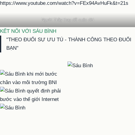
https://www.youtube.com/watch?v=FEx94AvHuFk&t=21s
Người Thầy thay đổi cuộc đời
KẾT NỐI VỚI SÁU BÌNH
"THEO ĐUỔI SỰ ƯU TÚ - THÀNH CÔNG THEO ĐUỔI
BẠN"