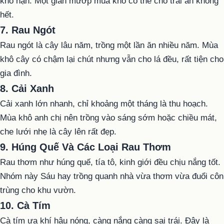
khô hạn. Một giàn mướp mùa khô có thể cho trái ăn không
hết.
7. Rau Ngót
Rau ngót là cây lâu năm, trồng một lần ăn nhiều năm. Mùa
khô cây có chậm lại chút nhưng vẫn cho lá đều, rất tiện cho
gia đình.
8. Cải Xanh
Cải xanh lớn nhanh, chỉ khoảng một tháng là thu hoạch.
Mùa khô anh chị nên trồng vào sáng sớm hoặc chiều mát,
che lưới nhẹ là cây lên rất đẹp.
9. Húng Quế Và Các Loại Rau Thơm
Rau thơm như húng quế, tía tô, kinh giới đều chịu nắng tốt.
Nhóm này Sáu hay trồng quanh nhà vừa thơm vừa đuổi côn
trùng cho khu vườn.
10. Cà Tím
Cà tím ưa khí hậu nóng, càng nắng càng sai trái. Đây là