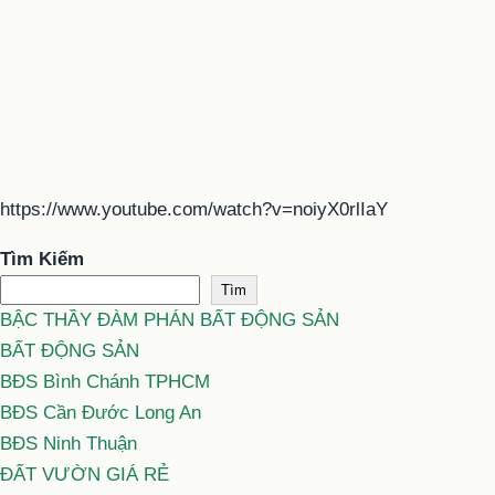
https://www.youtube.com/watch?v=noiyX0rlIaY
Tìm Kiếm
Tìm
BẬC THẦY ĐÀM PHÁN BẤT ĐỘNG SẢN
BẤT ĐỘNG SẢN
BĐS Bình Chánh TPHCM
BĐS Cần Đước Long An
BĐS Ninh Thuận
ĐẤT VƯỜN GIÁ RẺ