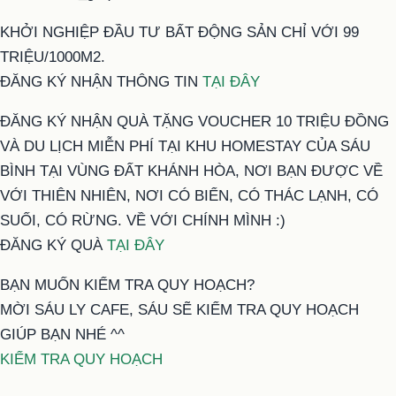
KHỞI NGHIỆP ĐẦU TƯ BẤT ĐỘNG SẢN CHỈ VỚI 99
TRIỆU/1000M2.
ĐĂNG KÝ NHẬN THÔNG TIN
TẠI ĐÂY
ĐĂNG KÝ NHẬN QUÀ TẶNG VOUCHER 10 TRIỆU ĐỒNG
VÀ DU LỊCH MIỄN PHÍ TẠI KHU HOMESTAY CỦA SÁU
BÌNH TẠI VÙNG ĐẤT KHÁNH HÒA, NƠI BẠN ĐƯỢC VỀ
VỚI THIÊN NHIÊN, NƠI CÓ BIỂN, CÓ THÁC LẠNH, CÓ
SUỐI, CÓ RỪNG. VỀ VỚI CHÍNH MÌNH :)
ĐĂNG KÝ QUÀ
TẠI ĐÂY
BẠN MUỐN KIỂM TRA QUY HOẠCH?
MỜI SÁU LY CAFE, SÁU SẼ KIỂM TRA QUY HOẠCH
GIÚP BẠN NHÉ ^^
KIỂM TRA QUY HOẠCH