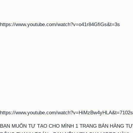
https://www.youtube.com/watch?v=o41r84GfiGs&t=3s
https://www.youtube.com/watch?v=HiMzBw4yHLA&t=7102s
BẠN MUỐN TỰ TẠO CHO MÌNH 1 TRANG BÁN HÀNG TỰ