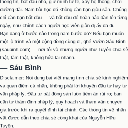
thông tin, bắt đầu nhỏ, giữ mình tử tế, xây hệ thống, chơi
đường dài. Năm bài học đó không cần bạn giàu sẵn. Chúng
chỉ cần bạn bắt đầu — và bắt đầu để hoàn hảo dần lên từng
ngày, như chính cách người học viên giản dị ấy đã đi.
Bạn đang ở bước nào trong năm bước đó? Nếu bạn muốn
một lộ trình và một cộng đồng cùng đi, ghé Vườn Sáu Bình
(saubinh.com) — nơi tôi và những người như Tuyên chia sẻ
thật, làm thật, không hứa lãi nhanh.
— Sáu Bình
Disclaimer: Nội dung bài viết mang tính chia sẻ kinh nghiệm
và quan điểm cá nhân, không phải lời khuyên đầu tư hay tư
vấn pháp lý. Đầu tư bất động sản luôn tiềm ẩn rủi ro; bạn
cần tự thẩm định pháp lý, quy hoạch và tham vấn chuyên
gia trước khi ra quyết định tài chính. Các thông tin về nhân
vật được dẫn theo chia sẻ công khai của Nguyễn Hữu
Tuyên.