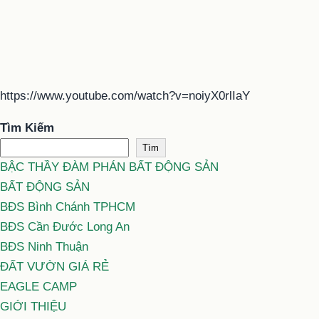
https://www.youtube.com/watch?v=noiyX0rlIaY
Tìm Kiếm
Tìm
BẬC THẦY ĐÀM PHÁN BẤT ĐỘNG SẢN
BẤT ĐỘNG SẢN
BĐS Bình Chánh TPHCM
BĐS Cần Đước Long An
BĐS Ninh Thuận
ĐẤT VƯỜN GIÁ RẺ
EAGLE CAMP
GIỚI THIỆU