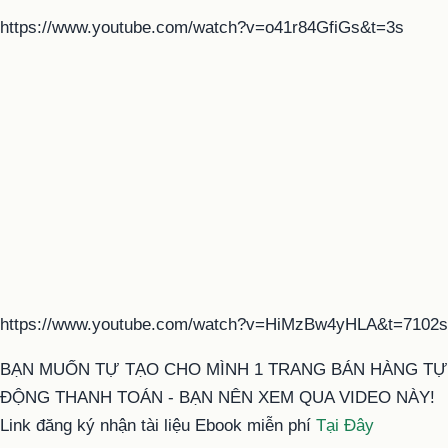
https://www.youtube.com/watch?v=o41r84GfiGs&t=3s
https://www.youtube.com/watch?v=HiMzBw4yHLA&t=7102s
BẠN MUỐN TỰ TẠO CHO MÌNH 1 TRANG BÁN HÀNG TỰ
ĐỘNG THANH TOÁN - BẠN NÊN XEM QUA VIDEO NÀY!
Link đăng ký nhận tài liệu Ebook miễn phí
Tại Đây