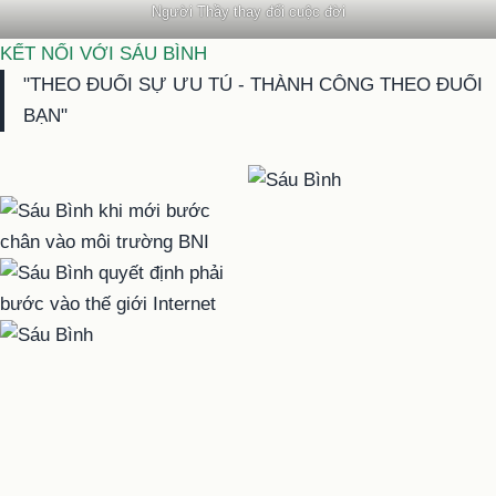
Người Thầy thay đổi cuộc đời
KẾT NỐI VỚI SÁU BÌNH
"THEO ĐUỔI SỰ ƯU TÚ - THÀNH CÔNG THEO ĐUỔI
BẠN"