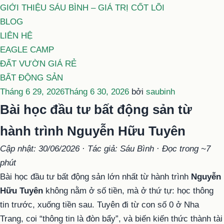
GIỚI THIỆU SÁU BÌNH – GIÁ TRỊ CỐT LÕI
BLOG
LIÊN HỆ
EAGLE CAMP
ĐẤT VƯỜN GIÁ RẺ
BẤT ĐỘNG SẢN
Đăng
Tháng 6 29, 2026
Tháng 6 30, 2026
bởi
saubinh
trong
Bài học đầu tư bất động sản từ
hành trình Nguyễn Hữu Tuyên
Cập nhật: 30/06/2026 · Tác giả: Sáu Bình · Đọc trong ~7
phút
Bài học đầu tư bất động sản lớn nhất từ hành trình
Nguyễn
Hữu Tuyên
không nằm ở số tiền, mà ở thứ tự: học thông
tin trước, xuống tiền sau. Tuyên đi từ con số 0 ở Nha
Trang, coi “thông tin là đòn bẩy”, và biến kiến thức thành tài