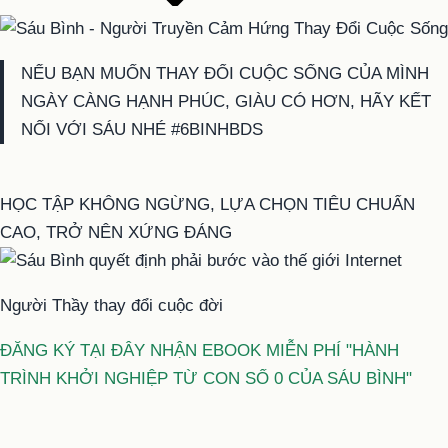
NẾU BẠN MUỐN THAY ĐỔI CUỘC SỐNG CỦA MÌNH
NGÀY CÀNG HẠNH PHÚC, GIÀU CÓ HƠN, HÃY KẾT
NỐI VỚI SÁU NHÉ #6BINHBDS
HỌC TẬP KHÔNG NGỪNG, LỰA CHỌN TIÊU CHUẨN
CAO, TRỞ NÊN XỨNG ĐÁNG
Người Thầy thay đổi cuộc đời
ĐĂNG KÝ TẠI ĐÂY NHẬN EBOOK MIỄN PHÍ "HÀNH
TRÌNH KHỞI NGHIỆP TỪ CON SỐ 0 CỦA SÁU BÌNH"