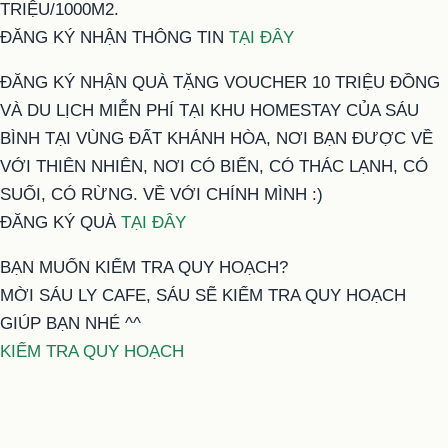
TRIỆU/1000M2.
ĐĂNG KÝ NHẬN THÔNG TIN
TẠI ĐÂY
ĐĂNG KÝ NHẬN QUÀ TẶNG VOUCHER 10 TRIỆU ĐỒNG
VÀ DU LỊCH MIỄN PHÍ TẠI KHU HOMESTAY CỦA SÁU
BÌNH TẠI VÙNG ĐẤT KHÁNH HÒA, NƠI BẠN ĐƯỢC VỀ
VỚI THIÊN NHIÊN, NƠI CÓ BIỂN, CÓ THÁC LẠNH, CÓ
SUỐI, CÓ RỪNG. VỀ VỚI CHÍNH MÌNH :)
ĐĂNG KÝ QUÀ
TẠI ĐÂY
BẠN MUỐN KIỂM TRA QUY HOẠCH?
MỜI SÁU LY CAFE, SÁU SẼ KIỂM TRA QUY HOẠCH
GIÚP BẠN NHÉ ^^
KIỂM TRA QUY HOẠCH