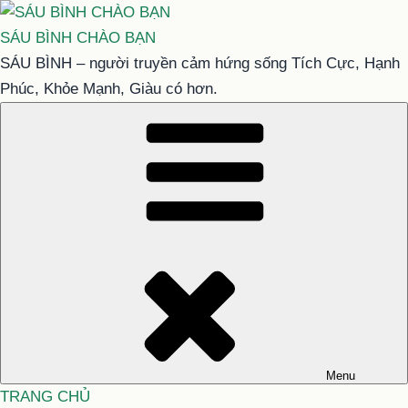
Chuyển
đến
SÁU BÌNH CHÀO BẠN
phần
SÁU BÌNH – người truyền cảm hứng sống Tích Cực, Hạnh
nội
Phúc, Khỏe Mạnh, Giàu có hơn.
dung
Menu
TRANG CHỦ