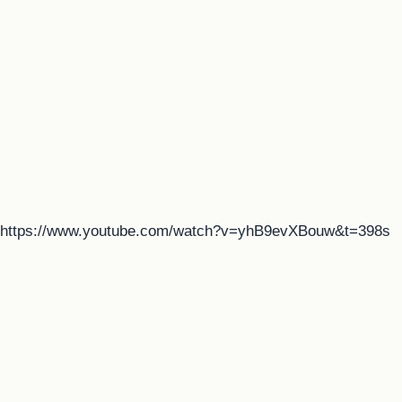
https://www.youtube.com/watch?v=yhB9evXBouw&t=398s