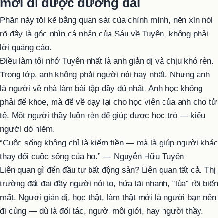
mới đi được đường dài
Phần này tôi kể bằng quan sát của chính mình, nên xin nói
rõ đây là góc nhìn cá nhân của Sáu về Tuyên, không phải
lời quảng cáo.
Điều làm tôi nhớ Tuyên nhất là anh giản dị và chịu khó rèn.
Trong lớp, anh không phải người nói hay nhất. Nhưng anh
là người về nhà làm bài tập đầy đủ nhất. Anh học không
phải để khoe, mà để về dạy lại cho học viên của anh cho tử
tế. Một người thầy luôn rèn để giúp được học trò — kiểu
người đó hiếm.
“Cuộc sống không chỉ là kiếm tiền — mà là giúp người khác
thay đổi cuộc sống của họ.” — Nguyễn Hữu Tuyên
Liên quan gì đến đầu tư bất động sản? Liên quan tất cả. Thị
trường đất đai đầy người nói to, hứa lãi nhanh, “lùa” rồi biến
mất. Người giản dị, học thật, làm thật mới là người bạn nên
đi cùng — dù là đối tác, người môi giới, hay người thầy.