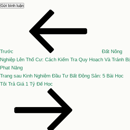
Bài
Điều
cũ
hướng
hơn
bài
viết
Trước
Đất Nông
Nghiệp Lên Thổ Cư: Cách Kiểm Tra Quy Hoạch Và Tránh Bị
Phạt Nặng
Bài
Trang sau
Kinh Nghiệm Đầu Tư Bất Động Sản: 5 Bài Học
tiếp
Tôi Trả Giá 1 Tỷ Để Học
theo