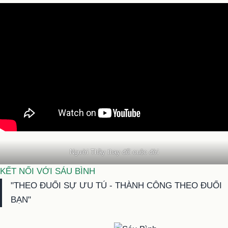
Người Thầy thay đổi cuộc đời
KẾT NỐI VỚI SÁU BÌNH
"THEO ĐUỔI SỰ ƯU TÚ - THÀNH CÔNG THEO ĐUỔI
BẠN"