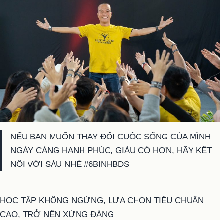
NẾU BẠN MUỐN THAY ĐỔI CUỘC SỐNG CỦA MÌNH
NGÀY CÀNG HẠNH PHÚC, GIÀU CÓ HƠN, HÃY KẾT
NỐI VỚI SÁU NHÉ #6BINHBDS
HỌC TẬP KHÔNG NGỪNG, LỰA CHỌN TIÊU CHUẨN
CAO, TRỞ NÊN XỨNG ĐÁNG