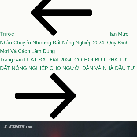
cũ
hướng
hơn
bài
viết
Trước
Hạn Mức
Nhận Chuyển Nhượng Đất Nông Nghiệp 2024: Quy Định
Mới Và Cách Làm Đúng
Bài
Trang sau
LUẬT ĐẤT ĐAI 2024: CƠ HỘI BỨT PHÁ TỪ
tiếp
ĐẤT NÔNG NGHIỆP CHO NGƯỜI DÂN VÀ NHÀ ĐẦU TƯ
theo