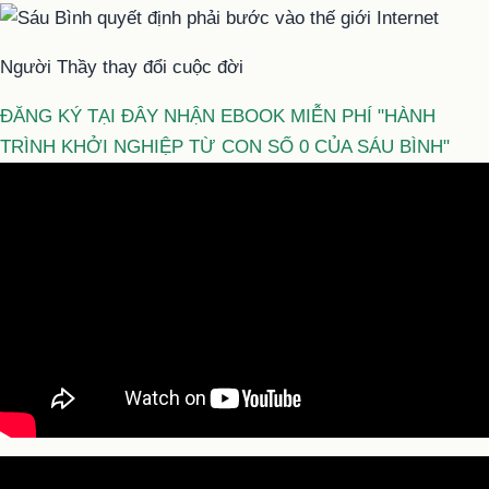
Người Thầy thay đổi cuộc đời
ĐĂNG KÝ TẠI ĐÂY NHẬN EBOOK MIỄN PHÍ "HÀNH
TRÌNH KHỞI NGHIỆP TỪ CON SỐ 0 CỦA SÁU BÌNH"