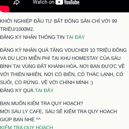
KHỞI NGHIỆP ĐẦU TƯ BẤT ĐỘNG SẢN CHỈ VỚI 99
TRIỆU/1000M2.
ĐĂNG KÝ NHẬN THÔNG TIN
TẠI ĐÂY
ĐĂNG KÝ NHẬN QUÀ TẶNG VOUCHER 10 TRIỆU ĐỒNG
VÀ DU LỊCH MIỄN PHÍ TẠI KHU HOMESTAY CỦA SÁU
BÌNH TẠI VÙNG ĐẤT KHÁNH HÒA, NƠI BẠN ĐƯỢC VỀ
VỚI THIÊN NHIÊN, NƠI CÓ BIỂN, CÓ THÁC LẠNH, CÓ
SUỐI, CÓ RỪNG. VỀ VỚI CHÍNH MÌNH :)
ĐĂNG KÝ QUÀ
TẠI ĐÂY
BẠN MUỐN KIỂM TRA QUY HOẠCH?
MỜI SÁU LY CAFE, SÁU SẼ KIỂM TRA QUY HOẠCH
GIÚP BẠN NHÉ ^^
KIỂM TRA QUY HOẠCH