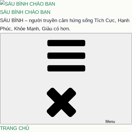
Chuyển
đến
SÁU BÌNH CHÀO BẠN
phần
SÁU BÌNH – người truyền cảm hứng sống Tích Cực, Hạnh
nội
Phúc, Khỏe Mạnh, Giàu có hơn.
dung
Menu
TRANG CHỦ