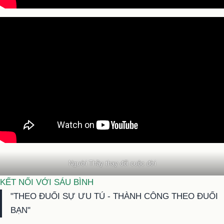
Người Thầy thay đổi cuộc đời
KẾT NỐI VỚI SÁU BÌNH
"THEO ĐUỔI SỰ ƯU TÚ - THÀNH CÔNG THEO ĐUỔI
BẠN"