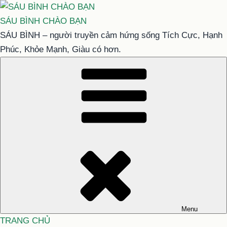
Chuyển
đến
SÁU BÌNH CHÀO BẠN
phần
SÁU BÌNH – người truyền cảm hứng sống Tích Cực, Hạnh
nội
Phúc, Khỏe Mạnh, Giàu có hơn.
dung
Menu
TRANG CHỦ