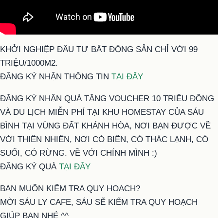
KHỞI NGHIỆP ĐẦU TƯ BẤT ĐỘNG SẢN CHỈ VỚI 99
TRIỆU/1000M2.
ĐĂNG KÝ NHẬN THÔNG TIN
TẠI ĐÂY
ĐĂNG KÝ NHẬN QUÀ TẶNG VOUCHER 10 TRIỆU ĐỒNG
VÀ DU LỊCH MIỄN PHÍ TẠI KHU HOMESTAY CỦA SÁU
BÌNH TẠI VÙNG ĐẤT KHÁNH HÒA, NƠI BẠN ĐƯỢC VỀ
VỚI THIÊN NHIÊN, NƠI CÓ BIỂN, CÓ THÁC LẠNH, CÓ
SUỐI, CÓ RỪNG. VỀ VỚI CHÍNH MÌNH :)
ĐĂNG KÝ QUÀ
TẠI ĐÂY
BẠN MUỐN KIỂM TRA QUY HOẠCH?
MỜI SÁU LY CAFE, SÁU SẼ KIỂM TRA QUY HOẠCH
GIÚP BẠN NHÉ ^^