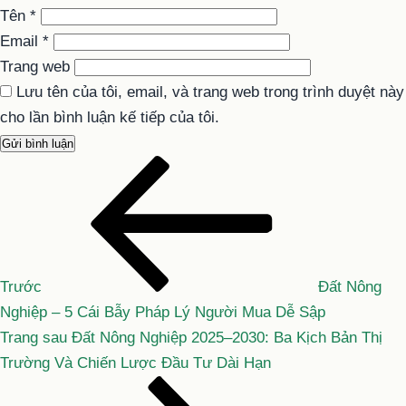
Tên
*
Email
*
Trang web
Lưu tên của tôi, email, và trang web trong trình duyệt này
cho lần bình luận kế tiếp của tôi.
Bài
Điều
cũ
hướng
hơn
bài
viết
Trước
Đất Nông
Nghiệp – 5 Cái Bẫy Pháp Lý Người Mua Dễ Sập
Bài
Trang sau
Đất Nông Nghiệp 2025–2030: Ba Kịch Bản Thị
tiếp
Trường Và Chiến Lược Đầu Tư Dài Hạn
theo