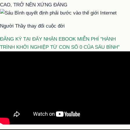
CAO, TRỞ NÊN XỨNG ĐÁNG
Người Thầy thay đổi cuộc đời
ĐĂNG KÝ TẠI ĐÂY NHẬN EBOOK MIỄN PHÍ "HÀNH
TRÌNH KHỞI NGHIỆP TỪ CON SỐ 0 CỦA SÁU BÌNH"