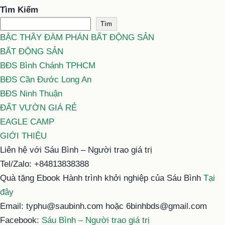
Tìm Kiếm
Tìm
BẬC THẦY ĐÀM PHÁN BẤT ĐỘNG SẢN
BẤT ĐỘNG SẢN
BĐS Bình Chánh TPHCM
BĐS Cần Đước Long An
BĐS Ninh Thuận
ĐẤT VƯỜN GIÁ RẺ
EAGLE CAMP
GIỚI THIỆU
Liên hệ với Sáu Bình – Người trao giá trị
Tel/Zalo: +84813838388
Quà tặng Ebook Hành trình khởi nghiệp của Sáu Bình
Tại
đây
Email: typhu@saubinh.com hoặc 6binhbds@gmail.com
Facebook:
Sáu Bình – Người trao giá trị