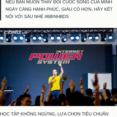
NẾU BẠN MUỐN THAY ĐỔI CUỘC SỐNG CỦA MÌNH
NGÀY CÀNG HẠNH PHÚC, GIÀU CÓ HƠN, HÃY KẾT
NỐI VỚI SÁU NHÉ #6BINHBDS
HỌC TẬP KHÔNG NGỪNG, LỰA CHỌN TIÊU CHUẨN