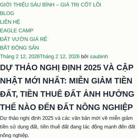
GIỚI THIỆU SÁU BÌNH – GIÁ TRỊ CỐT LÕI
BLOG
LIÊN HỆ
EAGLE CAMP
ĐẤT VƯỜN GIÁ RẺ
BẤT ĐỘNG SẢN
Đăng
Tháng 2 12, 2026
Tháng 2 12, 2026
bởi
saubinh
trong
DỰ THẢO NGHỊ ĐỊNH 2025 VÀ CẬP
NHẬT MỚI NHẤT: MIỄN GIẢM TIỀN
ĐẤT, TIỀN THUÊ ĐẤT ẢNH HƯỞNG
THẾ NÀO ĐẾN ĐẤT NÔNG NGHIỆP
Dự thảo nghị định 2025 và các văn bản mới về miễn giảm
tiền sử dụng đất, tiền thuê đất đang tác động mạnh đến đất
nông nghiệp.