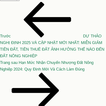
Bài
Điều
cũ
hướng
hơn
bài
viết
Trước
DỰ THẢO
NGHỊ ĐỊNH 2025 VÀ CẬP NHẬT MỚI NHẤT: MIỄN GIẢM
TIỀN ĐẤT, TIỀN THUÊ ĐẤT ẢNH HƯỞNG THẾ NÀO ĐẾN
ĐẤT NÔNG NGHIỆP
Bài
Trang sau
Hạn Mức Nhận Chuyển Nhượng Đất Nông
tiếp
Nghiệp 2024: Quy Định Mới Và Cách Làm Đúng
theo