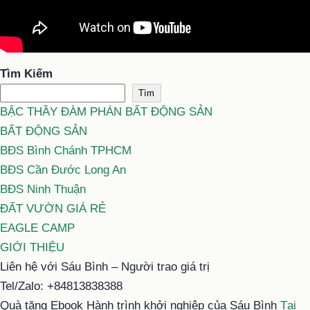
Tìm Kiếm
Tìm
BẬC THẦY ĐÀM PHÁN BẤT ĐỘNG SẢN
BẤT ĐỘNG SẢN
BĐS Bình Chánh TPHCM
BĐS Cần Đước Long An
BĐS Ninh Thuận
ĐẤT VƯỜN GIÁ RẺ
EAGLE CAMP
GIỚI THIỆU
Liên hệ với Sáu Bình – Người trao giá trị
Tel/Zalo: +84813838388
Quà tặng Ebook Hành trình khởi nghiệp của Sáu Bình
Tại