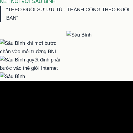
KẾT NỐI VỚI SÁU BÌNH
"THEO ĐUỔI SỰ ƯU TÚ - THÀNH CÔNG THEO ĐUỔI
BẠN"