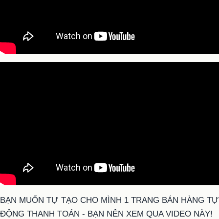
BẠN MUỐN TỰ TẠO CHO MÌNH 1 TRANG BÁN HÀNG TỰ
ĐỘNG THANH TOÁN - BẠN NÊN XEM QUA VIDEO NÀY!