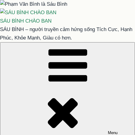
Chuyển
đến
phần
SÁU BÌNH CHÀO BẠN
nội
SÁU BÌNH – người truyền cảm hứng sống Tích Cực, Hạnh
dung
Phúc, Khỏe Mạnh, Giàu có hơn.
Menu