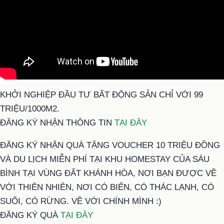
KHỞI NGHIỆP ĐẦU TƯ BẤT ĐỘNG SẢN CHỈ VỚI 99
TRIỆU/1000M2.
ĐĂNG KÝ NHẬN THÔNG TIN
TẠI ĐÂY
ĐĂNG KÝ NHẬN QUÀ TẶNG VOUCHER 10 TRIỆU ĐỒNG
VÀ DU LỊCH MIỄN PHÍ TẠI KHU HOMESTAY CỦA SÁU
BÌNH TẠI VÙNG ĐẤT KHÁNH HÒA, NƠI BẠN ĐƯỢC VỀ
VỚI THIÊN NHIÊN, NƠI CÓ BIỂN, CÓ THÁC LẠNH, CÓ
SUỐI, CÓ RỪNG. VỀ VỚI CHÍNH MÌNH :)
ĐĂNG KÝ QUÀ
TẠI ĐÂY