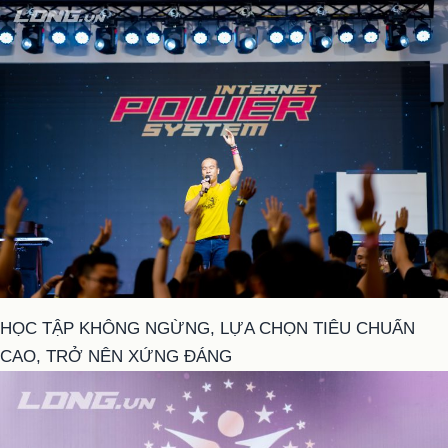
HỌC TẬP KHÔNG NGỪNG, LỰA CHỌN TIÊU CHUẨN
CAO, TRỞ NÊN XỨNG ĐÁNG