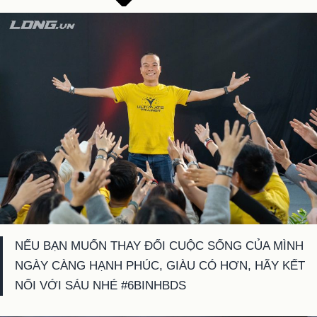
NẾU BẠN MUỐN THAY ĐỔI CUỘC SỐNG CỦA MÌNH
NGÀY CÀNG HẠNH PHÚC, GIÀU CÓ HƠN, HÃY KẾT
NỐI VỚI SÁU NHÉ #6BINHBDS