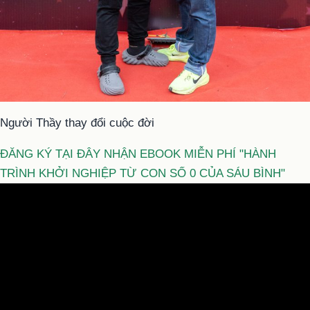
Người Thầy thay đổi cuộc đời
ĐĂNG KÝ TẠI ĐÂY NHẬN EBOOK MIỄN PHÍ "HÀNH
TRÌNH KHỞI NGHIỆP TỪ CON SỐ 0 CỦA SÁU BÌNH"