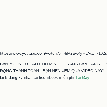
https://www.youtube.com/watch?v=HiMzBw4yHLA&t=7102s
BẠN MUỐN TỰ TẠO CHO MÌNH 1 TRANG BÁN HÀNG TỰ
ĐỘNG THANH TOÁN - BẠN NÊN XEM QUA VIDEO NÀY!
Link đăng ký nhận tài liệu Ebook miễn phí
Tại Đây