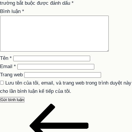
trường bắt buộc được đánh dấu
*
Bình luận
*
Tên
*
Email
*
Trang web
Lưu tên của tôi, email, và trang web trong trình duyệt này
cho lần bình luận kế tiếp của tôi.
Bài
Điều
cũ
hướng
hơn