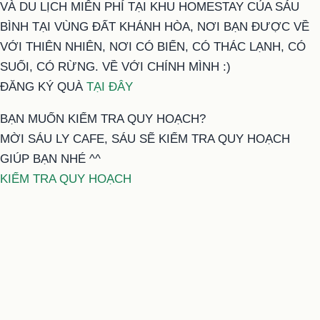
VÀ DU LỊCH MIỄN PHÍ TẠI KHU HOMESTAY CỦA SÁU
BÌNH TẠI VÙNG ĐẤT KHÁNH HÒA, NƠI BẠN ĐƯỢC VỀ
VỚI THIÊN NHIÊN, NƠI CÓ BIỂN, CÓ THÁC LẠNH, CÓ
SUỐI, CÓ RỪNG. VỀ VỚI CHÍNH MÌNH :)
ĐĂNG KÝ QUÀ
TẠI ĐÂY
BẠN MUỐN KIỂM TRA QUY HOẠCH?
MỜI SÁU LY CAFE, SÁU SẼ KIỂM TRA QUY HOẠCH
GIÚP BẠN NHÉ ^^
KIỂM TRA QUY HOẠCH