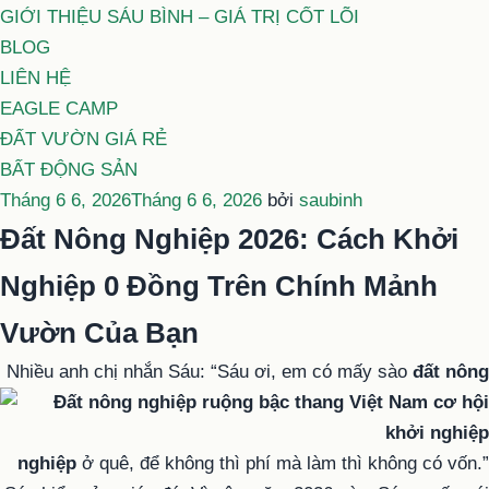
GIỚI THIỆU SÁU BÌNH – GIÁ TRỊ CỐT LÕI
BLOG
LIÊN HỆ
EAGLE CAMP
ĐẤT VƯỜN GIÁ RẺ
BẤT ĐỘNG SẢN
Đăng
Tháng 6 6, 2026
Tháng 6 6, 2026
bởi
saubinh
trong
Đất Nông Nghiệp 2026: Cách Khởi
Nghiệp 0 Đồng Trên Chính Mảnh
Vườn Của Bạn
Nhiều anh chị nhắn Sáu: “Sáu ơi, em có mấy sào
đất nông
nghiệp
ở quê, để không thì phí mà làm thì không có vốn.”