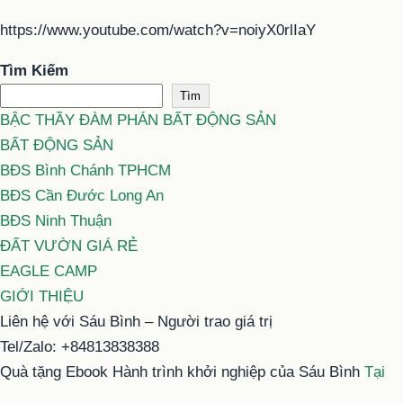
https://www.youtube.com/watch?v=noiyX0rlIaY
Tìm Kiếm
Tìm
BẬC THẦY ĐÀM PHÁN BẤT ĐỘNG SẢN
BẤT ĐỘNG SẢN
BĐS Bình Chánh TPHCM
BĐS Cần Đước Long An
BĐS Ninh Thuận
ĐẤT VƯỜN GIÁ RẺ
EAGLE CAMP
GIỚI THIỆU
Liên hệ với Sáu Bình – Người trao giá trị
Tel/Zalo: +84813838388
Quà tặng Ebook Hành trình khởi nghiệp của Sáu Bình
Tại
đây