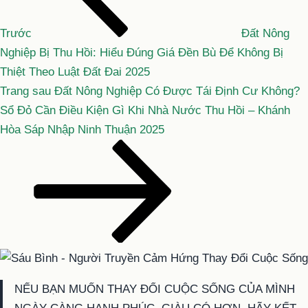
bài
viết
Trước
Đất Nông
Nghiệp Bị Thu Hồi: Hiểu Đúng Giá Đền Bù Để Không Bị
Thiệt Theo Luật Đất Đai 2025
Bài
Trang sau
Đất Nông Nghiệp Có Được Tái Định Cư Không?
tiếp
Sổ Đỏ Cần Điều Kiện Gì Khi Nhà Nước Thu Hồi – Khánh
theo
Hòa Sáp Nhập Ninh Thuận 2025
NẾU BẠN MUỐN THAY ĐỔI CUỘC SỐNG CỦA MÌNH