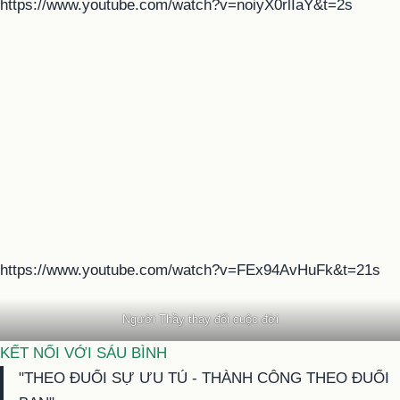
https://www.youtube.com/watch?v=noiyX0rlIaY&t=2s
https://www.youtube.com/watch?v=FEx94AvHuFk&t=21s
Người Thầy thay đổi cuộc đời
KẾT NỐI VỚI SÁU BÌNH
"THEO ĐUỔI SỰ ƯU TÚ - THÀNH CÔNG THEO ĐUỔI