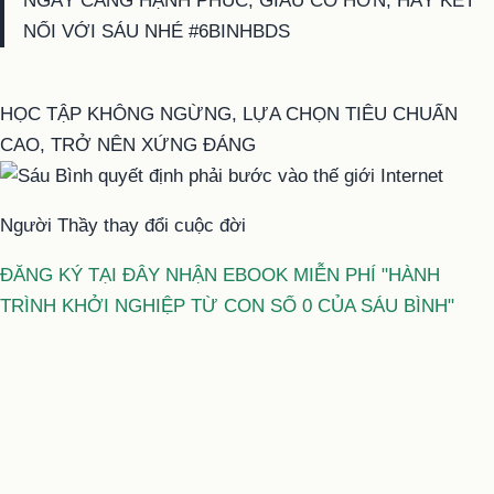
NGÀY CÀNG HẠNH PHÚC, GIÀU CÓ HƠN, HÃY KẾT
NỐI VỚI SÁU NHÉ #6BINHBDS
HỌC TẬP KHÔNG NGỪNG, LỰA CHỌN TIÊU CHUẨN
CAO, TRỞ NÊN XỨNG ĐÁNG
Người Thầy thay đổi cuộc đời
ĐĂNG KÝ TẠI ĐÂY NHẬN EBOOK MIỄN PHÍ "HÀNH
TRÌNH KHỞI NGHIỆP TỪ CON SỐ 0 CỦA SÁU BÌNH"