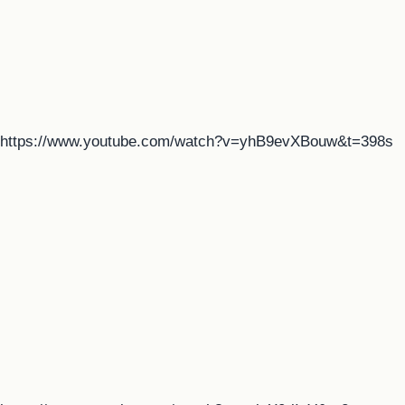
https://www.youtube.com/watch?v=yhB9evXBouw&t=398s