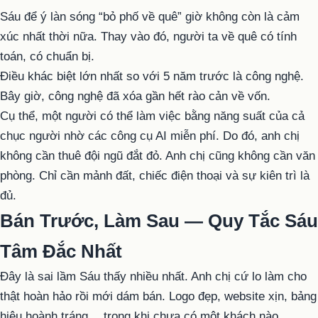
Sáu để ý làn sóng “bỏ phố về quê” giờ không còn là cảm
xúc nhất thời nữa. Thay vào đó, người ta về quê có tính
toán, có chuẩn bị.
Điều khác biệt lớn nhất so với 5 năm trước là công nghệ.
Bây giờ, công nghệ đã xóa gần hết rào cản về vốn.
Cụ thể, một người có thể làm việc bằng năng suất của cả
chục người nhờ các công cụ AI miễn phí. Do đó, anh chị
không cần thuê đội ngũ đắt đỏ. Anh chị cũng không cần văn
phòng. Chỉ cần mảnh đất, chiếc điện thoại và sự kiên trì là
đủ.
Bán Trước, Làm Sau — Quy Tắc Sáu
Tâm Đắc Nhất
Đây là sai lầm Sáu thấy nhiều nhất. Anh chị cứ lo làm cho
thật hoàn hảo rồi mới dám bán. Logo đẹp, website xịn, bảng
hiệu hoành tráng… trong khi chưa có một khách nào.