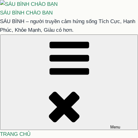
Chuyển
đến
SÁU BÌNH CHÀO BẠN
phần
SÁU BÌNH – người truyền cảm hứng sống Tích Cực, Hạnh
nội
Phúc, Khỏe Mạnh, Giàu có hơn.
dung
Menu
TRANG CHỦ