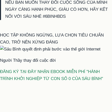
NẾU BẠN MUỐN THAY ĐỔI CUỘC SỐNG CỦA MÌNH
NGÀY CÀNG HẠNH PHÚC, GIÀU CÓ HƠN, HÃY KẾT
NỐI VỚI SÁU NHÉ #6BINHBDS
HỌC TẬP KHÔNG NGỪNG, LỰA CHỌN TIÊU CHUẨN
CAO, TRỞ NÊN XỨNG ĐÁNG
Người Thầy thay đổi cuộc đời
ĐĂNG KÝ TẠI ĐÂY NHẬN EBOOK MIỄN PHÍ "HÀNH
TRÌNH KHỞI NGHIỆP TỪ CON SỐ 0 CỦA SÁU BÌNH"