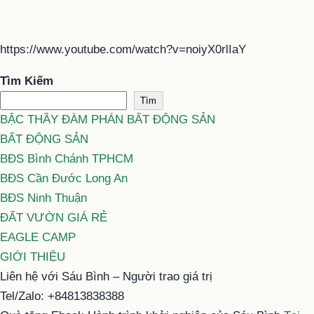
https://www.youtube.com/watch?v=noiyX0rlIaY
Tìm Kiếm
Tìm
BẬC THẦY ĐÀM PHÁN BẤT ĐỘNG SẢN
BẤT ĐỘNG SẢN
BĐS Bình Chánh TPHCM
BĐS Cần Đước Long An
BĐS Ninh Thuận
ĐẤT VƯỜN GIÁ RẺ
EAGLE CAMP
GIỚI THIỆU
Liên hệ với Sáu Bình – Người trao giá trị
Tel/Zalo: +84813838388