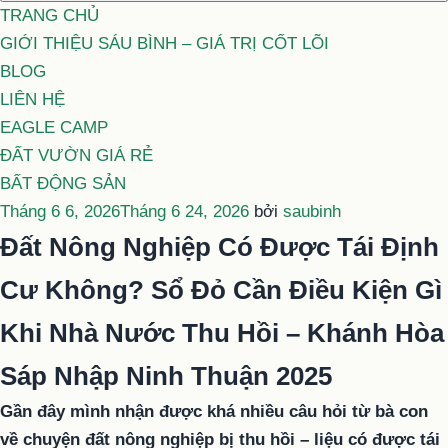
TRANG CHỦ
GIỚI THIỆU SÁU BÌNH – GIÁ TRỊ CỐT LÕI
BLOG
LIÊN HỆ
EAGLE CAMP
ĐẤT VƯỜN GIÁ RẺ
BẤT ĐỘNG SẢN
Đăng
Tháng 6 6, 2026
Tháng 6 24, 2026
bởi
saubinh
trong
Đất Nông Nghiệp Có Được Tái Định
Cư Không? Sổ Đỏ Cần Điều Kiện Gì
Khi Nhà Nước Thu Hồi – Khánh Hòa
Sáp Nhập Ninh Thuận 2025
Gần đây mình nhận được khá nhiều câu hỏi từ bà con
về chuyện đất nông nghiệp bị thu hồi – liệu có được tái