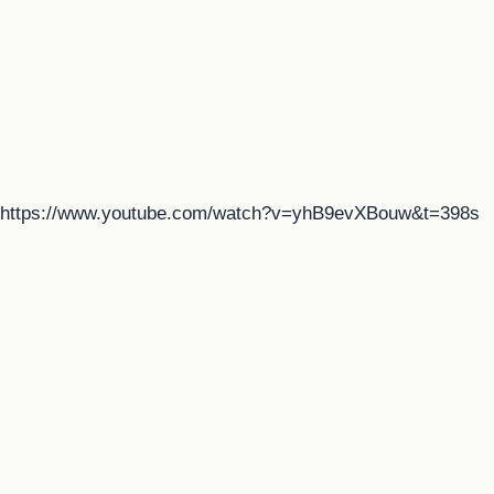
https://www.youtube.com/watch?v=yhB9evXBouw&t=398s