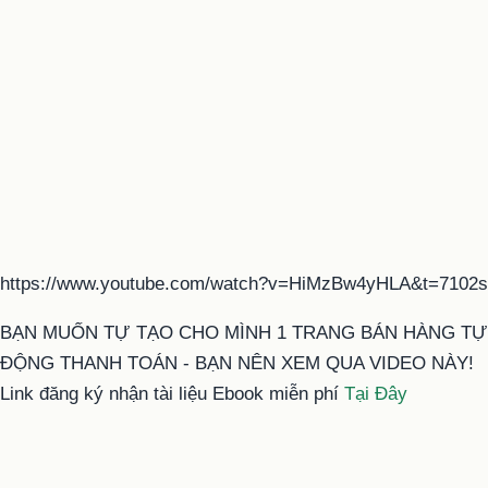
https://www.youtube.com/watch?v=HiMzBw4yHLA&t=7102s
BẠN MUỐN TỰ TẠO CHO MÌNH 1 TRANG BÁN HÀNG TỰ
ĐỘNG THANH TOÁN - BẠN NÊN XEM QUA VIDEO NÀY!
Link đăng ký nhận tài liệu Ebook miễn phí
Tại Đây