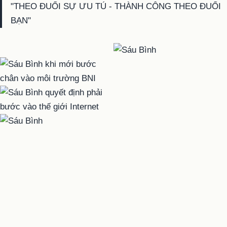
"THEO ĐUỔI SỰ ƯU TÚ - THÀNH CÔNG THEO ĐUỔI
BẠN"