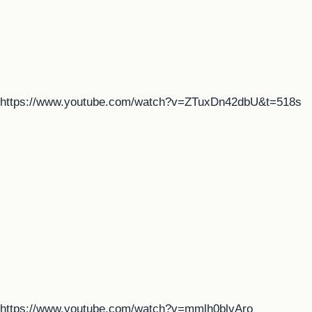
https://www.youtube.com/watch?v=ZTuxDn42dbU&t=518s
https://www.youtube.com/watch?v=mmlh0blvAro