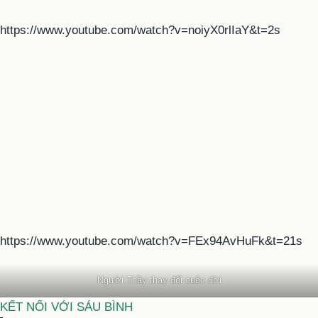
https://www.youtube.com/watch?v=noiyX0rlIaY&t=2s
https://www.youtube.com/watch?v=FEx94AvHuFk&t=21s
Người Thầy thay đổi cuộc đời
KẾT NỐI VỚI SÁU BÌNH