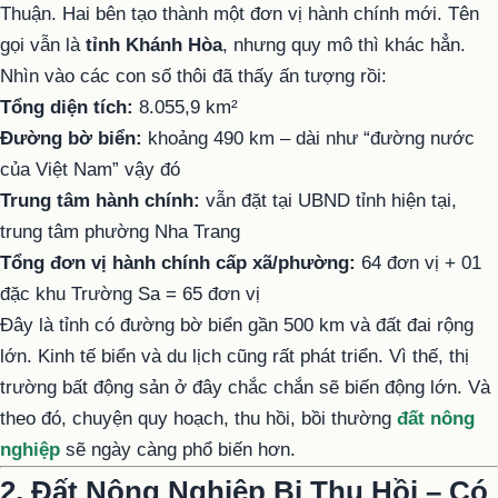
Thuận. Hai bên tạo thành một đơn vị hành chính mới. Tên
gọi vẫn là
tỉnh Khánh Hòa
, nhưng quy mô thì khác hẳn.
Nhìn vào các con số thôi đã thấy ấn tượng rồi:
Tổng diện tích:
8.055,9 km²
Đường bờ biển:
khoảng 490 km – dài như “đường nước
của Việt Nam” vậy đó
Trung tâm hành chính:
vẫn đặt tại UBND tỉnh hiện tại,
trung tâm phường Nha Trang
Tổng đơn vị hành chính cấp xã/phường:
64 đơn vị + 01
đặc khu Trường Sa = 65 đơn vị
Đây là tỉnh có đường bờ biển gần 500 km và đất đai rộng
lớn. Kinh tế biển và du lịch cũng rất phát triển. Vì thế, thị
trường bất động sản ở đây chắc chắn sẽ biến động lớn. Và
theo đó, chuyện quy hoạch, thu hồi, bồi thường
đất nông
nghiệp
sẽ ngày càng phổ biến hơn.
2. Đất Nông Nghiệp Bị Thu Hồi – Có