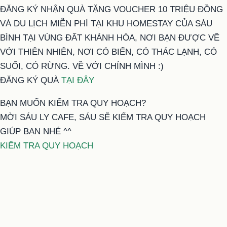
ĐĂNG KÝ NHẬN QUÀ TẶNG VOUCHER 10 TRIỆU ĐỒNG
VÀ DU LỊCH MIỄN PHÍ TẠI KHU HOMESTAY CỦA SÁU
BÌNH TẠI VÙNG ĐẤT KHÁNH HÒA, NƠI BẠN ĐƯỢC VỀ
VỚI THIÊN NHIÊN, NƠI CÓ BIỂN, CÓ THÁC LẠNH, CÓ
SUỐI, CÓ RỪNG. VỀ VỚI CHÍNH MÌNH :)
ĐĂNG KÝ QUÀ
TẠI ĐÂY
BẠN MUỐN KIỂM TRA QUY HOẠCH?
MỜI SÁU LY CAFE, SÁU SẼ KIỂM TRA QUY HOẠCH
GIÚP BẠN NHÉ ^^
KIỂM TRA QUY HOẠCH