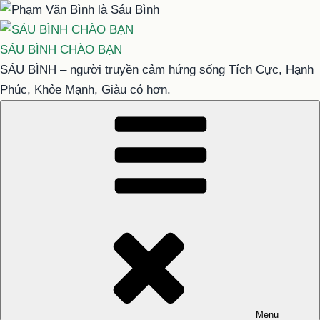
Chuyển
đến
phần
SÁU BÌNH CHÀO BẠN
nội
SÁU BÌNH – người truyền cảm hứng sống Tích Cực, Hạnh
dung
Phúc, Khỏe Mạnh, Giàu có hơn.
Menu