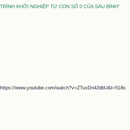
TRÌNH KHỞI NGHIỆP TỪ CON SỐ 0 CỦA SÁU BÌNH"
https://www.youtube.com/watch?v=ZTuxDn42dbU&t=518s