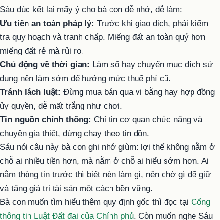
Sáu đúc kết lại mấy ý cho bà con dễ nhớ, dễ làm:
Ưu tiên an toàn pháp lý:
Trước khi giao dịch, phải kiểm
tra quy hoạch và tranh chấp. Miếng đất an toàn quý hơn
miếng đất rẻ mà rủi ro.
Chủ động về thời gian:
Làm sổ hay chuyển mục đích sử
dụng nên làm sớm để hưởng mức thuế phí cũ.
Tránh lách luật:
Đừng mua bán qua vi bằng hay hợp đồng
ủy quyền, dễ mất trắng như chơi.
Tin nguồn chính thống:
Chỉ tin cơ quan chức năng và
chuyên gia thiệt, đừng chạy theo tin đồn.
Sáu nói câu này bà con ghi nhớ giùm: lợi thế không nằm ở
chỗ ai nhiều tiền hơn, mà nằm ở chỗ ai hiểu sớm hơn. Ai
nắm thông tin trước thì biết nên làm gì, nên chờ gì để giữ
và tăng giá trị tài sản một cách bền vững.
Bà con muốn tìm hiểu thêm quy định gốc thì đọc tại
Cổng
thông tin Luật Đất đai của Chính phủ
. Còn muốn nghe Sáu