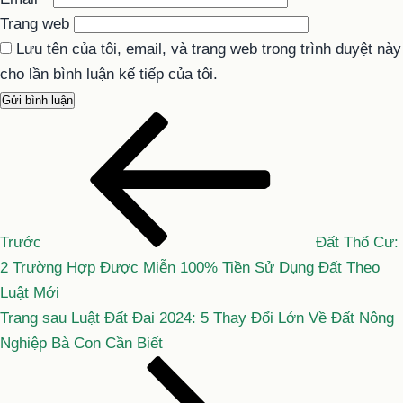
Trang web
Lưu tên của tôi, email, và trang web trong trình duyệt này
cho lần bình luận kế tiếp của tôi.
Bài
Điều
cũ
hướng
hơn
bài
viết
Trước
Đất Thổ Cư:
2 Trường Hợp Được Miễn 100% Tiền Sử Dụng Đất Theo
Luật Mới
Bài
Trang sau
Luật Đất Đai 2024: 5 Thay Đổi Lớn Về Đất Nông
tiếp
Nghiệp Bà Con Cần Biết
theo