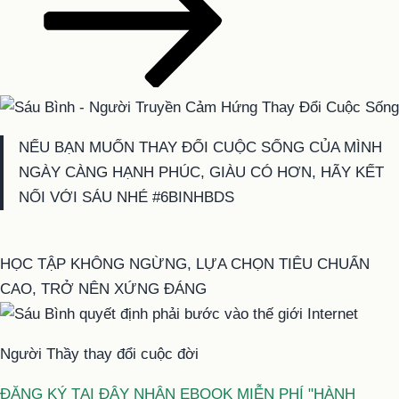
NẾU BẠN MUỐN THAY ĐỔI CUỘC SỐNG CỦA MÌNH
NGÀY CÀNG HẠNH PHÚC, GIÀU CÓ HƠN, HÃY KẾT
NỐI VỚI SÁU NHÉ #6BINHBDS
HỌC TẬP KHÔNG NGỪNG, LỰA CHỌN TIÊU CHUẨN
CAO, TRỞ NÊN XỨNG ĐÁNG
Người Thầy thay đổi cuộc đời
ĐĂNG KÝ TẠI ĐÂY NHẬN EBOOK MIỄN PHÍ "HÀNH