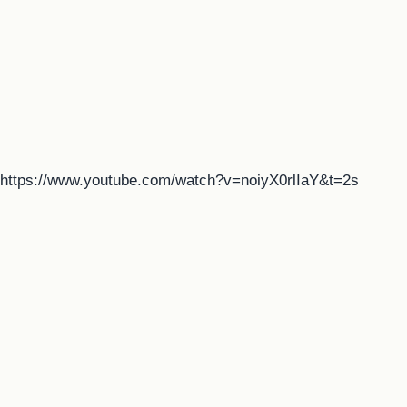
https://www.youtube.com/watch?v=noiyX0rlIaY&t=2s