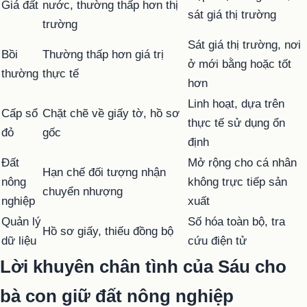
Giá đất
nước, thường thấp hơn thị
sát giá thị trường
trường
Sát giá thị trường, nơi
Bồi
Thường thấp hơn giá trị
ở mới bằng hoặc tốt
thường
thực tế
hơn
Linh hoạt, dựa trên
Cấp sổ
Chặt chẽ về giấy tờ, hồ sơ
thực tế sử dụng ổn
đỏ
gốc
định
Đất
Mở rộng cho cá nhân
Hạn chế đối tượng nhận
nông
không trực tiếp sản
chuyển nhượng
nghiệp
xuất
Quản lý
Số hóa toàn bộ, tra
Hồ sơ giấy, thiếu đồng bộ
dữ liệu
cứu điện tử
Lời khuyên chân tình của Sáu cho
bà con giữ đất nông nghiệp