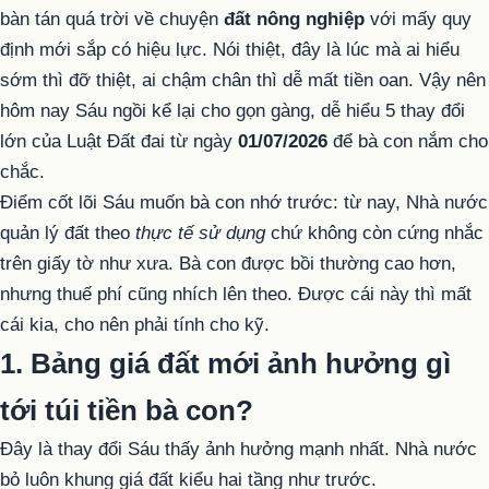
bàn tán quá trời về chuyện
đất nông nghiệp
với mấy quy
định mới sắp có hiệu lực. Nói thiệt, đây là lúc mà ai hiểu
sớm thì đỡ thiệt, ai chậm chân thì dễ mất tiền oan. Vậy nên
hôm nay Sáu ngồi kể lại cho gọn gàng, dễ hiểu 5 thay đổi
lớn của Luật Đất đai từ ngày
01/07/2026
để bà con nắm cho
chắc.
Điểm cốt lõi Sáu muốn bà con nhớ trước: từ nay, Nhà nước
quản lý đất theo
thực tế sử dụng
chứ không còn cứng nhắc
trên giấy tờ như xưa. Bà con được bồi thường cao hơn,
nhưng thuế phí cũng nhích lên theo. Được cái này thì mất
cái kia, cho nên phải tính cho kỹ.
1. Bảng giá đất mới ảnh hưởng gì
tới túi tiền bà con?
Đây là thay đổi Sáu thấy ảnh hưởng mạnh nhất. Nhà nước
bỏ luôn khung giá đất kiểu hai tầng như trước.