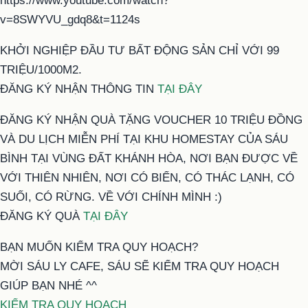
https://www.youtube.com/watch?
v=8SWYVU_gdq8&t=1124s
KHỞI NGHIỆP ĐẦU TƯ BẤT ĐỘNG SẢN CHỈ VỚI 99
TRIỆU/1000M2.
ĐĂNG KÝ NHẬN THÔNG TIN
TẠI ĐÂY
ĐĂNG KÝ NHẬN QUÀ TẶNG VOUCHER 10 TRIỆU ĐỒNG
VÀ DU LỊCH MIỄN PHÍ TẠI KHU HOMESTAY CỦA SÁU
BÌNH TẠI VÙNG ĐẤT KHÁNH HÒA, NƠI BẠN ĐƯỢC VỀ
VỚI THIÊN NHIÊN, NƠI CÓ BIỂN, CÓ THÁC LẠNH, CÓ
SUỐI, CÓ RỪNG. VỀ VỚI CHÍNH MÌNH :)
ĐĂNG KÝ QUÀ
TẠI ĐÂY
BẠN MUỐN KIỂM TRA QUY HOẠCH?
MỜI SÁU LY CAFE, SÁU SẼ KIỂM TRA QUY HOẠCH
GIÚP BẠN NHÉ ^^
KIỂM TRA QUY HOẠCH