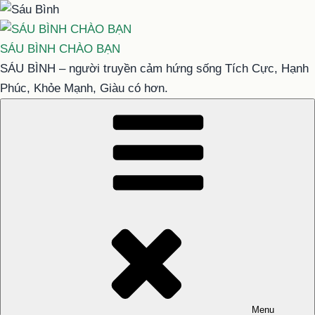
Chuyển
đến
phần
SÁU BÌNH CHÀO BẠN
nội
SÁU BÌNH – người truyền cảm hứng sống Tích Cực, Hạnh
dung
Phúc, Khỏe Mạnh, Giàu có hơn.
Menu