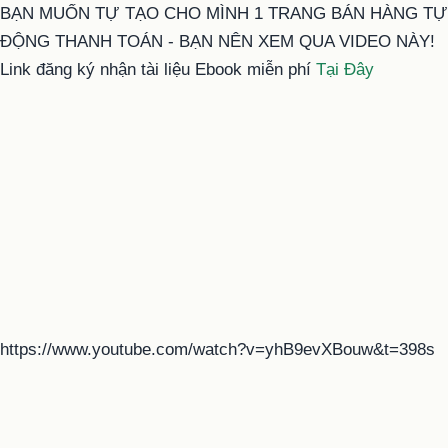
BẠN MUỐN TỰ TẠO CHO MÌNH 1 TRANG BÁN HÀNG TỰ
ĐỘNG THANH TOÁN - BẠN NÊN XEM QUA VIDEO NÀY!
Link đăng ký nhận tài liệu Ebook miễn phí
Tại Đây
https://www.youtube.com/watch?v=yhB9evXBouw&t=398s