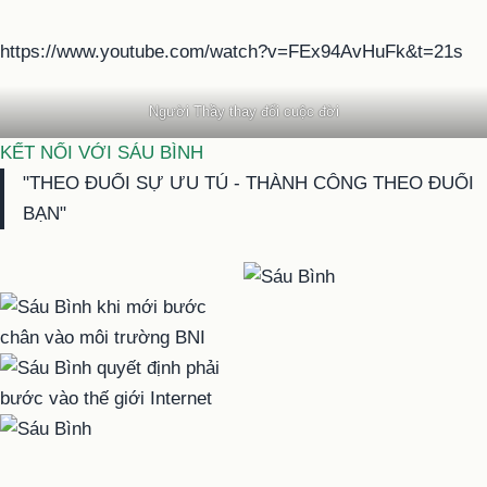
https://www.youtube.com/watch?v=FEx94AvHuFk&t=21s
Người Thầy thay đổi cuộc đời
KẾT NỐI VỚI SÁU BÌNH
"THEO ĐUỔI SỰ ƯU TÚ - THÀNH CÔNG THEO ĐUỔI
BẠN"