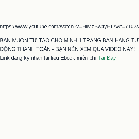
https://www.youtube.com/watch?v=HiMzBw4yHLA&t=7102s
BẠN MUỐN TỰ TẠO CHO MÌNH 1 TRANG BÁN HÀNG TỰ
ĐỘNG THANH TOÁN - BẠN NÊN XEM QUA VIDEO NÀY!
Link đăng ký nhận tài liệu Ebook miễn phí
Tại Đây