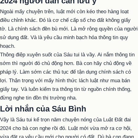
2024 người dân cần lưu ý
Ngoài mấy chuyện trên, luật mới còn kéo theo hàng loạt
điều chỉnh khác. Đó là cơ chế cấp sổ cho đất không giấy
tờ. Là chính sách đền bù mới. Là mở rộng quyền của người
sử dụng đất. Và là yêu cầu minh bạch hóa thông tin quy
hoạch.
Thông điệp xuyên suốt của Sáu tui là vầy. Ai nắm thông tin
sớm thì người đó chủ động hơn. Bà con hãy chủ động về
pháp lý. Làm sớm các thủ tục để tận dụng chính sách có
lợi. Thận trọng với mấy hình thức lách luật như mua bán
giấy tay. Và luôn kiểm tra thông tin từ nguồn chính thống,
đừng nghe tin đồn thị trường nha.
Lời nhắn của Sáu Bình
Vậy là Sáu tui kể trọn năm chuyện nóng của Luật Đất đai
2024 cho bà con nghe rồi đó. Luật mới vừa mở ra cơ hội,
vừa đặt ra yêu cầu mới cho người có đất. Dù bà con đang