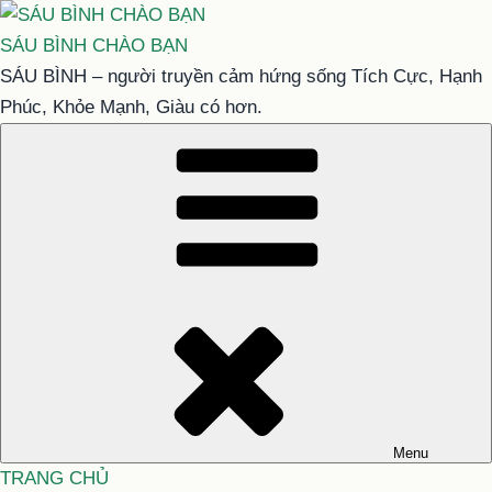
Chuyển
đến
SÁU BÌNH CHÀO BẠN
phần
SÁU BÌNH – người truyền cảm hứng sống Tích Cực, Hạnh
nội
Phúc, Khỏe Mạnh, Giàu có hơn.
dung
Menu
TRANG CHỦ