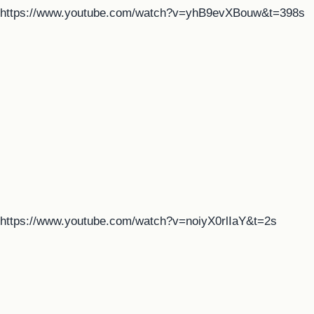
https://www.youtube.com/watch?v=yhB9evXBouw&t=398s
https://www.youtube.com/watch?v=noiyX0rlIaY&t=2s