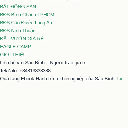
BẤT ĐỘNG SẢN
BĐS Bình Chánh TPHCM
BĐS Cần Đước Long An
BĐS Ninh Thuận
ĐẤT VƯỜN GIÁ RẺ
EAGLE CAMP
GIỚI THIỆU
Liên hệ với Sáu Bình – Người trao giá trị
Tel/Zalo: +84813838388
Quà tặng Ebook Hành trình khởi nghiệp của Sáu Bình
Tại
đây
Email: typhu@saubinh.com hoặc 6binhbds@gmail.com
Facebook:
Sáu Bình – Người trao giá trị
Youtube:
Sáu Bình
Tiktok:
Sáu Bình
Proudly powered by WordPress