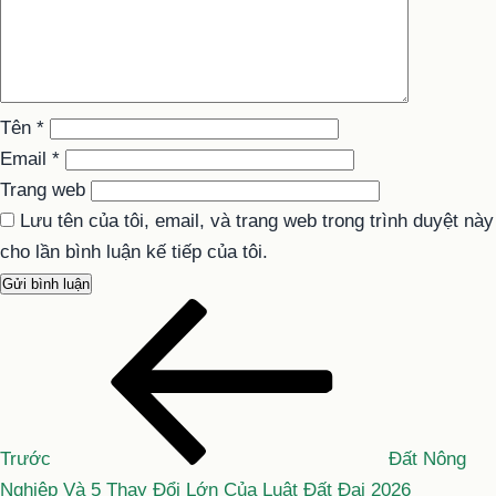
Tên
*
Email
*
Trang web
Lưu tên của tôi, email, và trang web trong trình duyệt này
cho lần bình luận kế tiếp của tôi.
Bài
Điều
cũ
hướng
hơn
bài
viết
Trước
Đất Nông
Nghiệp Và 5 Thay Đổi Lớn Của Luật Đất Đai 2026