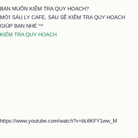
BẠN MUỐN KIỂM TRA QUY HOẠCH?
MỜI SÁU LY CAFE, SÁU SẼ KIỂM TRA QUY HOẠCH
GIÚP BẠN NHÉ ^^
KIỂM TRA QUY HOẠCH
https://www.youtube.com/watch?v=bL6KFY1ww_M