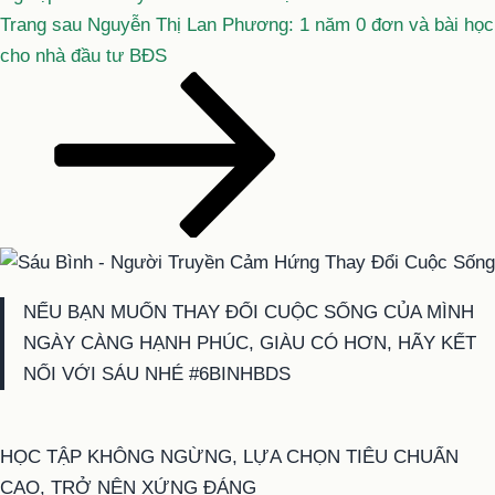
Bài
Trang sau
Nguyễn Thị Lan Phương: 1 năm 0 đơn và bài học
tiếp
cho nhà đầu tư BĐS
theo
NẾU BẠN MUỐN THAY ĐỔI CUỘC SỐNG CỦA MÌNH
NGÀY CÀNG HẠNH PHÚC, GIÀU CÓ HƠN, HÃY KẾT
NỐI VỚI SÁU NHÉ #6BINHBDS
HỌC TẬP KHÔNG NGỪNG, LỰA CHỌN TIÊU CHUẨN
CAO, TRỞ NÊN XỨNG ĐÁNG