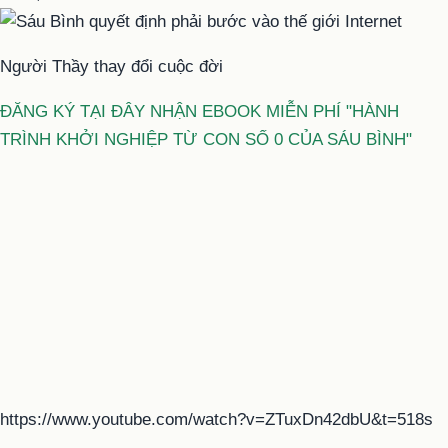
Người Thầy thay đổi cuộc đời
ĐĂNG KÝ TẠI ĐÂY NHẬN EBOOK MIỄN PHÍ "HÀNH
TRÌNH KHỞI NGHIỆP TỪ CON SỐ 0 CỦA SÁU BÌNH"
https://www.youtube.com/watch?v=ZTuxDn42dbU&t=518s