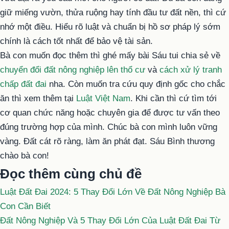
giữ miếng vườn, thửa ruộng hay tính đầu tư đất nền, thì cứ
nhớ một điều. Hiểu rõ luật và chuẩn bị hồ sơ pháp lý sớm
chính là cách tốt nhất để bảo vệ tài sản.
Bà con muốn đọc thêm thì ghé mấy bài Sáu tui chia sẻ về
chuyển đổi đất nông nghiệp lên thổ cư
và
cách xử lý tranh
chấp đất đai
nha. Còn muốn tra cứu quy định gốc cho chắc
ăn thì xem thêm tại
Luật Việt Nam
. Khi cần thì cứ tìm tới
cơ quan chức năng hoặc chuyên gia để được tư vấn theo
đúng trường hợp của mình. Chúc bà con mình luôn vững
vàng. Đất cát rõ ràng, làm ăn phát đạt. Sáu Bình thương
chào bà con!
Đọc thêm cùng chủ đề
Luật Đất Đai 2024: 5 Thay Đổi Lớn Về Đất Nông Nghiệp Bà
Con Cần Biết
Đất Nông Nghiệp Và 5 Thay Đổi Lớn Của Luật Đất Đai Từ