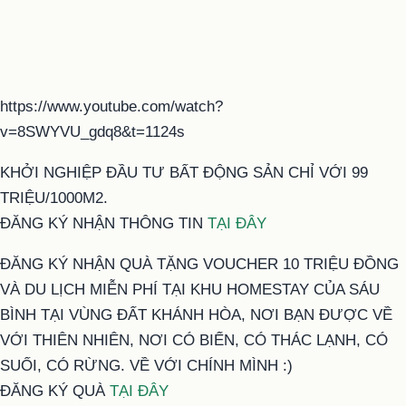
https://www.youtube.com/watch?
v=8SWYVU_gdq8&t=1124s
KHỞI NGHIỆP ĐẦU TƯ BẤT ĐỘNG SẢN CHỈ VỚI 99
TRIỆU/1000M2.
ĐĂNG KÝ NHẬN THÔNG TIN
TẠI ĐÂY
ĐĂNG KÝ NHẬN QUÀ TẶNG VOUCHER 10 TRIỆU ĐỒNG
VÀ DU LỊCH MIỄN PHÍ TẠI KHU HOMESTAY CỦA SÁU
BÌNH TẠI VÙNG ĐẤT KHÁNH HÒA, NƠI BẠN ĐƯỢC VỀ
VỚI THIÊN NHIÊN, NƠI CÓ BIỂN, CÓ THÁC LẠNH, CÓ
SUỐI, CÓ RỪNG. VỀ VỚI CHÍNH MÌNH :)
ĐĂNG KÝ QUÀ
TẠI ĐÂY