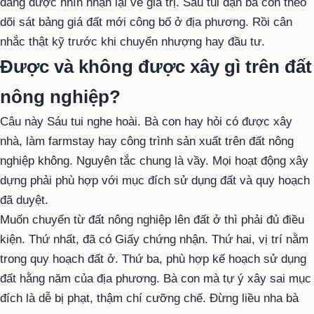
đang được nhìn nhận lại về giá trị. Sáu tui dặn bà con theo
dõi sát bảng giá đất mới công bố ở địa phương. Rồi cân
nhắc thật kỹ trước khi chuyển nhượng hay đầu tư.
Được và không được xây gì trên đất
nông nghiệp?
Câu này Sáu tui nghe hoài. Bà con hay hỏi có được xây
nhà, làm farmstay hay công trình sản xuất trên đất nông
nghiệp không. Nguyên tắc chung là vầy. Mọi hoạt động xây
dựng phải phù hợp với mục đích sử dụng đất và quy hoạch
đã duyệt.
Muốn chuyển từ đất nông nghiệp lên đất ở thì phải đủ điều
kiện. Thứ nhất, đã có Giấy chứng nhận. Thứ hai, vị trí nằm
trong quy hoạch đất ở. Thứ ba, phù hợp kế hoạch sử dụng
đất hằng năm của địa phương. Bà con mà tự ý xây sai mục
đích là dễ bị phạt, thậm chí cưỡng chế. Đừng liều nha bà