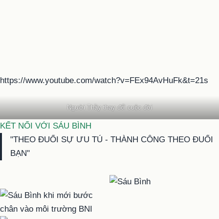
https://www.youtube.com/watch?v=FEx94AvHuFk&t=21s
Người Thầy thay đổi cuộc đời
KẾT NỐI VỚI SÁU BÌNH
"THEO ĐUỔI SỰ ƯU TÚ - THÀNH CÔNG THEO ĐUỔI
BẠN"