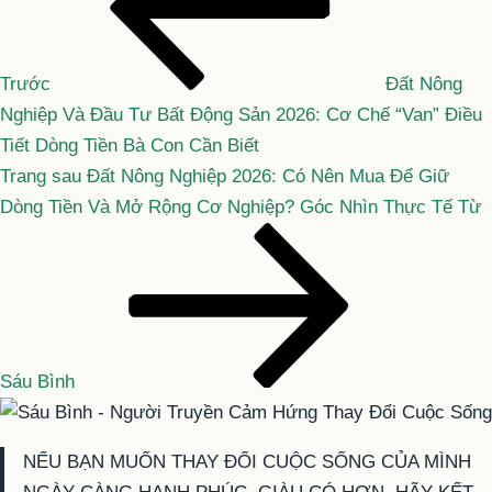
hơn
bài
viết
Trước
Đất Nông
Nghiệp Và Đầu Tư Bất Động Sản 2026: Cơ Chế “Van” Điều
Tiết Dòng Tiền Bà Con Cần Biết
Bài
Trang sau
Đất Nông Nghiệp 2026: Có Nên Mua Để Giữ
tiếp
Dòng Tiền Và Mở Rộng Cơ Nghiệp? Góc Nhìn Thực Tế Từ
theo
Sáu Bình
NẾU BẠN MUỐN THAY ĐỔI CUỘC SỐNG CỦA MÌNH