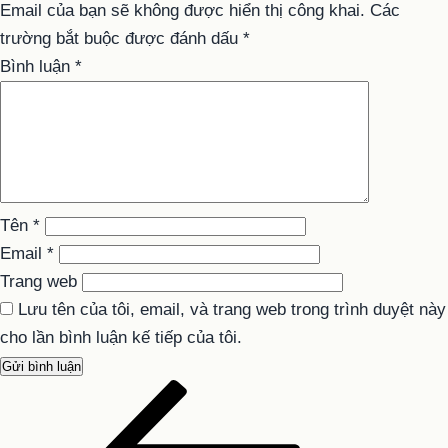
Email của bạn sẽ không được hiển thị công khai.
Các
trường bắt buộc được đánh dấu
*
Bình luận
*
Tên
*
Email
*
Trang web
Lưu tên của tôi, email, và trang web trong trình duyệt này
cho lần bình luận kế tiếp của tôi.
Bài
Điều
cũ
hướng