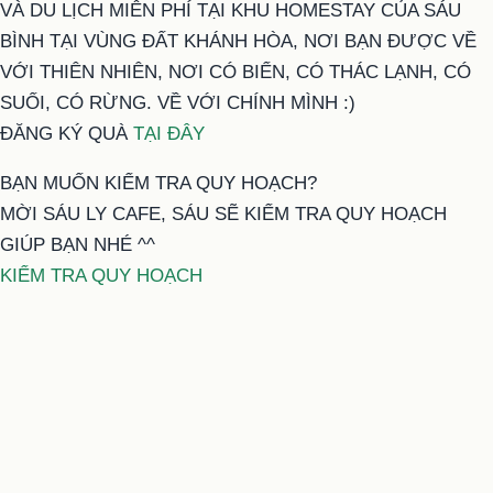
VÀ DU LỊCH MIỄN PHÍ TẠI KHU HOMESTAY CỦA SÁU
BÌNH TẠI VÙNG ĐẤT KHÁNH HÒA, NƠI BẠN ĐƯỢC VỀ
VỚI THIÊN NHIÊN, NƠI CÓ BIỂN, CÓ THÁC LẠNH, CÓ
SUỐI, CÓ RỪNG. VỀ VỚI CHÍNH MÌNH :)
ĐĂNG KÝ QUÀ
TẠI ĐÂY
BẠN MUỐN KIỂM TRA QUY HOẠCH?
MỜI SÁU LY CAFE, SÁU SẼ KIỂM TRA QUY HOẠCH
GIÚP BẠN NHÉ ^^
KIỂM TRA QUY HOẠCH