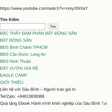
https://www.youtube.com/watch?v=noiyX0rlIaY
Tìm Kiếm
Tìm
BẬC THẦY ĐÀM PHÁN BẤT ĐỘNG SẢN
BẤT ĐỘNG SẢN
BĐS Bình Chánh TPHCM
BĐS Cần Đước Long An
BĐS Ninh Thuận
ĐẤT VƯỜN GIÁ RẺ
EAGLE CAMP
GIỚI THIỆU
Liên hệ với Sáu Bình – Người trao giá trị
Tel/Zalo: +84813838388
Quà tặng Ebook Hành trình khởi nghiệp của Sáu Bình
Tại
đây