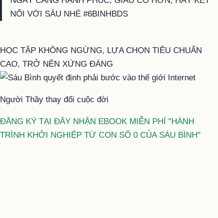
NGÀY CÀNG HẠNH PHÚC, GIÀU CÓ HƠN, HÃY KẾT
NỐI VỚI SÁU NHÉ #6BINHBDS
HỌC TẬP KHÔNG NGỪNG, LỰA CHỌN TIÊU CHUẨN
CAO, TRỞ NÊN XỨNG ĐÁNG
Người Thầy thay đổi cuộc đời
ĐĂNG KÝ TẠI ĐÂY NHẬN EBOOK MIỄN PHÍ "HÀNH
TRÌNH KHỞI NGHIỆP TỪ CON SỐ 0 CỦA SÁU BÌNH"