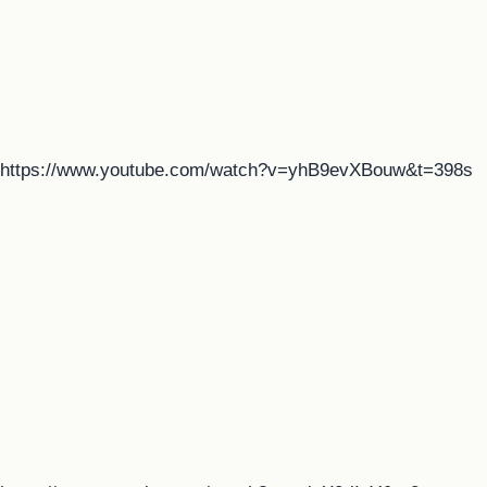
https://www.youtube.com/watch?v=yhB9evXBouw&t=398s