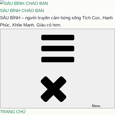
Chuyển
đến
SÁU BÌNH CHÀO BẠN
phần
SÁU BÌNH – người truyền cảm hứng sống Tích Cực, Hạnh
nội
Phúc, Khỏe Mạnh, Giàu có hơn.
dung
Menu
TRANG CHỦ