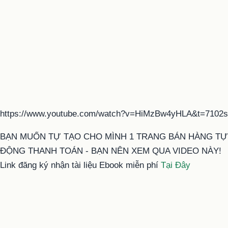
https://www.youtube.com/watch?v=HiMzBw4yHLA&t=7102s
BẠN MUỐN TỰ TẠO CHO MÌNH 1 TRANG BÁN HÀNG TỰ
ĐỘNG THANH TOÁN - BẠN NÊN XEM QUA VIDEO NÀY!
Link đăng ký nhận tài liệu Ebook miễn phí
Tại Đây