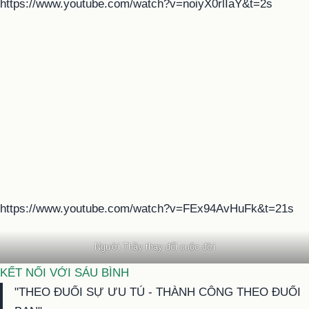
https://www.youtube.com/watch?v=noiyX0rlIaY&t=2s
https://www.youtube.com/watch?v=FEx94AvHuFk&t=21s
Người Thầy thay đổi cuộc đời
KẾT NỐI VỚI SÁU BÌNH
"THEO ĐUỔI SỰ ƯU TÚ - THÀNH CÔNG THEO ĐUỔI