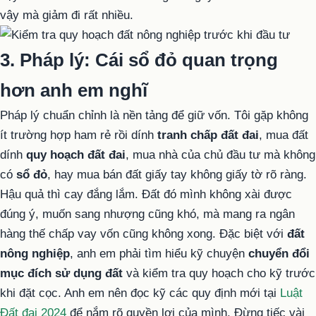
vậy mà giảm đi rất nhiều.
3. Pháp lý: Cái sổ đỏ quan trọng
hơn anh em nghĩ
Pháp lý chuẩn chỉnh là nền tảng để giữ vốn. Tôi gặp không
ít trường hợp ham rẻ rồi dính
tranh chấp đất đai
, mua đất
dính
quy hoạch đất đai
, mua nhà của chủ đầu tư mà không
có
sổ đỏ
, hay mua bán đất giấy tay không giấy tờ rõ ràng.
Hậu quả thì cay đắng lắm. Đất đó mình không xài được
đúng ý, muốn sang nhượng cũng khó, mà mang ra ngân
hàng thế chấp vay vốn cũng không xong. Đặc biệt với
đất
nông nghiệp
, anh em phải tìm hiểu kỹ chuyện
chuyển đổi
mục đích sử dụng đất
và kiểm tra quy hoạch cho kỹ trước
khi đặt cọc. Anh em nên đọc kỹ các quy định mới tại
Luật
Đất đai 2024
để nắm rõ quyền lợi của mình. Đừng tiếc vài