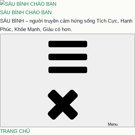
Chuyển
đến
SÁU BÌNH CHÀO BẠN
phần
SÁU BÌNH – người truyền cảm hứng sống Tích Cực, Hạnh
nội
Phúc, Khỏe Mạnh, Giàu có hơn.
dung
Menu
TRANG CHỦ