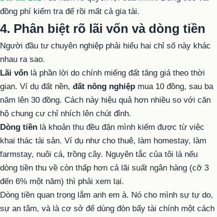
đồng phí kiểm tra để rồi mất cả gia tài.
4. Phân biệt rõ lãi vốn và dòng tiền
Người đầu tư chuyên nghiệp phải hiểu hai chỉ số này khác
nhau ra sao.
Lãi vốn
là phần lời do chính miếng đất tăng giá theo thời
gian. Ví dụ đất nền,
đất nông nghiệp
mua 10 đồng, sau ba
năm lên 30 đồng. Cách này hiệu quả hơn nhiều so với căn
hộ chung cư chỉ nhích lên chút đỉnh.
Dòng tiền
là khoản thu đều đặn mình kiếm được từ việc
khai thác tài sản. Ví dụ như cho thuê, làm homestay, làm
farmstay, nuôi cá, trồng cây. Nguyên tắc của tôi là nếu
dòng tiền thu về còn thấp hơn cả lãi suất ngân hàng (cỡ 3
đến 6% một năm) thì phải xem lại.
Dòng tiền quan trọng lắm anh em à. Nó cho mình sự tự do,
sự an tâm, và là cơ sở để dùng đòn bẩy tài chính một cách