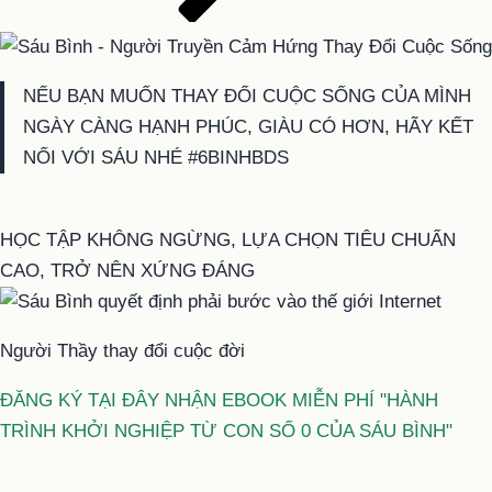
NẾU BẠN MUỐN THAY ĐỔI CUỘC SỐNG CỦA MÌNH
NGÀY CÀNG HẠNH PHÚC, GIÀU CÓ HƠN, HÃY KẾT
NỐI VỚI SÁU NHÉ #6BINHBDS
HỌC TẬP KHÔNG NGỪNG, LỰA CHỌN TIÊU CHUẨN
CAO, TRỞ NÊN XỨNG ĐÁNG
Người Thầy thay đổi cuộc đời
ĐĂNG KÝ TẠI ĐÂY NHẬN EBOOK MIỄN PHÍ "HÀNH
TRÌNH KHỞI NGHIỆP TỪ CON SỐ 0 CỦA SÁU BÌNH"