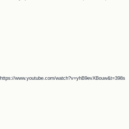
https://www.youtube.com/watch?v=yhB9evXBouw&t=398s