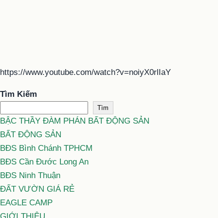
https://www.youtube.com/watch?v=noiyX0rlIaY
Tìm Kiếm
Tìm
BẬC THẦY ĐÀM PHÁN BẤT ĐỘNG SẢN
BẤT ĐỘNG SẢN
BĐS Bình Chánh TPHCM
BĐS Cần Đước Long An
BĐS Ninh Thuận
ĐẤT VƯỜN GIÁ RẺ
EAGLE CAMP
GIỚI THIỆU