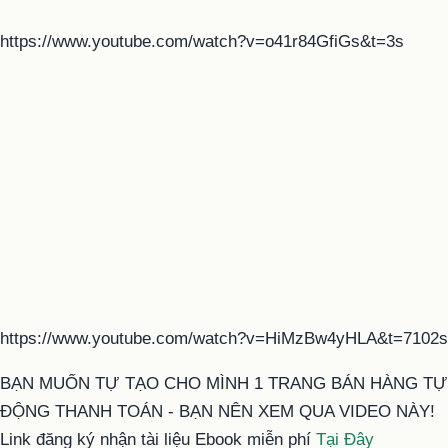
https://www.youtube.com/watch?v=o41r84GfiGs&t=3s
https://www.youtube.com/watch?v=HiMzBw4yHLA&t=7102s
BẠN MUỐN TỰ TẠO CHO MÌNH 1 TRANG BÁN HÀNG TỰ
ĐỘNG THANH TOÁN - BẠN NÊN XEM QUA VIDEO NÀY!
Link đăng ký nhận tài liệu Ebook miễn phí
Tại Đây