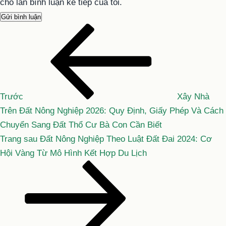
cho lần bình luận kế tiếp của tôi.
Bài
Điều
cũ
hướng
hơn
bài
viết
Trước
Xây Nhà
Trên Đất Nông Nghiệp 2026: Quy Định, Giấy Phép Và Cách
Chuyển Sang Đất Thổ Cư Bà Con Cần Biết
Bài
Trang sau
Đất Nông Nghiệp Theo Luật Đất Đai 2024: Cơ
tiếp
Hội Vàng Từ Mô Hình Kết Hợp Du Lịch
theo