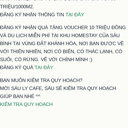
TRIỆU/1000M2.
ĐĂNG KÝ NHẬN THÔNG TIN
TẠI ĐÂY
ĐĂNG KÝ NHẬN QUÀ TẶNG VOUCHER 10 TRIỆU ĐỒNG
VÀ DU LỊCH MIỄN PHÍ TẠI KHU HOMESTAY CỦA SÁU
BÌNH TẠI VÙNG ĐẤT KHÁNH HÒA, NƠI BẠN ĐƯỢC VỀ
VỚI THIÊN NHIÊN, NƠI CÓ BIỂN, CÓ THÁC LẠNH, CÓ
SUỐI, CÓ RỪNG. VỀ VỚI CHÍNH MÌNH :)
ĐĂNG KÝ QUÀ
TẠI ĐÂY
BẠN MUỐN KIỂM TRA QUY HOẠCH?
MỜI SÁU LY CAFE, SÁU SẼ KIỂM TRA QUY HOẠCH
GIÚP BẠN NHÉ ^^
KIỂM TRA QUY HOẠCH