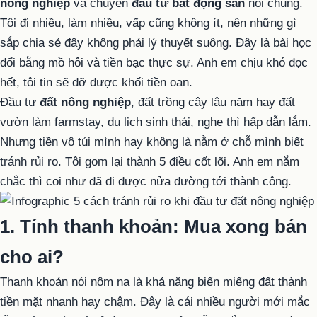
nông nghiệp
và chuyện
đầu tư bất động sản
nói chung.
Tôi đi nhiều, làm nhiều, vấp cũng không ít, nên những gì
sắp chia sẻ đây không phải lý thuyết suông. Đây là bài học
đổi bằng mồ hôi và tiền bạc thực sự. Anh em chịu khó đọc
hết, tôi tin sẽ đỡ được khối tiền oan.
Đầu tư
đất nông nghiệp
, đất trồng cây lâu năm hay đất
vườn làm farmstay, du lịch sinh thái, nghe thì hấp dẫn lắm.
Nhưng tiền vô túi mình hay không là nằm ở chỗ mình biết
tránh rủi ro. Tôi gom lại thành 5 điều cốt lõi. Anh em nắm
chắc thì coi như đã đi được nửa đường tới thành công.
1. Tính thanh khoản: Mua xong bán
cho ai?
Thanh khoản nói nôm na là khả năng biến miếng đất thành
tiền mặt nhanh hay chậm. Đây là cái nhiều người mới mắc