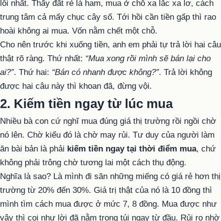
lỗi nhất. Thấy đất rẻ là ham, mua ở chỗ xa lắc xa lơ, cách
trung tâm cả mấy chục cây số. Tới hồi cần tiền gấp thì rao
hoài không ai mua. Vốn nằm chết một chỗ.
Cho nên trước khi xuống tiền, anh em phải tự trả lời hai câu
thật rõ ràng. Thứ nhất:
“Mua xong rồi mình sẽ bán lại cho
ai?”
. Thứ hai:
“Bán có nhanh được không?”
. Trả lời không
được hai câu này thì khoan đã, đừng vội.
2. Kiếm tiền ngay từ lúc mua
Nhiều bà con cứ nghĩ mua đúng giá thị trường rồi ngồi chờ
nó lên. Chờ kiểu đó là chờ may rủi. Tư duy của người làm
ăn bài bản là phải
kiếm tiền ngay tại thời điểm mua
, chứ
không phải trông chờ tương lai một cách thụ động.
Nghĩa là sao? Là mình đi săn những miếng có giá rẻ hơn thị
trường từ 20% đến 30%. Giá trị thật của nó là 10 đồng thì
mình tìm cách mua được ở mức 7, 8 đồng. Mua được như
vậy thì coi như lời đã nằm trong túi ngay từ đầu. Rủi ro nhờ