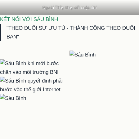
Người Thầy thay đổi cuộc đời
KẾT NỐI VỚI SÁU BÌNH
"THEO ĐUỔI SỰ ƯU TÚ - THÀNH CÔNG THEO ĐUỔI
BẠN"