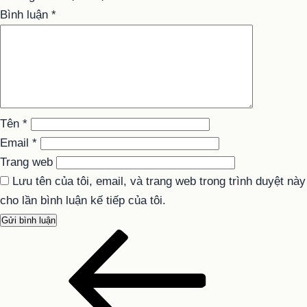
Bình luận
*
Tên
*
Email
*
Trang web
Lưu tên của tôi, email, và trang web trong trình duyệt này
cho lần bình luận kế tiếp của tôi.
Bài
Điều
cũ
hướng
hơn
bài