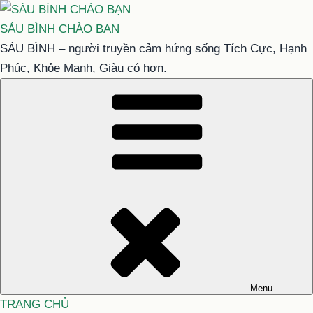
Chuyển
đến
SÁU BÌNH CHÀO BẠN
phần
SÁU BÌNH – người truyền cảm hứng sống Tích Cực, Hạnh
nội
Phúc, Khỏe Mạnh, Giàu có hơn.
dung
Menu
TRANG CHỦ