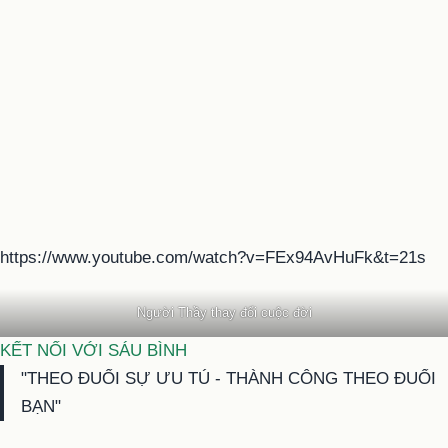
https://www.youtube.com/watch?v=FEx94AvHuFk&t=21s
Người Thầy thay đổi cuộc đời
KẾT NỐI VỚI SÁU BÌNH
"THEO ĐUỔI SỰ ƯU TÚ - THÀNH CÔNG THEO ĐUỔI
BẠN"