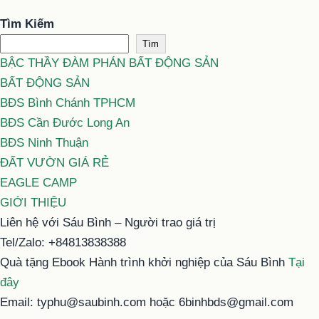
Tìm Kiếm
Tìm
BẬC THẦY ĐÀM PHÁN BẤT ĐỘNG SẢN
BẤT ĐỘNG SẢN
BĐS Bình Chánh TPHCM
BĐS Cần Đước Long An
BĐS Ninh Thuận
ĐẤT VƯỜN GIÁ RẺ
EAGLE CAMP
GIỚI THIỆU
Liên hệ với Sáu Bình – Người trao giá trị
Tel/Zalo: +84813838388
Quà tặng Ebook Hành trình khởi nghiệp của Sáu Bình
Tại
đây
Email: typhu@saubinh.com hoặc 6binhbds@gmail.com