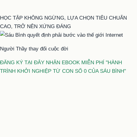
HỌC TẬP KHÔNG NGỪNG, LỰA CHỌN TIÊU CHUẨN
CAO, TRỞ NÊN XỨNG ĐÁNG
Người Thầy thay đổi cuộc đời
ĐĂNG KÝ TẠI ĐÂY NHẬN EBOOK MIỄN PHÍ "HÀNH
TRÌNH KHỞI NGHIỆP TỪ CON SỐ 0 CỦA SÁU BÌNH"