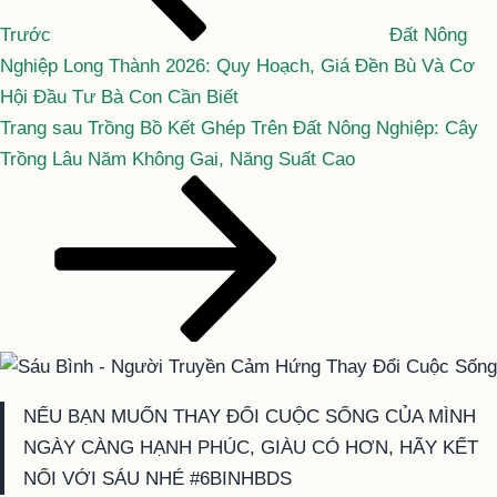
viết
Trước
Đất Nông
Nghiệp Long Thành 2026: Quy Hoạch, Giá Đền Bù Và Cơ
Hội Đầu Tư Bà Con Cần Biết
Bài
Trang sau
Trồng Bồ Kết Ghép Trên Đất Nông Nghiệp: Cây
tiếp
Trồng Lâu Năm Không Gai, Năng Suất Cao
theo
NẾU BẠN MUỐN THAY ĐỔI CUỘC SỐNG CỦA MÌNH
NGÀY CÀNG HẠNH PHÚC, GIÀU CÓ HƠN, HÃY KẾT
NỐI VỚI SÁU NHÉ #6BINHBDS