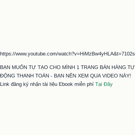
https://www.youtube.com/watch?v=HiMzBw4yHLA&t=7102s
BẠN MUỐN TỰ TẠO CHO MÌNH 1 TRANG BÁN HÀNG TỰ
ĐỘNG THANH TOÁN - BẠN NÊN XEM QUA VIDEO NÀY!
Link đăng ký nhận tài liệu Ebook miễn phí
Tại Đây