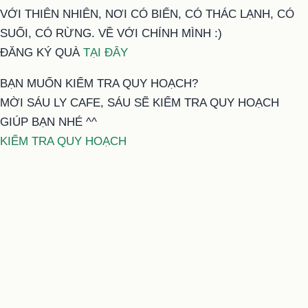
VỚI THIÊN NHIÊN, NƠI CÓ BIỂN, CÓ THÁC LẠNH, CÓ
SUỐI, CÓ RỪNG. VỀ VỚI CHÍNH MÌNH :)
ĐĂNG KÝ QUÀ
TẠI ĐÂY
BẠN MUỐN KIỂM TRA QUY HOẠCH?
MỜI SÁU LY CAFE, SÁU SẼ KIỂM TRA QUY HOẠCH
GIÚP BẠN NHÉ ^^
KIỂM TRA QUY HOẠCH