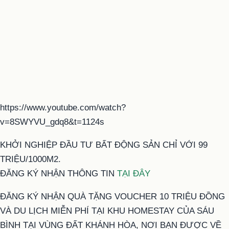
https://www.youtube.com/watch?
v=8SWYVU_gdq8&t=1124s
KHỞI NGHIỆP ĐẦU TƯ BẤT ĐỘNG SẢN CHỈ VỚI 99
TRIỆU/1000M2.
ĐĂNG KÝ NHẬN THÔNG TIN
TẠI ĐÂY
ĐĂNG KÝ NHẬN QUÀ TẶNG VOUCHER 10 TRIỆU ĐỒNG
VÀ DU LỊCH MIỄN PHÍ TẠI KHU HOMESTAY CỦA SÁU
BÌNH TẠI VÙNG ĐẤT KHÁNH HÒA, NƠI BẠN ĐƯỢC VỀ