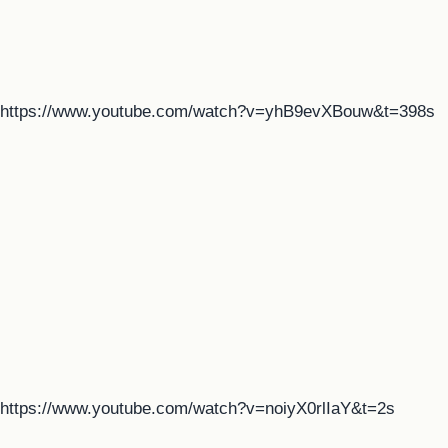
https://www.youtube.com/watch?v=yhB9evXBouw&t=398s
https://www.youtube.com/watch?v=noiyX0rlIaY&t=2s