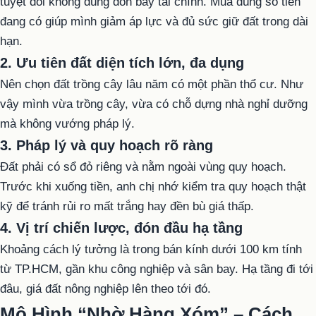
tuyệt đối không dùng đòn bẩy tài chính. Mua đúng số tiền
đang có giúp mình giảm áp lực và đủ sức giữ đất trong dài
hạn.
2. Ưu tiên đất diện tích lớn, đa dụng
Nên chọn đất trồng cây lâu năm có một phần thổ cư. Như
vậy mình vừa trồng cây, vừa có chỗ dựng nhà nghỉ dưỡng
mà không vướng pháp lý.
3. Pháp lý và quy hoạch rõ ràng
Đất phải có sổ đỏ riêng và nằm ngoài vùng quy hoạch.
Trước khi xuống tiền, anh chị nhớ kiểm tra quy hoạch thật
kỹ để tránh rủi ro mất trắng hay đền bù giá thấp.
4. Vị trí chiến lược, đón đầu hạ tầng
Khoảng cách lý tưởng là trong bán kính dưới 100 km tính
từ TP.HCM, gần khu công nghiệp và sân bay. Hạ tầng đi tới
đâu, giá đất nông nghiệp lên theo tới đó.
Mô Hình “Nhờ Hàng Xóm” – Cách