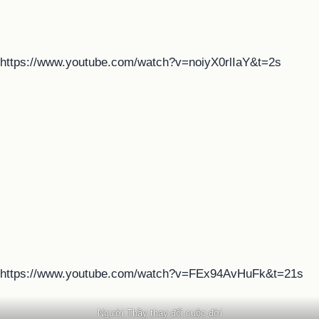
https://www.youtube.com/watch?v=noiyX0rlIaY&t=2s
https://www.youtube.com/watch?v=FEx94AvHuFk&t=21s
Người Thầy thay đổi cuộc đời