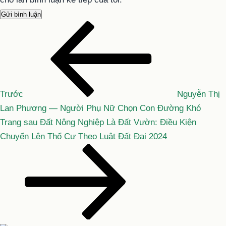
Bài
Điều
cũ
hướng
hơn
bài
viết
Trước
Nguyễn Thị
Lan Phương — Người Phụ Nữ Chọn Con Đường Khó
Bài
Trang sau
Đất Nông Nghiệp Là Đất Vườn: Điều Kiện
tiếp
Chuyển Lên Thổ Cư Theo Luật Đất Đai 2024
theo