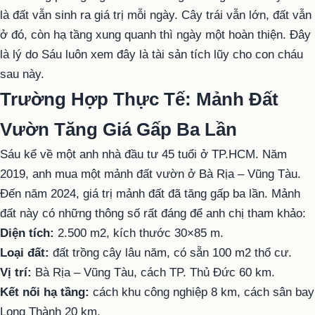
là đất vẫn sinh ra giá trị mỗi ngày. Cây trái vẫn lớn, đất vẫn
ở đó, còn hạ tầng xung quanh thì ngày một hoàn thiện. Đây
là lý do Sáu luôn xem đây là tài sản tích lũy cho con cháu
sau này.
Trường Hợp Thực Tế: Mảnh Đất
Vườn Tăng Giá Gấp Ba Lần
Sáu kể về một anh nhà đầu tư 45 tuổi ở TP.HCM. Năm
2019, anh mua một mảnh đất vườn ở Bà Rịa – Vũng Tàu.
Đến năm 2024, giá trị mảnh đất đã tăng gấp ba lần. Mảnh
đất này có những thông số rất đáng để anh chị tham khảo:
Diện tích:
2.500 m2, kích thước 30×85 m.
Loại đất:
đất trồng cây lâu năm, có sẵn 100 m2 thổ cư.
Vị trí:
Bà Rịa – Vũng Tàu, cách TP. Thủ Đức 60 km.
Kết nối hạ tầng:
cách khu công nghiệp 8 km, cách sân bay
Long Thành 20 km.