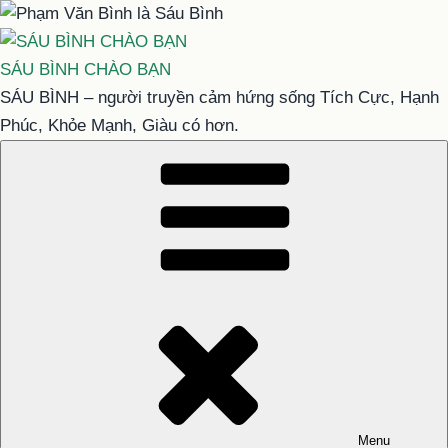
Chuyển
đến
phần
SÁU BÌNH CHÀO BẠN
nội
SÁU BÌNH – người truyền cảm hứng sống Tích Cực, Hạnh
dung
Phúc, Khỏe Mạnh, Giàu có hơn.
Menu