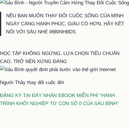
NẾU BẠN MUỐN THAY ĐỔI CUỘC SỐNG CỦA MÌNH
NGÀY CÀNG HẠNH PHÚC, GIÀU CÓ HƠN, HÃY KẾT
NỐI VỚI SÁU NHÉ #6BINHBDS
HỌC TẬP KHÔNG NGỪNG, LỰA CHỌN TIÊU CHUẨN
CAO, TRỞ NÊN XỨNG ĐÁNG
Người Thầy thay đổi cuộc đời
ĐĂNG KÝ TẠI ĐÂY NHẬN EBOOK MIỄN PHÍ "HÀNH
TRÌNH KHỞI NGHIỆP TỪ CON SỐ 0 CỦA SÁU BÌNH"