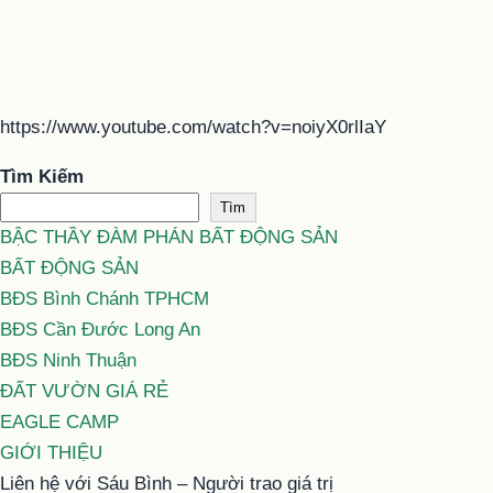
https://www.youtube.com/watch?v=noiyX0rlIaY
Tìm Kiếm
Tìm
BẬC THẦY ĐÀM PHÁN BẤT ĐỘNG SẢN
BẤT ĐỘNG SẢN
BĐS Bình Chánh TPHCM
BĐS Cần Đước Long An
BĐS Ninh Thuận
ĐẤT VƯỜN GIÁ RẺ
EAGLE CAMP
GIỚI THIỆU
Liên hệ với Sáu Bình – Người trao giá trị