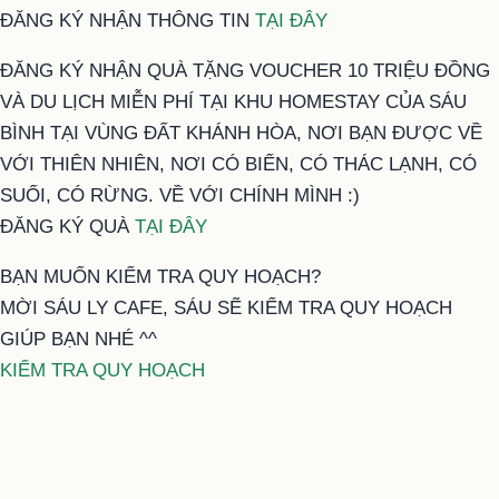
ĐĂNG KÝ NHẬN THÔNG TIN
TẠI ĐÂY
ĐĂNG KÝ NHẬN QUÀ TẶNG VOUCHER 10 TRIỆU ĐỒNG
VÀ DU LỊCH MIỄN PHÍ TẠI KHU HOMESTAY CỦA SÁU
BÌNH TẠI VÙNG ĐẤT KHÁNH HÒA, NƠI BẠN ĐƯỢC VỀ
VỚI THIÊN NHIÊN, NƠI CÓ BIỂN, CÓ THÁC LẠNH, CÓ
SUỐI, CÓ RỪNG. VỀ VỚI CHÍNH MÌNH :)
ĐĂNG KÝ QUÀ
TẠI ĐÂY
BẠN MUỐN KIỂM TRA QUY HOẠCH?
MỜI SÁU LY CAFE, SÁU SẼ KIỂM TRA QUY HOẠCH
GIÚP BẠN NHÉ ^^
KIỂM TRA QUY HOẠCH