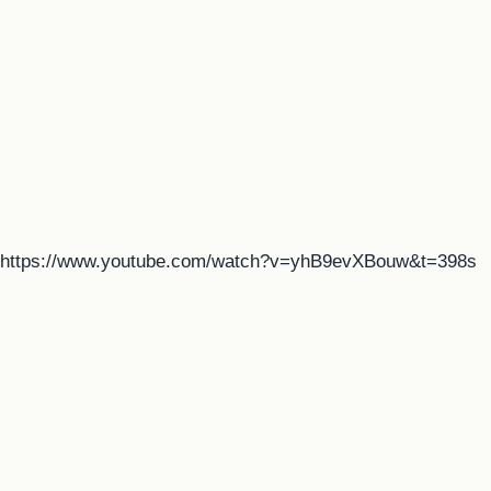
https://www.youtube.com/watch?v=yhB9evXBouw&t=398s