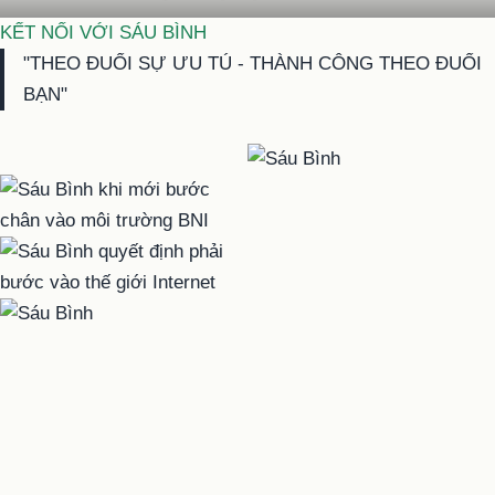
KẾT NỐI VỚI SÁU BÌNH
"THEO ĐUỔI SỰ ƯU TÚ - THÀNH CÔNG THEO ĐUỔI
BẠN"