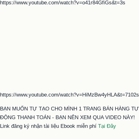
https://www.youtube.com/watch?v=o41r84GfiGs&t=3s
https://www.youtube.com/watch?v=HiMzBw4yHLA&t=7102s
BẠN MUỐN TỰ TẠO CHO MÌNH 1 TRANG BÁN HÀNG TỰ
ĐỘNG THANH TOÁN - BẠN NÊN XEM QUA VIDEO NÀY!
Link đăng ký nhận tài liệu Ebook miễn phí
Tại Đây