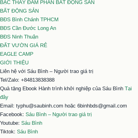
BẬC THẦY ĐÀM PHÁN BẤT ĐỘNG SẢN
BẤT ĐỘNG SẢN
BĐS Bình Chánh TPHCM
BĐS Cần Đước Long An
BĐS Ninh Thuận
ĐẤT VƯỜN GIÁ RẺ
EAGLE CAMP
GIỚI THIỆU
Liên hệ với Sáu Bình – Người trao giá trị
Tel/Zalo: +84813838388
Quà tặng Ebook Hành trình khởi nghiệp của Sáu Bình
Tại
đây
Email: typhu@saubinh.com hoặc 6binhbds@gmail.com
Facebook:
Sáu Bình – Người trao giá trị
Youtube:
Sáu Bình
Tiktok:
Sáu Bình