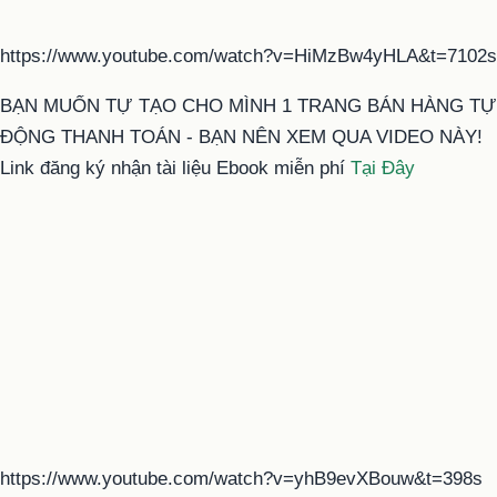
https://www.youtube.com/watch?v=HiMzBw4yHLA&t=7102s
BẠN MUỐN TỰ TẠO CHO MÌNH 1 TRANG BÁN HÀNG TỰ
ĐỘNG THANH TOÁN - BẠN NÊN XEM QUA VIDEO NÀY!
Link đăng ký nhận tài liệu Ebook miễn phí
Tại Đây
https://www.youtube.com/watch?v=yhB9evXBouw&t=398s