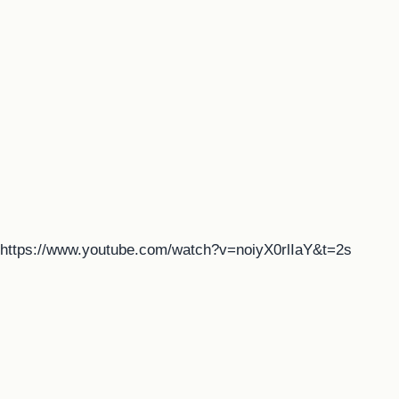
https://www.youtube.com/watch?v=noiyX0rlIaY&t=2s