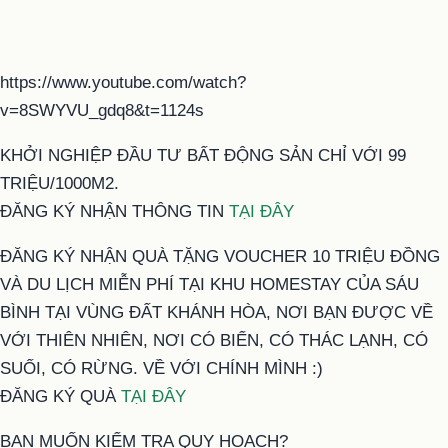
https://www.youtube.com/watch?
v=8SWYVU_gdq8&t=1124s
KHỞI NGHIỆP ĐẦU TƯ BẤT ĐỘNG SẢN CHỈ VỚI 99
TRIỆU/1000M2.
ĐĂNG KÝ NHẬN THÔNG TIN
TẠI ĐÂY
ĐĂNG KÝ NHẬN QUÀ TẶNG VOUCHER 10 TRIỆU ĐỒNG
VÀ DU LỊCH MIỄN PHÍ TẠI KHU HOMESTAY CỦA SÁU
BÌNH TẠI VÙNG ĐẤT KHÁNH HÒA, NƠI BẠN ĐƯỢC VỀ
VỚI THIÊN NHIÊN, NƠI CÓ BIỂN, CÓ THÁC LẠNH, CÓ
SUỐI, CÓ RỪNG. VỀ VỚI CHÍNH MÌNH :)
ĐĂNG KÝ QUÀ
TẠI ĐÂY
BẠN MUỐN KIỂM TRA QUY HOẠCH?