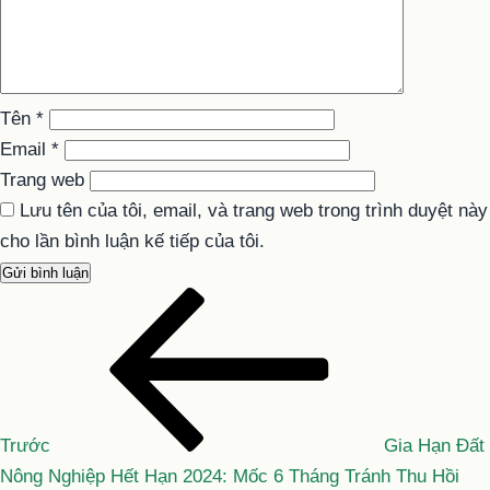
Tên
*
Email
*
Trang web
Lưu tên của tôi, email, và trang web trong trình duyệt này
cho lần bình luận kế tiếp của tôi.
Bài
Điều
cũ
hướng
hơn
bài
viết
Trước
Gia Hạn Đất
Nông Nghiệp Hết Hạn 2024: Mốc 6 Tháng Tránh Thu Hồi