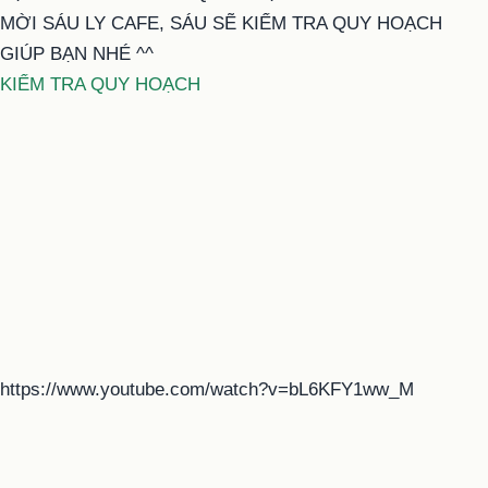
MỜI SÁU LY CAFE, SÁU SẼ KIỂM TRA QUY HOẠCH
GIÚP BẠN NHÉ ^^
KIỂM TRA QUY HOẠCH
https://www.youtube.com/watch?v=bL6KFY1ww_M