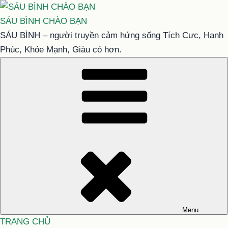
Chuyển
đến
SÁU BÌNH CHÀO BẠN
phần
SÁU BÌNH – người truyền cảm hứng sống Tích Cực, Hạnh
nội
Phúc, Khỏe Mạnh, Giàu có hơn.
dung
Menu
TRANG CHỦ