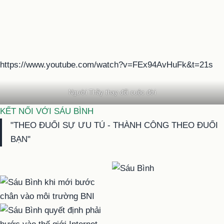
https://www.youtube.com/watch?v=FEx94AvHuFk&t=21s
Người Thầy thay đổi cuộc đời
KẾT NỐI VỚI SÁU BÌNH
"THEO ĐUỔI SỰ ƯU TÚ - THÀNH CÔNG THEO ĐUỔI
BẠN"