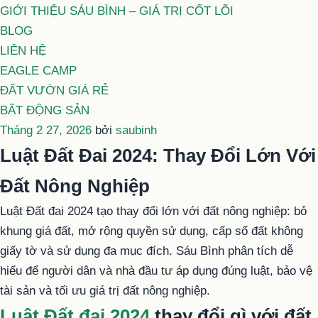
GIỚI THIỆU SÁU BÌNH – GIÁ TRỊ CỐT LÕI
BLOG
LIÊN HỆ
EAGLE CAMP
ĐẤT VƯỜN GIÁ RẺ
BẤT ĐỘNG SẢN
Đăng
Tháng 2 27, 2026
bởi
saubinh
trong
Luật Đất Đai 2024: Thay Đổi Lớn Với
Đất Nông Nghiệp
Luật Đất đai 2024 tạo thay đổi lớn với đất nông nghiệp: bỏ
khung giá đất, mở rộng quyền sử dụng, cấp sổ đất không
giấy tờ và sử dụng đa mục đích. Sáu Bình phân tích dễ
hiểu để người dân và nhà đầu tư áp dụng đúng luật, bảo vệ
tài sản và tối ưu giá trị đất nông nghiệp.
Luật Đất đai 2024
thay đổi gì với đất