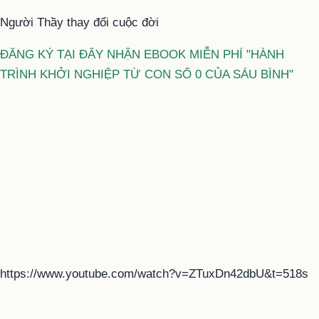
Người Thầy thay đổi cuộc đời
ĐĂNG KÝ TẠI ĐÂY NHẬN EBOOK MIỄN PHÍ "HÀNH
TRÌNH KHỞI NGHIỆP TỪ CON SỐ 0 CỦA SÁU BÌNH"
https://www.youtube.com/watch?v=ZTuxDn42dbU&t=518s