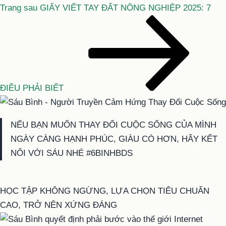
Bài
Trang sau
GIẤY VIẾT TAY ĐẤT NÔNG NGHIỆP 2025: 7
tiếp
theo
ĐIỀU PHẢI BIẾT
NẾU BẠN MUỐN THAY ĐỔI CUỘC SỐNG CỦA MÌNH
NGÀY CÀNG HẠNH PHÚC, GIÀU CÓ HƠN, HÃY KẾT
NỐI VỚI SÁU NHÉ #6BINHBDS
HỌC TẬP KHÔNG NGỪNG, LỰA CHỌN TIÊU CHUẨN
CAO, TRỞ NÊN XỨNG ĐÁNG