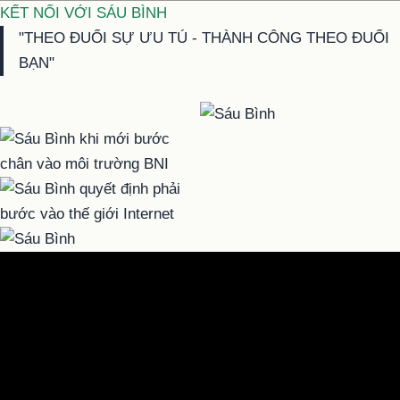
KẾT NỐI VỚI SÁU BÌNH
"THEO ĐUỔI SỰ ƯU TÚ - THÀNH CÔNG THEO ĐUỔI
BẠN"