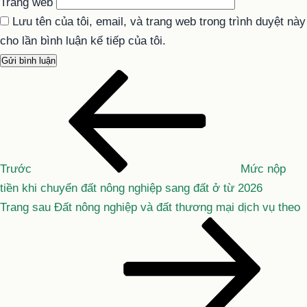
Trang web
Lưu tên của tôi, email, và trang web trong trình duyệt này
cho lần bình luận kế tiếp của tôi.
Bài
Điều
cũ
hướng
hơn
bài
viết
Trước
Mức nộp
tiền khi chuyển đất nông nghiệp sang đất ở từ 2026
Bài
Trang sau
Đất nông nghiệp và đất thương mại dịch vụ theo
tiếp
theo