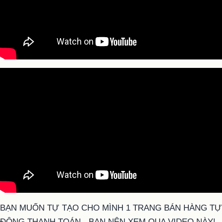
BẠN MUỐN TỰ TẠO CHO MÌNH 1 TRANG BÁN HÀNG TỰ
ĐỘNG THANH TOÁN - BẠN NÊN XEM QUA VIDEO NÀY!