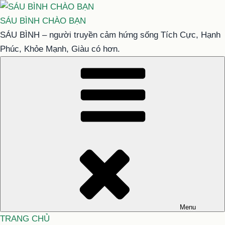
Chuyển
đến
SÁU BÌNH CHÀO BẠN
phần
SÁU BÌNH – người truyền cảm hứng sống Tích Cực, Hạnh
nội
Phúc, Khỏe Mạnh, Giàu có hơn.
dung
Menu
TRANG CHỦ