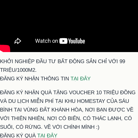
KHỞI NGHIỆP ĐẦU TƯ BẤT ĐỘNG SẢN CHỈ VỚI 99
TRIỆU/1000M2.
ĐĂNG KÝ NHẬN THÔNG TIN
TẠI ĐÂY
ĐĂNG KÝ NHẬN QUÀ TẶNG VOUCHER 10 TRIỆU ĐỒNG
VÀ DU LỊCH MIỄN PHÍ TẠI KHU HOMESTAY CỦA SÁU
BÌNH TẠI VÙNG ĐẤT KHÁNH HÒA, NƠI BẠN ĐƯỢC VỀ
VỚI THIÊN NHIÊN, NƠI CÓ BIỂN, CÓ THÁC LẠNH, CÓ
SUỐI, CÓ RỪNG. VỀ VỚI CHÍNH MÌNH :)
ĐĂNG KÝ QUÀ
TẠI ĐÂY