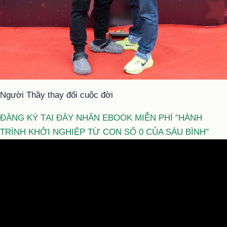
Người Thầy thay đổi cuộc đời
ĐĂNG KÝ TẠI ĐÂY NHẬN EBOOK MIỄN PHÍ "HÀNH
TRÌNH KHỞI NGHIỆP TỪ CON SỐ 0 CỦA SÁU BÌNH"