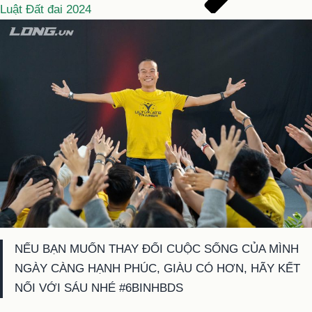
Luật Đất đai 2024
NẾU BẠN MUỐN THAY ĐỔI CUỘC SỐNG CỦA MÌNH
NGÀY CÀNG HẠNH PHÚC, GIÀU CÓ HƠN, HÃY KẾT
NỐI VỚI SÁU NHÉ #6BINHBDS