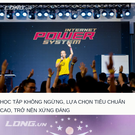
HỌC TẬP KHÔNG NGỪNG, LỰA CHỌN TIÊU CHUẨN
CAO, TRỞ NÊN XỨNG ĐÁNG