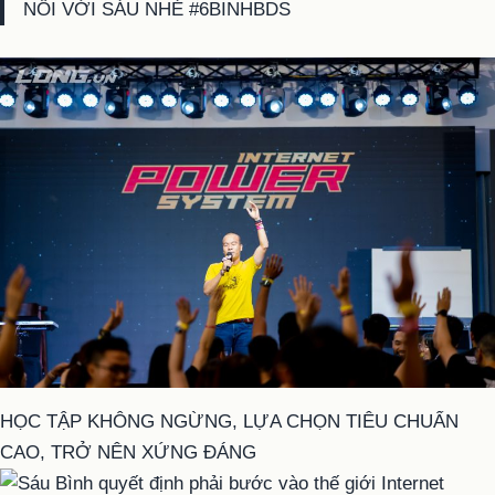
NỐI VỚI SÁU NHÉ #6BINHBDS
HỌC TẬP KHÔNG NGỪNG, LỰA CHỌN TIÊU CHUẨN
CAO, TRỞ NÊN XỨNG ĐÁNG