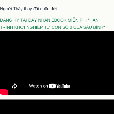
Người Thầy thay đổi cuộc đời
ĐĂNG KÝ TẠI ĐÂY NHẬN EBOOK MIỄN PHÍ "HÀNH
TRÌNH KHỞI NGHIỆP TỪ CON SỐ 0 CỦA SÁU BÌNH"