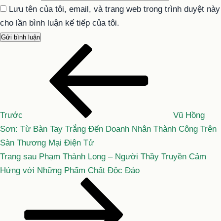
Lưu tên của tôi, email, và trang web trong trình duyệt này
cho lần bình luận kế tiếp của tôi.
Bài
Điều
cũ
hướng
hơn
bài
viết
Trước
Vũ Hồng
Sơn: Từ Bàn Tay Trắng Đến Doanh Nhân Thành Công Trên
Sàn Thương Mại Điện Tử
Bài
Trang sau
Phạm Thành Long – Người Thầy Truyền Cảm
tiếp
Hứng với Những Phẩm Chất Độc Đáo
theo