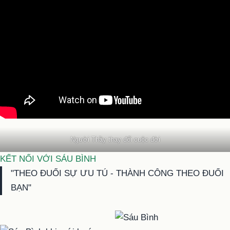
Người Thầy thay đổi cuộc đời
KẾT NỐI VỚI SÁU BÌNH
"THEO ĐUỔI SỰ ƯU TÚ - THÀNH CÔNG THEO ĐUỔI
BẠN"