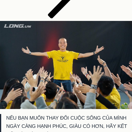
NẾU BẠN MUỐN THAY ĐỔI CUỘC SỐNG CỦA MÌNH
NGÀY CÀNG HẠNH PHÚC, GIÀU CÓ HƠN, HÃY KẾT