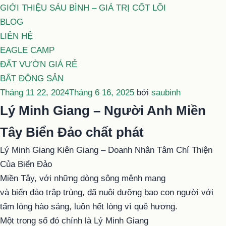
GIỚI THIỆU SÁU BÌNH – GIÁ TRỊ CỐT LÕI
BLOG
LIÊN HỆ
EAGLE CAMP
ĐẤT VƯỜN GIÁ RẺ
BẤT ĐỘNG SẢN
Đăng
Tháng 11 22, 2024
Tháng 6 16, 2025
bởi
saubinh
trong
Lý Minh Giang – Người Anh Miền
Tây Biển Đảo chất phát
Lý Minh Giang Kiên Giang – Doanh Nhân Tâm Chí Thiện
Của Biển Đảo
Miền Tây, với những dòng sông mênh mang
và biển đảo trập trùng, đã nuôi dưỡng bao con người với
tấm lòng hào sảng, luôn hết lòng vì quê hương.
Một trong số đó chính là Lý Minh Giang