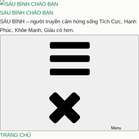
Chuyển
đến
SÁU BÌNH CHÀO BẠN
phần
SÁU BÌNH – người truyền cảm hứng sống Tích Cực, Hạnh
nội
Phúc, Khỏe Mạnh, Giàu có hơn.
dung
Menu
TRANG CHỦ