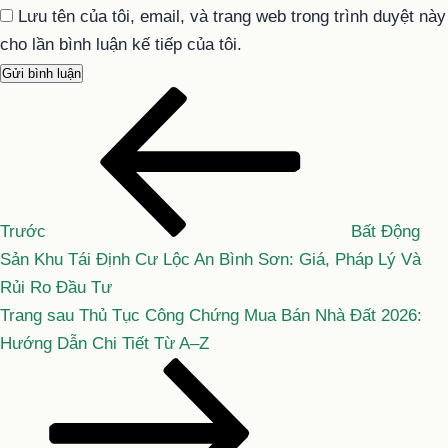
Lưu tên của tôi, email, và trang web trong trình duyệt này
cho lần bình luận kế tiếp của tôi.
Bài
Điều
cũ
hướng
hơn
bài
viết
Trước
Bất Động
Sản Khu Tái Định Cư Lộc An Bình Sơn: Giá, Pháp Lý Và
Rủi Ro Đầu Tư
Bài
Trang sau
Thủ Tục Công Chứng Mua Bán Nhà Đất 2026:
tiếp
Hướng Dẫn Chi Tiết Từ A–Z
theo