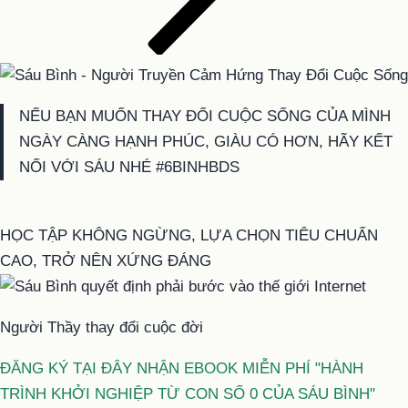
NẾU BẠN MUỐN THAY ĐỔI CUỘC SỐNG CỦA MÌNH
NGÀY CÀNG HẠNH PHÚC, GIÀU CÓ HƠN, HÃY KẾT
NỐI VỚI SÁU NHÉ #6BINHBDS
HỌC TẬP KHÔNG NGỪNG, LỰA CHỌN TIÊU CHUẨN
CAO, TRỞ NÊN XỨNG ĐÁNG
Người Thầy thay đổi cuộc đời
ĐĂNG KÝ TẠI ĐÂY NHẬN EBOOK MIỄN PHÍ "HÀNH
TRÌNH KHỞI NGHIỆP TỪ CON SỐ 0 CỦA SÁU BÌNH"