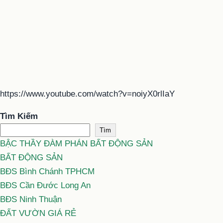
https://www.youtube.com/watch?v=noiyX0rlIaY
Tìm Kiếm
Tìm
BẬC THẦY ĐÀM PHÁN BẤT ĐỘNG SẢN
BẤT ĐỘNG SẢN
BĐS Bình Chánh TPHCM
BĐS Cần Đước Long An
BĐS Ninh Thuận
ĐẤT VƯỜN GIÁ RẺ