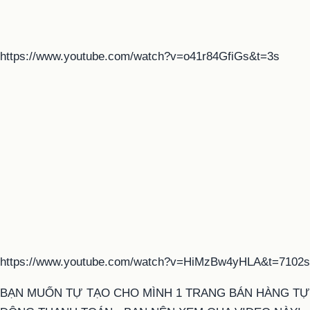
https://www.youtube.com/watch?v=o41r84GfiGs&t=3s
https://www.youtube.com/watch?v=HiMzBw4yHLA&t=7102s
BẠN MUỐN TỰ TẠO CHO MÌNH 1 TRANG BÁN HÀNG TỰ