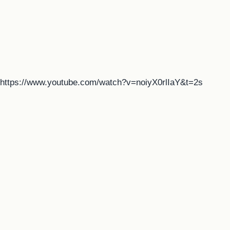
https://www.youtube.com/watch?v=noiyX0rlIaY&t=2s