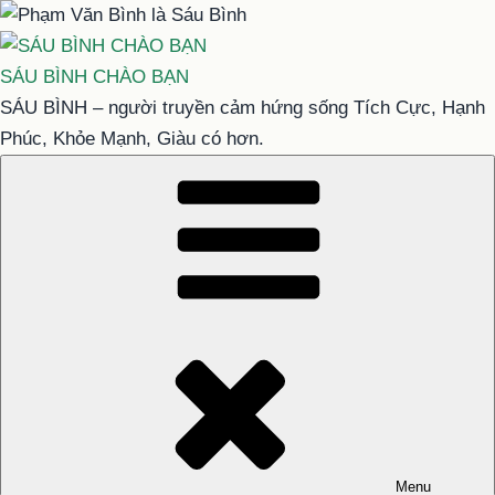
Chuyển
đến
phần
SÁU BÌNH CHÀO BẠN
nội
SÁU BÌNH – người truyền cảm hứng sống Tích Cực, Hạnh
dung
Phúc, Khỏe Mạnh, Giàu có hơn.
Menu