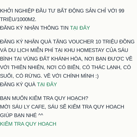
KHỞI NGHIỆP ĐẦU TƯ BẤT ĐỘNG SẢN CHỈ VỚI 99
TRIỆU/1000M2.
ĐĂNG KÝ NHẬN THÔNG TIN
TẠI ĐÂY
ĐĂNG KÝ NHẬN QUÀ TẶNG VOUCHER 10 TRIỆU ĐỒNG
VÀ DU LỊCH MIỄN PHÍ TẠI KHU HOMESTAY CỦA SÁU
BÌNH TẠI VÙNG ĐẤT KHÁNH HÒA, NƠI BẠN ĐƯỢC VỀ
VỚI THIÊN NHIÊN, NƠI CÓ BIỂN, CÓ THÁC LẠNH, CÓ
SUỐI, CÓ RỪNG. VỀ VỚI CHÍNH MÌNH :)
ĐĂNG KÝ QUÀ
TẠI ĐÂY
BẠN MUỐN KIỂM TRA QUY HOẠCH?
MỜI SÁU LY CAFE, SÁU SẼ KIỂM TRA QUY HOẠCH
GIÚP BẠN NHÉ ^^
KIỂM TRA QUY HOẠCH