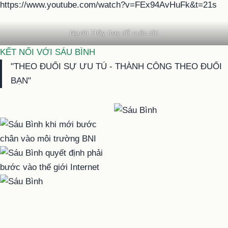
https://www.youtube.com/watch?v=FEx94AvHuFk&t=21s
Người Thầy thay đổi cuộc đời
KẾT NỐI VỚI SÁU BÌNH
"THEO ĐUỔI SỰ ƯU TÚ - THÀNH CÔNG THEO ĐUỔI
BẠN"