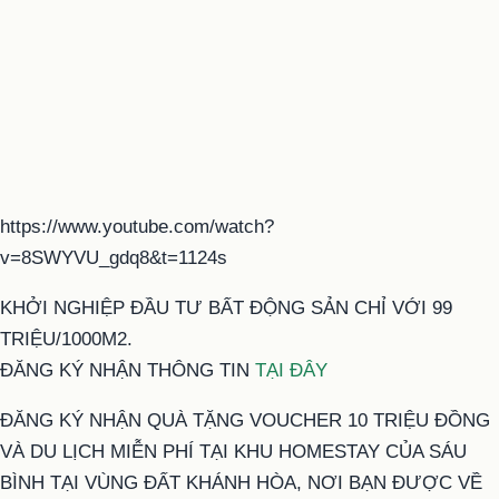
https://www.youtube.com/watch?
v=8SWYVU_gdq8&t=1124s
KHỞI NGHIỆP ĐẦU TƯ BẤT ĐỘNG SẢN CHỈ VỚI 99
TRIỆU/1000M2.
ĐĂNG KÝ NHẬN THÔNG TIN
TẠI ĐÂY
ĐĂNG KÝ NHẬN QUÀ TẶNG VOUCHER 10 TRIỆU ĐỒNG
VÀ DU LỊCH MIỄN PHÍ TẠI KHU HOMESTAY CỦA SÁU
BÌNH TẠI VÙNG ĐẤT KHÁNH HÒA, NƠI BẠN ĐƯỢC VỀ