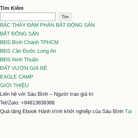
Tìm Kiếm
Tìm
BẬC THẦY ĐÀM PHÁN BẤT ĐỘNG SẢN
BẤT ĐỘNG SẢN
BĐS Bình Chánh TPHCM
BĐS Cần Đước Long An
BĐS Ninh Thuận
ĐẤT VƯỜN GIÁ RẺ
EAGLE CAMP
GIỚI THIỆU
Liên hệ với Sáu Bình – Người trao giá trị
Tel/Zalo: +84813838388
Quà tặng Ebook Hành trình khởi nghiệp của Sáu Bình
Tại
đây
Email: typhu@saubinh.com hoặc 6binhbds@gmail.com
Facebook:
Sáu Bình – Người trao giá trị