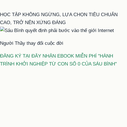
HỌC TẬP KHÔNG NGỪNG, LỰA CHỌN TIÊU CHUẨN
CAO, TRỞ NÊN XỨNG ĐÁNG
Người Thầy thay đổi cuộc đời
ĐĂNG KÝ TẠI ĐÂY NHẬN EBOOK MIỄN PHÍ "HÀNH
TRÌNH KHỞI NGHIỆP TỪ CON SỐ 0 CỦA SÁU BÌNH"