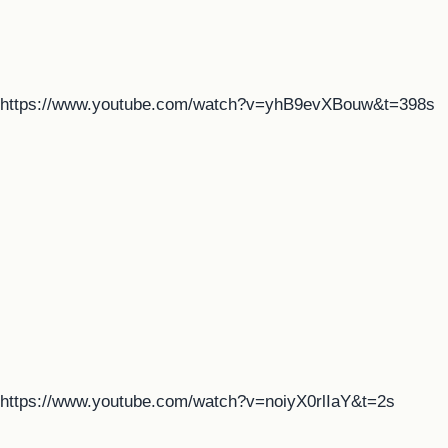
https://www.youtube.com/watch?v=yhB9evXBouw&t=398s
https://www.youtube.com/watch?v=noiyX0rlIaY&t=2s