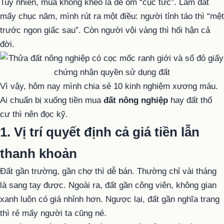
Tuy nhiên, mua không khéo là dễ ôm “cục tức”. Làm đất
mấy chục năm, mình rút ra một điều: người tỉnh táo thì “mệt
trước ngon giấc sau”. Còn người vội vàng thì hối hận cả
đời.
Vì vậy, hôm nay mình chia sẻ 10 kinh nghiệm xương máu.
Ai chuẩn bị xuống tiền mua
đất nông nghiệp
hay đất thổ
cư thì nên đọc kỹ.
1. Vị trí quyết định cả giá tiền lẫn
thanh khoản
Đất gần trường, gần chợ thì dễ bán. Thường chỉ vài tháng
là sang tay được. Ngoài ra, đất gần công viên, không gian
xanh luôn có giá nhỉnh hơn. Ngược lại, đất gần nghĩa trang
thì rẻ mấy người ta cũng né.