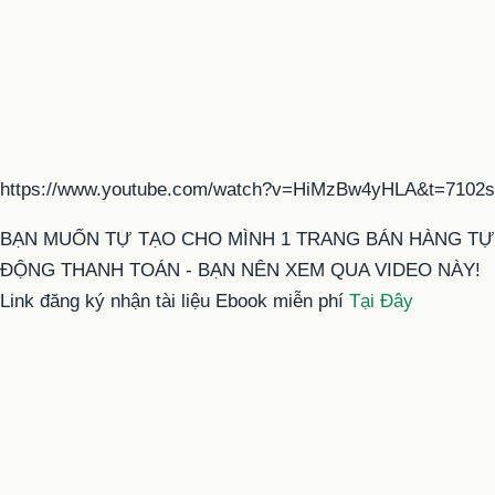
https://www.youtube.com/watch?v=HiMzBw4yHLA&t=7102s
BẠN MUỐN TỰ TẠO CHO MÌNH 1 TRANG BÁN HÀNG TỰ
ĐỘNG THANH TOÁN - BẠN NÊN XEM QUA VIDEO NÀY!
Link đăng ký nhận tài liệu Ebook miễn phí
Tại Đây