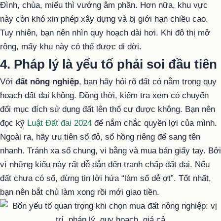
Đình, chùa, miếu thì vướng âm phần. Hơn nữa, khu vực
này còn khó xin phép xây dựng và bị giới hạn chiều cao.
Tuy nhiên, bạn nên nhìn quy hoạch dài hơi. Khi đô thị mở
rộng, mấy khu này có thể được di dời.
4. Pháp lý là yếu tố phải soi đầu tiên
Với
đất nông nghiệp
, bạn hãy hỏi rõ đất có nằm trong quy
hoạch đất đai không. Đồng thời, kiểm tra xem có chuyển
đổi mục đích sử dụng đất lên thổ cư được không. Bạn nên
đọc kỹ
Luật Đất đai 2024
để nắm chắc quyền lợi của mình.
Ngoài ra, hãy ưu tiên sổ đỏ, sổ hồng riêng để sang tên
nhanh. Tránh xa sổ chung, vi bằng và mua bán giấy tay. Bởi
vì những kiểu này rất dễ dẫn đến tranh chấp đất đai. Nếu
đất chưa có sổ, đừng tin lời hứa “làm sổ dễ ợt”. Tốt nhất,
bạn nên bắt chủ làm xong rồi mới giao tiền.