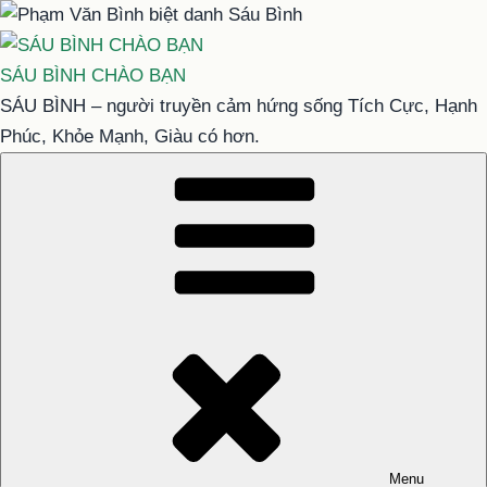
Chuyển
đến
phần
SÁU BÌNH CHÀO BẠN
nội
SÁU BÌNH – người truyền cảm hứng sống Tích Cực, Hạnh
dung
Phúc, Khỏe Mạnh, Giàu có hơn.
Menu