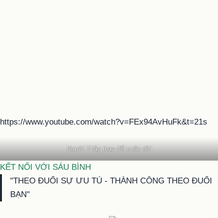
https://www.youtube.com/watch?v=FEx94AvHuFk&t=21s
Người Thầy thay đổi cuộc đời
KẾT NỐI VỚI SÁU BÌNH
"THEO ĐUỔI SỰ ƯU TÚ - THÀNH CÔNG THEO ĐUỔI
BẠN"