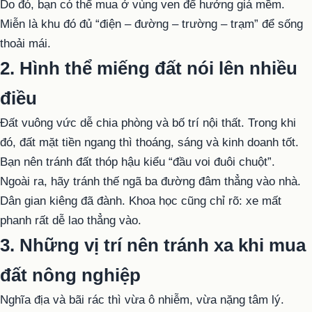
Do đó, bạn có thể mua ở vùng ven để hưởng giá mềm.
Miễn là khu đó đủ “điện – đường – trường – trạm” để sống
thoải mái.
2. Hình thể miếng đất nói lên nhiều
điều
Đất vuông vức dễ chia phòng và bố trí nội thất. Trong khi
đó, đất mặt tiền ngang thì thoáng, sáng và kinh doanh tốt.
Bạn nên tránh đất thóp hậu kiểu “đầu voi đuôi chuột”.
Ngoài ra, hãy tránh thế ngã ba đường đâm thẳng vào nhà.
Dân gian kiêng đã đành. Khoa học cũng chỉ rõ: xe mất
phanh rất dễ lao thẳng vào.
3. Những vị trí nên tránh xa khi mua
đất nông nghiệp
Nghĩa địa và bãi rác thì vừa ô nhiễm, vừa nặng tâm lý.