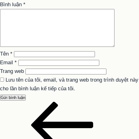
Bình luận
*
Tên
*
Email
*
Trang web
Lưu tên của tôi, email, và trang web trong trình duyệt này
cho lần bình luận kế tiếp của tôi.
Bài
Điều
cũ
hướng
hơn
bài