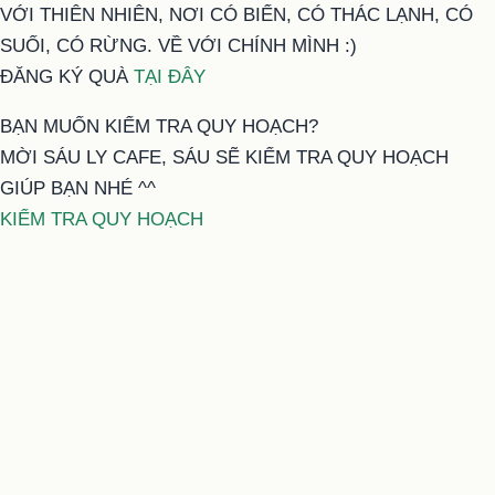
VỚI THIÊN NHIÊN, NƠI CÓ BIỂN, CÓ THÁC LẠNH, CÓ
SUỐI, CÓ RỪNG. VỀ VỚI CHÍNH MÌNH :)
ĐĂNG KÝ QUÀ
TẠI ĐÂY
BẠN MUỐN KIỂM TRA QUY HOẠCH?
MỜI SÁU LY CAFE, SÁU SẼ KIỂM TRA QUY HOẠCH
GIÚP BẠN NHÉ ^^
KIỂM TRA QUY HOẠCH