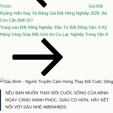
viết
Trước
Giá Đất
Ruộng Hiện Nay Và Bảng Giá Đất Nông Nghiệp 2026: Bà
Con Cần Biết Gì?
Bài
Trang sau
Đất Nông Nghiệp, Đầu Tư Bất Động Sản: 6 Kỹ
tiếp
Năng Vàng Giúp Môi Giới An Cư Lạc Nghiệp Trong Vận 9
theo
NẾU BẠN MUỐN THAY ĐỔI CUỘC SỐNG CỦA MÌNH
NGÀY CÀNG HẠNH PHÚC, GIÀU CÓ HƠN, HÃY KẾT
NỐI VỚI SÁU NHÉ #6BINHBDS