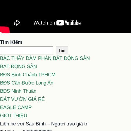
Tìm Kiếm
Tìm
BẬC THẦY ĐÀM PHÁN BẤT ĐỘNG SẢN
BẤT ĐỘNG SẢN
BĐS Bình Chánh TPHCM
BĐS Cần Đước Long An
BĐS Ninh Thuận
ĐẤT VƯỜN GIÁ RẺ
EAGLE CAMP
GIỚI THIỆU
Liên hệ với Sáu Bình – Người trao giá trị