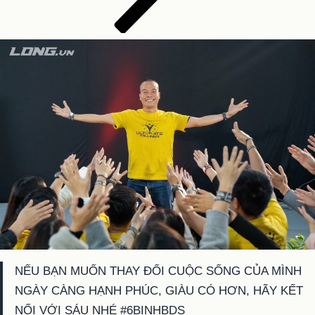
NẾU BẠN MUỐN THAY ĐỔI CUỘC SỐNG CỦA MÌNH
NGÀY CÀNG HẠNH PHÚC, GIÀU CÓ HƠN, HÃY KẾT
NỐI VỚI SÁU NHÉ #6BINHBDS