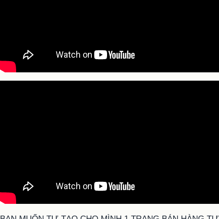
BẠN MUỐN TỰ TẠO CHO MÌNH 1 TRANG BÁN HÀNG TỰ