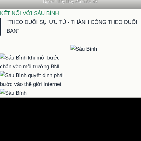
Người Thầy thay đổi cuộc đời
KẾT NỐI VỚI SÁU BÌNH
"THEO ĐUỔI SỰ ƯU TÚ - THÀNH CÔNG THEO ĐUỔI
BẠN"