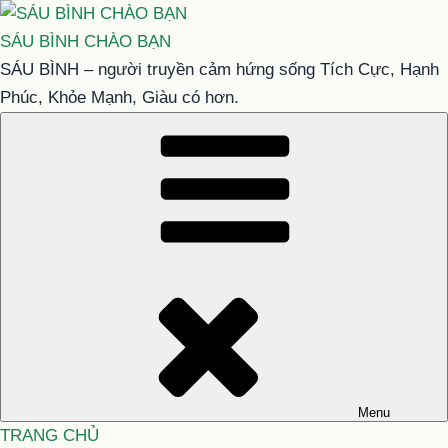
Chuyển
đến
SÁU BÌNH CHÀO BẠN
phần
SÁU BÌNH – người truyền cảm hứng sống Tích Cực, Hạnh
nội
Phúc, Khỏe Mạnh, Giàu có hơn.
dung
Menu
TRANG CHỦ