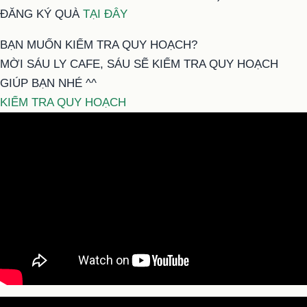
ĐĂNG KÝ QUÀ
TẠI ĐÂY
BẠN MUỐN KIỂM TRA QUY HOẠCH?
MỜI SÁU LY CAFE, SÁU SẼ KIỂM TRA QUY HOẠCH
GIÚP BẠN NHÉ ^^
KIỂM TRA QUY HOẠCH