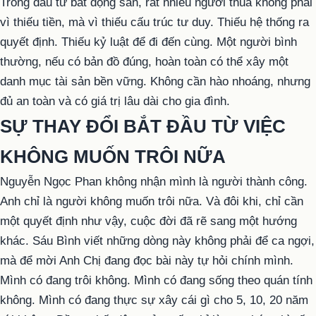
Trong đầu tư bất động sản, rất nhiều người thua không phải
vì thiếu tiền, mà vì thiếu cấu trúc tư duy. Thiếu hệ thống ra
quyết định. Thiếu kỷ luật để đi đến cùng. Một người bình
thường, nếu có bản đồ đúng, hoàn toàn có thể xây một
danh mục tài sản bền vững. Không cần hào nhoáng, nhưng
đủ an toàn và có giá trị lâu dài cho gia đình.
SỰ THAY ĐỔI BẮT ĐẦU TỪ VIỆC
KHÔNG MUỐN TRÔI NỮA
Nguyễn Ngọc Phan không nhận mình là người thành công.
Anh chỉ là người không muốn trôi nữa. Và đôi khi, chỉ cần
một quyết định như vậy, cuộc đời đã rẽ sang một hướng
khác. Sáu Bình viết những dòng này không phải để ca ngợi,
mà để mời Anh Chị đang đọc bài này tự hỏi chính mình.
Mình có đang trôi không. Mình có đang sống theo quán tính
không. Mình có đang thực sự xây cái gì cho 5, 10, 20 năm