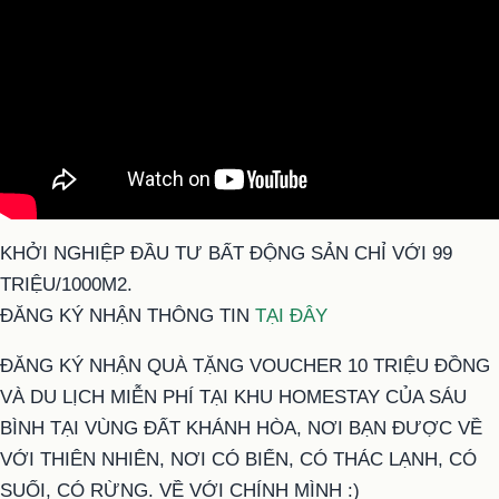
KHỞI NGHIỆP ĐẦU TƯ BẤT ĐỘNG SẢN CHỈ VỚI 99
TRIỆU/1000M2.
ĐĂNG KÝ NHẬN THÔNG TIN
TẠI ĐÂY
ĐĂNG KÝ NHẬN QUÀ TẶNG VOUCHER 10 TRIỆU ĐỒNG
VÀ DU LỊCH MIỄN PHÍ TẠI KHU HOMESTAY CỦA SÁU
BÌNH TẠI VÙNG ĐẤT KHÁNH HÒA, NƠI BẠN ĐƯỢC VỀ
VỚI THIÊN NHIÊN, NƠI CÓ BIỂN, CÓ THÁC LẠNH, CÓ
SUỐI, CÓ RỪNG. VỀ VỚI CHÍNH MÌNH :)