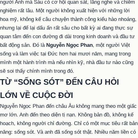
người Anh mà Sáu có cơ hội quan sát, lắng nghe và chiêm
nghiệm rất lâu. Một người không xuất hiện với những lời
hoa mỹ, không kể câu chuyện thành công kiểu hào nhoáng,
nhưng lại để lại dấu ấn rất sâu cho bất kỳ ai đang thực sự
quan tâm đến con đường đi dài trong kinh doanh và đầu tư
bất động sản. Đó là
Nguyễn Ngọc Phan
, một người Việt
sống và làm việc tại Đức hơn hai mươi năm, mang trong
mình một hành trình mà nếu nhìn kỹ, nhà đầu tư nào cũng
sẽ soi thấy chính mình trong đó.
TỪ “SỐNG SÓT” ĐẾN CÂU HỎI
LỚN VỀ CUỘC ĐỜI
Nguyễn Ngọc Phan đến châu Âu không mang theo một giấc
mơ lớn. Anh đến theo diện tị nạn. Không bản đồ, không kế
hoạch, không người chỉ đường. Chỉ có một mục tiêu rất bản
năng: sống sót. Và anh đã sống sót thật. Nhiều năm liền có