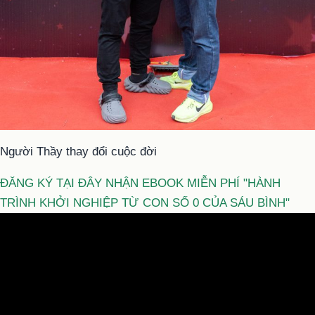
Người Thầy thay đổi cuộc đời
ĐĂNG KÝ TẠI ĐÂY NHẬN EBOOK MIỄN PHÍ "HÀNH
TRÌNH KHỞI NGHIỆP TỪ CON SỐ 0 CỦA SÁU BÌNH"