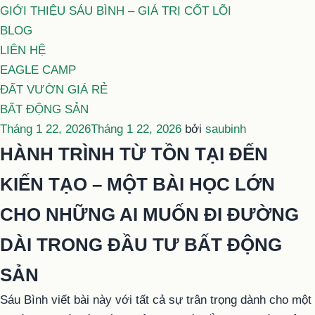
GIỚI THIỆU SÁU BÌNH – GIÁ TRỊ CỐT LÕI
BLOG
LIÊN HỆ
EAGLE CAMP
ĐẤT VƯỜN GIÁ RẺ
BẤT ĐỘNG SẢN
Đăng
Tháng 1 22, 2026
Tháng 1 22, 2026
bởi
saubinh
trong
HÀNH TRÌNH TỪ TỒN TẠI ĐẾN
KIẾN TẠO – MỘT BÀI HỌC LỚN
CHO NHỮNG AI MUỐN ĐI ĐƯỜNG
DÀI TRONG ĐẦU TƯ BẤT ĐỘNG
SẢN
Sáu Bình viết bài này với tất cả sự trân trọng dành cho một