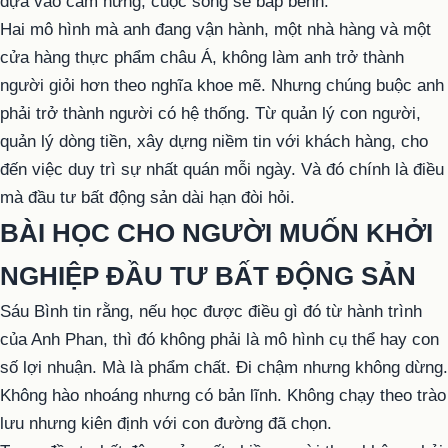
dựa vào cảm hứng, cuộc sống sẽ bấp bênh.
Hai mô hình mà anh đang vận hành, một nhà hàng và một
cửa hàng thực phẩm châu Á, không làm anh trở thành
người giỏi hơn theo nghĩa khoe mẽ. Nhưng chúng buộc anh
phải trở thành người có hệ thống. Từ quản lý con người,
quản lý dòng tiền, xây dựng niềm tin với khách hàng, cho
đến việc duy trì sự nhất quán mỗi ngày. Và đó chính là điều
mà đầu tư bất động sản dài hạn đòi hỏi.
BÀI HỌC CHO NGƯỜI MUỐN KHỞI
NGHIỆP ĐẦU TƯ BẤT ĐỘNG SẢN
Sáu Bình tin rằng, nếu học được điều gì đó từ hành trình
của Anh Phan, thì đó không phải là mô hình cụ thể hay con
số lợi nhuận. Mà là phẩm chất. Đi chậm nhưng không dừng.
Không hào nhoáng nhưng có bản lĩnh. Không chạy theo trào
lưu nhưng kiên định với con đường đã chọn.