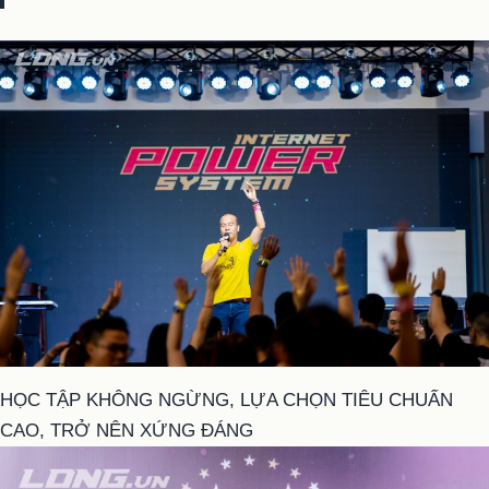
HỌC TẬP KHÔNG NGỪNG, LỰA CHỌN TIÊU CHUẨN
CAO, TRỞ NÊN XỨNG ĐÁNG