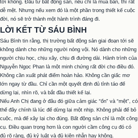
tới không. Đầu tư bất động sản, nếu chỉ là mua bán, thì rất
dễ mệt. Nhưng nếu xem đó là một phần trong thiết kế cuộc
đời, nó sẽ trở thành một hành trình đáng đi.
LỜI KẾT TỪ SÁU BÌNH
Sáu Bình tin rằng, thị trường bất động sản giai đoạn tới sẽ
không dành cho những người nóng vội. Nó dành cho những
người chịu học, chịu xây, chịu đi đường dài. Hành trình của
Nguyễn Ngọc Phan là một minh chứng rất đời cho điều đó.
Không cần xuất phát điểm hoàn hảo. Không cần giấc mơ
lớn ngay từ đầu. Chỉ cần một quyết định đủ tỉnh táo để
dừng lại, nhìn rõ, và bắt đầu thiết kế lại.
Nếu Anh Chị đang ở đâu đó giữa cảm giác “ổn” và “mệt”, có
thể đây chính là lúc để dừng lại một nhịp. Không phải để bỏ
cuộc, mà để xây lại cho đúng. Bất động sản chỉ là một công
cụ. Điều quan trọng hơn là con người cầm công cụ đó có
đủ rõ ràng, đủ kỷ luật và đủ kiên nhẫn hay không.