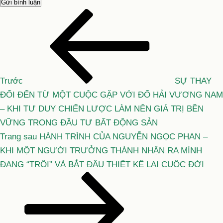
Bài
Điều
cũ
hướng
hơn
bài
viết
Trước
SỰ THAY
ĐỔI ĐẾN TỪ MỘT CUỘC GẶP VỚI ĐỔ HẢI VƯƠNG NAM
– KHI TƯ DUY CHIẾN LƯỢC LÀM NÊN GIÁ TRỊ BỀN
VỮNG TRONG ĐẦU TƯ BẤT ĐỘNG SẢN
Bài
Trang sau
HÀNH TRÌNH CỦA NGUYỄN NGỌC PHAN –
tiếp
KHI MỘT NGƯỜI TRƯỞNG THÀNH NHẬN RA MÌNH
theo
ĐANG “TRÔI” VÀ BẮT ĐẦU THIẾT KẾ LẠI CUỘC ĐỜI