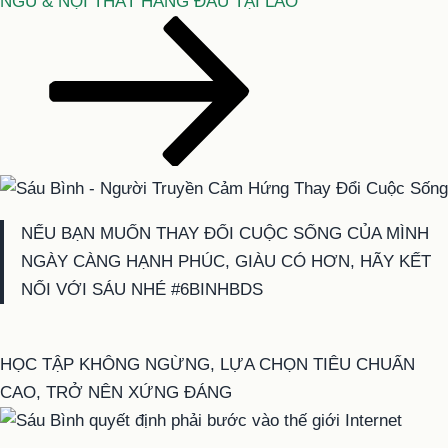
theo
NGỦ & NỘI THẤT HÀNG ĐẦU TẠI LÀO
NẾU BẠN MUỐN THAY ĐỔI CUỘC SỐNG CỦA MÌNH
NGÀY CÀNG HẠNH PHÚC, GIÀU CÓ HƠN, HÃY KẾT
NỐI VỚI SÁU NHÉ #6BINHBDS
HỌC TẬP KHÔNG NGỪNG, LỰA CHỌN TIÊU CHUẨN
CAO, TRỞ NÊN XỨNG ĐÁNG