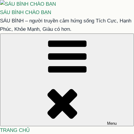
Chuyển
đến
SÁU BÌNH CHÀO BẠN
phần
SÁU BÌNH – người truyền cảm hứng sống Tích Cực, Hạnh
nội
Phúc, Khỏe Mạnh, Giàu có hơn.
dung
Menu
TRANG CHỦ