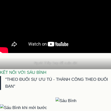
Người Thầy thay đổi cuộc đời
KẾT NỐI VỚI SÁU BÌNH
"THEO ĐUỔI SỰ ƯU TÚ - THÀNH CÔNG THEO ĐUỔI
BẠN"