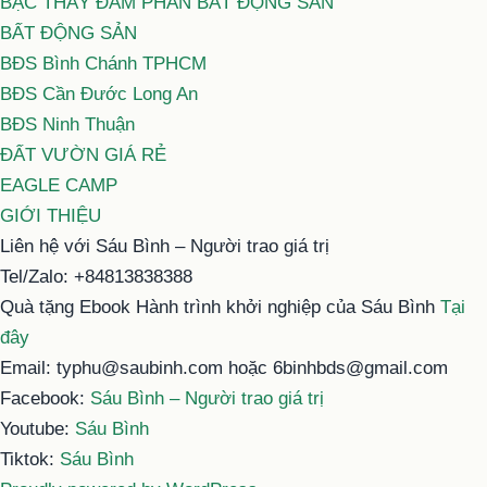
BẬC THẦY ĐÀM PHÁN BẤT ĐỘNG SẢN
BẤT ĐỘNG SẢN
BĐS Bình Chánh TPHCM
BĐS Cần Đước Long An
BĐS Ninh Thuận
ĐẤT VƯỜN GIÁ RẺ
EAGLE CAMP
GIỚI THIỆU
Liên hệ với Sáu Bình – Người trao giá trị
Tel/Zalo: +84813838388
Quà tặng Ebook Hành trình khởi nghiệp của Sáu Bình
Tại
đây
Email: typhu@saubinh.com hoặc 6binhbds@gmail.com
Facebook:
Sáu Bình – Người trao giá trị
Youtube:
Sáu Bình
Tiktok:
Sáu Bình