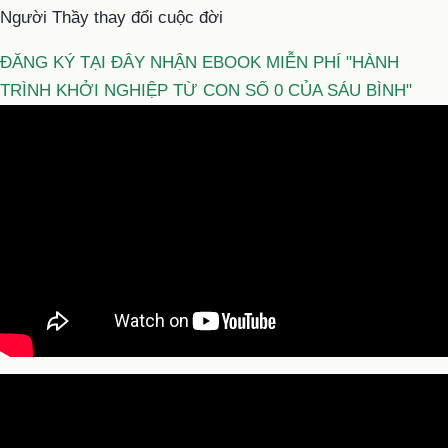
Người Thầy thay đổi cuộc đời
ĐĂNG KÝ TẠI ĐÂY NHẬN EBOOK MIỄN PHÍ "HÀNH
TRÌNH KHỞI NGHIỆP TỪ CON SỐ 0 CỦA SÁU BÌNH"