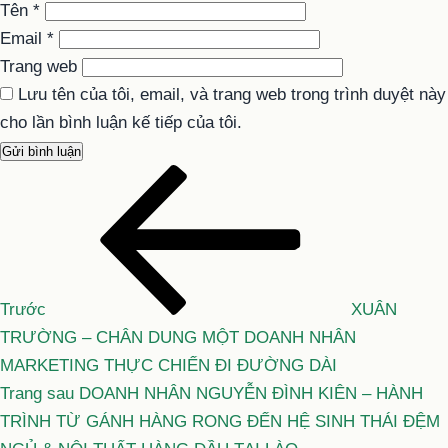
Tên
*
Email
*
Trang web
Lưu tên của tôi, email, và trang web trong trình duyệt này
cho lần bình luận kế tiếp của tôi.
Bài
Điều
cũ
hướng
hơn
bài
viết
Trước
XUÂN
TRƯỜNG – CHÂN DUNG MỘT DOANH NHÂN
MARKETING THỰC CHIẾN ĐI ĐƯỜNG DÀI
Bài
Trang sau
DOANH NHÂN NGUYỄN ĐÌNH KIÊN – HÀNH
tiếp
TRÌNH TỪ GÁNH HÀNG RONG ĐẾN HỆ SINH THÁI ĐỆM