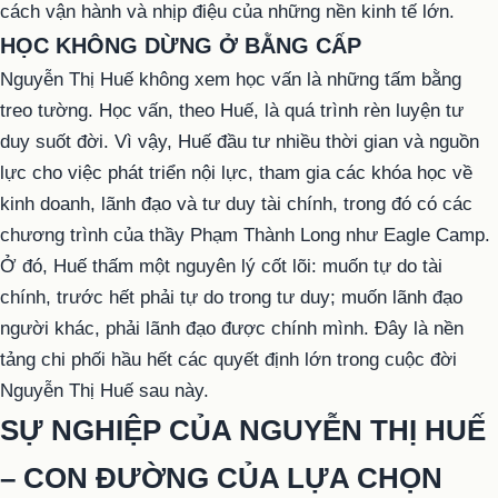
cách vận hành và nhịp điệu của những nền kinh tế lớn.
HỌC KHÔNG DỪNG Ở BẰNG CẤP
Nguyễn Thị Huế không xem học vấn là những tấm bằng
treo tường. Học vấn, theo Huế, là quá trình rèn luyện tư
duy suốt đời. Vì vậy, Huế đầu tư nhiều thời gian và nguồn
lực cho việc phát triển nội lực, tham gia các khóa học về
kinh doanh, lãnh đạo và tư duy tài chính, trong đó có các
chương trình của thầy Phạm Thành Long như Eagle Camp.
Ở đó, Huế thấm một nguyên lý cốt lõi: muốn tự do tài
chính, trước hết phải tự do trong tư duy; muốn lãnh đạo
người khác, phải lãnh đạo được chính mình. Đây là nền
tảng chi phối hầu hết các quyết định lớn trong cuộc đời
Nguyễn Thị Huế sau này.
SỰ NGHIỆP CỦA NGUYỄN THỊ HUẾ
– CON ĐƯỜNG CỦA LỰA CHỌN