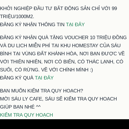
KHỞI NGHIỆP ĐẦU TƯ BẤT ĐỘNG SẢN CHỈ VỚI 99
TRIỆU/1000M2.
ĐĂNG KÝ NHẬN THÔNG TIN
TẠI ĐÂY
ĐĂNG KÝ NHẬN QUÀ TẶNG VOUCHER 10 TRIỆU ĐỒNG
VÀ DU LỊCH MIỄN PHÍ TẠI KHU HOMESTAY CỦA SÁU
BÌNH TẠI VÙNG ĐẤT KHÁNH HÒA, NƠI BẠN ĐƯỢC VỀ
VỚI THIÊN NHIÊN, NƠI CÓ BIỂN, CÓ THÁC LẠNH, CÓ
SUỐI, CÓ RỪNG. VỀ VỚI CHÍNH MÌNH :)
ĐĂNG KÝ QUÀ
TẠI ĐÂY
BẠN MUỐN KIỂM TRA QUY HOẠCH?
MỜI SÁU LY CAFE, SÁU SẼ KIỂM TRA QUY HOẠCH
GIÚP BẠN NHÉ ^^
KIỂM TRA QUY HOẠCH