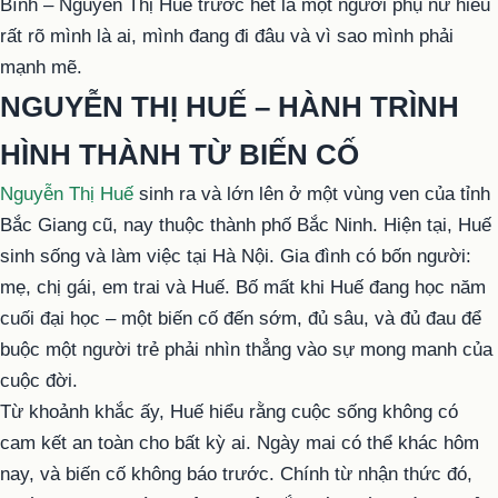
Bình – Nguyễn Thị Huế trước hết là một người phụ nữ hiểu
rất rõ mình là ai, mình đang đi đâu và vì sao mình phải
mạnh mẽ.
NGUYỄN THỊ HUẾ – HÀNH TRÌNH
HÌNH THÀNH TỪ BIẾN CỐ
Nguyễn Thị Huế
sinh ra và lớn lên ở một vùng ven của tỉnh
Bắc Giang cũ, nay thuộc thành phố Bắc Ninh. Hiện tại, Huế
sinh sống và làm việc tại Hà Nội. Gia đình có bốn người:
mẹ, chị gái, em trai và Huế. Bố mất khi Huế đang học năm
cuối đại học – một biến cố đến sớm, đủ sâu, và đủ đau để
buộc một người trẻ phải nhìn thẳng vào sự mong manh của
cuộc đời.
Từ khoảnh khắc ấy, Huế hiểu rằng cuộc sống không có
cam kết an toàn cho bất kỳ ai. Ngày mai có thể khác hôm
nay, và biến cố không báo trước. Chính từ nhận thức đó,