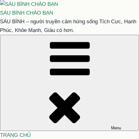
Chuyển
đến
SÁU BÌNH CHÀO BẠN
phần
SÁU BÌNH – người truyền cảm hứng sống Tích Cực, Hạnh
nội
Phúc, Khỏe Mạnh, Giàu có hơn.
dung
Menu
TRANG CHỦ