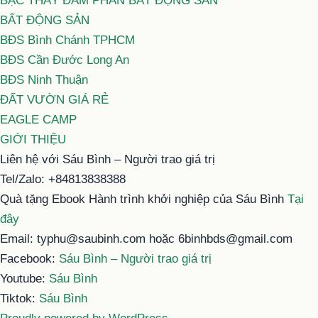
BẬC THẦY ĐÀM PHÁN BẤT ĐỘNG SẢN
BẤT ĐỘNG SẢN
BĐS Bình Chánh TPHCM
BĐS Cần Đước Long An
BĐS Ninh Thuận
ĐẤT VƯỜN GIÁ RẺ
EAGLE CAMP
GIỚI THIỆU
Liên hệ với Sáu Bình – Người trao giá trị
Tel/Zalo: +84813838388
Quà tặng Ebook Hành trình khởi nghiệp của Sáu Bình
Tại
đây
Email: typhu@saubinh.com hoặc 6binhbds@gmail.com
Facebook:
Sáu Bình – Người trao giá trị
Youtube:
Sáu Bình
Tiktok:
Sáu Bình