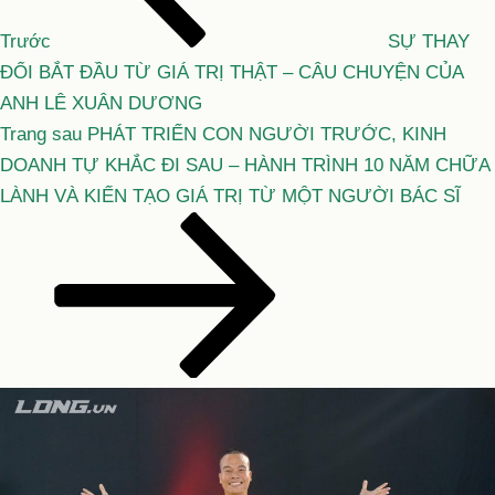
viết
Trước
SỰ THAY
ĐỔI BẮT ĐẦU TỪ GIÁ TRỊ THẬT – CÂU CHUYỆN CỦA
ANH LÊ XUÂN DƯƠNG
Bài
Trang sau
PHÁT TRIỂN CON NGƯỜI TRƯỚC, KINH
tiếp
DOANH TỰ KHẮC ĐI SAU – HÀNH TRÌNH 10 NĂM CHỮA
theo
LÀNH VÀ KIẾN TẠO GIÁ TRỊ TỪ MỘT NGƯỜI BÁC SĨ