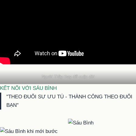
Người Thầy thay đổi cuộc đời
KẾT NỐI VỚI SÁU BÌNH
"THEO ĐUỔI SỰ ƯU TÚ - THÀNH CÔNG THEO ĐUỔI
BẠN"