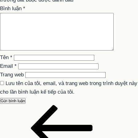
Bình luận
*
Tên
*
Email
*
Trang web
Lưu tên của tôi, email, và trang web trong trình duyệt này
cho lần bình luận kế tiếp của tôi.
Bài
Điều
cũ
hướng
hơn
bài