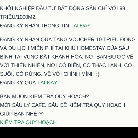
KHỞI NGHIỆP ĐẦU TƯ BẤT ĐỘNG SẢN CHỈ VỚI 99
TRIỆU/1000M2.
ĐĂNG KÝ NHẬN THÔNG TIN
TẠI ĐÂY
ĐĂNG KÝ NHẬN QUÀ TẶNG VOUCHER 10 TRIỆU ĐỒNG
VÀ DU LỊCH MIỄN PHÍ TẠI KHU HOMESTAY CỦA SÁU
BÌNH TẠI VÙNG ĐẤT KHÁNH HÒA, NƠI BẠN ĐƯỢC VỀ
VỚI THIÊN NHIÊN, NƠI CÓ BIỂN, CÓ THÁC LẠNH, CÓ
SUỐI, CÓ RỪNG. VỀ VỚI CHÍNH MÌNH :)
ĐĂNG KÝ QUÀ
TẠI ĐÂY
BẠN MUỐN KIỂM TRA QUY HOẠCH?
MỜI SÁU LY CAFE, SÁU SẼ KIỂM TRA QUY HOẠCH
GIÚP BẠN NHÉ ^^
KIỂM TRA QUY HOẠCH