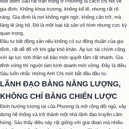
Một điểm Sáu rất trân trọng ở Phương là cách chị nói về
gia đình. Không khoa trương, không kể lể, nhưng rất rõ
ràng. Gia đình là nơi không nghi ngờ, không cản trở, mà
lặng lẽ ủng hộ. Đó là một loại tài sản vô hình nhưng cực kỳ
quan trọng.
Đầu tư bất động sản nếu không có sự đồng thuận của gia
đình, rất dễ đổ vỡ khi gặp khó khăn. Áp lực tài chính cộng
với áp lực tinh thần sẽ bào mòn quyết tâm rất nhanh. Gia
đình vững thì người làm kinh doanh mới vững. Đây là điều
Sáu luôn nhắc những Anh Chị mới bắt đầu đầu tư.
LÃNH ĐẠO BẰNG NĂNG LƯỢNG,
KHÔNG CHỈ BẰNG CHIẾN LƯỢC
Định hướng tương lai của Phương là mở rộng đội ngũ, xây
dựng hệ thống và trở thành một nhà lãnh đạo truyền cảm
hứng. Sáu thấy điều này rất giống với giai đoạn mà nhiều