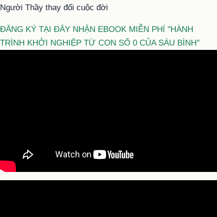
Người Thầy thay đổi cuộc đời
ĐĂNG KÝ TẠI ĐÂY NHẬN EBOOK MIỄN PHÍ "HÀNH
TRÌNH KHỞI NGHIỆP TỪ CON SỐ 0 CỦA SÁU BÌNH"