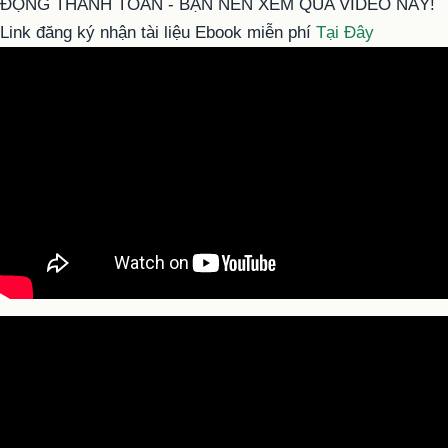
ĐỘNG THANH TOÁN - BẠN NÊN XEM QUA VIDEO NÀY!
Link đăng ký nhận tài liệu Ebook miễn phí
Tại Đây