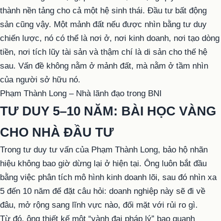
thành nền tảng cho cả một hệ sinh thái. Đầu tư bất động
sản cũng vậy. Một mảnh đất nếu được nhìn bằng tư duy
chiến lược, nó có thể là nơi ở, nơi kinh doanh, nơi tạo dòng
tiền, nơi tích lũy tài sản và thậm chí là di sản cho thế hệ
sau. Vấn đề không nằm ở mảnh đất, mà nằm ở tầm nhìn
của người sở hữu nó.
Phạm Thành Long – Nhà lãnh đạo trong BNI
TƯ DUY 5–10 NĂM: BÀI HỌC VÀNG
CHO NHÀ ĐẦU TƯ
Trong tư duy tư vấn của Phạm Thành Long, bảo hộ nhãn
hiệu không bao giờ dừng lại ở hiện tại. Ông luôn bắt đầu
bằng việc phân tích mô hình kinh doanh lõi, sau đó nhìn xa
5 đến 10 năm để đặt câu hỏi: doanh nghiệp này sẽ đi về
đâu, mở rộng sang lĩnh vực nào, đối mặt với rủi ro gì.
Từ đó, ông thiết kế một “vành đai pháp lý” bao quanh