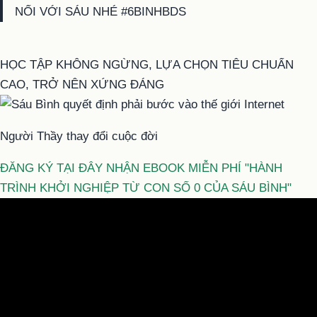
NỐI VỚI SÁU NHÉ #6BINHBDS
HỌC TẬP KHÔNG NGỪNG, LỰA CHỌN TIÊU CHUẨN
CAO, TRỞ NÊN XỨNG ĐÁNG
Người Thầy thay đổi cuộc đời
ĐĂNG KÝ TẠI ĐÂY NHẬN EBOOK MIỄN PHÍ "HÀNH
TRÌNH KHỞI NGHIỆP TỪ CON SỐ 0 CỦA SÁU BÌNH"