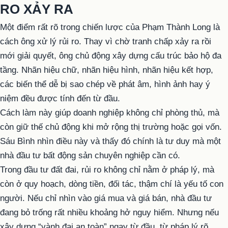
RO XẢY RA
Một điểm rất rõ trong chiến lược của Phạm Thành Long là
cách ông xử lý rủi ro. Thay vì chờ tranh chấp xảy ra rồi
mới giải quyết, ông chủ động xây dựng cấu trúc bảo hộ đa
tầng. Nhãn hiệu chữ, nhãn hiệu hình, nhãn hiệu kết hợp,
các biến thể dễ bị sao chép về phát âm, hình ảnh hay ý
niệm đều được tính đến từ đầu.
Cách làm này giúp doanh nghiệp không chỉ phòng thủ, mà
còn giữ thế chủ động khi mở rộng thị trường hoặc gọi vốn.
Sáu Bình nhìn điều này và thấy đó chính là tư duy mà một
nhà đầu tư bất động sản chuyên nghiệp cần có.
Trong đầu tư đất đai, rủi ro không chỉ nằm ở pháp lý, mà
còn ở quy hoạch, dòng tiền, đối tác, thậm chí là yếu tố con
người. Nếu chỉ nhìn vào giá mua và giá bán, nhà đầu tư
đang bỏ trống rất nhiều khoảng hở nguy hiểm. Nhưng nếu
xây dựng “vành đai an toàn” ngay từ đầu, từ pháp lý rõ