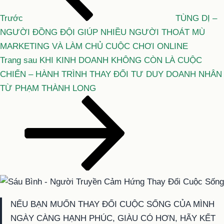
viết
Trước
TÙNG DỊ –
NGƯỜI ĐỒNG ĐỘI GIÚP NHIỀU NGƯỜI THOÁT MÙ
MARKETING VÀ LÀM CHỦ CUỘC CHƠI ONLINE
Bài
Trang sau
KHI KINH DOANH KHÔNG CÒN LÀ CUỘC
tiếp
CHIẾN – HÀNH TRÌNH THAY ĐỔI TƯ DUY DOANH NHÂN
theo
TỪ PHẠM THÀNH LONG
NẾU BẠN MUỐN THAY ĐỔI CUỘC SỐNG CỦA MÌNH
NGÀY CÀNG HẠNH PHÚC, GIÀU CÓ HƠN, HÃY KẾT