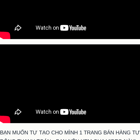
BẠN MUỐN TỰ TẠO CHO MÌNH 1 TRANG BÁN HÀNG TỰ