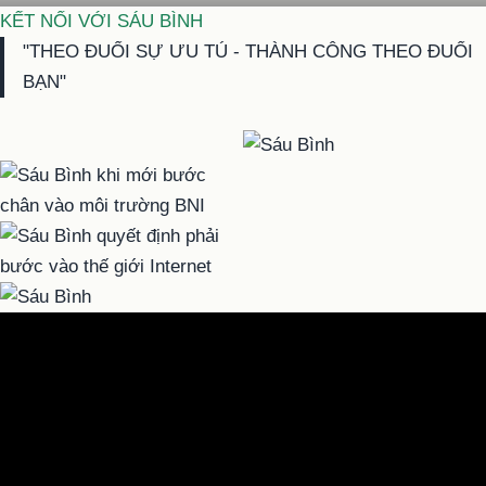
KẾT NỐI VỚI SÁU BÌNH
"THEO ĐUỔI SỰ ƯU TÚ - THÀNH CÔNG THEO ĐUỔI
BẠN"