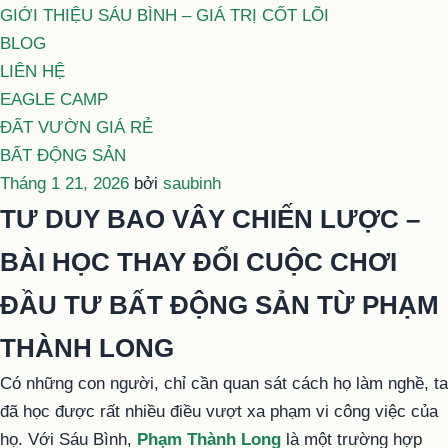
GIỚI THIỆU SÁU BÌNH – GIÁ TRỊ CỐT LÕI
BLOG
LIÊN HỆ
EAGLE CAMP
ĐẤT VƯỜN GIÁ RẺ
BẤT ĐỘNG SẢN
Đăng
Tháng 1 21, 2026
bởi
saubinh
trong
TƯ DUY BAO VÂY CHIẾN LƯỢC –
BÀI HỌC THAY ĐỔI CUỘC CHƠI
ĐẦU TƯ BẤT ĐỘNG SẢN TỪ PHẠM
THÀNH LONG
Có những con người, chỉ cần quan sát cách họ làm nghề, ta
đã học được rất nhiều điều vượt xa phạm vi công việc của
họ. Với Sáu Bình,
Phạm Thành Long
là một trường hợp