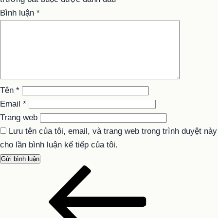
Bình luận
*
Tên
*
Email
*
Trang web
Lưu tên của tôi, email, và trang web trong trình duyệt này
cho lần bình luận kế tiếp của tôi.
Bài
Điều
cũ
hướng
hơn
bài