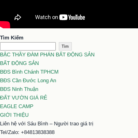
Tìm Kiếm
Tìm
BẬC THẦY ĐÀM PHÁN BẤT ĐỘNG SẢN
BẤT ĐỘNG SẢN
BĐS Bình Chánh TPHCM
BĐS Cần Đước Long An
BĐS Ninh Thuận
ĐẤT VƯỜN GIÁ RẺ
EAGLE CAMP
GIỚI THIỆU
Liên hệ với Sáu Bình – Người trao giá trị
Tel/Zalo: +84813838388