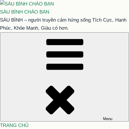
Chuyển
đến
SÁU BÌNH CHÀO BẠN
phần
SÁU BÌNH – người truyền cảm hứng sống Tích Cực, Hạnh
nội
Phúc, Khỏe Mạnh, Giàu có hơn.
dung
Menu
TRANG CHỦ