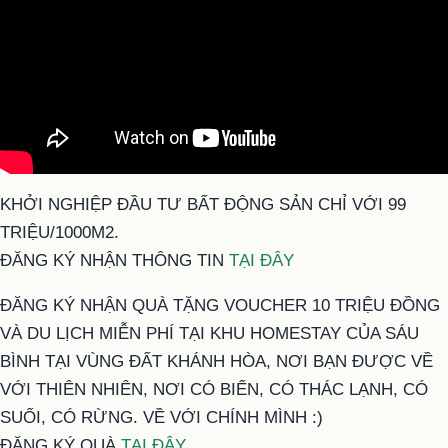
KHỞI NGHIỆP ĐẦU TƯ BẤT ĐỘNG SẢN CHỈ VỚI 99
TRIỆU/1000M2.
ĐĂNG KÝ NHẬN THÔNG TIN
TẠI ĐÂY
ĐĂNG KÝ NHẬN QUÀ TẶNG VOUCHER 10 TRIỆU ĐỒNG
VÀ DU LỊCH MIỄN PHÍ TẠI KHU HOMESTAY CỦA SÁU
BÌNH TẠI VÙNG ĐẤT KHÁNH HÒA, NƠI BẠN ĐƯỢC VỀ
VỚI THIÊN NHIÊN, NƠI CÓ BIỂN, CÓ THÁC LẠNH, CÓ
SUỐI, CÓ RỪNG. VỀ VỚI CHÍNH MÌNH :)
ĐĂNG KÝ QUÀ
TẠI ĐÂY