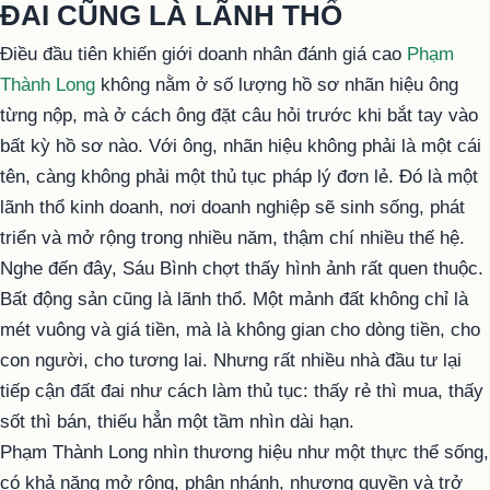
ĐAI CŨNG LÀ LÃNH THỔ
Điều đầu tiên khiến giới doanh nhân đánh giá cao
Phạm
Thành Long
không nằm ở số lượng hồ sơ nhãn hiệu ông
từng nộp, mà ở cách ông đặt câu hỏi trước khi bắt tay vào
bất kỳ hồ sơ nào. Với ông, nhãn hiệu không phải là một cái
tên, càng không phải một thủ tục pháp lý đơn lẻ. Đó là một
lãnh thổ kinh doanh, nơi doanh nghiệp sẽ sinh sống, phát
triển và mở rộng trong nhiều năm, thậm chí nhiều thế hệ.
Nghe đến đây, Sáu Bình chợt thấy hình ảnh rất quen thuộc.
Bất động sản cũng là lãnh thổ. Một mảnh đất không chỉ là
mét vuông và giá tiền, mà là không gian cho dòng tiền, cho
con người, cho tương lai. Nhưng rất nhiều nhà đầu tư lại
tiếp cận đất đai như cách làm thủ tục: thấy rẻ thì mua, thấy
sốt thì bán, thiếu hẳn một tầm nhìn dài hạn.
Phạm Thành Long nhìn thương hiệu như một thực thể sống,
có khả năng mở rộng, phân nhánh, nhượng quyền và trở