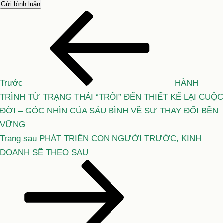
Bài
Điều
cũ
hướng
hơn
bài
viết
Trước
HÀNH
TRÌNH TỪ TRẠNG THÁI “TRÔI” ĐẾN THIẾT KẾ LẠI CUỘC
ĐỜI – GÓC NHÌN CỦA SÁU BÌNH VỀ SỰ THAY ĐỔI BỀN
VỮNG
Bài
Trang sau
PHÁT TRIỂN CON NGƯỜI TRƯỚC, KINH
tiếp
DOANH SẼ THEO SAU
theo