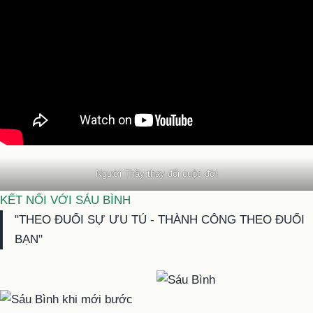
Người Thầy thay đổi cuộc đời
KẾT NỐI VỚI SÁU BÌNH
"THEO ĐUỔI SỰ ƯU TÚ - THÀNH CÔNG THEO ĐUỔI
BẠN"