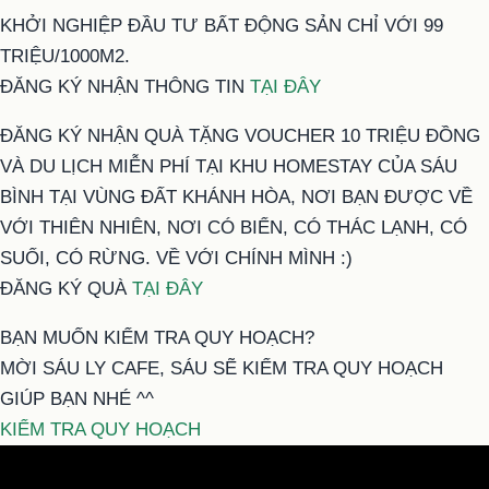
KHỞI NGHIỆP ĐẦU TƯ BẤT ĐỘNG SẢN CHỈ VỚI 99
TRIỆU/1000M2.
ĐĂNG KÝ NHẬN THÔNG TIN
TẠI ĐÂY
ĐĂNG KÝ NHẬN QUÀ TẶNG VOUCHER 10 TRIỆU ĐỒNG
VÀ DU LỊCH MIỄN PHÍ TẠI KHU HOMESTAY CỦA SÁU
BÌNH TẠI VÙNG ĐẤT KHÁNH HÒA, NƠI BẠN ĐƯỢC VỀ
VỚI THIÊN NHIÊN, NƠI CÓ BIỂN, CÓ THÁC LẠNH, CÓ
SUỐI, CÓ RỪNG. VỀ VỚI CHÍNH MÌNH :)
ĐĂNG KÝ QUÀ
TẠI ĐÂY
BẠN MUỐN KIỂM TRA QUY HOẠCH?
MỜI SÁU LY CAFE, SÁU SẼ KIỂM TRA QUY HOẠCH
GIÚP BẠN NHÉ ^^
KIỂM TRA QUY HOẠCH