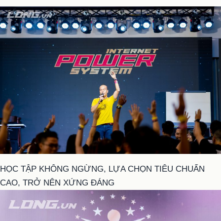
HỌC TẬP KHÔNG NGỪNG, LỰA CHỌN TIÊU CHUẨN
CAO, TRỞ NÊN XỨNG ĐÁNG