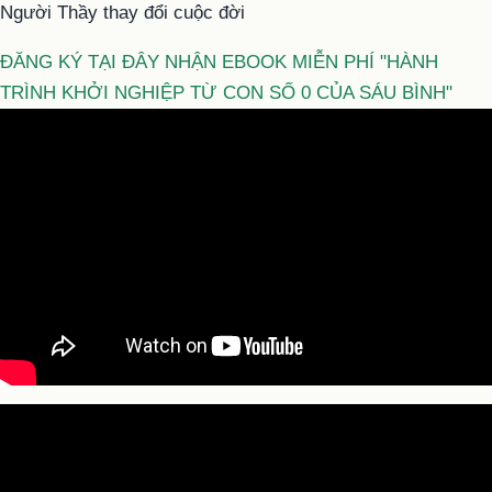
Người Thầy thay đổi cuộc đời
ĐĂNG KÝ TẠI ĐÂY NHẬN EBOOK MIỄN PHÍ "HÀNH
TRÌNH KHỞI NGHIỆP TỪ CON SỐ 0 CỦA SÁU BÌNH"