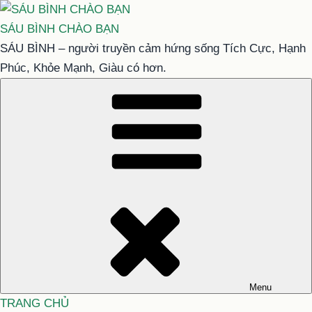
Chuyển
đến
SÁU BÌNH CHÀO BẠN
phần
SÁU BÌNH – người truyền cảm hứng sống Tích Cực, Hạnh
nội
Phúc, Khỏe Mạnh, Giàu có hơn.
dung
Menu
TRANG CHỦ