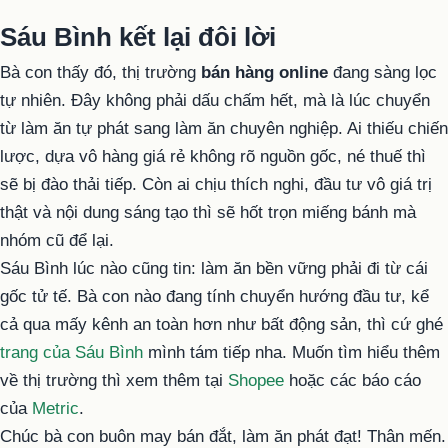
Sáu Bình kết lại đôi lời
Bà con thấy đó, thị trường
bán hàng online
đang sàng lọc
tự nhiên. Đây không phải dấu chấm hết, mà là lúc chuyển
từ làm ăn tự phát sang làm ăn chuyên nghiệp. Ai thiếu chiến
lược, dựa vô hàng giá rẻ không rõ nguồn gốc, né thuế thì
sẽ bị đào thải tiếp. Còn ai chịu thích nghi, đầu tư vô giá trị
thật và nội dung sáng tạo thì sẽ hốt trọn miếng bánh mà
nhóm cũ để lại.
Sáu Bình lúc nào cũng tin: làm ăn bền vững phải đi từ cái
gốc tử tế. Bà con nào đang tính chuyển hướng đầu tư, kể
cả qua mấy kênh an toàn hơn như bất động sản, thì cứ ghé
trang của Sáu Bình
mình tám tiếp nha. Muốn tìm hiểu thêm
về thị trường thì xem thêm tại
Shopee
hoặc các báo cáo
của
Metric
.
Chúc bà con buôn may bán đắt, làm ăn phát đạt! Thân mến.