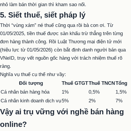
nhỏ làm bán thời gian thì kham sao nổi.
5. Siết thuế, siết pháp lý
Thời “vùng xám” né thuế cũng qua rồi bà con ơi. Từ
01/05/2025, tiền thuế được sàn khấu trừ thẳng trên từng
đơn hàng thành công. Rồi Luật Thương mại điện tử mới
(hiệu lực từ 01/05/2026) còn bắt định danh người bán qua
VNeID, truy vết nguồn gốc hàng với trách nhiệm thuế rõ
ràng.
Nghĩa vụ thuế cụ thể như vầy:
Đối tượng
Thuế GTGT
Thuế TNCN
Tổng
Cá nhân bán hàng hóa
1%
0,5%
1,5%
Cá nhân kinh doanh dịch vụ
5%
2%
7%
Vậy ai trụ vững với nghề bán hàng
online?