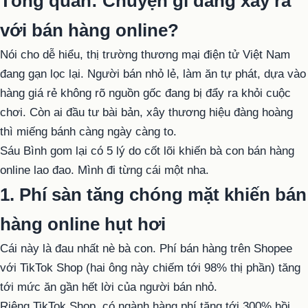
Tổng quan: Chuyện gì đang xảy ra
với bán hàng online?
Nói cho dễ hiểu, thị trường thương mại điện tử Việt Nam
đang gạn lọc lại. Người bán nhỏ lẻ, làm ăn tự phát, dựa vào
hàng giá rẻ không rõ nguồn gốc đang bị đẩy ra khỏi cuộc
chơi. Còn ai đầu tư bài bản, xây thương hiệu đàng hoàng
thì miếng bánh càng ngày càng to.
Sáu Bình gom lại có 5 lý do cốt lõi khiến bà con bán hàng
online lao đao. Mình đi từng cái một nha.
1. Phí sàn tăng chóng mặt khiến bán
hàng online hụt hơi
Cái này là đau nhất nè bà con. Phí bán hàng trên Shopee
với TikTok Shop (hai ông này chiếm tới 98% thị phần) tăng
tới mức ăn gần hết lời của người bán nhỏ.
Riêng TikTok Shop, có ngành hàng phí tăng tới 300% hồi