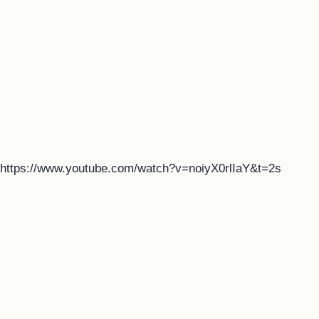
https://www.youtube.com/watch?v=noiyX0rlIaY&t=2s