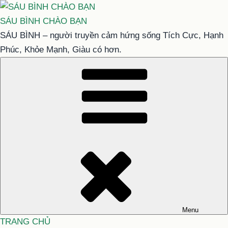
Chuyển
đến
SÁU BÌNH CHÀO BẠN
phần
SÁU BÌNH – người truyền cảm hứng sống Tích Cực, Hạnh
nội
Phúc, Khỏe Mạnh, Giàu có hơn.
dung
Menu
TRANG CHỦ