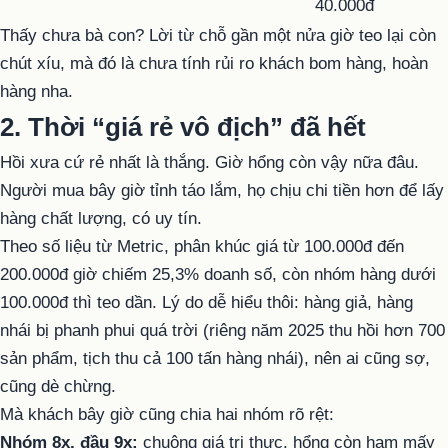
40.000đ
Thấy chưa bà con? Lời từ chỗ gần một nửa giờ teo lại còn
chút xíu, mà đó là chưa tính rủi ro khách bom hàng, hoàn
hàng nha.
2. Thời “giá rẻ vô địch” đã hết
Hồi xưa cứ rẻ nhất là thắng. Giờ hổng còn vậy nữa đâu.
Người mua bây giờ tỉnh táo lắm, họ chịu chi tiền hơn để lấy
hàng chất lượng, có uy tín.
Theo số liệu từ Metric, phân khúc giá từ 100.000đ đến
200.000đ giờ chiếm 25,3% doanh số, còn nhóm hàng dưới
100.000đ thì teo dần. Lý do dễ hiểu thôi: hàng giả, hàng
nhái bị phanh phui quá trời (riêng năm 2025 thu hồi hơn 700
sản phẩm, tịch thu cả 100 tấn hàng nhái), nên ai cũng sợ,
cũng dè chừng.
Mà khách bây giờ cũng chia hai nhóm rõ rệt:
Nhóm 8x, đầu 9x:
chuộng giá trị thực, hổng còn ham mấy