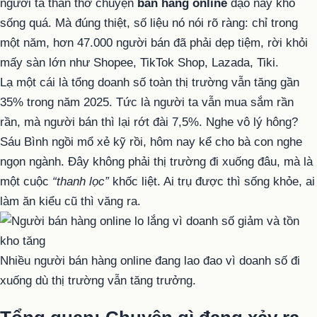
người ta than thở chuyện
bán hàng online
dạo này khó
sống quá. Mà đúng thiệt, số liệu nó nói rõ ràng: chỉ trong
một năm, hơn 47.000 người bán đã phải dẹp tiệm, rời khỏi
mấy sàn lớn như Shopee, TikTok Shop, Lazada, Tiki.
Lạ một cái là tổng doanh số toàn thị trường vẫn tăng gần
35% trong năm 2025. Tức là người ta vẫn mua sắm rần
rần, mà người bán thì lại rớt đài 7,5%. Nghe vô lý hông?
Sáu Bình ngồi mổ xẻ kỹ rồi, hôm nay kể cho bà con nghe
ngọn ngành. Đây không phải thị trường đi xuống đâu, mà là
một cuộc
“thanh lọc”
khốc liệt. Ai trụ được thì sống khỏe, ai
làm ăn kiểu cũ thì văng ra.
Nhiều người bán hàng online đang lao đao vì doanh số đi
xuống dù thị trường vẫn tăng trưởng.