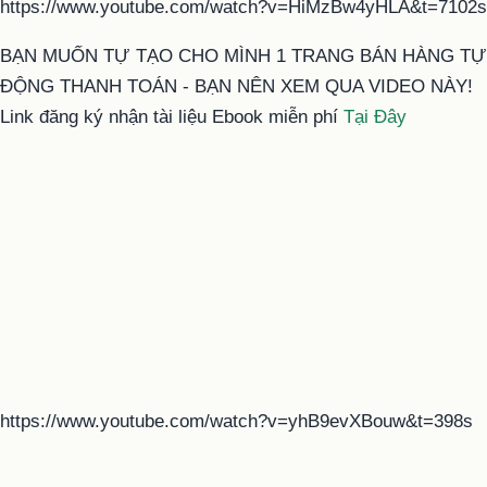
https://www.youtube.com/watch?v=HiMzBw4yHLA&t=7102s
BẠN MUỐN TỰ TẠO CHO MÌNH 1 TRANG BÁN HÀNG TỰ
ĐỘNG THANH TOÁN - BẠN NÊN XEM QUA VIDEO NÀY!
Link đăng ký nhận tài liệu Ebook miễn phí
Tại Đây
https://www.youtube.com/watch?v=yhB9evXBouw&t=398s