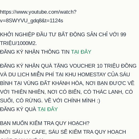
https://www.youtube.com/watch?
v=8SWYVU_gdq8&t=1124s
KHỞI NGHIỆP ĐẦU TƯ BẤT ĐỘNG SẢN CHỈ VỚI 99
TRIỆU/1000M2.
ĐĂNG KÝ NHẬN THÔNG TIN
TẠI ĐÂY
ĐĂNG KÝ NHẬN QUÀ TẶNG VOUCHER 10 TRIỆU ĐỒNG
VÀ DU LỊCH MIỄN PHÍ TẠI KHU HOMESTAY CỦA SÁU
BÌNH TẠI VÙNG ĐẤT KHÁNH HÒA, NƠI BẠN ĐƯỢC VỀ
VỚI THIÊN NHIÊN, NƠI CÓ BIỂN, CÓ THÁC LẠNH, CÓ
SUỐI, CÓ RỪNG. VỀ VỚI CHÍNH MÌNH :)
ĐĂNG KÝ QUÀ
TẠI ĐÂY
BẠN MUỐN KIỂM TRA QUY HOẠCH?
MỜI SÁU LY CAFE, SÁU SẼ KIỂM TRA QUY HOẠCH