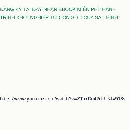
ĐĂNG KÝ TẠI ĐÂY NHẬN EBOOK MIỄN PHÍ "HÀNH
TRÌNH KHỞI NGHIỆP TỪ CON SỐ 0 CỦA SÁU BÌNH"
https://www.youtube.com/watch?v=ZTuxDn42dbU&t=518s