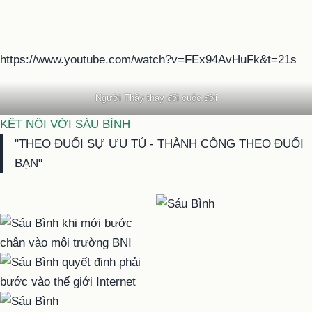
https://www.youtube.com/watch?v=FEx94AvHuFk&t=21s
Người Thầy thay đổi cuộc đời
KẾT NỐI VỚI SÁU BÌNH
"THEO ĐUỔI SỰ ƯU TÚ - THÀNH CÔNG THEO ĐUỔI
BẠN"