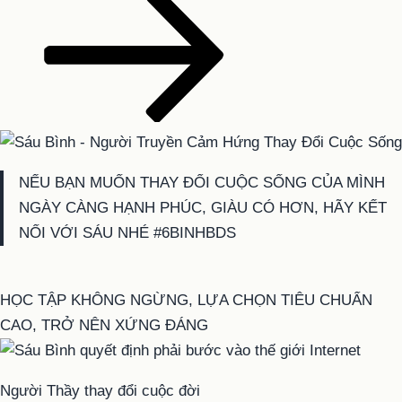
NẾU BẠN MUỐN THAY ĐỔI CUỘC SỐNG CỦA MÌNH
NGÀY CÀNG HẠNH PHÚC, GIÀU CÓ HƠN, HÃY KẾT
NỐI VỚI SÁU NHÉ #6BINHBDS
HỌC TẬP KHÔNG NGỪNG, LỰA CHỌN TIÊU CHUẨN
CAO, TRỞ NÊN XỨNG ĐÁNG
Người Thầy thay đổi cuộc đời