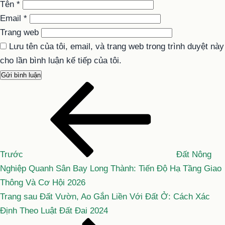
Tên
*
Email
*
Trang web
Lưu tên của tôi, email, và trang web trong trình duyệt này
cho lần bình luận kế tiếp của tôi.
Bài
Điều
cũ
hướng
hơn
bài
viết
Trước
Đất Nông
Nghiệp Quanh Sân Bay Long Thành: Tiến Độ Hạ Tầng Giao
Thông Và Cơ Hội 2026
Bài
Trang sau
Đất Vườn, Ao Gắn Liền Với Đất Ở: Cách Xác
tiếp
Định Theo Luật Đất Đai 2024
theo