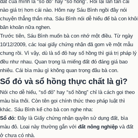
đất của mình là “sổ đỏ” hay “sổ hồng”. Rồi lại lăn tăn cái
nào giá trị hơn cái nào. Hôm nay Sáu Bình ngồi đây nói
chuyện thẳng thắn nha. Sáu Bình nói dễ hiểu để bà con khỏi
băn khoăn nữa nghen.
Trước tiên, Sáu Bình muốn bà con nhớ một điều. Từ ngày
10/12/2009, các loại giấy chứng nhận đã gom về một mẫu
chung rồi. Vì vậy, dù là sổ đỏ hay sổ hồng thì giá trị pháp lý
đều như nhau. Quan trọng là miếng đất đó đáng giá bao
nhiêu. Cái bìa màu gì không quan trọng đâu bà con.
Sổ đỏ và sổ hồng thực chất là gì?
Nói cho dễ hiểu, “sổ đỏ” hay “sổ hồng” chỉ là cách gọi theo
màu bìa thôi. Còn tên gọi chính thức theo pháp luật thì
khác. Sáu Bình kể cho bà con nghe nha:
Sổ đỏ:
Đây là Giấy chứng nhận quyền sử dụng đất, bìa
màu đỏ. Loại này thường gắn với
đất nông nghiệp
và đất
ở chưa có nhà.