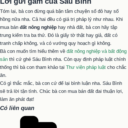
Lời gửi gắm của Sáu Bình
Tóm lại, bà con đừng quá bận tâm chuyện sổ đỏ hay sổ
hồng nữa nha. Cả hai đều có giá trị pháp lý như nhau. Khi
mua bán
đất nông nghiệp
hay nhà đất, bà con hãy tập
trung kiểm tra ba thứ. Đó là giấy tờ thật hay giả, đất có
tranh chấp không, và có vướng quy hoạch gì không.
Bà con muốn tìm hiểu thêm về
đất nông nghiệp và bất động
sản
thì cứ ghé Sáu Bình nha. Còn quy định pháp luật chính
thống thì bà con tham khảo tại
Thư viện pháp luật
cho chắc
ăn.
Có gì thắc mắc, bà con cứ để lại bình luận nha. Sáu Bình
sẽ trả lời tận tình. Chúc bà con mua bán đất đai thuận lợi,
làm ăn phát đạt!
Có liên quan
Danh
mục