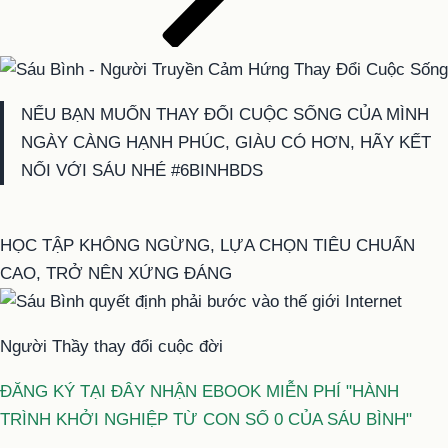
NẾU BẠN MUỐN THAY ĐỔI CUỘC SỐNG CỦA MÌNH
NGÀY CÀNG HẠNH PHÚC, GIÀU CÓ HƠN, HÃY KẾT
NỐI VỚI SÁU NHÉ #6BINHBDS
HỌC TẬP KHÔNG NGỪNG, LỰA CHỌN TIÊU CHUẨN
CAO, TRỞ NÊN XỨNG ĐÁNG
Người Thầy thay đổi cuộc đời
ĐĂNG KÝ TẠI ĐÂY NHẬN EBOOK MIỄN PHÍ "HÀNH
TRÌNH KHỞI NGHIỆP TỪ CON SỐ 0 CỦA SÁU BÌNH"