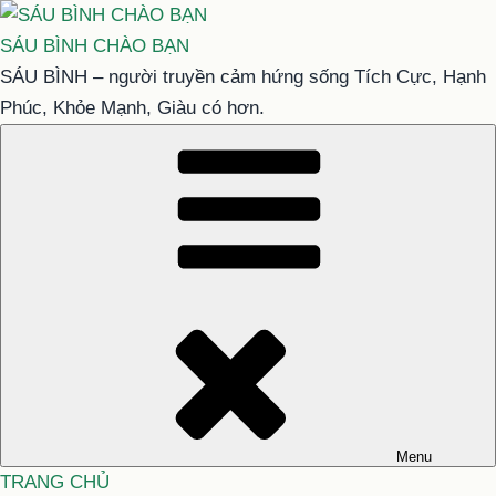
Chuyển
đến
SÁU BÌNH CHÀO BẠN
phần
SÁU BÌNH – người truyền cảm hứng sống Tích Cực, Hạnh
nội
Phúc, Khỏe Mạnh, Giàu có hơn.
dung
Menu
TRANG CHỦ