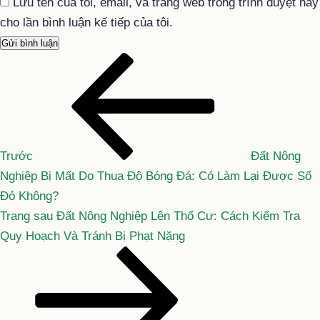
Lưu tên của tôi, email, và trang web trong trình duyệt này
cho lần bình luận kế tiếp của tôi.
Bài
Điều
cũ
hướng
hơn
bài
viết
Trước
Đất Nông
Nghiệp Bị Mất Do Thua Độ Bóng Đá: Có Làm Lại Được Sổ
Đỏ Không?
Bài
Trang sau
Đất Nông Nghiệp Lên Thổ Cư: Cách Kiểm Tra
tiếp
Quy Hoạch Và Tránh Bị Phạt Nặng
theo