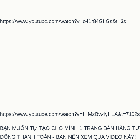
https://www.youtube.com/watch?v=o41r84GfiGs&t=3s
https://www.youtube.com/watch?v=HiMzBw4yHLA&t=7102s
BẠN MUỐN TỰ TẠO CHO MÌNH 1 TRANG BÁN HÀNG TỰ
ĐỘNG THANH TOÁN - BẠN NÊN XEM QUA VIDEO NÀY!