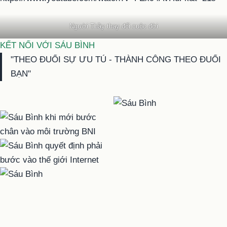
Người Thầy thay đổi cuộc đời
KẾT NỐI VỚI SÁU BÌNH
"THEO ĐUỔI SỰ ƯU TÚ - THÀNH CÔNG THEO ĐUỔI
BẠN"