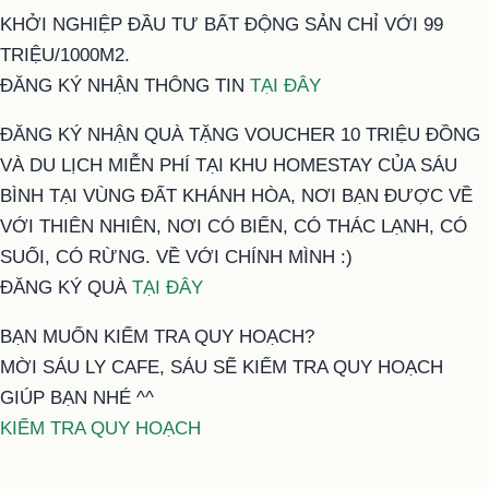
KHỞI NGHIỆP ĐẦU TƯ BẤT ĐỘNG SẢN CHỈ VỚI 99
TRIỆU/1000M2.
ĐĂNG KÝ NHẬN THÔNG TIN
TẠI ĐÂY
ĐĂNG KÝ NHẬN QUÀ TẶNG VOUCHER 10 TRIỆU ĐỒNG
VÀ DU LỊCH MIỄN PHÍ TẠI KHU HOMESTAY CỦA SÁU
BÌNH TẠI VÙNG ĐẤT KHÁNH HÒA, NƠI BẠN ĐƯỢC VỀ
VỚI THIÊN NHIÊN, NƠI CÓ BIỂN, CÓ THÁC LẠNH, CÓ
SUỐI, CÓ RỪNG. VỀ VỚI CHÍNH MÌNH :)
ĐĂNG KÝ QUÀ
TẠI ĐÂY
BẠN MUỐN KIỂM TRA QUY HOẠCH?
MỜI SÁU LY CAFE, SÁU SẼ KIỂM TRA QUY HOẠCH
GIÚP BẠN NHÉ ^^
KIỂM TRA QUY HOẠCH