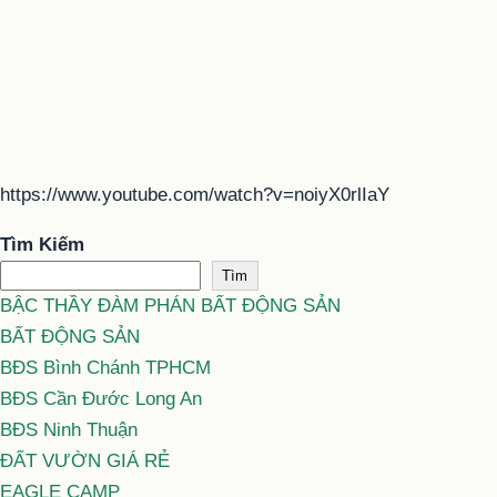
https://www.youtube.com/watch?v=noiyX0rlIaY
Tìm Kiếm
Tìm
BẬC THẦY ĐÀM PHÁN BẤT ĐỘNG SẢN
BẤT ĐỘNG SẢN
BĐS Bình Chánh TPHCM
BĐS Cần Đước Long An
BĐS Ninh Thuận
ĐẤT VƯỜN GIÁ RẺ
EAGLE CAMP