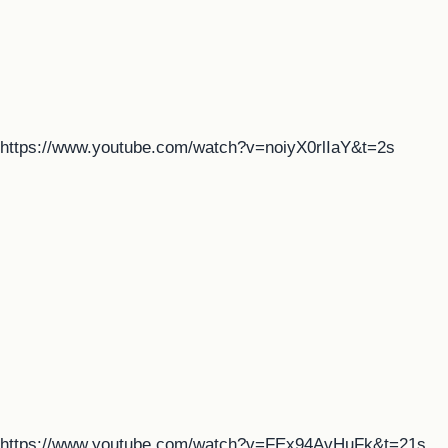
https://www.youtube.com/watch?v=noiyX0rlIaY&t=2s
https://www.youtube.com/watch?v=FEx94AvHuFk&t=21s