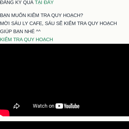
ĐĂNG KÝ QUÀ
TẠI ĐÂY
BẠN MUỐN KIỂM TRA QUY HOẠCH?
MỜI SÁU LY CAFE, SÁU SẼ KIỂM TRA QUY HOẠCH
GIÚP BẠN NHÉ ^^
KIỂM TRA QUY HOẠCH