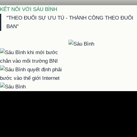
KẾT NỐI VỚI SÁU BÌNH
"THEO ĐUỔI SỰ ƯU TÚ - THÀNH CÔNG THEO ĐUỔI
BẠN"