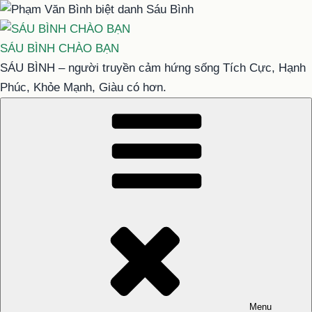
Chuyển
đến
phần
SÁU BÌNH CHÀO BẠN
nội
SÁU BÌNH – người truyền cảm hứng sống Tích Cực, Hạnh
dung
Phúc, Khỏe Mạnh, Giàu có hơn.
Menu