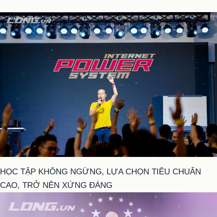
HỌC TẬP KHÔNG NGỪNG, LỰA CHỌN TIÊU CHUẨN
CAO, TRỞ NÊN XỨNG ĐÁNG