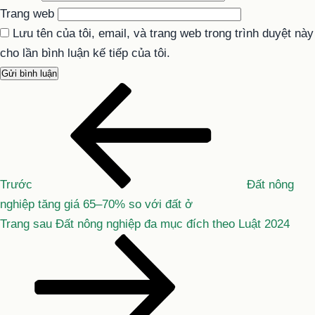
Trang web
Lưu tên của tôi, email, và trang web trong trình duyệt này
cho lần bình luận kế tiếp của tôi.
Bài
Điều
cũ
hướng
hơn
bài
viết
Trước
Đất nông
nghiệp tăng giá 65–70% so với đất ở
Bài
Trang sau
Đất nông nghiệp đa mục đích theo Luật 2024
tiếp
theo