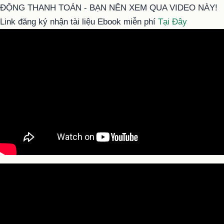
ĐỘNG THANH TOÁN - BẠN NÊN XEM QUA VIDEO NÀY!
Link đăng ký nhận tài liệu Ebook miễn phí
Tại Đây