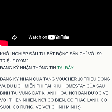
KHỞI NGHIỆP ĐẦU TƯ BẤT ĐỘNG SẢN CHỈ VỚI 99
TRIỆU/1000M2.
ĐĂNG KÝ NHẬN THÔNG TIN
TẠI ĐÂY
ĐĂNG KÝ NHẬN QUÀ TẶNG VOUCHER 10 TRIỆU ĐỒNG
VÀ DU LỊCH MIỄN PHÍ TẠI KHU HOMESTAY CỦA SÁU
BÌNH TẠI VÙNG ĐẤT KHÁNH HÒA, NƠI BẠN ĐƯỢC VỀ
VỚI THIÊN NHIÊN, NƠI CÓ BIỂN, CÓ THÁC LẠNH, CÓ
SUỐI, CÓ RỪNG. VỀ VỚI CHÍNH MÌNH :)