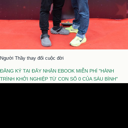
Người Thầy thay đổi cuộc đời
ĐĂNG KÝ TẠI ĐÂY NHẬN EBOOK MIỄN PHÍ "HÀNH
TRÌNH KHỞI NGHIỆP TỪ CON SỐ 0 CỦA SÁU BÌNH"