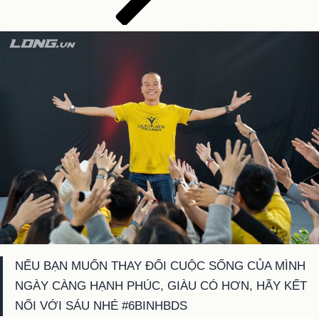
NẾU BẠN MUỐN THAY ĐỔI CUỘC SỐNG CỦA MÌNH
NGÀY CÀNG HẠNH PHÚC, GIÀU CÓ HƠN, HÃY KẾT
NỐI VỚI SÁU NHÉ #6BINHBDS