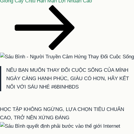
tiếp
Giống Cây Chịu Hạn Mặn Lợi Nhuận Cao
theo
NẾU BẠN MUỐN THAY ĐỔI CUỘC SỐNG CỦA MÌNH
NGÀY CÀNG HẠNH PHÚC, GIÀU CÓ HƠN, HÃY KẾT
NỐI VỚI SÁU NHÉ #6BINHBDS
HỌC TẬP KHÔNG NGỪNG, LỰA CHỌN TIÊU CHUẨN
CAO, TRỞ NÊN XỨNG ĐÁNG