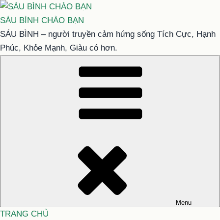
Chuyển
đến
SÁU BÌNH CHÀO BẠN
phần
SÁU BÌNH – người truyền cảm hứng sống Tích Cực, Hạnh
nội
Phúc, Khỏe Mạnh, Giàu có hơn.
dung
Menu
TRANG CHỦ