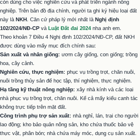
còn dùng cho việc nghiên cứu và phát triển ngành nông
nghiệp. Trên bản đồ địa chính, người ta ghi ký hiệu loại đất
này là
NKH
. Căn cứ pháp lý mới nhất là
Nghị định
102/2024/NĐ-CP
và
Luật Đất đai 2024
nha anh em.
Theo khoản 7 Điều 4 Nghị định 102/2024/NĐ-CP, đất NKH
được dùng vào mấy mục đích chính sau:
Sản xuất và nhân giống:
ươm cây giống, con giống; trồng
hoa, cây cảnh.
Nghiên cứu, thực nghiệm:
phục vụ trồng trọt, chăn nuôi,
nuôi trồng thủy sản để học tập, thí nghiệm, thực nghiệm.
Hạ tầng kỹ thuật nông nghiệp:
xây nhà kính và các loại
nhà phục vụ trồng trọt, chăn nuôi. Kể cả mấy kiểu canh tác
không trực tiếp trên mặt đất.
Công trình phụ trợ sản xuất:
nhà nghỉ, lán, trại cho người
lao động; kho bảo quản nông sản, kho chứa thuốc bảo vệ
thực vật, phân bón; nhà chứa máy móc, dụng cụ sản xuất.