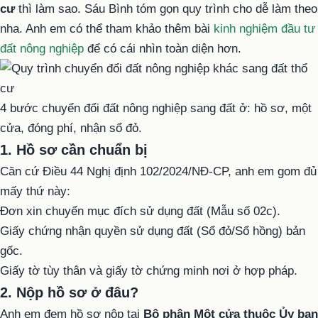
cư
thì làm sao. Sáu Bình tóm gọn quy trình cho dễ làm theo
nha. Anh em có thể tham khảo thêm bài
kinh nghiệm đầu tư
đất nông nghiệp
để có cái nhìn toàn diện hơn.
4 bước chuyển đổi đất nông nghiệp sang đất ở: hồ sơ, một
cửa, đóng phí, nhận sổ đỏ.
1. Hồ sơ cần chuẩn bị
Căn cứ Điều 44 Nghị định 102/2024/NĐ-CP, anh em gom đủ
mấy thứ này:
Đơn xin chuyển mục đích sử dụng đất (Mẫu số 02c).
Giấy chứng nhận quyền sử dụng đất (Sổ đỏ/Sổ hồng) bản
gốc.
Giấy tờ tùy thân và giấy tờ chứng minh nơi ở hợp pháp.
2. Nộp hồ sơ ở đâu?
Anh em đem hồ sơ nộp tại
Bộ phận Một cửa thuộc Ủy ban