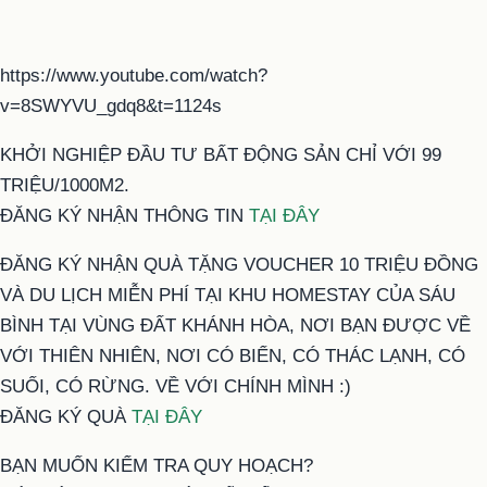
https://www.youtube.com/watch?
v=8SWYVU_gdq8&t=1124s
KHỞI NGHIỆP ĐẦU TƯ BẤT ĐỘNG SẢN CHỈ VỚI 99
TRIỆU/1000M2.
ĐĂNG KÝ NHẬN THÔNG TIN
TẠI ĐÂY
ĐĂNG KÝ NHẬN QUÀ TẶNG VOUCHER 10 TRIỆU ĐỒNG
VÀ DU LỊCH MIỄN PHÍ TẠI KHU HOMESTAY CỦA SÁU
BÌNH TẠI VÙNG ĐẤT KHÁNH HÒA, NƠI BẠN ĐƯỢC VỀ
VỚI THIÊN NHIÊN, NƠI CÓ BIỂN, CÓ THÁC LẠNH, CÓ
SUỐI, CÓ RỪNG. VỀ VỚI CHÍNH MÌNH :)
ĐĂNG KÝ QUÀ
TẠI ĐÂY
BẠN MUỐN KIỂM TRA QUY HOẠCH?