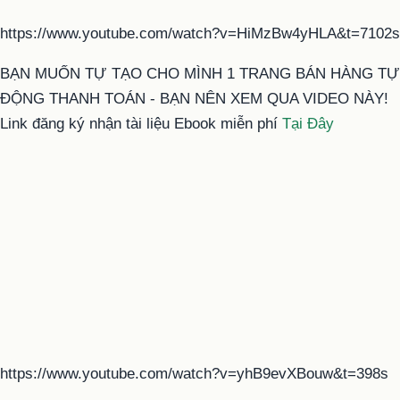
https://www.youtube.com/watch?v=HiMzBw4yHLA&t=7102s
BẠN MUỐN TỰ TẠO CHO MÌNH 1 TRANG BÁN HÀNG TỰ
ĐỘNG THANH TOÁN - BẠN NÊN XEM QUA VIDEO NÀY!
Link đăng ký nhận tài liệu Ebook miễn phí
Tại Đây
https://www.youtube.com/watch?v=yhB9evXBouw&t=398s