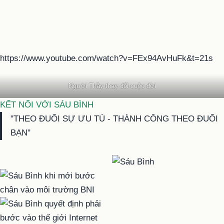
https://www.youtube.com/watch?v=FEx94AvHuFk&t=21s
Người Thầy thay đổi cuộc đời
KẾT NỐI VỚI SÁU BÌNH
"THEO ĐUỔI SỰ ƯU TÚ - THÀNH CÔNG THEO ĐUỔI
BẠN"