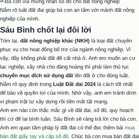
Nắm rõ luật đất đai giúp bà con an tâm với mảnh đất nông
nghiệp của mình.
Sáu Bình chốt lại đôi lời
Tóm lại,
đất nông nghiệp khác (NKH)
là loại đất chuyên
phục vụ cho hoạt động bổ trợ của ngành nông nghiệp. Vì
vậy, đây không phải đất để cất nhà ở. Anh em muốn an cư
lạc nghiệp, xây nhà cho đàng hoàng thì phải làm thủ tục
chuyển mục đích sử dụng đất
lên đất ở cho đúng luật.
Nắm rõ quy định trong
Luật Đất đai 2024
là cách tốt nhất
để bảo vệ quyền lợi của mình. Nhờ vậy, anh em tránh dính
vi phạm trật tự xây dựng rồi tiền mất tật mang.
Anh em nào còn thắc mắc gì về đất đai, sổ đỏ, quy hoạch
thì cứ để lại bình luận. Sáu Bình sẽ ráng trả lời cho bà con.
Anh em quan tâm pháp lý đất đai có thể đọc thêm bài
mua
bán đất giấy tay và cấp sổ đỏ
. Chúc bà con mua bán đất đai