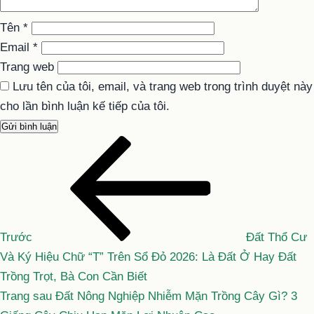
Tên
*
Email
*
Trang web
Lưu tên của tôi, email, và trang web trong trình duyệt này
cho lần bình luận kế tiếp của tôi.
Bài
Điều
cũ
hướng
hơn
bài
viết
Trước
Đất Thổ Cư
Và Ký Hiệu Chữ “T” Trên Sổ Đỏ 2026: Là Đất Ở Hay Đất
Trồng Trọt, Bà Con Cần Biết
Bài
Trang sau
Đất Nông Nghiệp Nhiễm Mặn Trồng Cây Gì? 3