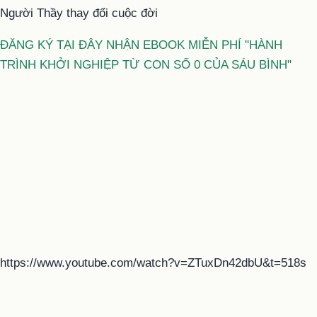
Người Thầy thay đổi cuộc đời
ĐĂNG KÝ TẠI ĐÂY NHẬN EBOOK MIỄN PHÍ "HÀNH
TRÌNH KHỞI NGHIỆP TỪ CON SỐ 0 CỦA SÁU BÌNH"
https://www.youtube.com/watch?v=ZTuxDn42dbU&t=518s