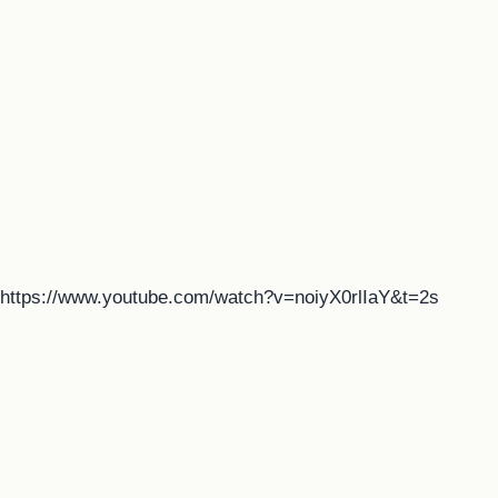
https://www.youtube.com/watch?v=noiyX0rlIaY&t=2s