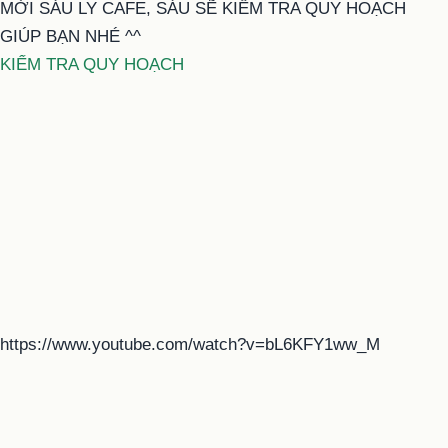
MỜI SÁU LY CAFE, SÁU SẼ KIỂM TRA QUY HOẠCH
GIÚP BẠN NHÉ ^^
KIỂM TRA QUY HOẠCH
https://www.youtube.com/watch?v=bL6KFY1ww_M