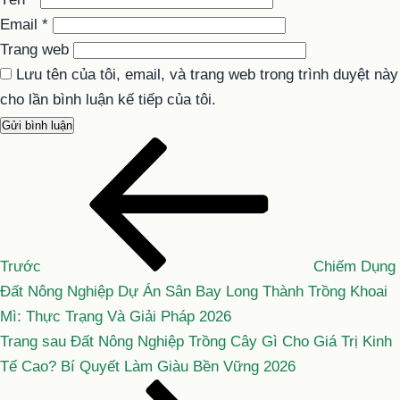
Email
*
Trang web
Lưu tên của tôi, email, và trang web trong trình duyệt này
cho lần bình luận kế tiếp của tôi.
Bài
Điều
cũ
hướng
hơn
bài
viết
Trước
Chiếm Dụng
Đất Nông Nghiệp Dự Án Sân Bay Long Thành Trồng Khoai
Mì: Thực Trạng Và Giải Pháp 2026
Bài
Trang sau
Đất Nông Nghiệp Trồng Cây Gì Cho Giá Trị Kinh
tiếp
Tế Cao? Bí Quyết Làm Giàu Bền Vững 2026
theo