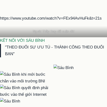
https://www.youtube.com/watch?v=FEx94AvHuFk&t=21s
Người Thầy thay đổi cuộc đời
KẾT NỐI VỚI SÁU BÌNH
"THEO ĐUỔI SỰ ƯU TÚ - THÀNH CÔNG THEO ĐUỔI
BẠN"