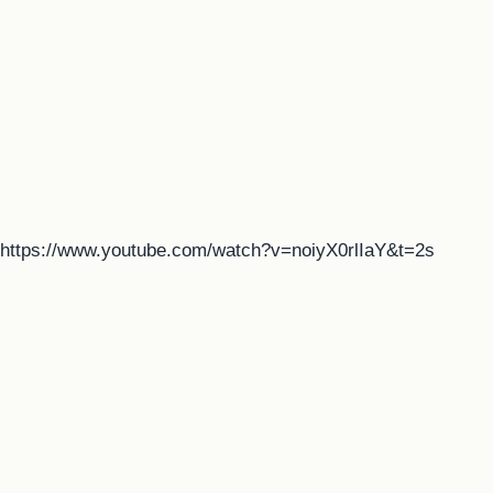
https://www.youtube.com/watch?v=noiyX0rlIaY&t=2s