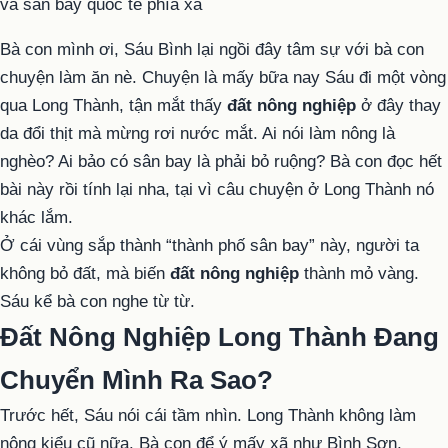
Bà con mình ơi, Sáu Bình lại ngồi đây tâm sự với bà con
chuyện làm ăn nè. Chuyện là mấy bữa nay Sáu đi một vòng
qua Long Thành, tận mắt thấy
đất nông nghiệp
ở đây thay
da đổi thịt mà mừng rơi nước mắt. Ai nói làm nông là
nghèo? Ai bảo có sân bay là phải bỏ ruộng? Bà con đọc hết
bài này rồi tính lại nha, tại vì câu chuyện ở Long Thành nó
khác lắm.
Ở cái vùng sắp thành “thành phố sân bay” này, người ta
không bỏ đất, mà biến
đất nông nghiệp
thành mỏ vàng.
Sáu kể bà con nghe từ từ.
Đất Nông Nghiệp Long Thành Đang
Chuyển Mình Ra Sao?
Trước hết, Sáu nói cái tầm nhìn. Long Thành không làm
nông kiểu cũ nữa. Bà con để ý mấy xã như Bình Sơn,