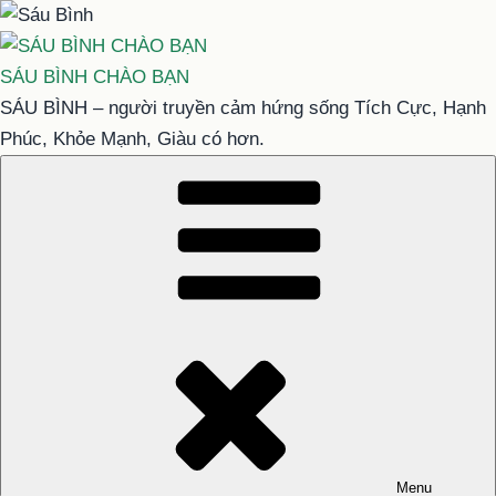
Chuyển
đến
phần
SÁU BÌNH CHÀO BẠN
nội
SÁU BÌNH – người truyền cảm hứng sống Tích Cực, Hạnh
dung
Phúc, Khỏe Mạnh, Giàu có hơn.
Menu