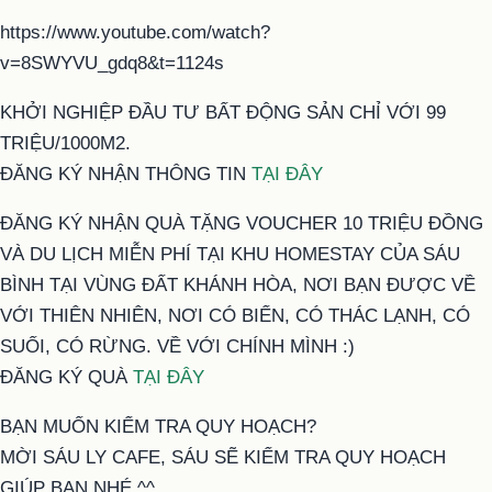
https://www.youtube.com/watch?
v=8SWYVU_gdq8&t=1124s
KHỞI NGHIỆP ĐẦU TƯ BẤT ĐỘNG SẢN CHỈ VỚI 99
TRIỆU/1000M2.
ĐĂNG KÝ NHẬN THÔNG TIN
TẠI ĐÂY
ĐĂNG KÝ NHẬN QUÀ TẶNG VOUCHER 10 TRIỆU ĐỒNG
VÀ DU LỊCH MIỄN PHÍ TẠI KHU HOMESTAY CỦA SÁU
BÌNH TẠI VÙNG ĐẤT KHÁNH HÒA, NƠI BẠN ĐƯỢC VỀ
VỚI THIÊN NHIÊN, NƠI CÓ BIỂN, CÓ THÁC LẠNH, CÓ
SUỐI, CÓ RỪNG. VỀ VỚI CHÍNH MÌNH :)
ĐĂNG KÝ QUÀ
TẠI ĐÂY
BẠN MUỐN KIỂM TRA QUY HOẠCH?
MỜI SÁU LY CAFE, SÁU SẼ KIỂM TRA QUY HOẠCH
GIÚP BẠN NHÉ ^^