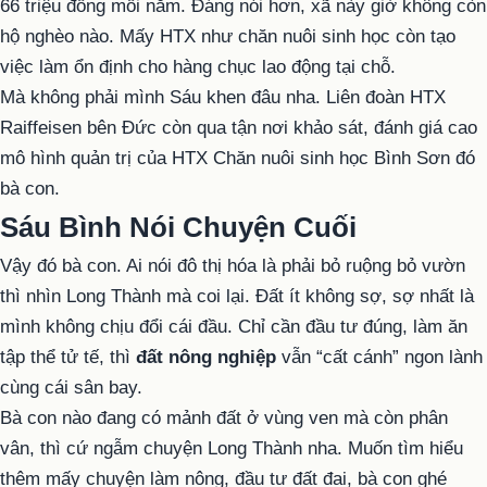
66 triệu đồng mỗi năm. Đáng nói hơn, xã này giờ không còn
hộ nghèo nào. Mấy HTX như chăn nuôi sinh học còn tạo
việc làm ổn định cho hàng chục lao động tại chỗ.
Mà không phải mình Sáu khen đâu nha. Liên đoàn HTX
Raiffeisen bên Đức còn qua tận nơi khảo sát, đánh giá cao
mô hình quản trị của HTX Chăn nuôi sinh học Bình Sơn đó
bà con.
Sáu Bình Nói Chuyện Cuối
Vậy đó bà con. Ai nói đô thị hóa là phải bỏ ruộng bỏ vườn
thì nhìn Long Thành mà coi lại. Đất ít không sợ, sợ nhất là
mình không chịu đổi cái đầu. Chỉ cần đầu tư đúng, làm ăn
tập thể tử tế, thì
đất nông nghiệp
vẫn “cất cánh” ngon lành
cùng cái sân bay.
Bà con nào đang có mảnh đất ở vùng ven mà còn phân
vân, thì cứ ngẫm chuyện Long Thành nha. Muốn tìm hiểu
thêm mấy chuyện làm nông, đầu tư đất đai, bà con ghé