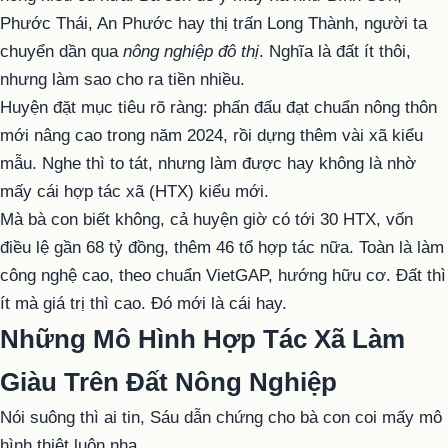
Phước Thái, An Phước hay thị trấn Long Thành, người ta
chuyển dần qua
nông nghiệp đô thị
. Nghĩa là đất ít thôi,
nhưng làm sao cho ra tiền nhiều.
Huyện đặt mục tiêu rõ ràng: phấn đấu đạt chuẩn nông thôn
mới nâng cao trong năm 2024, rồi dựng thêm vài xã kiểu
mẫu. Nghe thì to tát, nhưng làm được hay không là nhờ
mấy cái hợp tác xã (HTX) kiểu mới.
Mà bà con biết không, cả huyện giờ có tới 30 HTX, vốn
điều lệ gần 68 tỷ đồng, thêm 46 tổ hợp tác nữa. Toàn là làm
công nghệ cao, theo chuẩn VietGAP, hướng hữu cơ. Đất thì
ít mà giá trị thì cao. Đó mới là cái hay.
Những Mô Hình Hợp Tác Xã Làm
Giàu Trên Đất Nông Nghiệp
Nói suông thì ai tin, Sáu dẫn chứng cho bà con coi mấy mô
hình thiệt luôn nha.