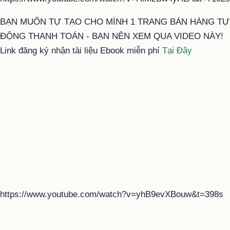
BẠN MUỐN TỰ TẠO CHO MÌNH 1 TRANG BÁN HÀNG TỰ
ĐỘNG THANH TOÁN - BẠN NÊN XEM QUA VIDEO NÀY!
Link đăng ký nhận tài liệu Ebook miễn phí
Tại Đây
https://www.youtube.com/watch?v=yhB9evXBouw&t=398s