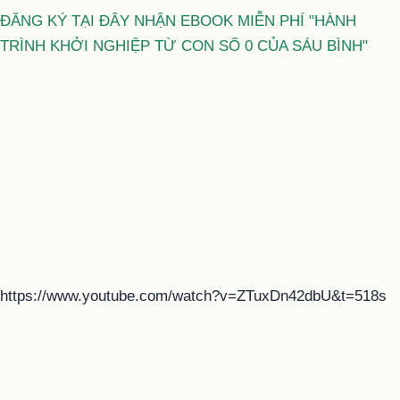
ĐĂNG KÝ TẠI ĐÂY NHẬN EBOOK MIỄN PHÍ "HÀNH
TRÌNH KHỞI NGHIỆP TỪ CON SỐ 0 CỦA SÁU BÌNH"
https://www.youtube.com/watch?v=ZTuxDn42dbU&t=518s