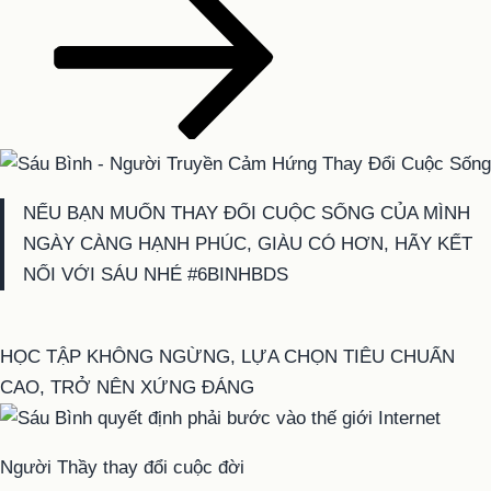
NẾU BẠN MUỐN THAY ĐỔI CUỘC SỐNG CỦA MÌNH
NGÀY CÀNG HẠNH PHÚC, GIÀU CÓ HƠN, HÃY KẾT
NỐI VỚI SÁU NHÉ #6BINHBDS
HỌC TẬP KHÔNG NGỪNG, LỰA CHỌN TIÊU CHUẨN
CAO, TRỞ NÊN XỨNG ĐÁNG
Người Thầy thay đổi cuộc đời