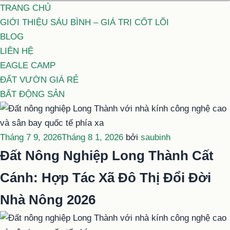
TRANG CHỦ
GIỚI THIỆU SÁU BÌNH – GIÁ TRỊ CỐT LÕI
BLOG
LIÊN HỆ
EAGLE CAMP
ĐẤT VƯỜN GIÁ RẺ
BẤT ĐỘNG SẢN
Đăng
Tháng 7 9, 2026
Tháng 8 1, 2026
bởi
saubinh
trong
Đất Nông Nghiệp Long Thành Cất
Cánh: Hợp Tác Xã Đô Thị Đổi Đời
Nhà Nông 2026