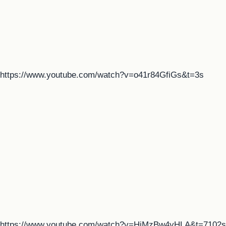
https://www.youtube.com/watch?v=o41r84GfiGs&t=3s
https://www.youtube.com/watch?v=HiMzBw4yHLA&t=7102s