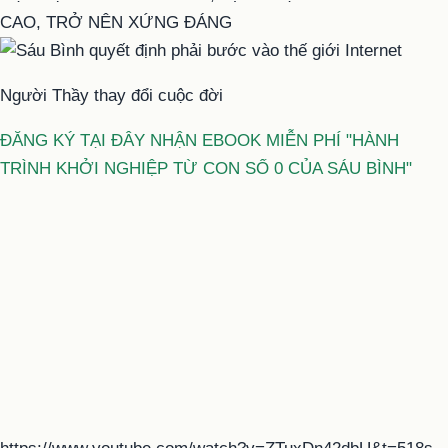
CAO, TRỞ NÊN XỨNG ĐÁNG
Người Thầy thay đổi cuộc đời
ĐĂNG KÝ TẠI ĐÂY NHẬN EBOOK MIỄN PHÍ "HÀNH
TRÌNH KHỞI NGHIỆP TỪ CON SỐ 0 CỦA SÁU BÌNH"