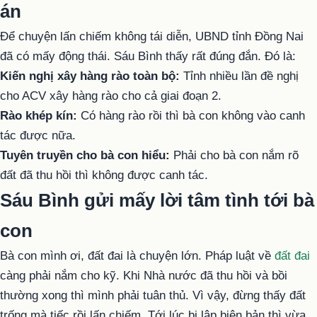
án
Để chuyện lấn chiếm không tái diễn, UBND tỉnh Đồng Nai
đã có mấy động thái. Sáu Bình thấy rất đúng đắn. Đó là:
Kiến nghị xây hàng rào toàn bộ:
Tỉnh nhiều lần đề nghị
cho ACV xây hàng rào cho cả giai đoạn 2.
Rào khép kín:
Có hàng rào rồi thì bà con không vào canh
tác được nữa.
Tuyên truyền cho bà con hiểu:
Phải cho bà con nắm rõ
đất đã thu hồi thì không được canh tác.
Sáu Bình gửi mấy lời tâm tình tới bà
con
Bà con mình ơi, đất đai là chuyện lớn. Pháp luật về
đất đai
càng phải nắm cho kỹ. Khi Nhà nước đã thu hồi và bồi
thường xong thì mình phải tuân thủ. Vì vậy, đừng thấy đất
trống mà tiếc rồi lấn chiếm. Tới lúc bị lập biên bản thì vừa