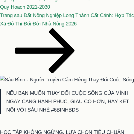
Quy Hoạch 2021-2030
Bài
Trang sau
Đất Nông Nghiệp Long Thành Cất Cánh: Hợp Tác
tiếp
Xã Đô Thị Đổi Đời Nhà Nông 2026
theo
NẾU BẠN MUỐN THAY ĐỔI CUỘC SỐNG CỦA MÌNH
NGÀY CÀNG HẠNH PHÚC, GIÀU CÓ HƠN, HÃY KẾT
NỐI VỚI SÁU NHÉ #6BINHBDS
HỌC TẬP KHÔNG NGỪNG, LỰA CHỌN TIÊU CHUẨN