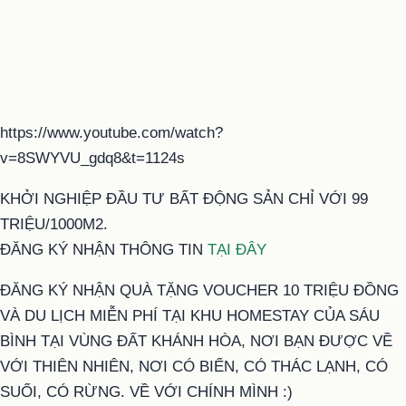
https://www.youtube.com/watch?
v=8SWYVU_gdq8&t=1124s
KHỞI NGHIỆP ĐẦU TƯ BẤT ĐỘNG SẢN CHỈ VỚI 99
TRIỆU/1000M2.
ĐĂNG KÝ NHẬN THÔNG TIN
TẠI ĐÂY
ĐĂNG KÝ NHẬN QUÀ TẶNG VOUCHER 10 TRIỆU ĐỒNG
VÀ DU LỊCH MIỄN PHÍ TẠI KHU HOMESTAY CỦA SÁU
BÌNH TẠI VÙNG ĐẤT KHÁNH HÒA, NƠI BẠN ĐƯỢC VỀ
VỚI THIÊN NHIÊN, NƠI CÓ BIỂN, CÓ THÁC LẠNH, CÓ
SUỐI, CÓ RỪNG. VỀ VỚI CHÍNH MÌNH :)