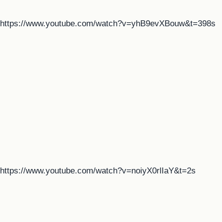
https://www.youtube.com/watch?v=yhB9evXBouw&t=398s
https://www.youtube.com/watch?v=noiyX0rlIaY&t=2s