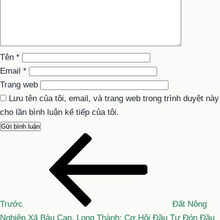
Tên
*
Email
*
Trang web
Lưu tên của tôi, email, và trang web trong trình duyệt này
cho lần bình luận kế tiếp của tôi.
Bài
Điều
cũ
hướng
hơn
bài
viết
Trước
Đất Nông
Nghiệp Xã Bàu Cạn, Long Thành: Cơ Hội Đầu Tư Đón Đầu