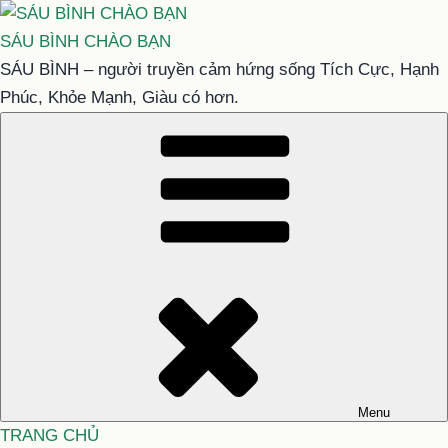
Chuyển
đến
SÁU BÌNH CHÀO BẠN
phần
SÁU BÌNH – người truyền cảm hứng sống Tích Cực, Hạnh
nội
Phúc, Khỏe Mạnh, Giàu có hơn.
dung
Menu
TRANG CHỦ