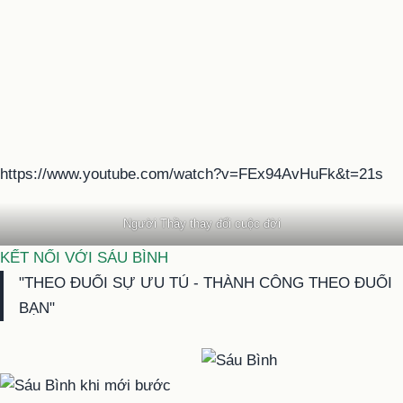
https://www.youtube.com/watch?v=FEx94AvHuFk&t=21s
Người Thầy thay đổi cuộc đời
KẾT NỐI VỚI SÁU BÌNH
"THEO ĐUỔI SỰ ƯU TÚ - THÀNH CÔNG THEO ĐUỔI
BẠN"