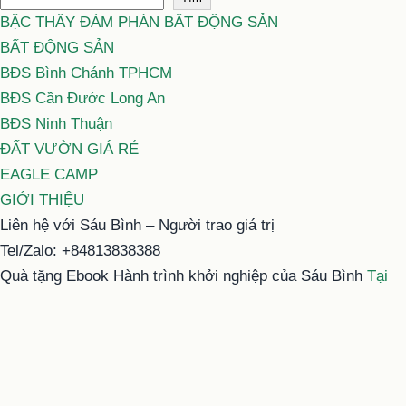
BẬC THẦY ĐÀM PHÁN BẤT ĐỘNG SẢN
BẤT ĐỘNG SẢN
BĐS Bình Chánh TPHCM
BĐS Cần Đước Long An
BĐS Ninh Thuận
ĐẤT VƯỜN GIÁ RẺ
EAGLE CAMP
GIỚI THIỆU
Liên hệ với Sáu Bình – Người trao giá trị
Tel/Zalo: +84813838388
Quà tặng Ebook Hành trình khởi nghiệp của Sáu Bình
Tại
đây
Email: typhu@saubinh.com hoặc 6binhbds@gmail.com
Facebook:
Sáu Bình – Người trao giá trị
Youtube:
Sáu Bình
Tiktok:
Sáu Bình