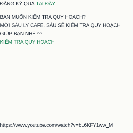
ĐĂNG KÝ QUÀ
TẠI ĐÂY
BẠN MUỐN KIỂM TRA QUY HOẠCH?
MỜI SÁU LY CAFE, SÁU SẼ KIỂM TRA QUY HOẠCH
GIÚP BẠN NHÉ ^^
KIỂM TRA QUY HOẠCH
https://www.youtube.com/watch?v=bL6KFY1ww_M