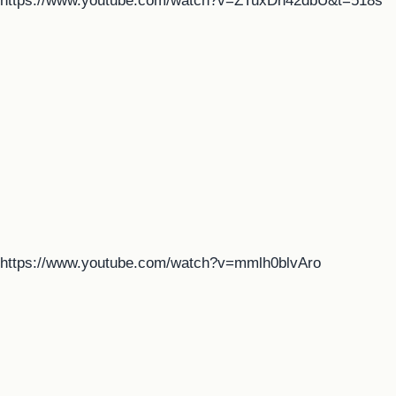
https://www.youtube.com/watch?v=ZTuxDn42dbU&t=518s
https://www.youtube.com/watch?v=mmlh0blvAro