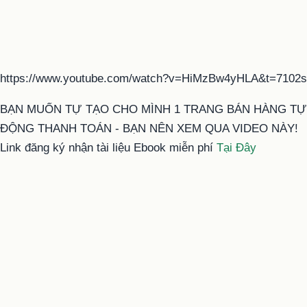
https://www.youtube.com/watch?v=HiMzBw4yHLA&t=7102s
BẠN MUỐN TỰ TẠO CHO MÌNH 1 TRANG BÁN HÀNG TỰ
ĐỘNG THANH TOÁN - BẠN NÊN XEM QUA VIDEO NÀY!
Link đăng ký nhận tài liệu Ebook miễn phí
Tại Đây