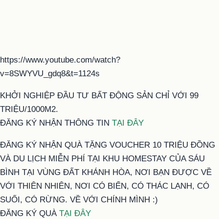
https://www.youtube.com/watch?
v=8SWYVU_gdq8&t=1124s
KHỞI NGHIỆP ĐẦU TƯ BẤT ĐỘNG SẢN CHỈ VỚI 99
TRIỆU/1000M2.
ĐĂNG KÝ NHẬN THÔNG TIN
TẠI ĐÂY
ĐĂNG KÝ NHẬN QUÀ TẶNG VOUCHER 10 TRIỆU ĐỒNG
VÀ DU LỊCH MIỄN PHÍ TẠI KHU HOMESTAY CỦA SÁU
BÌNH TẠI VÙNG ĐẤT KHÁNH HÒA, NƠI BẠN ĐƯỢC VỀ
VỚI THIÊN NHIÊN, NƠI CÓ BIỂN, CÓ THÁC LẠNH, CÓ
SUỐI, CÓ RỪNG. VỀ VỚI CHÍNH MÌNH :)
ĐĂNG KÝ QUÀ
TẠI ĐÂY