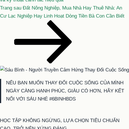
Bài
Trang sau
Đất Nông Nghiệp, Mua Nhà Hay Thuê Nhà: An
tiếp
Cư Lạc Nghiệp Hay Linh Hoạt Dòng Tiền Bà Con Cần Biết
theo
NẾU BẠN MUỐN THAY ĐỔI CUỘC SỐNG CỦA MÌNH
NGÀY CÀNG HẠNH PHÚC, GIÀU CÓ HƠN, HÃY KẾT
NỐI VỚI SÁU NHÉ #6BINHBDS
HỌC TẬP KHÔNG NGỪNG, LỰA CHỌN TIÊU CHUẨN
CAO, TRỞ NÊN XỨNG ĐÁNG