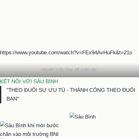
https://www.youtube.com/watch?v=FEx94AvHuFk&t=21s
Người Thầy thay đổi cuộc đời
KẾT NỐI VỚI SÁU BÌNH
"THEO ĐUỔI SỰ ƯU TÚ - THÀNH CÔNG THEO ĐUỔI
BẠN"