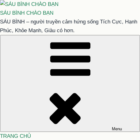
Chuyển
đến
SÁU BÌNH CHÀO BẠN
phần
SÁU BÌNH – người truyền cảm hứng sống Tích Cực, Hạnh
nội
Phúc, Khỏe Mạnh, Giàu có hơn.
dung
Menu
TRANG CHỦ