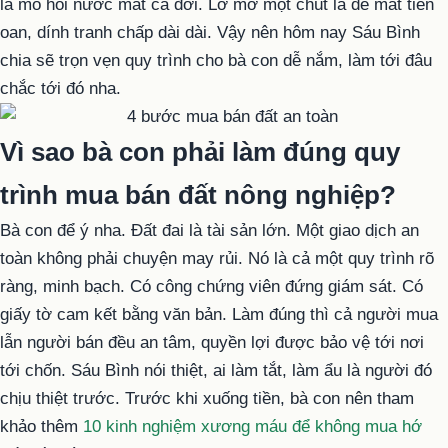
là mồ hôi nước mắt cả đời. Lơ mơ một chút là dễ mất tiền
oan, dính tranh chấp dài dài. Vậy nên hôm nay Sáu Bình
chia sẽ trọn vẹn quy trình cho bà con dễ nắm, làm tới đâu
chắc tới đó nha.
Vì sao bà con phải làm đúng quy
trình mua bán đất nông nghiệp?
Bà con để ý nha. Đất đai là tài sản lớn. Một giao dịch an
toàn không phải chuyện may rủi. Nó là cả một quy trình rõ
ràng, minh bạch. Có công chứng viên đứng giám sát. Có
giấy tờ cam kết bằng văn bản. Làm đúng thì cả người mua
lẫn người bán đều an tâm, quyền lợi được bảo vệ tới nơi
tới chốn. Sáu Bình nói thiệt, ai làm tắt, làm ẩu là người đó
chịu thiệt trước. Trước khi xuống tiền, bà con nên tham
khảo thêm
10 kinh nghiệm xương máu để không mua hớ