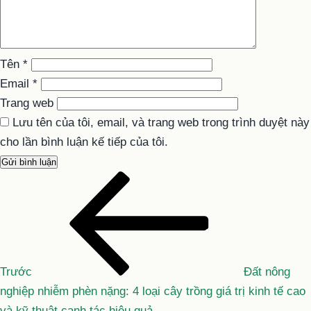
Tên
*
Email
*
Trang web
Lưu tên của tôi, email, và trang web trong trình duyệt này
cho lần bình luận kế tiếp của tôi.
Bài
Điều
cũ
hướng
hơn
bài
viết
Trước
Đất nông
nghiệp nhiễm phèn nặng: 4 loại cây trồng giá trị kinh tế cao
và kỹ thuật canh tác hiệu quả