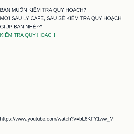
BẠN MUỐN KIỂM TRA QUY HOẠCH?
MỜI SÁU LY CAFE, SÁU SẼ KIỂM TRA QUY HOẠCH
GIÚP BẠN NHÉ ^^
KIỂM TRA QUY HOẠCH
https://www.youtube.com/watch?v=bL6KFY1ww_M