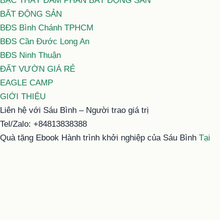
BẬC THẦY ĐÀM PHÁN BẤT ĐỘNG SẢN
BẤT ĐỘNG SẢN
BĐS Bình Chánh TPHCM
BĐS Cần Đước Long An
BĐS Ninh Thuận
ĐẤT VƯỜN GIÁ RẺ
EAGLE CAMP
GIỚI THIỆU
Liên hệ với Sáu Bình – Người trao giá trị
Tel/Zalo: +84813838388
Quà tặng Ebook Hành trình khởi nghiệp của Sáu Bình
Tại
đây
Email: typhu@saubinh.com hoặc 6binhbds@gmail.com
Facebook:
Sáu Bình – Người trao giá trị
Youtube:
Sáu Bình
Tiktok:
Sáu Bình