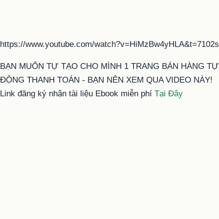
https://www.youtube.com/watch?v=HiMzBw4yHLA&t=7102s
BẠN MUỐN TỰ TẠO CHO MÌNH 1 TRANG BÁN HÀNG TỰ
ĐỘNG THANH TOÁN - BẠN NÊN XEM QUA VIDEO NÀY!
Link đăng ký nhận tài liệu Ebook miễn phí
Tại Đây