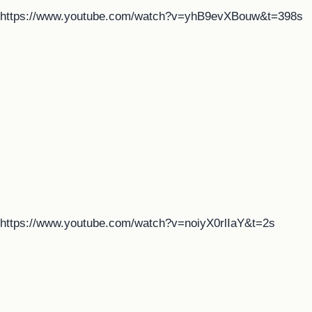
https://www.youtube.com/watch?v=yhB9evXBouw&t=398s
https://www.youtube.com/watch?v=noiyX0rlIaY&t=2s