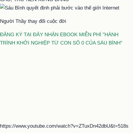
Người Thầy thay đổi cuộc đời
ĐĂNG KÝ TẠI ĐÂY NHẬN EBOOK MIỄN PHÍ "HÀNH
TRÌNH KHỞI NGHIỆP TỪ CON SỐ 0 CỦA SÁU BÌNH"
https://www.youtube.com/watch?v=ZTuxDn42dbU&t=518s