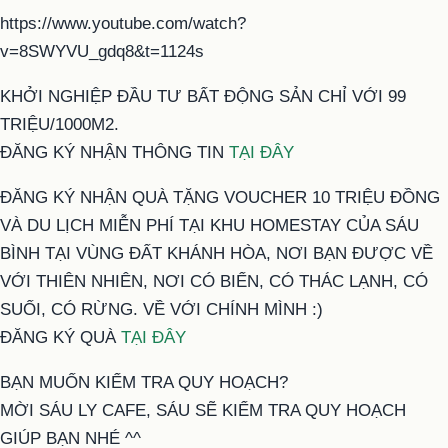
https://www.youtube.com/watch?
v=8SWYVU_gdq8&t=1124s
KHỞI NGHIỆP ĐẦU TƯ BẤT ĐỘNG SẢN CHỈ VỚI 99
TRIỆU/1000M2.
ĐĂNG KÝ NHẬN THÔNG TIN
TẠI ĐÂY
ĐĂNG KÝ NHẬN QUÀ TẶNG VOUCHER 10 TRIỆU ĐỒNG
VÀ DU LỊCH MIỄN PHÍ TẠI KHU HOMESTAY CỦA SÁU
BÌNH TẠI VÙNG ĐẤT KHÁNH HÒA, NƠI BẠN ĐƯỢC VỀ
VỚI THIÊN NHIÊN, NƠI CÓ BIỂN, CÓ THÁC LẠNH, CÓ
SUỐI, CÓ RỪNG. VỀ VỚI CHÍNH MÌNH :)
ĐĂNG KÝ QUÀ
TẠI ĐÂY
BẠN MUỐN KIỂM TRA QUY HOẠCH?
MỜI SÁU LY CAFE, SÁU SẼ KIỂM TRA QUY HOẠCH
GIÚP BẠN NHÉ ^^