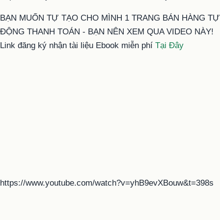
BẠN MUỐN TỰ TẠO CHO MÌNH 1 TRANG BÁN HÀNG TỰ
ĐỘNG THANH TOÁN - BẠN NÊN XEM QUA VIDEO NÀY!
Link đăng ký nhận tài liệu Ebook miễn phí
Tại Đây
https://www.youtube.com/watch?v=yhB9evXBouw&t=398s