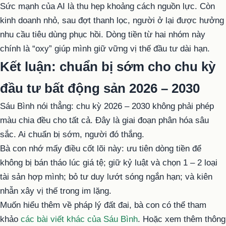
Sức mạnh của AI là thu hẹp khoảng cách nguồn lực. Còn
kinh doanh nhỏ, sau đợt thanh lọc, người ở lại được hưởng
nhu cầu tiêu dùng phục hồi. Dòng tiền từ hai nhóm này
chính là “oxy” giúp mình giữ vững vị thế đầu tư dài hạn.
Kết luận: chuẩn bị sớm cho chu kỳ
đầu tư bất động sản 2026 – 2030
Sáu Bình nói thẳng: chu kỳ 2026 – 2030 không phải phép
màu chia đều cho tất cả. Đây là giai đoạn phân hóa sâu
sắc. Ai chuẩn bị sớm, người đó thắng.
Bà con nhớ mấy điều cốt lõi này: ưu tiên dòng tiền để
không bị bán tháo lúc giá tệ; giữ kỷ luật và chọn 1 – 2 loại
tài sản hợp mình; bỏ tư duy lướt sóng ngắn hạn; và kiên
nhẫn xây vị thế trong im lặng.
Muốn hiểu thêm về pháp lý đất đai, bà con có thể tham
khảo
các bài viết khác của Sáu Bình
. Hoặc xem thêm thông