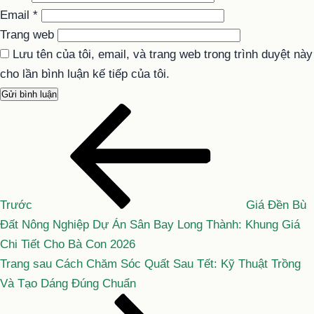
Email
*
Trang web
Lưu tên của tôi, email, và trang web trong trình duyệt này
cho lần bình luận kế tiếp của tôi.
Bài
Điều
cũ
hướng
hơn
bài
viết
Trước
Giá Đền Bù
Đất Nông Nghiệp Dự Án Sân Bay Long Thành: Khung Giá
Chi Tiết Cho Bà Con 2026
Bài
Trang sau
Cách Chăm Sóc Quất Sau Tết: Kỹ Thuật Trồng
tiếp
Và Tạo Dáng Đúng Chuẩn
theo