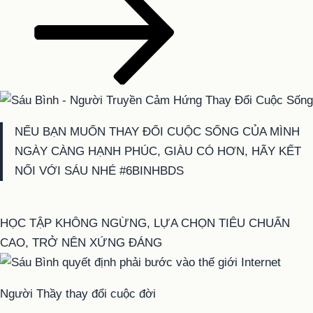
NẾU BẠN MUỐN THAY ĐỔI CUỘC SỐNG CỦA MÌNH
NGÀY CÀNG HẠNH PHÚC, GIÀU CÓ HƠN, HÃY KẾT
NỐI VỚI SÁU NHÉ #6BINHBDS
HỌC TẬP KHÔNG NGỪNG, LỰA CHỌN TIÊU CHUẨN
CAO, TRỞ NÊN XỨNG ĐÁNG
Người Thầy thay đổi cuộc đời