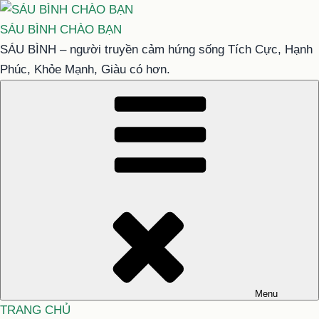
Chuyển
đến
SÁU BÌNH CHÀO BẠN
phần
SÁU BÌNH – người truyền cảm hứng sống Tích Cực, Hạnh
nội
Phúc, Khỏe Mạnh, Giàu có hơn.
dung
Menu
TRANG CHỦ