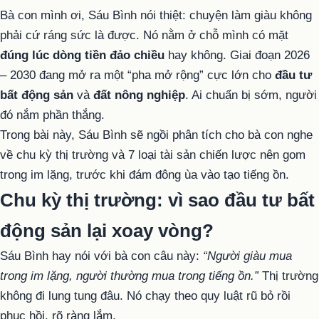
Bà con mình ơi, Sáu Bình nói thiệt: chuyện làm giàu không
phải cứ ráng sức là được. Nó nằm ở chỗ mình có mặt
đúng lúc dòng tiền đảo chiều
hay không. Giai đoạn 2026
– 2030 đang mở ra một “pha mở rộng” cực lớn cho
đầu tư
bất động sản
và
đất nông nghiệp
. Ai chuẩn bị sớm, người
đó nắm phần thắng.
Trong bài này, Sáu Bình sẽ ngồi phân tích cho bà con nghe
về chu kỳ thị trường và 7 loại tài sản chiến lược nên gom
trong im lặng, trước khi đám đông ùa vào tạo tiếng ồn.
Chu kỳ thị trường: vì sao đầu tư bất
động sản lại xoay vòng?
Sáu Bình hay nói với bà con câu này:
“Người giàu mua
trong im lặng, người thường mua trong tiếng ồn.”
Thị trường
không đi lung tung đâu. Nó chạy theo quy luật rũ bỏ rồi
phục hồi, rõ ràng lắm.