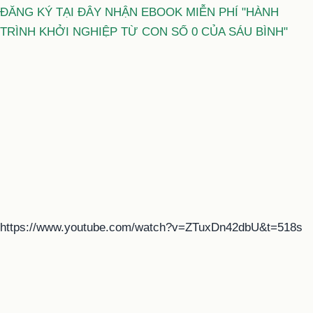
ĐĂNG KÝ TẠI ĐÂY NHẬN EBOOK MIỄN PHÍ "HÀNH
TRÌNH KHỞI NGHIỆP TỪ CON SỐ 0 CỦA SÁU BÌNH"
https://www.youtube.com/watch?v=ZTuxDn42dbU&t=518s