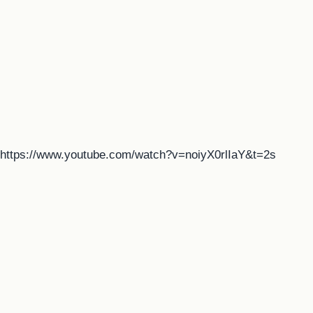
https://www.youtube.com/watch?v=noiyX0rlIaY&t=2s