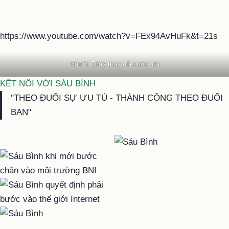
https://www.youtube.com/watch?v=FEx94AvHuFk&t=21s
Người Thầy thay đổi cuộc đời
KẾT NỐI VỚI SÁU BÌNH
"THEO ĐUỔI SỰ ƯU TÚ - THÀNH CÔNG THEO ĐUỔI
BẠN"