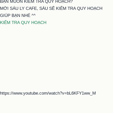
BẠN MUỐN KIỂM TRA QUY HOẠCH?
MỜI SÁU LY CAFE, SÁU SẼ KIỂM TRA QUY HOẠCH
GIÚP BẠN NHÉ ^^
KIỂM TRA QUY HOẠCH
https://www.youtube.com/watch?v=bL6KFY1ww_M