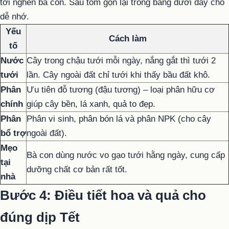
tới nghen bà con. Sáu tóm gọn lại trong bảng dưới đây cho
dễ nhớ.
Yếu
Cách làm
tố
Nước
Cây trong chậu tưới mỗi ngày, nắng gắt thì tưới 2
tưới
lần. Cây ngoài đất chỉ tưới khi thấy bầu đất khô.
Phân
Ưu tiên đỗ tương (đậu tương) – loại phân hữu cơ
chính
giúp cây bền, lá xanh, quả to đẹp.
Phân
Phân vi sinh, phân bón lá và phân NPK (cho cây
bổ trợ
ngoài đất).
Mẹo
Bà con dùng nước vo gạo tưới hằng ngày, cung cấp
tại
dưỡng chất cơ bản rất tốt.
nhà
Bước 4: Điều tiết hoa và quả cho
đúng dịp Tết