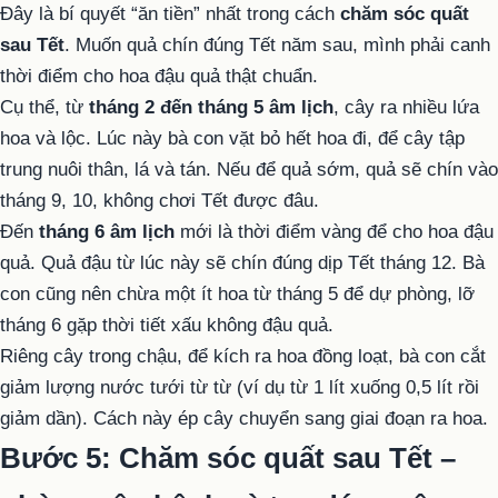
Đây là bí quyết “ăn tiền” nhất trong cách
chăm sóc quất
sau Tết
. Muốn quả chín đúng Tết năm sau, mình phải canh
thời điểm cho hoa đậu quả thật chuẩn.
Cụ thể, từ
tháng 2 đến tháng 5 âm lịch
, cây ra nhiều lứa
hoa và lộc. Lúc này bà con vặt bỏ hết hoa đi, để cây tập
trung nuôi thân, lá và tán. Nếu để quả sớm, quả sẽ chín vào
tháng 9, 10, không chơi Tết được đâu.
Đến
tháng 6 âm lịch
mới là thời điểm vàng để cho hoa đậu
quả. Quả đậu từ lúc này sẽ chín đúng dịp Tết tháng 12. Bà
con cũng nên chừa một ít hoa từ tháng 5 để dự phòng, lỡ
tháng 6 gặp thời tiết xấu không đậu quả.
Riêng cây trong chậu, để kích ra hoa đồng loạt, bà con cắt
giảm lượng nước tưới từ từ (ví dụ từ 1 lít xuống 0,5 lít rồi
giảm dần). Cách này ép cây chuyển sang giai đoạn ra hoa.
Bước 5: Chăm sóc quất sau Tết –