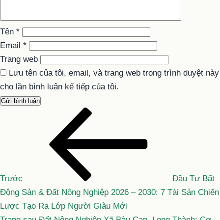
Tên
*
Email
*
Trang web
Lưu tên của tôi, email, và trang web trong trình duyệt này
cho lần bình luận kế tiếp của tôi.
Bài
Điều
cũ
hướng
hơn
bài
viết
Trước
Đầu Tư Bất
Động Sản & Đất Nông Nghiệp 2026 – 2030: 7 Tài Sản Chiến
Lược Tạo Ra Lớp Người Giàu Mới
Bài
Trang sau
Đất Nông Nghiệp Xã Bàu Cạn, Long Thành: Cơ