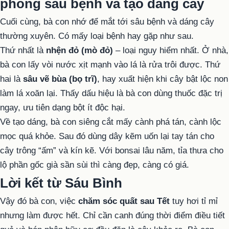
phòng sâu bệnh và tạo dáng cây
Cuối cùng, bà con nhớ để mắt tới sâu bệnh và dáng cây
thường xuyên. Có mấy loại bệnh hay gặp như sau.
Thứ nhất là
nhện đỏ (mò đỏ)
– loại nguy hiểm nhất. Ở nhà,
bà con lấy vòi nước xịt mạnh vào lá là rửa trôi được. Thứ
hai là
sâu vẽ bùa (bọ trĩ)
, hay xuất hiện khi cây bật lộc non
làm lá xoăn lại. Thấy dấu hiệu là bà con dùng thuốc đặc trị
ngay, ưu tiên dạng bột ít độc hại.
Về tạo dáng, bà con siêng cắt mấy cành phá tán, cành lộc
mọc quá khỏe. Sau đó dùng dây kẽm uốn lại tay tán cho
cây trông “ấm” và kín kẽ. Với bonsai lâu năm, tỉa thưa cho
lộ phần gốc già sần sùi thì càng đẹp, càng có giá.
Lời kết từ Sáu Bình
Vậy đó bà con, việc
chăm sóc quất sau Tết
tuy hơi tỉ mỉ
nhưng làm được hết. Chỉ cần canh đúng thời điểm điều tiết