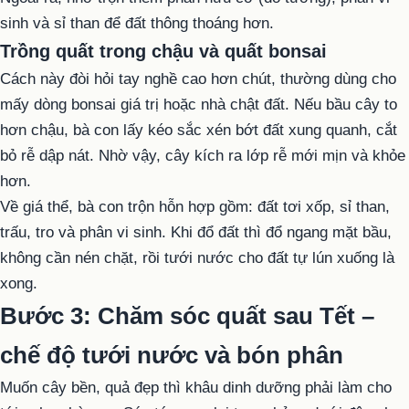
sinh và sỉ than để đất thông thoáng hơn.
Trồng quất trong chậu và quất bonsai
Cách này đòi hỏi tay nghề cao hơn chút, thường dùng cho
mấy dòng bonsai giá trị hoặc nhà chật đất. Nếu bầu cây to
hơn chậu, bà con lấy kéo sắc xén bớt đất xung quanh, cắt
bỏ rễ dập nát. Nhờ vậy, cây kích ra lớp rễ mới mịn và khỏe
hơn.
Về giá thể, bà con trộn hỗn hợp gồm: đất tơi xốp, sỉ than,
trấu, tro và phân vi sinh. Khi đổ đất thì đổ ngang mặt bầu,
không cần nén chặt, rồi tưới nước cho đất tự lún xuống là
xong.
Bước 3: Chăm sóc quất sau Tết –
chế độ tưới nước và bón phân
Muốn cây bền, quả đẹp thì khâu dinh dưỡng phải làm cho