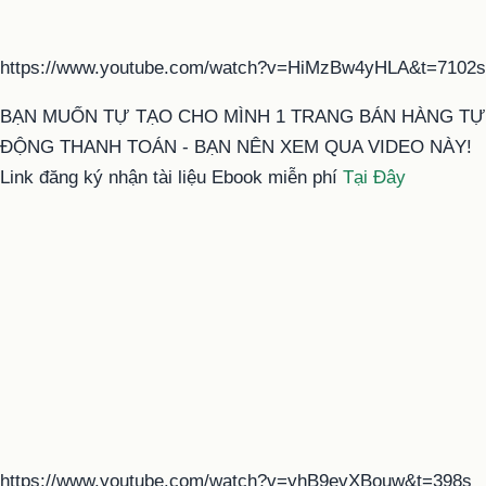
https://www.youtube.com/watch?v=HiMzBw4yHLA&t=7102s
BẠN MUỐN TỰ TẠO CHO MÌNH 1 TRANG BÁN HÀNG TỰ
ĐỘNG THANH TOÁN - BẠN NÊN XEM QUA VIDEO NÀY!
Link đăng ký nhận tài liệu Ebook miễn phí
Tại Đây
https://www.youtube.com/watch?v=yhB9evXBouw&t=398s