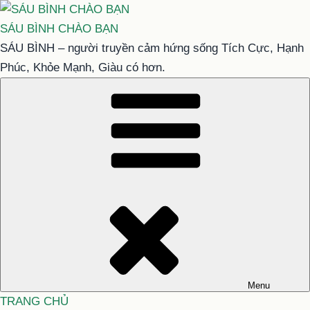
Chuyển
đến
SÁU BÌNH CHÀO BẠN
phần
SÁU BÌNH – người truyền cảm hứng sống Tích Cực, Hạnh
nội
Phúc, Khỏe Mạnh, Giàu có hơn.
dung
Menu
TRANG CHỦ