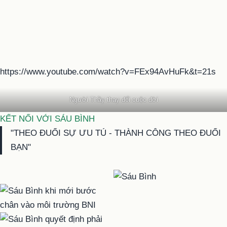
https://www.youtube.com/watch?v=FEx94AvHuFk&t=21s
Người Thầy thay đổi cuộc đời
KẾT NỐI VỚI SÁU BÌNH
"THEO ĐUỔI SỰ ƯU TÚ - THÀNH CÔNG THEO ĐUỔI
BẠN"