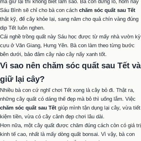
mà giữ lại thì không biết làm sao. Bà con đừng lo, hôm nay
Sáu Bình sẽ chỉ cho bà con cách
chăm sóc quất sau Tết
thật kỹ, để cây khỏe lại, sang năm cho quả chín vàng đúng
dịp Tết luôn nghen.
Cái nghề trồng quất này Sáu học được từ mấy nhà vườn kỳ
cựu ở Văn Giang, Hưng Yên. Bà con làm theo từng bước
bên dưới, bảo đảm cây nào cây nấy xanh tốt.
Vì sao nên chăm sóc quất sau Tết và
giữ lại cây?
Nhiều bà con cứ nghĩ chơi Tết xong là cây bỏ đi. Thật ra,
những cây quất có dáng thế đẹp mà bỏ thì uổng lắm. Việc
chăm sóc quất sau Tết
giúp mình tận dụng lại cây, vừa tiết
kiệm tiền, vừa có cây cảnh đẹp chơi lâu dài.
Hơn nữa, một cây quất được chăm đúng cách còn có giá trị
kinh tế cao, nhất là mấy dòng quất bonsai. Vì vậy, bà con