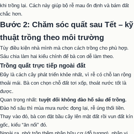
khi trồng lại. Cách này giúp bộ rễ mau ổn định và bám đất
chắc hơn.
Bước 2: Chăm sóc quất sau Tết – kỹ
thuật trồng theo môi trường
Tùy điều kiện nhà mình mà chọn cách trồng cho phù hợp.
Sáu chia làm hai kiểu chính để bà con dễ làm theo.
Trồng quất trực tiếp ngoài đất
Đây là cách cây phát triển khỏe nhất, vì rễ có chỗ lan rộng
thoải mái. Bà con chọn chỗ đất tơi xốp, thoát nước tốt là
được.
Quan trọng nhất:
tuyệt đối không đào hố sâu để trồng.
Đào hố sâu thì mùa mưa nước đọng lại, rễ úng thối liền.
Thay vào đó, bà con đặt bầu cây lên mặt đất rồi vun đất kín
gốc, kiểu “ăn nổi” đó.
Ngoài ra, nhớ trộn thêm phân hữu cơ (đỗ tương), phân vi