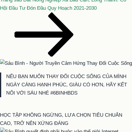
tiếp
Hội Đầu Tư Đón Đầu Quy Hoạch 2021-2030
theo
NẾU BẠN MUỐN THAY ĐỔI CUỘC SỐNG CỦA MÌNH
NGÀY CÀNG HẠNH PHÚC, GIÀU CÓ HƠN, HÃY KẾT
NỐI VỚI SÁU NHÉ #6BINHBDS
HỌC TẬP KHÔNG NGỪNG, LỰA CHỌN TIÊU CHUẨN
CAO, TRỞ NÊN XỨNG ĐÁNG