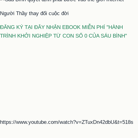
Người Thầy thay đổi cuộc đời
ĐĂNG KÝ TẠI ĐÂY NHẬN EBOOK MIỄN PHÍ "HÀNH
TRÌNH KHỞI NGHIỆP TỪ CON SỐ 0 CỦA SÁU BÌNH"
https://www.youtube.com/watch?v=ZTuxDn42dbU&t=518s