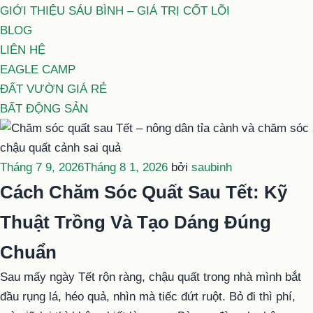
GIỚI THIỆU SÁU BÌNH – GIÁ TRỊ CỐT LÕI
BLOG
LIÊN HỆ
EAGLE CAMP
ĐẤT VƯỜN GIÁ RẺ
BẤT ĐỘNG SẢN
Đăng
Tháng 7 9, 2026
Tháng 8 1, 2026
bởi
saubinh
trong
Cách Chăm Sóc Quất Sau Tết: Kỹ
Thuật Trồng Và Tạo Dáng Đúng
Chuẩn
Sau mấy ngày Tết rộn ràng, chậu quất trong nhà mình bắt
đầu rụng lá, héo quả, nhìn mà tiếc đứt ruột. Bỏ đi thì phí,