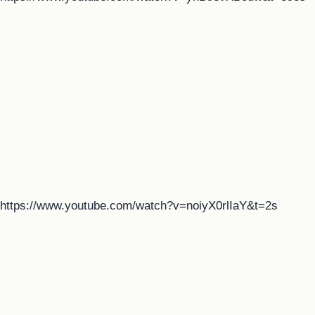
https://www.youtube.com/watch?v=noiyX0rlIaY&t=2s