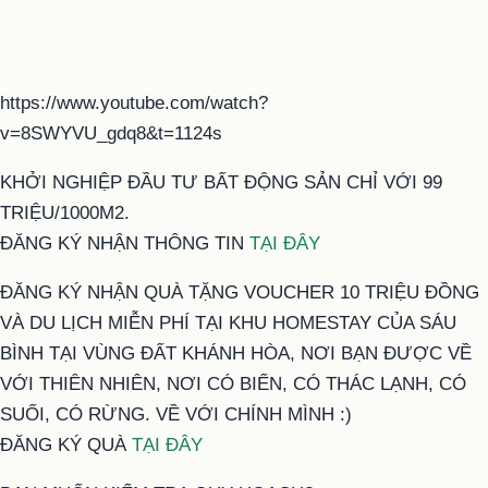
https://www.youtube.com/watch?
v=8SWYVU_gdq8&t=1124s
KHỞI NGHIỆP ĐẦU TƯ BẤT ĐỘNG SẢN CHỈ VỚI 99
TRIỆU/1000M2.
ĐĂNG KÝ NHẬN THÔNG TIN
TẠI ĐÂY
ĐĂNG KÝ NHẬN QUÀ TẶNG VOUCHER 10 TRIỆU ĐỒNG
VÀ DU LỊCH MIỄN PHÍ TẠI KHU HOMESTAY CỦA SÁU
BÌNH TẠI VÙNG ĐẤT KHÁNH HÒA, NƠI BẠN ĐƯỢC VỀ
VỚI THIÊN NHIÊN, NƠI CÓ BIỂN, CÓ THÁC LẠNH, CÓ
SUỐI, CÓ RỪNG. VỀ VỚI CHÍNH MÌNH :)
ĐĂNG KÝ QUÀ
TẠI ĐÂY