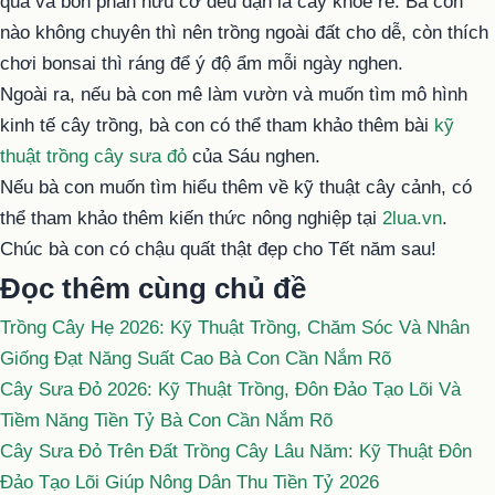
quả và bón phân hữu cơ đều đặn là cây khỏe re. Bà con
nào không chuyên thì nên trồng ngoài đất cho dễ, còn thích
chơi bonsai thì ráng để ý độ ẩm mỗi ngày nghen.
Ngoài ra, nếu bà con mê làm vườn và muốn tìm mô hình
kinh tế cây trồng, bà con có thể tham khảo thêm bài
kỹ
thuật trồng cây sưa đỏ
của Sáu nghen.
Nếu bà con muốn tìm hiểu thêm về kỹ thuật cây cảnh, có
thể tham khảo thêm kiến thức nông nghiệp tại
2lua.vn
.
Chúc bà con có chậu quất thật đẹp cho Tết năm sau!
Đọc thêm cùng chủ đề
Trồng Cây Hẹ 2026: Kỹ Thuật Trồng, Chăm Sóc Và Nhân
Giống Đạt Năng Suất Cao Bà Con Cần Nắm Rõ
Cây Sưa Đỏ 2026: Kỹ Thuật Trồng, Đôn Đảo Tạo Lõi Và
Tiềm Năng Tiền Tỷ Bà Con Cần Nắm Rõ
Cây Sưa Đỏ Trên Đất Trồng Cây Lâu Năm: Kỹ Thuật Đôn
Đảo Tạo Lõi Giúp Nông Dân Thu Tiền Tỷ 2026