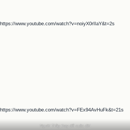
https://www.youtube.com/watch?v=noiyX0rlIaY&t=2s
https://www.youtube.com/watch?v=FEx94AvHuFk&t=21s
Người Thầy thay đổi cuộc đời