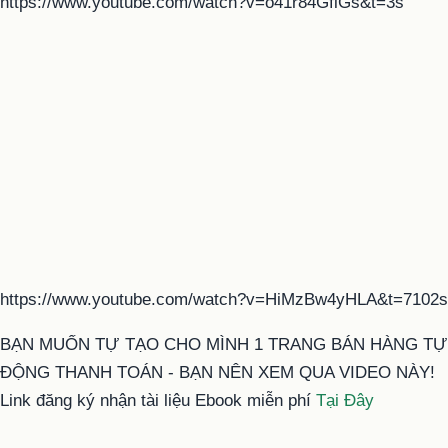
https://www.youtube.com/watch?v=o41r84GfiGs&t=3s
https://www.youtube.com/watch?v=HiMzBw4yHLA&t=7102s
BẠN MUỐN TỰ TẠO CHO MÌNH 1 TRANG BÁN HÀNG TỰ
ĐỘNG THANH TOÁN - BẠN NÊN XEM QUA VIDEO NÀY!
Link đăng ký nhận tài liệu Ebook miễn phí
Tại Đây