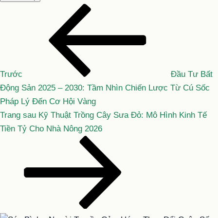
Bài
Điều
cũ
hướng
hơn
bài
viết
Trước
Đầu Tư Bất
Động Sản 2025 – 2030: Tầm Nhìn Chiến Lược Từ Cú Sốc
Pháp Lý Đến Cơ Hội Vàng
Bài
Trang sau
Kỹ Thuật Trồng Cây Sưa Đỏ: Mô Hình Kinh Tế
tiếp
Tiền Tỷ Cho Nhà Nông 2026
theo