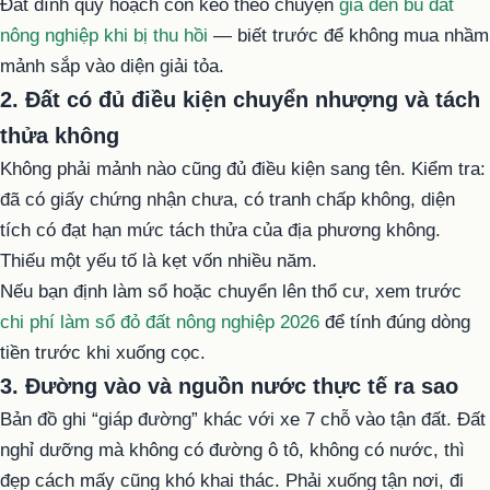
Đất dính quy hoạch còn kéo theo chuyện
giá đền bù đất
nông nghiệp khi bị thu hồi
— biết trước để không mua nhầm
mảnh sắp vào diện giải tỏa.
2. Đất có đủ điều kiện chuyển nhượng và tách
thửa không
Không phải mảnh nào cũng đủ điều kiện sang tên. Kiểm tra:
đã có giấy chứng nhận chưa, có tranh chấp không, diện
tích có đạt hạn mức tách thửa của địa phương không.
Thiếu một yếu tố là kẹt vốn nhiều năm.
Nếu bạn định làm sổ hoặc chuyển lên thổ cư, xem trước
chi phí làm sổ đỏ đất nông nghiệp 2026
để tính đúng dòng
tiền trước khi xuống cọc.
3. Đường vào và nguồn nước thực tế ra sao
Bản đồ ghi “giáp đường” khác với xe 7 chỗ vào tận đất. Đất
nghỉ dưỡng mà không có đường ô tô, không có nước, thì
đẹp cách mấy cũng khó khai thác. Phải xuống tận nơi, đi