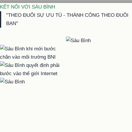
KẾT NỐI VỚI SÁU BÌNH
"THEO ĐUỔI SỰ ƯU TÚ - THÀNH CÔNG THEO ĐUỔI
BẠN"