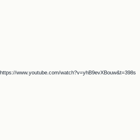
https://www.youtube.com/watch?v=yhB9evXBouw&t=398s