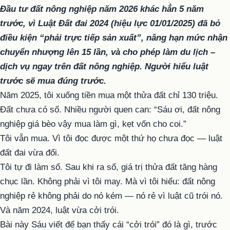
Đầu tư đất nông nghiệp năm 2026 khác hẳn 5 năm
trước, vì Luật Đất đai 2024 (hiệu lực 01/01/2025) đã bỏ
điều kiện “phải trực tiếp sản xuất”, nâng hạn mức nhận
chuyển nhượng lên 15 lần, và cho phép làm du lịch –
dịch vụ ngay trên đất nông nghiệp. Người hiểu luật
trước sẽ mua đúng trước.
Năm 2025, tôi xuống tiền mua một thửa đất chỉ 130 triệu.
Đất chưa có sổ. Nhiều người quen can: “Sáu ơi, đất nông
nghiệp giá bèo vậy mua làm gì, kẹt vốn cho coi.”
Tôi vẫn mua. Vì tôi đọc được một thứ họ chưa đọc — luật
đất đai vừa đổi.
Tôi tự đi làm sổ. Sau khi ra sổ, giá trị thửa đất tăng hàng
chục lần. Không phải vì tôi may. Mà vì tôi hiểu: đất nông
nghiệp rẻ không phải do nó kém — nó rẻ vì luật cũ trói nó.
Và năm 2024, luật vừa cởi trói.
Bài này Sáu viết để bạn thấy cái “cởi trói” đó là gì, trước