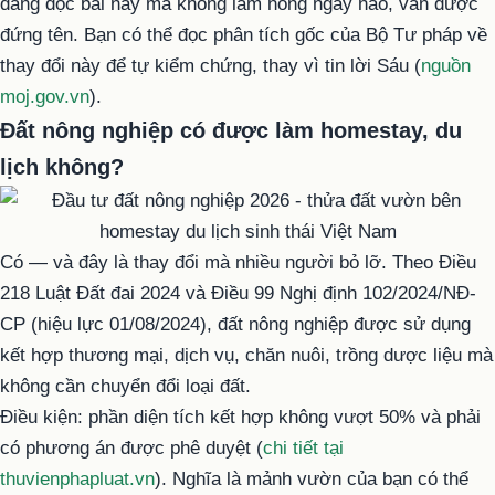
đang đọc bài này mà không làm nông ngày nào, vẫn được
đứng tên. Bạn có thể đọc phân tích gốc của Bộ Tư pháp về
thay đổi này để tự kiểm chứng, thay vì tin lời Sáu (
nguồn
moj.gov.vn
).
Đất nông nghiệp có được làm homestay, du
lịch không?
Có — và đây là thay đổi mà nhiều người bỏ lỡ. Theo Điều
218 Luật Đất đai 2024 và Điều 99 Nghị định 102/2024/NĐ-
CP (hiệu lực 01/08/2024), đất nông nghiệp được sử dụng
kết hợp thương mại, dịch vụ, chăn nuôi, trồng dược liệu mà
không cần chuyển đổi loại đất.
Điều kiện: phần diện tích kết hợp không vượt 50% và phải
có phương án được phê duyệt (
chi tiết tại
thuvienphapluat.vn
). Nghĩa là mảnh vườn của bạn có thể