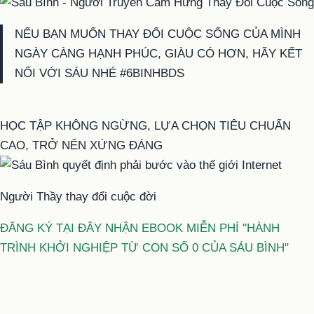
NẾU BẠN MUỐN THAY ĐỔI CUỘC SỐNG CỦA MÌNH
NGÀY CÀNG HẠNH PHÚC, GIÀU CÓ HƠN, HÃY KẾT
NỐI VỚI SÁU NHÉ #6BINHBDS
HỌC TẬP KHÔNG NGỪNG, LỰA CHỌN TIÊU CHUẨN
CAO, TRỞ NÊN XỨNG ĐÁNG
Người Thầy thay đổi cuộc đời
ĐĂNG KÝ TẠI ĐÂY NHẬN EBOOK MIỄN PHÍ "HÀNH
TRÌNH KHỞI NGHIỆP TỪ CON SỐ 0 CỦA SÁU BÌNH"