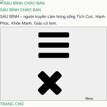
Chuyển
đến
SÁU BÌNH CHÀO BẠN
phần
SÁU BÌNH – người truyền cảm hứng sống Tích Cực, Hạnh
nội
Phúc, Khỏe Mạnh, Giàu có hơn.
dung
Menu
TRANG CHỦ