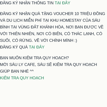
ĐĂNG KÝ NHẬN THÔNG TIN
TẠI ĐÂY
ĐĂNG KÝ NHẬN QUÀ TẶNG VOUCHER 10 TRIỆU ĐỒNG
VÀ DU LỊCH MIỄN PHÍ TẠI KHU HOMESTAY CỦA SÁU
BÌNH TẠI VÙNG ĐẤT KHÁNH HÒA, NƠI BẠN ĐƯỢC VỀ
VỚI THIÊN NHIÊN, NƠI CÓ BIỂN, CÓ THÁC LẠNH, CÓ
SUỐI, CÓ RỪNG. VỀ VỚI CHÍNH MÌNH :)
ĐĂNG KÝ QUÀ
TẠI ĐÂY
BẠN MUỐN KIỂM TRA QUY HOẠCH?
MỜI SÁU LY CAFE, SÁU SẼ KIỂM TRA QUY HOẠCH
GIÚP BẠN NHÉ ^^
KIỂM TRA QUY HOẠCH