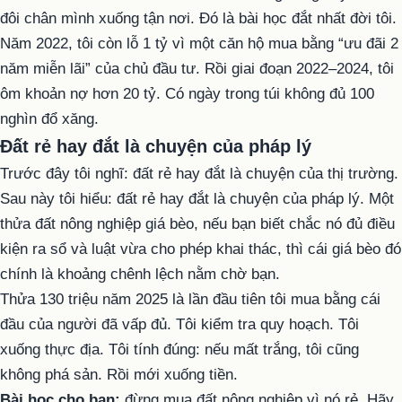
đôi chân mình xuống tận nơi. Đó là bài học đắt nhất đời tôi.
Năm 2022, tôi còn lỗ 1 tỷ vì một căn hộ mua bằng “ưu đãi 2
năm miễn lãi” của chủ đầu tư. Rồi giai đoạn 2022–2024, tôi
ôm khoản nợ hơn 20 tỷ. Có ngày trong túi không đủ 100
nghìn đổ xăng.
Đất rẻ hay đắt là chuyện của pháp lý
Trước đây tôi nghĩ: đất rẻ hay đắt là chuyện của thị trường.
Sau này tôi hiểu: đất rẻ hay đắt là chuyện của pháp lý. Một
thửa đất nông nghiệp giá bèo, nếu bạn biết chắc nó đủ điều
kiện ra sổ và luật vừa cho phép khai thác, thì cái giá bèo đó
chính là khoảng chênh lệch nằm chờ bạn.
Thửa 130 triệu năm 2025 là lần đầu tiên tôi mua bằng cái
đầu của người đã vấp đủ. Tôi kiểm tra quy hoạch. Tôi
xuống thực địa. Tôi tính đúng: nếu mất trắng, tôi cũng
không phá sản. Rồi mới xuống tiền.
Bài học cho bạn:
đừng mua đất nông nghiệp vì nó rẻ. Hãy