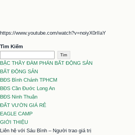
https://www.youtube.com/watch?v=noiyX0rlIaY
Tìm Kiếm
Tìm
BẬC THẦY ĐÀM PHÁN BẤT ĐỘNG SẢN
BẤT ĐỘNG SẢN
BĐS Bình Chánh TPHCM
BĐS Cần Đước Long An
BĐS Ninh Thuận
ĐẤT VƯỜN GIÁ RẺ
EAGLE CAMP
GIỚI THIỆU
Liên hệ với Sáu Bình – Người trao giá trị