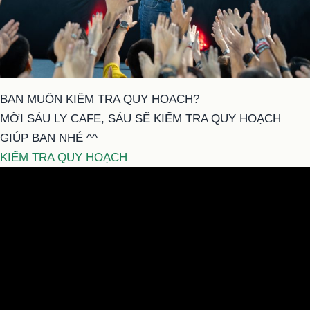
BẠN MUỐN KIỂM TRA QUY HOẠCH?
MỜI SÁU LY CAFE, SÁU SẼ KIỂM TRA QUY HOẠCH
GIÚP BẠN NHÉ ^^
KIỂM TRA QUY HOẠCH