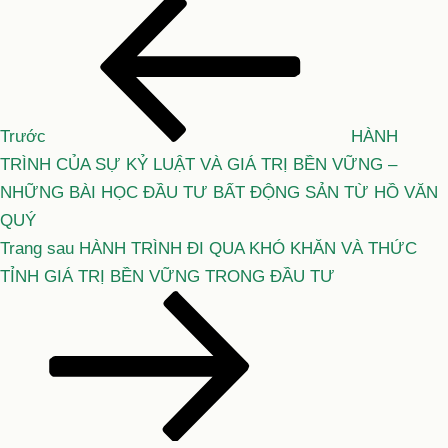
Bài
Điều
cũ
hướng
hơn
bài
viết
Trước
HÀNH
TRÌNH CỦA SỰ KỶ LUẬT VÀ GIÁ TRỊ BỀN VỮNG –
NHỮNG BÀI HỌC ĐẦU TƯ BẤT ĐỘNG SẢN TỪ HỒ VĂN
QUÝ
Bài
Trang sau
HÀNH TRÌNH ĐI QUA KHÓ KHĂN VÀ THỨC
tiếp
TỈNH GIÁ TRỊ BỀN VỮNG TRONG ĐẦU TƯ
theo