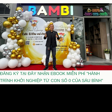
ĐĂNG KÝ TẠI ĐÂY NHẬN EBOOK MIỄN PHÍ "HÀNH
TRÌNH KHỞI NGHIỆP TỪ CON SỐ 0 CỦA SÁU BÌNH"