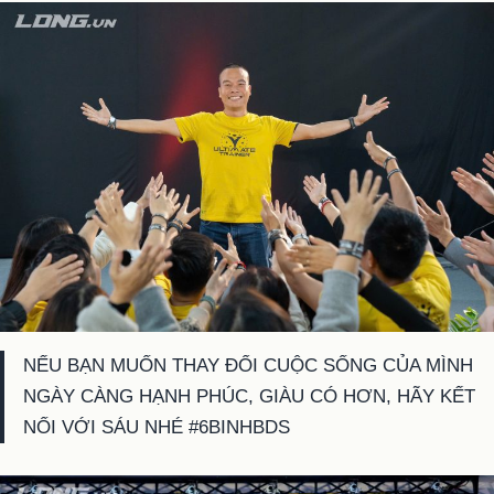
NẾU BẠN MUỐN THAY ĐỔI CUỘC SỐNG CỦA MÌNH
NGÀY CÀNG HẠNH PHÚC, GIÀU CÓ HƠN, HÃY KẾT
NỐI VỚI SÁU NHÉ #6BINHBDS