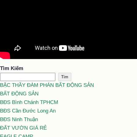
Tìm Kiếm
Tìm
BẬC THẦY ĐÀM PHÁN BẤT ĐỘNG SẢN
BẤT ĐỘNG SẢN
BĐS Bình Chánh TPHCM
BĐS Cần Đước Long An
BĐS Ninh Thuận
ĐẤT VƯỜN GIÁ RẺ
EAGLE CAMP