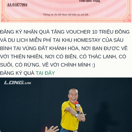
ĐĂNG KÝ NHẬN QUÀ TẶNG VOUCHER 10 TRIỆU ĐỒNG
VÀ DU LỊCH MIỄN PHÍ TẠI KHU HOMESTAY CỦA SÁU
BÌNH TẠI VÙNG ĐẤT KHÁNH HÒA, NƠI BẠN ĐƯỢC VỀ
VỚI THIÊN NHIÊN, NƠI CÓ BIỂN, CÓ THÁC LẠNH, CÓ
SUỐI, CÓ RỪNG. VỀ VỚI CHÍNH MÌNH :)
ĐĂNG KÝ QUÀ
TẠI ĐÂY