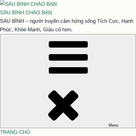
Chuyển
đến
SÁU BÌNH CHÀO BẠN
phần
SÁU BÌNH – người truyền cảm hứng sống Tích Cực, Hạnh
nội
Phúc, Khỏe Mạnh, Giàu có hơn.
dung
Menu
TRANG CHỦ