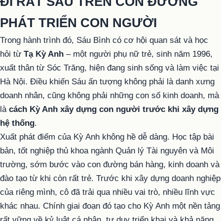
ĐI RẤT SÂU TRÊN CON ĐƯỜNG
PHÁT TRIỂN CON NGƯỜI
Trong hành trình đó, Sáu Bình có cơ hội quan sát và học
hỏi từ
Tạ Kỳ Anh
– một người phụ nữ trẻ, sinh năm 1996,
xuất thân từ Sóc Trăng, hiện đang sinh sống và làm việc tại
Hà Nội. Điều khiến Sáu ấn tượng không phải là danh xưng
doanh nhân, cũng không phải những con số kinh doanh, mà
là
cách Kỳ Anh xây dựng con người trước khi xây dựng
hệ thống
.
Xuất phát điểm của Kỳ Anh không hề dễ dàng. Học tập bài
bản, tốt nghiệp thủ khoa ngành Quản lý Tài nguyên và Môi
trường, sớm bước vào con đường bán hàng, kinh doanh và
đào tạo từ khi còn rất trẻ. Trước khi xây dựng doanh nghiệp
của riêng mình, cô đã trải qua nhiều vai trò, nhiều lĩnh vực
khác nhau. Chính giai đoạn đó tạo cho Kỳ Anh một nền tảng
rất vững về kỷ luật cá nhân, tư duy triển khai và khả năng