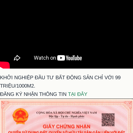
KHỞI NGHIỆP ĐẦU TƯ BẤT ĐỘNG SẢN CHỈ VỚI 99
TRIỆU/1000M2.
ĐĂNG KÝ NHẬN THÔNG TIN
TẠI ĐÂY