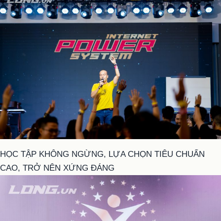
HỌC TẬP KHÔNG NGỪNG, LỰA CHỌN TIÊU CHUẨN
CAO, TRỞ NÊN XỨNG ĐÁNG