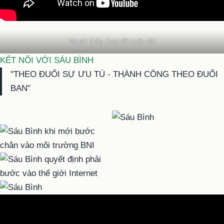
Người Thầy thay đổi cuộc đời
KẾT NỐI VỚI SÁU BÌNH
"THEO ĐUỔI SỰ ƯU TÚ - THÀNH CÔNG THEO ĐUỔI
BẠN"