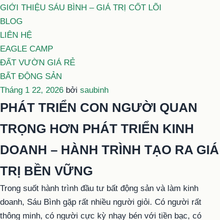
GIỚI THIỆU SÁU BÌNH – GIÁ TRỊ CỐT LÕI
BLOG
LIÊN HỆ
EAGLE CAMP
ĐẤT VƯỜN GIÁ RẺ
BẤT ĐỘNG SẢN
Đăng
Tháng 1 22, 2026
bởi
saubinh
trong
PHÁT TRIỂN CON NGƯỜI QUAN
TRỌNG HƠN PHÁT TRIỂN KINH
DOANH – HÀNH TRÌNH TẠO RA GIÁ
TRỊ BỀN VỮNG
Trong suốt hành trình đầu tư bất động sản và làm kinh
doanh, Sáu Bình gặp rất nhiều người giỏi. Có người rất
thông minh, có người cực kỳ nhạy bén với tiền bạc, có