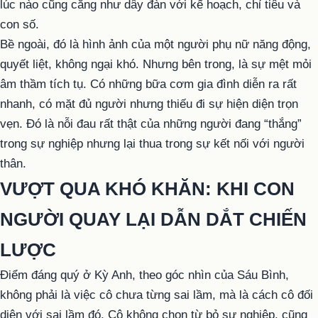
lúc nào cũng căng như dây đàn với kế hoạch, chỉ tiêu và
con số.
Bề ngoài, đó là hình ảnh của một người phụ nữ năng động,
quyết liệt, không ngại khó. Nhưng bên trong, là sự mệt mỏi
âm thầm tích tụ. Có những bữa cơm gia đình diễn ra rất
nhanh, có mặt đủ người nhưng thiếu đi sự hiện diện trọn
vẹn. Đó là nỗi đau rất thật của những người đang “thắng”
trong sự nghiệp nhưng lại thua trong sự kết nối với người
thân.
VƯỢT QUA KHÓ KHĂN: KHI CON
NGƯỜI QUAY LẠI DẪN DẮT CHIẾN
LƯỢC
Điểm đáng quý ở Kỳ Anh, theo góc nhìn của Sáu Bình,
không phải là việc cô chưa từng sai lầm, mà là cách cô đối
diện với sai lầm đó. Cô không chọn từ bỏ sự nghiệp, cũng