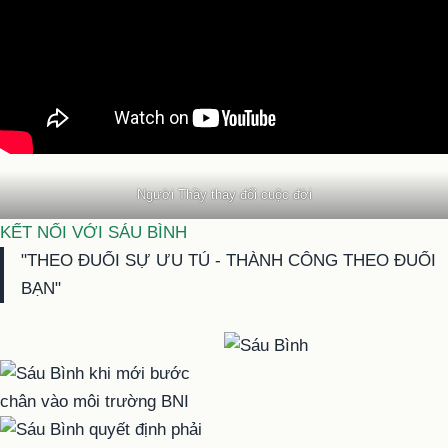
Người Thầy thay đổi cuộc đời
KẾT NỐI VỚI SÁU BÌNH
"THEO ĐUỔI SỰ ƯU TÚ - THÀNH CÔNG THEO ĐUỔI
BẠN"