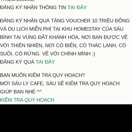
ĐĂNG KÝ NHẬN THÔNG TIN
TẠI ĐÂY
ĐĂNG KÝ NHẬN QUÀ TẶNG VOUCHER 10 TRIỆU ĐỒNG
VÀ DU LỊCH MIỄN PHÍ TẠI KHU HOMESTAY CỦA SÁU
BÌNH TẠI VÙNG ĐẤT KHÁNH HÒA, NƠI BẠN ĐƯỢC VỀ
VỚI THIÊN NHIÊN, NƠI CÓ BIỂN, CÓ THÁC LẠNH, CÓ
SUỐI, CÓ RỪNG. VỀ VỚI CHÍNH MÌNH :)
ĐĂNG KÝ QUÀ
TẠI ĐÂY
BẠN MUỐN KIỂM TRA QUY HOẠCH?
MỜI SÁU LY CAFE, SÁU SẼ KIỂM TRA QUY HOẠCH
GIÚP BẠN NHÉ ^^
KIỂM TRA QUY HOẠCH