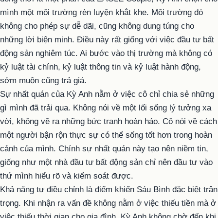
mình một môi trường rèn luyện khắt khe. Môi trường đó
không cho phép sự dễ dãi, cũng không dung túng cho
những lời biện minh. Điều này rất giống với việc đầu tư bất
động sản nghiêm túc. Ai bước vào thị trường mà không có
kỷ luật tài chính, kỷ luật thông tin và kỷ luật hành động,
sớm muộn cũng trả giá.
Sự nhất quán của Kỳ Anh nằm ở việc cô chỉ chia sẻ những
gì mình đã trải qua. Không nói về một lối sống lý tưởng xa
vời, không vẽ ra những bức tranh hoàn hảo. Cô nói về cách
một người bận rộn thực sự có thể sống tốt hơn trong hoàn
cảnh của mình. Chính sự nhất quán này tạo nên niềm tin,
giống như một nhà đầu tư bất động sản chỉ nên đầu tư vào
thứ mình hiểu rõ và kiểm soát được.
Khả năng tự điều chỉnh là điểm khiến Sáu Bình đặc biệt trân
trọng. Khi nhận ra vấn đề không nằm ở việc thiếu tiền mà ở
việc thiếu thời gian cho gia đình, Kỳ Anh không chờ đến khi