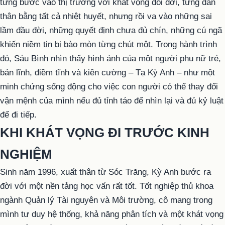
từng bước vào thị trường với khát vọng đổi đời, từng dấn
thân bằng tất cả nhiệt huyết, nhưng rồi va vào những sai
lầm đầu đời, những quyết định chưa đủ chín, những cú ngã
khiến niềm tin bị bào mòn từng chút một. Trong hành trình
đó, Sáu Bình nhìn thấy hình ảnh của một người phụ nữ trẻ,
bản lĩnh, điềm tĩnh và kiên cường – Tạ Kỳ Anh – như một
minh chứng sống động cho việc con người có thể thay đổi
vận mệnh của mình nếu đủ tỉnh táo để nhìn lại và đủ kỷ luật
để đi tiếp.
KHI KHÁT VỌNG ĐI TRƯỚC KINH
NGHIỆM
Sinh năm 1996, xuất thân từ Sóc Trăng, Kỳ Anh bước ra
đời với một nền tảng học vấn rất tốt. Tốt nghiệp thủ khoa
ngành Quản lý Tài nguyên và Môi trường, cô mang trong
mình tư duy hệ thống, khả năng phân tích và một khát vọng