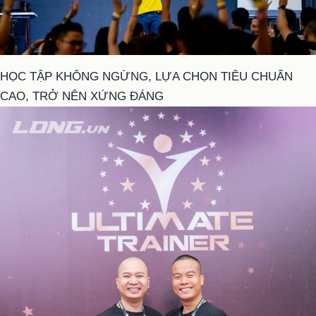
HỌC TẬP KHÔNG NGỪNG, LỰA CHỌN TIÊU CHUẨN
CAO, TRỞ NÊN XỨNG ĐÁNG