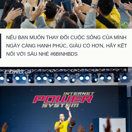
NẾU BẠN MUỐN THAY ĐỔI CUỘC SỐNG CỦA MÌNH
NGÀY CÀNG HẠNH PHÚC, GIÀU CÓ HƠN, HÃY KẾT
NỐI VỚI SÁU NHÉ #6BINHBDS