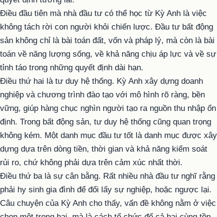
Điều đầu tiên mà nhà đầu tư có thể học từ Kỳ Anh là việc
không tách rời con người khỏi chiến lược. Đầu tư bất động
sản không chỉ là bài toán đất, vốn và pháp lý, mà còn là bài
toán về năng lượng sống, về khả năng chịu áp lực và về sự
tỉnh táo trong những quyết định dài hạn.
Điều thứ hai là tư duy hệ thống. Kỳ Anh xây dựng doanh
nghiệp và chương trình đào tạo với mô hình rõ ràng, bền
vững, giúp hàng chục nghìn người tạo ra nguồn thu nhập ổn
định. Trong bất động sản, tư duy hệ thống cũng quan trọng
không kém. Một danh mục đầu tư tốt là danh mục được xây
dựng dựa trên dòng tiền, thời gian và khả năng kiểm soát
rủi ro, chứ không phải dựa trên cảm xúc nhất thời.
Điều thứ ba là sự cân bằng. Rất nhiều nhà đầu tư nghĩ rằng
phải hy sinh gia đình để đổi lấy sự nghiệp, hoặc ngược lại.
Câu chuyện của Kỳ Anh cho thấy, vấn đề không nằm ở việc
chọn một trong hai, mà là cách tổ chức để cả hai cùng tồn