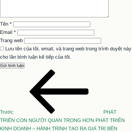
Tên
*
Email
*
Trang web
Lưu tên của tôi, email, và trang web trong trình duyệt này
cho lần bình luận kế tiếp của tôi.
Bài
Điều
cũ
hướng
hơn
bài
viết
Trước
PHÁT
TRIỂN CON NGƯỜI QUAN TRỌNG HƠN PHÁT TRIỂN
KINH DOANH – HÀNH TRÌNH TẠO RA GIÁ TRỊ BỀN