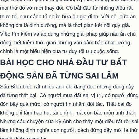
mọi thứ đổ vỡ mới thay đổi. Cô bắt đầu từ những điều rất
thực tế, như cách tổ chức bữa ăn gia đình. Với cô, bữa ăn
không chỉ là dinh dưỡng, mà là thời gian kết nối quý giá.
Việc tìm kiếm và áp dụng những giải pháp giúp nấu ăn chủ
động, tiết kiệm thời gian nhưng vẫn đảm bảo chất lượng,
chính là một biểu hiện của tư duy tối ưu cuộc sống.
BÀI HỌC CHO NHÀ ĐẦU TƯ BẤT
ĐỘNG SẢN ĐÃ TỪNG SAI LẦM
Sáu Bình biết, rất nhiều anh chị đang đọc những dòng này
đã từng thất bại. Có người mua đất sai vị trí, có người dùng
đòn bẩy quá mức, có người tin nhầm đối tác. Thất bại đó
không chỉ làm hao hụt tài chính, mà còn bào mòn tinh thần.
Nhưng câu chuyện của Kỳ Anh cho thấy một điều rất rõ: sai
lầm không định nghĩa con người, cách đứng dậy mới là thứ
quyết định tương lai.