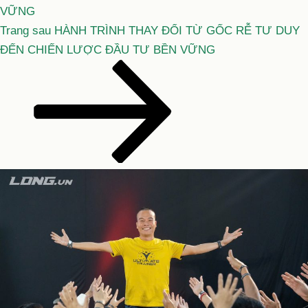
VỮNG
Bài
Trang sau
HÀNH TRÌNH THAY ĐỔI TỪ GỐC RỄ TƯ DUY
tiếp
ĐẾN CHIẾN LƯỢC ĐẦU TƯ BỀN VỮNG
theo