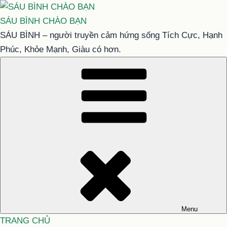
Chuyển
đến
SÁU BÌNH CHÀO BẠN
phần
SÁU BÌNH – người truyền cảm hứng sống Tích Cực, Hạnh
nội
Phúc, Khỏe Mạnh, Giàu có hơn.
dung
Menu
TRANG CHỦ