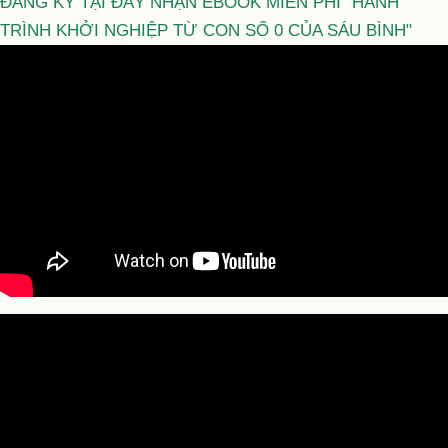
ĐĂNG KÝ TẠI ĐÂY NHẬN EBOOK MIỄN PHÍ "HÀNH
TRÌNH KHỞI NGHIỆP TỪ CON SỐ 0 CỦA SÁU BÌNH"