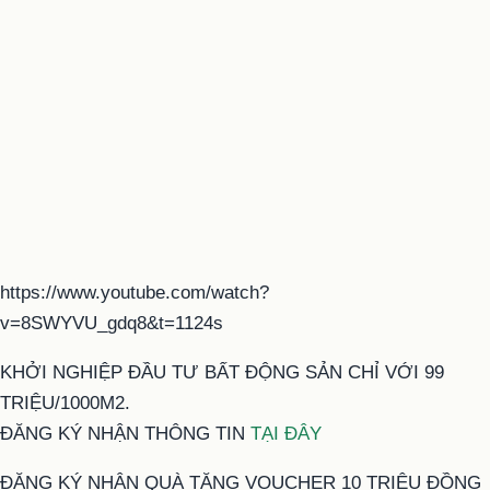
https://www.youtube.com/watch?
v=8SWYVU_gdq8&t=1124s
KHỞI NGHIỆP ĐẦU TƯ BẤT ĐỘNG SẢN CHỈ VỚI 99
TRIỆU/1000M2.
ĐĂNG KÝ NHẬN THÔNG TIN
TẠI ĐÂY
ĐĂNG KÝ NHẬN QUÀ TẶNG VOUCHER 10 TRIỆU ĐỒNG