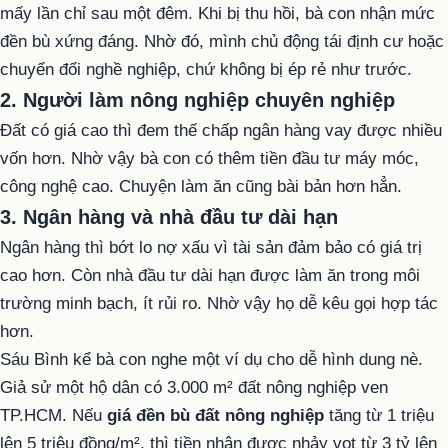
mấy lần chỉ sau một đêm. Khi bị thu hồi, bà con nhận mức
đền bù xứng đáng. Nhờ đó, mình chủ động tái định cư hoặc
chuyển đổi nghề nghiệp, chứ không bị ép rẻ như trước.
2. Người làm nông nghiệp chuyên nghiệp
Đất có giá cao thì đem thế chấp ngân hàng vay được nhiều
vốn hơn. Nhờ vậy bà con có thêm tiền đầu tư máy móc,
công nghệ cao. Chuyện làm ăn cũng bài bản hơn hẳn.
3. Ngân hàng và nhà đầu tư dài hạn
Ngân hàng thì bớt lo nợ xấu vì tài sản đảm bảo có giá trị
cao hơn. Còn nhà đầu tư dài hạn được làm ăn trong môi
trường minh bạch, ít rủi ro. Nhờ vậy họ dễ kêu gọi hợp tác
hơn.
Sáu Bình kể bà con nghe một ví dụ cho dễ hình dung nè.
Giả sử một hộ dân có 3.000 m² đất nông nghiệp ven
TP.HCM. Nếu
giá đền bù đất nông nghiệp
tăng từ 1 triệu
lên 5 triệu đồng/m², thì tiền nhận được nhảy vọt từ 3 tỷ lên