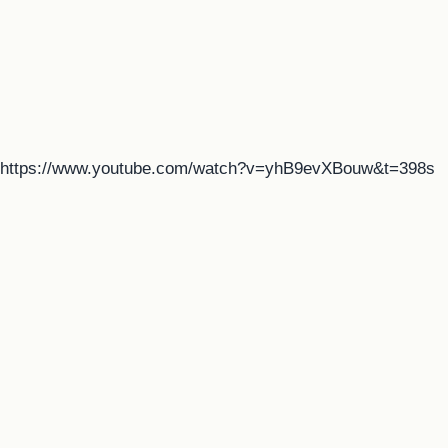
https://www.youtube.com/watch?v=yhB9evXBouw&t=398s