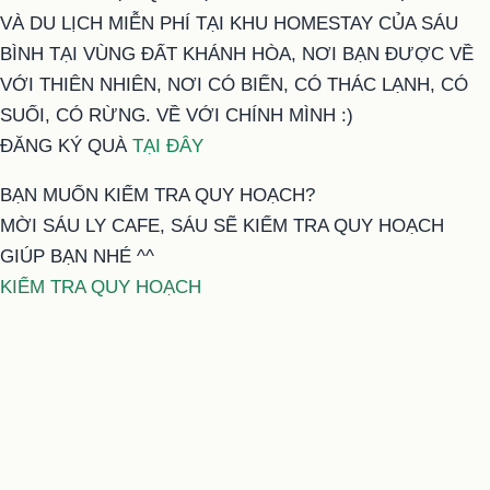
VÀ DU LỊCH MIỄN PHÍ TẠI KHU HOMESTAY CỦA SÁU
BÌNH TẠI VÙNG ĐẤT KHÁNH HÒA, NƠI BẠN ĐƯỢC VỀ
VỚI THIÊN NHIÊN, NƠI CÓ BIỂN, CÓ THÁC LẠNH, CÓ
SUỐI, CÓ RỪNG. VỀ VỚI CHÍNH MÌNH :)
ĐĂNG KÝ QUÀ
TẠI ĐÂY
BẠN MUỐN KIỂM TRA QUY HOẠCH?
MỜI SÁU LY CAFE, SÁU SẼ KIỂM TRA QUY HOẠCH
GIÚP BẠN NHÉ ^^
KIỂM TRA QUY HOẠCH