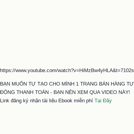
https://www.youtube.com/watch?v=HiMzBw4yHLA&t=7102s
BẠN MUỐN TỰ TẠO CHO MÌNH 1 TRANG BÁN HÀNG TỰ
ĐỘNG THANH TOÁN - BẠN NÊN XEM QUA VIDEO NÀY!
Link đăng ký nhận tài liệu Ebook miễn phí
Tại Đây