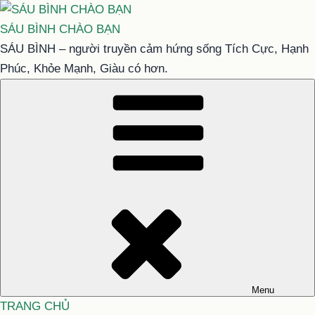
Chuyển
đến
SÁU BÌNH CHÀO BẠN
phần
SÁU BÌNH – người truyền cảm hứng sống Tích Cực, Hạnh
nội
Phúc, Khỏe Mạnh, Giàu có hơn.
dung
Menu
TRANG CHỦ