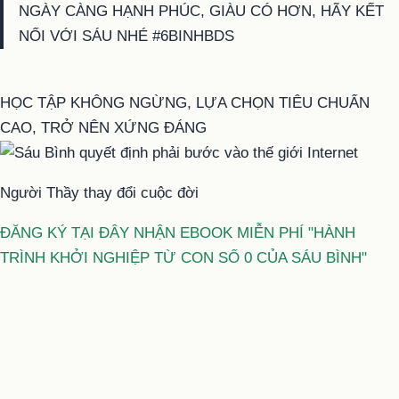
NGÀY CÀNG HẠNH PHÚC, GIÀU CÓ HƠN, HÃY KẾT
NỐI VỚI SÁU NHÉ #6BINHBDS
HỌC TẬP KHÔNG NGỪNG, LỰA CHỌN TIÊU CHUẨN
CAO, TRỞ NÊN XỨNG ĐÁNG
Người Thầy thay đổi cuộc đời
ĐĂNG KÝ TẠI ĐÂY NHẬN EBOOK MIỄN PHÍ "HÀNH
TRÌNH KHỞI NGHIỆP TỪ CON SỐ 0 CỦA SÁU BÌNH"