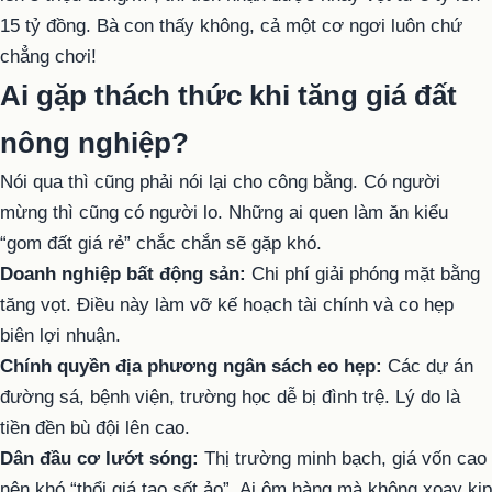
15 tỷ đồng. Bà con thấy không, cả một cơ ngơi luôn chứ
chẳng chơi!
Ai gặp thách thức khi tăng giá đất
nông nghiệp?
Nói qua thì cũng phải nói lại cho công bằng. Có người
mừng thì cũng có người lo. Những ai quen làm ăn kiểu
“gom đất giá rẻ” chắc chắn sẽ gặp khó.
Doanh nghiệp bất động sản:
Chi phí giải phóng mặt bằng
tăng vọt. Điều này làm vỡ kế hoạch tài chính và co hẹp
biên lợi nhuận.
Chính quyền địa phương ngân sách eo hẹp:
Các dự án
đường sá, bệnh viện, trường học dễ bị đình trệ. Lý do là
tiền đền bù đội lên cao.
Dân đầu cơ lướt sóng:
Thị trường minh bạch, giá vốn cao
nên khó “thổi giá tạo sốt ảo”. Ai ôm hàng mà không xoay kịp