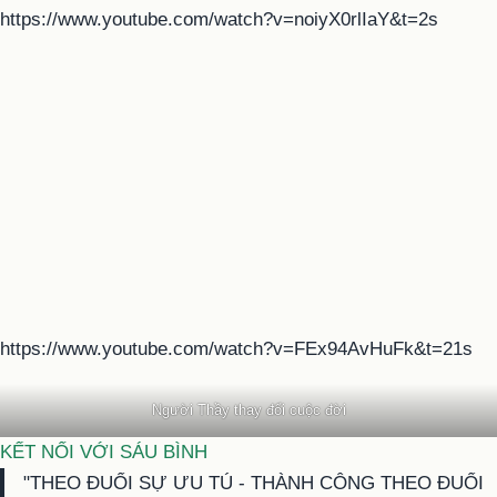
https://www.youtube.com/watch?v=noiyX0rlIaY&t=2s
https://www.youtube.com/watch?v=FEx94AvHuFk&t=21s
Người Thầy thay đổi cuộc đời
KẾT NỐI VỚI SÁU BÌNH
"THEO ĐUỔI SỰ ƯU TÚ - THÀNH CÔNG THEO ĐUỔI