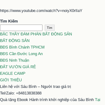
https://www.youtube.com/watch?v=noiyX0rlIaY
Tìm Kiếm
Tìm
BẬC THẦY ĐÀM PHÁN BẤT ĐỘNG SẢN
BẤT ĐỘNG SẢN
BĐS Bình Chánh TPHCM
BĐS Cần Đước Long An
BĐS Ninh Thuận
ĐẤT VƯỜN GIÁ RẺ
EAGLE CAMP
GIỚI THIỆU
Liên hệ với Sáu Bình – Người trao giá trị
Tel/Zalo: +84813838388
Quà tặng Ebook Hành trình khởi nghiệp của Sáu Bình
Tại