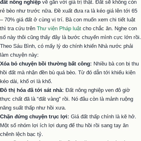
đất nông nghiệp
về gần với giá trị thật. Đất sẽ không còn
rẻ bèo như trước nữa. Đề xuất đưa ra là kéo giá lên tới 65
– 70% giá đất ở cùng vị trí. Bà con muốn xem chi tiết luật
thì tra cứu trên
Thư viện Pháp luật
cho chắc ăn. Nghe con
số này thôi cũng thấy đây là bước chuyển mình cực lớn rồi.
Theo Sáu Bình, có mấy lý do chính khiến Nhà nước phải
làm chuyện này:
Xóa bỏ chuyện bồi thường bất công:
Nhiều bà con bị thu
hồi đất mà nhận đền bù quá bèo. Từ đó dẫn tới khiếu kiện
kéo dài, khổ ơi là khổ.
Đô thị hóa đã tới sát nhà:
Đất nông nghiệp ven đô giờ
thực chất đã là “đất vàng” rồi. Nó đâu còn là mảnh ruộng
năng suất thấp như hồi xưa.
Chặn đứng chuyện trục lợi:
Giá đất thấp chính là kẽ hở.
Một số nhóm lợi ích lợi dụng để thu hồi rồi sang tay ăn
chênh lệch bạc tỷ.