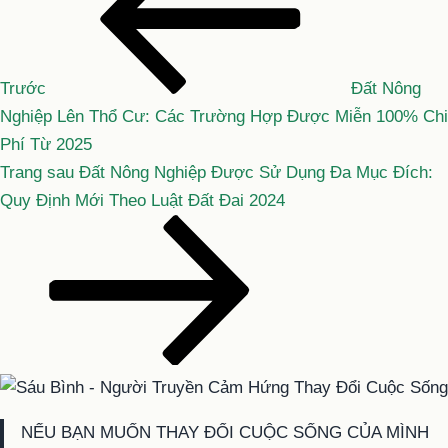
hướng
hơn
bài
viết
Trước
Đất Nông
Nghiệp Lên Thổ Cư: Các Trường Hợp Được Miễn 100% Chi
Phí Từ 2025
Bài
Trang sau
Đất Nông Nghiệp Được Sử Dụng Đa Mục Đích:
tiếp
Quy Định Mới Theo Luật Đất Đai 2024
theo
NẾU BẠN MUỐN THAY ĐỔI CUỘC SỐNG CỦA MÌNH