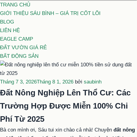
TRANG CHỦ
GIỚI THIỆU SÁU BÌNH – GIÁ TRỊ CỐT LÕI
BLOG
LIÊN HỆ
EAGLE CAMP
ĐẤT VƯỜN GIÁ RẺ
BẤT ĐỘNG SẢN
Đăng
Tháng 7 3, 2026
Tháng 8 1, 2026
bởi
saubinh
trong
Đất Nông Nghiệp Lên Thổ Cư: Các
Trường Hợp Được Miễn 100% Chi
Phí Từ 2025
Bà con mình ơi, Sáu tui xin chào cả nhà! Chuyện
đất nông