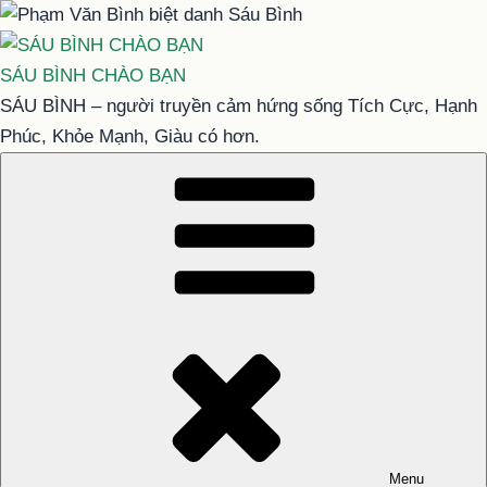
Chuyển
đến
phần
SÁU BÌNH CHÀO BẠN
nội
SÁU BÌNH – người truyền cảm hứng sống Tích Cực, Hạnh
dung
Phúc, Khỏe Mạnh, Giàu có hơn.
Menu