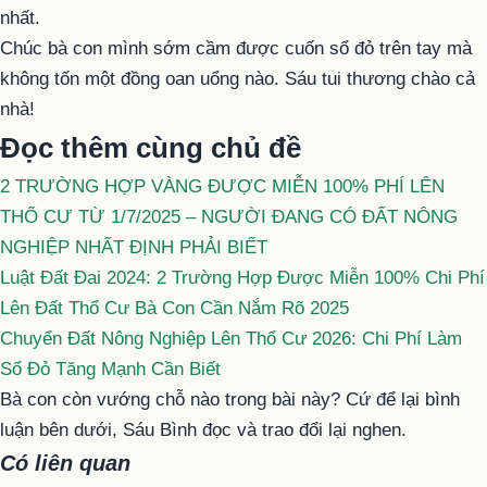
nhất.
Chúc bà con mình sớm cầm được cuốn sổ đỏ trên tay mà
không tốn một đồng oan uổng nào. Sáu tui thương chào cả
nhà!
Đọc thêm cùng chủ đề
2 TRƯỜNG HỢP VÀNG ĐƯỢC MIỄN 100% PHÍ LÊN
THỔ CƯ TỪ 1/7/2025 – NGƯỜI ĐANG CÓ ĐẤT NÔNG
NGHIỆP NHẤT ĐỊNH PHẢI BIẾT
Luật Đất Đai 2024: 2 Trường Hợp Được Miễn 100% Chi Phí
Lên Đất Thổ Cư Bà Con Cần Nắm Rõ 2025
Chuyển Đất Nông Nghiệp Lên Thổ Cư 2026: Chi Phí Làm
Sổ Đỏ Tăng Mạnh Cần Biết
Bà con còn vướng chỗ nào trong bài này? Cứ để lại bình
luận bên dưới, Sáu Bình đọc và trao đổi lại nghen.
Có liên quan