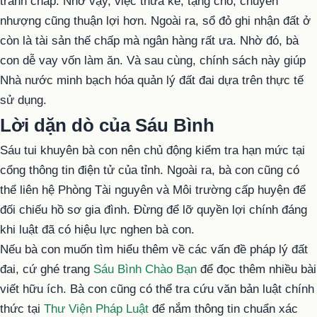
tranh chấp. Nhờ vậy, việc thừa kế, tặng cho, chuyển
nhượng cũng thuận lợi hơn. Ngoài ra, sổ đỏ ghi nhận đất ở
còn là tài sản thế chấp mà ngân hàng rất ưa. Nhờ đó, bà
con dễ vay vốn làm ăn. Và sau cùng, chính sách này giúp
Nhà nước minh bạch hóa quản lý đất đai dựa trên thực tế
sử dụng.
Lời dặn dò của Sáu Bình
Sáu tui khuyên bà con nên chủ động kiểm tra hạn mức tại
cổng thông tin điện tử của tỉnh. Ngoài ra, bà con cũng có
thể liên hệ Phòng Tài nguyên và Môi trường cấp huyện để
đối chiếu hồ sơ gia đình. Đừng để lỡ quyền lợi chính đáng
khi luật đã có hiệu lực nghen bà con.
Nếu bà con muốn tìm hiểu thêm về các vấn đề pháp lý đất
đai, cứ ghé trang
Sáu Bình Chào Bạn
để đọc thêm nhiều bài
viết hữu ích. Bà con cũng có thể tra cứu văn bản luật chính
thức tại
Thư Viện Pháp Luật
để nắm thông tin chuẩn xác