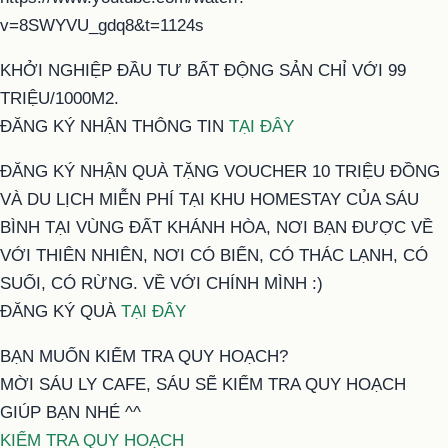
v=8SWYVU_gdq8&t=1124s
KHỞI NGHIỆP ĐẦU TƯ BẤT ĐỘNG SẢN CHỈ VỚI 99
TRIỆU/1000M2.
ĐĂNG KÝ NHẬN THÔNG TIN
TẠI ĐÂY
ĐĂNG KÝ NHẬN QUÀ TẶNG VOUCHER 10 TRIỆU ĐỒNG
VÀ DU LỊCH MIỄN PHÍ TẠI KHU HOMESTAY CỦA SÁU
BÌNH TẠI VÙNG ĐẤT KHÁNH HÒA, NƠI BẠN ĐƯỢC VỀ
VỚI THIÊN NHIÊN, NƠI CÓ BIỂN, CÓ THÁC LẠNH, CÓ
SUỐI, CÓ RỪNG. VỀ VỚI CHÍNH MÌNH :)
ĐĂNG KÝ QUÀ
TẠI ĐÂY
BẠN MUỐN KIỂM TRA QUY HOẠCH?
MỜI SÁU LY CAFE, SÁU SẼ KIỂM TRA QUY HOẠCH
GIÚP BẠN NHÉ ^^
KIỂM TRA QUY HOẠCH