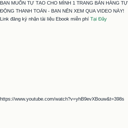
BẠN MUỐN TỰ TẠO CHO MÌNH 1 TRANG BÁN HÀNG TỰ
ĐỘNG THANH TOÁN - BẠN NÊN XEM QUA VIDEO NÀY!
Link đăng ký nhận tài liệu Ebook miễn phí
Tại Đây
https://www.youtube.com/watch?v=yhB9evXBouw&t=398s