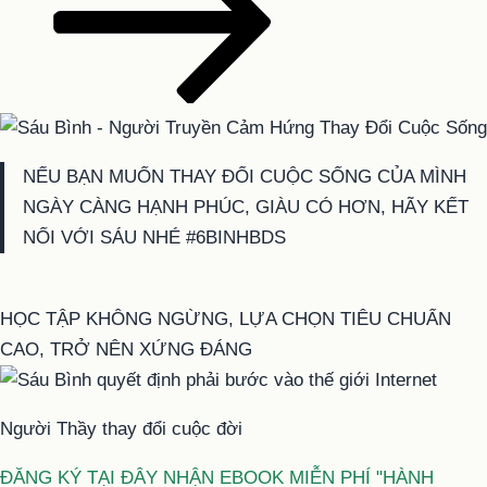
NẾU BẠN MUỐN THAY ĐỔI CUỘC SỐNG CỦA MÌNH
NGÀY CÀNG HẠNH PHÚC, GIÀU CÓ HƠN, HÃY KẾT
NỐI VỚI SÁU NHÉ #6BINHBDS
HỌC TẬP KHÔNG NGỪNG, LỰA CHỌN TIÊU CHUẨN
CAO, TRỞ NÊN XỨNG ĐÁNG
Người Thầy thay đổi cuộc đời
ĐĂNG KÝ TẠI ĐÂY NHẬN EBOOK MIỄN PHÍ "HÀNH