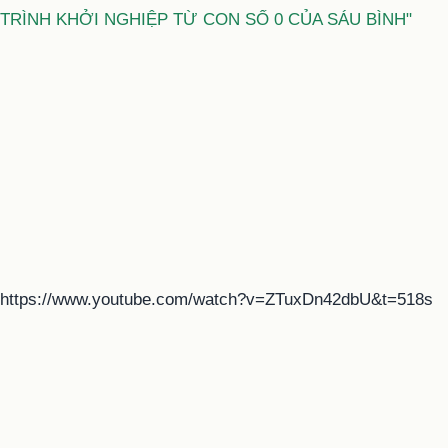
TRÌNH KHỞI NGHIỆP TỪ CON SỐ 0 CỦA SÁU BÌNH"
https://www.youtube.com/watch?v=ZTuxDn42dbU&t=518s