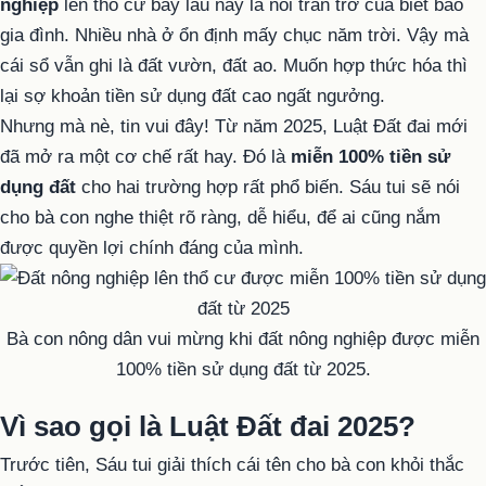
nghiệp
lên thổ cư bấy lâu nay là nỗi trăn trở của biết bao
gia đình. Nhiều nhà ở ổn định mấy chục năm trời. Vậy mà
cái sổ vẫn ghi là đất vườn, đất ao. Muốn hợp thức hóa thì
lại sợ khoản tiền sử dụng đất cao ngất ngưởng.
Nhưng mà nè, tin vui đây! Từ năm 2025, Luật Đất đai mới
đã mở ra một cơ chế rất hay. Đó là
miễn 100% tiền sử
dụng đất
cho hai trường hợp rất phổ biến. Sáu tui sẽ nói
cho bà con nghe thiệt rõ ràng, dễ hiểu, để ai cũng nắm
được quyền lợi chính đáng của mình.
Bà con nông dân vui mừng khi đất nông nghiệp được miễn
100% tiền sử dụng đất từ 2025.
Vì sao gọi là Luật Đất đai 2025?
Trước tiên, Sáu tui giải thích cái tên cho bà con khỏi thắc