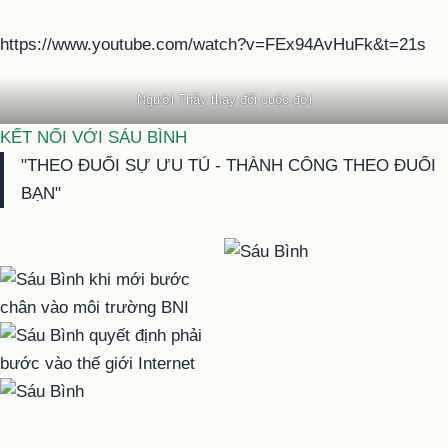
https://www.youtube.com/watch?v=FEx94AvHuFk&t=21s
Người Thầy thay đổi cuộc đời
KẾT NỐI VỚI SÁU BÌNH
"THEO ĐUỔI SỰ ƯU TÚ - THÀNH CÔNG THEO ĐUỔI
BẠN"