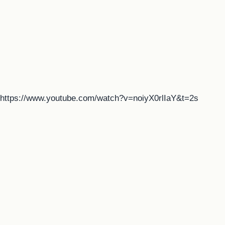
https://www.youtube.com/watch?v=noiyX0rlIaY&t=2s