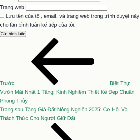
Trang web
Lưu tên của tôi, email, và trang web trong trình duyệt này
cho lần bình luận kế tiếp của tôi.
Bài
Điều
cũ
hướng
hơn
bài
viết
Trước
Biệt Thự
Vườn Mái Nhật 1 Tầng: Kinh Nghiệm Thiết Kế Đẹp Chuẩn
Phong Thủy
Bài
Trang sau
Tăng Giá Đất Nông Nghiệp 2025: Cơ Hội Và
tiếp
Thách Thức Cho Người Giữ Đất
theo