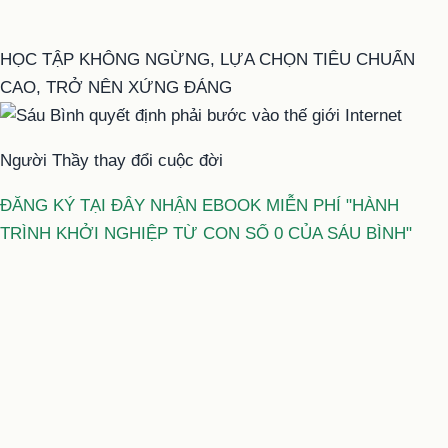
HỌC TẬP KHÔNG NGỪNG, LỰA CHỌN TIÊU CHUẨN
CAO, TRỞ NÊN XỨNG ĐÁNG
Người Thầy thay đổi cuộc đời
ĐĂNG KÝ TẠI ĐÂY NHẬN EBOOK MIỄN PHÍ "HÀNH
TRÌNH KHỞI NGHIỆP TỪ CON SỐ 0 CỦA SÁU BÌNH"