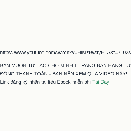
https://www.youtube.com/watch?v=HiMzBw4yHLA&t=7102s
BẠN MUỐN TỰ TẠO CHO MÌNH 1 TRANG BÁN HÀNG TỰ
ĐỘNG THANH TOÁN - BẠN NÊN XEM QUA VIDEO NÀY!
Link đăng ký nhận tài liệu Ebook miễn phí
Tại Đây