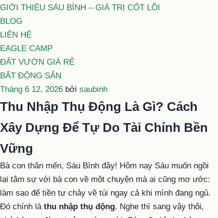
GIỚI THIỆU SÁU BÌNH – GIÁ TRỊ CỐT LÕI
BLOG
LIÊN HỆ
EAGLE CAMP
ĐẤT VƯỜN GIÁ RẺ
BẤT ĐỘNG SẢN
Đăng
Tháng 6 12, 2026
bởi
saubinh
trong
Thu Nhập Thụ Động Là Gì? Cách
Xây Dựng Để Tự Do Tài Chính Bền
Vững
Bà con thân mến, Sáu Bình đây! Hôm nay Sáu muốn ngồi
lại tâm sự với bà con về một chuyện mà ai cũng mơ ước:
làm sao để tiền tự chảy về túi ngay cả khi mình đang ngủ.
Đó chính là
thu nhập thụ động
. Nghe thì sang vậy thôi,