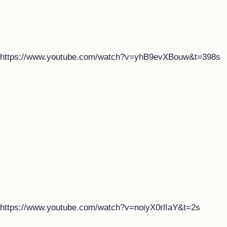
https://www.youtube.com/watch?v=yhB9evXBouw&t=398s
https://www.youtube.com/watch?v=noiyX0rlIaY&t=2s