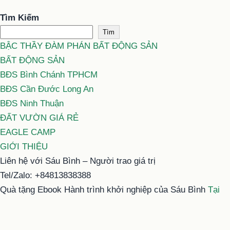
Tìm Kiếm
Tìm
BẬC THẦY ĐÀM PHÁN BẤT ĐỘNG SẢN
BẤT ĐỘNG SẢN
BĐS Bình Chánh TPHCM
BĐS Cần Đước Long An
BĐS Ninh Thuận
ĐẤT VƯỜN GIÁ RẺ
EAGLE CAMP
GIỚI THIỆU
Liên hệ với Sáu Bình – Người trao giá trị
Tel/Zalo: +84813838388
Quà tặng Ebook Hành trình khởi nghiệp của Sáu Bình
Tại
đây
Email: typhu@saubinh.com hoặc 6binhbds@gmail.com