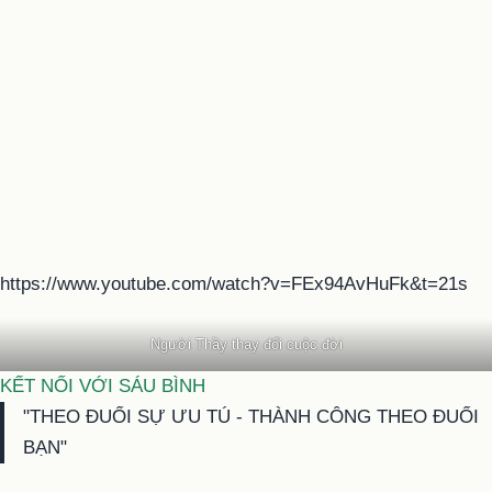
https://www.youtube.com/watch?v=FEx94AvHuFk&t=21s
Người Thầy thay đổi cuộc đời
KẾT NỐI VỚI SÁU BÌNH
"THEO ĐUỔI SỰ ƯU TÚ - THÀNH CÔNG THEO ĐUỔI
BẠN"