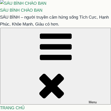
Chuyển
đến
SÁU BÌNH CHÀO BẠN
phần
SÁU BÌNH – người truyền cảm hứng sống Tích Cực, Hạnh
nội
Phúc, Khỏe Mạnh, Giàu có hơn.
dung
Menu
TRANG CHỦ