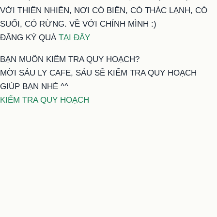
VỚI THIÊN NHIÊN, NƠI CÓ BIỂN, CÓ THÁC LẠNH, CÓ
SUỐI, CÓ RỪNG. VỀ VỚI CHÍNH MÌNH :)
ĐĂNG KÝ QUÀ
TẠI ĐÂY
BẠN MUỐN KIỂM TRA QUY HOẠCH?
MỜI SÁU LY CAFE, SÁU SẼ KIỂM TRA QUY HOẠCH
GIÚP BẠN NHÉ ^^
KIỂM TRA QUY HOẠCH