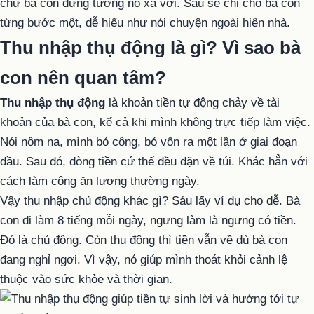
chứ bà con đừng tưởng nó xa vời. Sáu sẽ chỉ cho bà con
từng bước một, dễ hiểu như nói chuyện ngoài hiên nhà.
Thu nhập thụ động là gì? Vì sao bà
con nên quan tâm?
Thu nhập thụ động
là khoản tiền tự động chảy về tài
khoản của bà con, kể cả khi mình không trực tiếp làm việc.
Nói nôm na, mình bỏ công, bỏ vốn ra một lần ở giai đoạn
đầu. Sau đó, dòng tiền cứ thế đều đặn về túi. Khác hẳn với
cách làm công ăn lương thường ngày.
Vậy thu nhập chủ động khác gì? Sáu lấy ví dụ cho dễ. Bà
con đi làm 8 tiếng mỗi ngày, ngưng làm là ngưng có tiền.
Đó là chủ động. Còn thụ động thì tiền vẫn về dù bà con
đang nghỉ ngơi. Vì vậy, nó giúp mình thoát khỏi cảnh lệ
thuộc vào sức khỏe và thời gian.