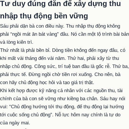
Tư duy đúng đắn để xây dựng thu
nhập thụ động bền vững
Sáu phải dặn bà con điều này. Thu nhập thụ động không
phải “ngồi mát ăn bát vàng” đâu. Nó cần một lộ trình bài bản
và lòng kiên trì.
Thứ nhất là phải bền bỉ. Dòng tiền không đến ngay đâu, có
khi mất vài tháng đến vài năm. Thứ hai, phải xây từ thu
nhập chủ động. Công sức, trí tuệ ban đầu là gốc rễ. Thứ ba,
phải thực tế. Đừng ngồi chờ tiền rơi xuống. Cho nên, bà
con hãy chủ động học hỏi và tạo giá trị thật.
Khi kết hợp được kỹ năng cá nhân với các nguồn thu, tài
chính của bà con sẽ vững như kiềng ba chân. Sáu hay nói
vui: “Chủ động hướng tới thụ động, để thụ động lại hướng
tới cuộc sống chủ động”. Nỗ lực hôm nay chính là tự do
của ngày mai.