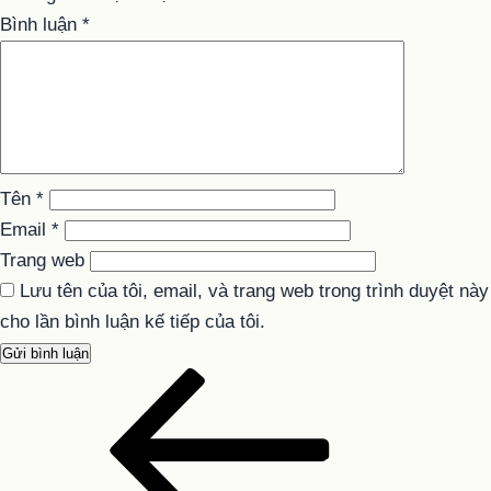
Bình luận
*
Tên
*
Email
*
Trang web
Lưu tên của tôi, email, và trang web trong trình duyệt này
cho lần bình luận kế tiếp của tôi.
Bài
Điều
cũ
hướng
hơn
bài