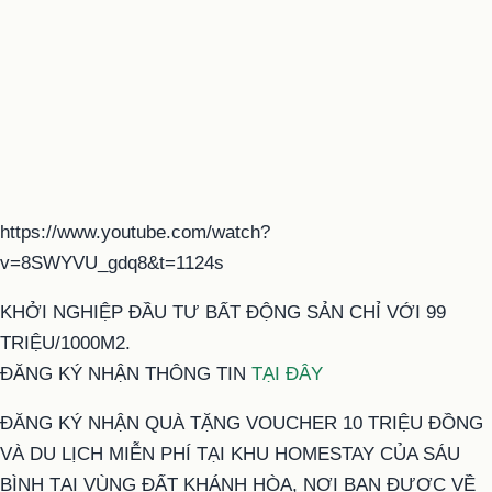
https://www.youtube.com/watch?
v=8SWYVU_gdq8&t=1124s
KHỞI NGHIỆP ĐẦU TƯ BẤT ĐỘNG SẢN CHỈ VỚI 99
TRIỆU/1000M2.
ĐĂNG KÝ NHẬN THÔNG TIN
TẠI ĐÂY
ĐĂNG KÝ NHẬN QUÀ TẶNG VOUCHER 10 TRIỆU ĐỒNG
VÀ DU LỊCH MIỄN PHÍ TẠI KHU HOMESTAY CỦA SÁU
BÌNH TẠI VÙNG ĐẤT KHÁNH HÒA, NƠI BẠN ĐƯỢC VỀ