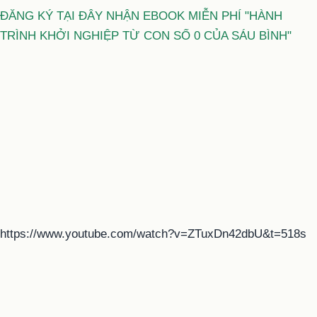
ĐĂNG KÝ TẠI ĐÂY NHẬN EBOOK MIỄN PHÍ "HÀNH
TRÌNH KHỞI NGHIỆP TỪ CON SỐ 0 CỦA SÁU BÌNH"
https://www.youtube.com/watch?v=ZTuxDn42dbU&t=518s