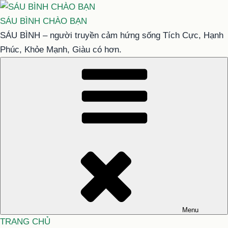
Chuyển
đến
SÁU BÌNH CHÀO BẠN
phần
SÁU BÌNH – người truyền cảm hứng sống Tích Cực, Hạnh
nội
Phúc, Khỏe Mạnh, Giàu có hơn.
dung
Menu
TRANG CHỦ