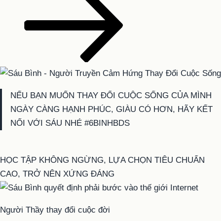
NẾU BẠN MUỐN THAY ĐỔI CUỘC SỐNG CỦA MÌNH
NGÀY CÀNG HẠNH PHÚC, GIÀU CÓ HƠN, HÃY KẾT
NỐI VỚI SÁU NHÉ #6BINHBDS
HỌC TẬP KHÔNG NGỪNG, LỰA CHỌN TIÊU CHUẨN
CAO, TRỞ NÊN XỨNG ĐÁNG
Người Thầy thay đổi cuộc đời