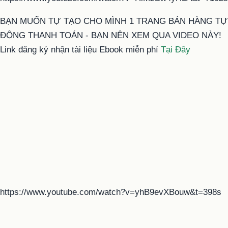
BẠN MUỐN TỰ TẠO CHO MÌNH 1 TRANG BÁN HÀNG TỰ
ĐỘNG THANH TOÁN - BẠN NÊN XEM QUA VIDEO NÀY!
Link đăng ký nhận tài liệu Ebook miễn phí
Tại Đây
https://www.youtube.com/watch?v=yhB9evXBouw&t=398s