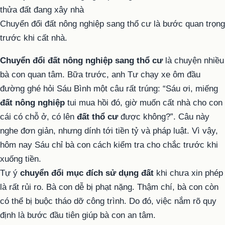
Chuyển đổi đất nông nghiệp sang thổ cư là bước quan trọng
trước khi cất nhà.
Chuyển đổi đất nông nghiệp sang thổ cư
là chuyện nhiều
bà con quan tâm. Bữa trước, anh Tư chạy xe ôm đầu
đường ghé hỏi Sáu Bình một câu rất trúng: “Sáu ơi, miếng
đất nông nghiệp
tui mua hồi đó, giờ muốn cất nhà cho con
cái có chỗ ở, có lên
đất thổ cư
được không?”. Câu này
nghe đơn giản, nhưng dính tới tiền tỷ và pháp luật. Vì vậy,
hôm nay Sáu chỉ bà con cách kiểm tra cho chắc trước khi
xuống tiền.
Tự ý
chuyển đổi mục đích sử dụng đất
khi chưa xin phép
là rất rủi ro. Bà con dễ bị phạt nặng. Thậm chí, bà con còn
có thể bị buộc tháo dỡ công trình. Do đó, việc nắm rõ quy
định là bước đầu tiên giúp bà con an tâm.