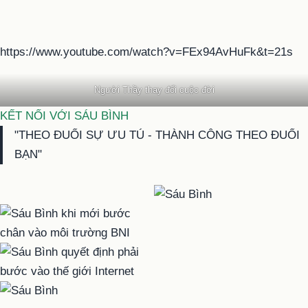
https://www.youtube.com/watch?v=FEx94AvHuFk&t=21s
Người Thầy thay đổi cuộc đời
KẾT NỐI VỚI SÁU BÌNH
"THEO ĐUỔI SỰ ƯU TÚ - THÀNH CÔNG THEO ĐUỔI
BẠN"