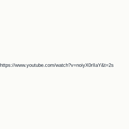
https://www.youtube.com/watch?v=noiyX0rlIaY&t=2s