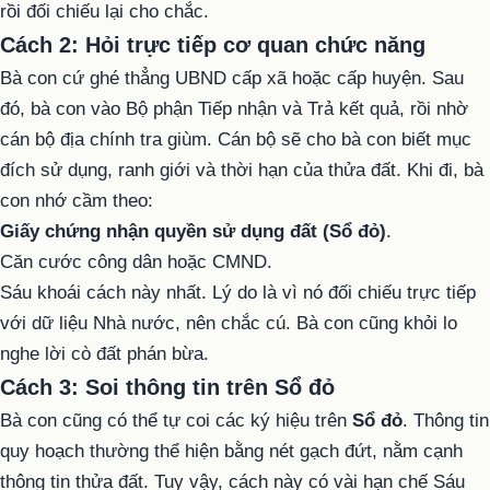
rồi đối chiếu lại cho chắc.
Cách 2: Hỏi trực tiếp cơ quan chức năng
Bà con cứ ghé thẳng UBND cấp xã hoặc cấp huyện. Sau
đó, bà con vào Bộ phận Tiếp nhận và Trả kết quả, rồi nhờ
cán bộ địa chính tra giùm. Cán bộ sẽ cho bà con biết mục
đích sử dụng, ranh giới và thời hạn của thửa đất. Khi đi, bà
con nhớ cầm theo:
Giấy chứng nhận quyền sử dụng đất (Sổ đỏ)
.
Căn cước công dân hoặc CMND.
Sáu khoái cách này nhất. Lý do là vì nó đối chiếu trực tiếp
với dữ liệu Nhà nước, nên chắc cú. Bà con cũng khỏi lo
nghe lời cò đất phán bừa.
Cách 3: Soi thông tin trên Sổ đỏ
Bà con cũng có thể tự coi các ký hiệu trên
Sổ đỏ
. Thông tin
quy hoạch thường thể hiện bằng nét gạch đứt, nằm cạnh
thông tin thửa đất. Tuy vậy, cách này có vài hạn chế Sáu