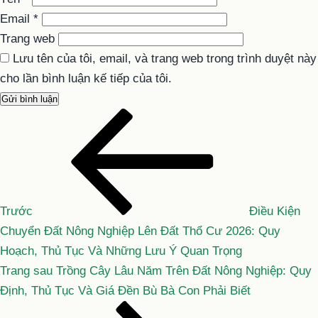
Email
*
Trang web
Lưu tên của tôi, email, và trang web trong trình duyệt này
cho lần bình luận kế tiếp của tôi.
Bài
Điều
cũ
hướng
hơn
bài
viết
Trước
Điều Kiện
Chuyển Đất Nông Nghiệp Lên Đất Thổ Cư 2026: Quy
Hoạch, Thủ Tục Và Những Lưu Ý Quan Trọng
Bài
Trang sau
Trồng Cây Lâu Năm Trên Đất Nông Nghiệp: Quy
tiếp
Định, Thủ Tục Và Giá Đền Bù Bà Con Phải Biết
theo