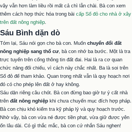
vậy vẫn hơn làm liều rồi mất cả chì lẫn chài. Bà con xem
thêm cách hợp thức hóa trong bài
cấp Sổ đỏ cho nhà ở xây
trên đất nông nghiệp
.
Sáu Bình dặn dò
Tóm lại, Sáu nói gọn cho bà con. Muốn
chuyển đổi đất
nông nghiệp sang thổ cư
, bà con nhớ ba bước. Một là tra
trực tuyến trên cổng thông tin đất đai. Hai là ra cơ quan
chức năng đối chiếu, vì cách này chắc nhất. Ba là soi trên
Sổ đỏ để tham khảo. Quan trọng nhất vẫn là quy hoạch nơi
đó có cho phép lên đất ở hay không.
Sáu dặn riêng câu chót. Bà con đừng bao giờ tự ý cất nhà
trên
đất nông nghiệp
khi chưa chuyển mục đích hợp pháp.
Bà con chịu khó kiểm tra kỹ pháp lý và quy hoạch trước.
Nhờ vậy, bà con vừa né được tiền phạt, vừa giữ được yên
ổn lâu dài. Có gì thắc mắc, bà con cứ nhắn Sáu nghen!