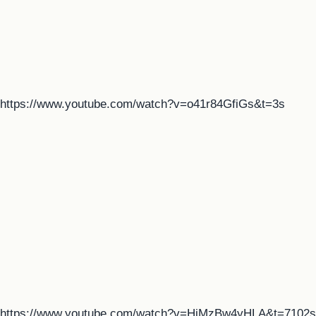
https://www.youtube.com/watch?v=o41r84GfiGs&t=3s
https://www.youtube.com/watch?v=HiMzBw4yHLA&t=7102s