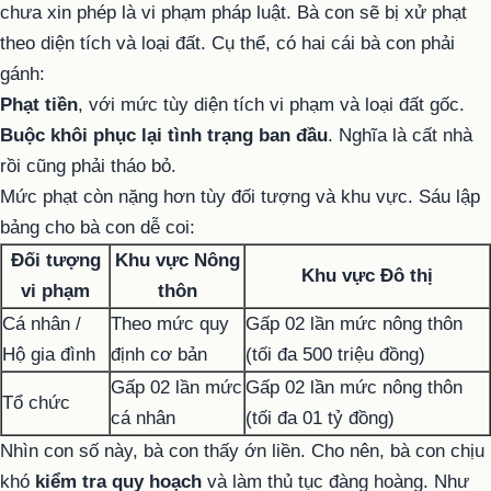
chưa xin phép là vi phạm pháp luật. Bà con sẽ bị xử phạt
theo diện tích và loại đất. Cụ thể, có hai cái bà con phải
gánh:
Phạt tiền
, với mức tùy diện tích vi phạm và loại đất gốc.
Buộc khôi phục lại tình trạng ban đầu
. Nghĩa là cất nhà
rồi cũng phải tháo bỏ.
Mức phạt còn nặng hơn tùy đối tượng và khu vực. Sáu lập
bảng cho bà con dễ coi:
Đối tượng
Khu vực Nông
Khu vực Đô thị
vi phạm
thôn
Cá nhân /
Theo mức quy
Gấp 02 lần mức nông thôn
Hộ gia đình
định cơ bản
(tối đa 500 triệu đồng)
Gấp 02 lần mức
Gấp 02 lần mức nông thôn
Tổ chức
cá nhân
(tối đa 01 tỷ đồng)
Nhìn con số này, bà con thấy ớn liền. Cho nên, bà con chịu
khó
kiểm tra quy hoạch
và làm thủ tục đàng hoàng. Như