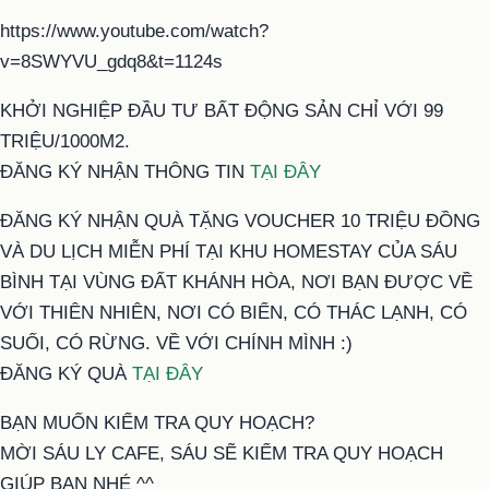
https://www.youtube.com/watch?
v=8SWYVU_gdq8&t=1124s
KHỞI NGHIỆP ĐẦU TƯ BẤT ĐỘNG SẢN CHỈ VỚI 99
TRIỆU/1000M2.
ĐĂNG KÝ NHẬN THÔNG TIN
TẠI ĐÂY
ĐĂNG KÝ NHẬN QUÀ TẶNG VOUCHER 10 TRIỆU ĐỒNG
VÀ DU LỊCH MIỄN PHÍ TẠI KHU HOMESTAY CỦA SÁU
BÌNH TẠI VÙNG ĐẤT KHÁNH HÒA, NƠI BẠN ĐƯỢC VỀ
VỚI THIÊN NHIÊN, NƠI CÓ BIỂN, CÓ THÁC LẠNH, CÓ
SUỐI, CÓ RỪNG. VỀ VỚI CHÍNH MÌNH :)
ĐĂNG KÝ QUÀ
TẠI ĐÂY
BẠN MUỐN KIỂM TRA QUY HOẠCH?
MỜI SÁU LY CAFE, SÁU SẼ KIỂM TRA QUY HOẠCH
GIÚP BẠN NHÉ ^^