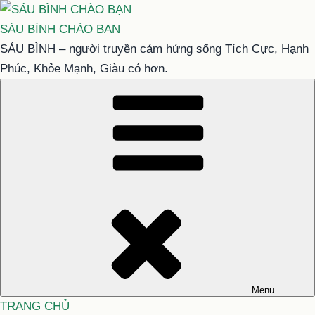
Chuyển
đến
SÁU BÌNH CHÀO BẠN
phần
SÁU BÌNH – người truyền cảm hứng sống Tích Cực, Hạnh
nội
Phúc, Khỏe Mạnh, Giàu có hơn.
dung
Menu
TRANG CHỦ