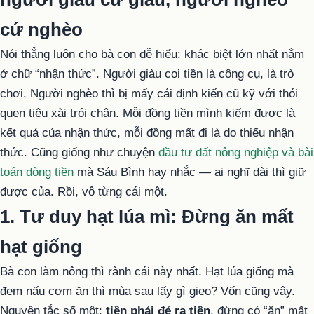
cứ nghèo
Nói thẳng luôn cho bà con dễ hiểu: khác biệt lớn nhất nằm
ở chữ “nhận thức”. Người giàu coi tiền là công cụ, là trò
chơi. Người nghèo thì bị mấy cái định kiến cũ kỹ với thói
quen tiêu xài trói chân. Mỗi đồng tiền mình kiếm được là
kết quả của nhận thức, mỗi đồng mất đi là do thiếu nhận
thức. Cũng giống như chuyện
đầu tư đất nông nghiệp và bài
toán dòng tiền
mà Sáu Bình hay nhắc — ai nghĩ dài thì giữ
được của. Rồi, vô từng cái một.
1. Tư duy hạt lúa mì: Đừng ăn mất
hạt giống
Bà con làm nông thì rành cái này nhất. Hạt lúa giống mà
đem nấu cơm ăn thì mùa sau lấy gì gieo? Vốn cũng vậy.
Nguyên tắc số một:
tiền phải đẻ ra tiền
, đừng có “ăn” mất