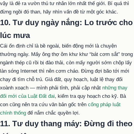
vậy là đẻ ra vườn thú tư nhân lớn nhất thế giới. Bí quá thì
đừng ngồi đó than, hãy nhìn vấn đề từ một góc khác.
10. Tư duy ngày nắng: Lo trước cho
lúc mưa
Cái ổn định chỉ là bề ngoài, biến động mới là chuyện
thường ngày. Mấy ông thợ ôm khư khư “bát cơm sắt” trong
ngành thép cũ rồi bị đào thải, còn mấy người sớm chộp lấy
làn sóng Internet thì nên cơm cháo. Đừng đợi bão tới mới
chạy đi tìm chỗ trú. Giá đất, quy hoạch, luật lệ thay đổi
xoành xoạch — mình phải tỉnh, phải cập nhật
những thay
đổi mới của Luật Đất đai
, kiểm tra quy hoạch cho kỹ. Bà
con cũng nên tra cứu văn bản gốc trên
cổng pháp luật
chính thống
để nắm chắc quyền lợi.
11. Tư duy thang máy: Đừng đi theo