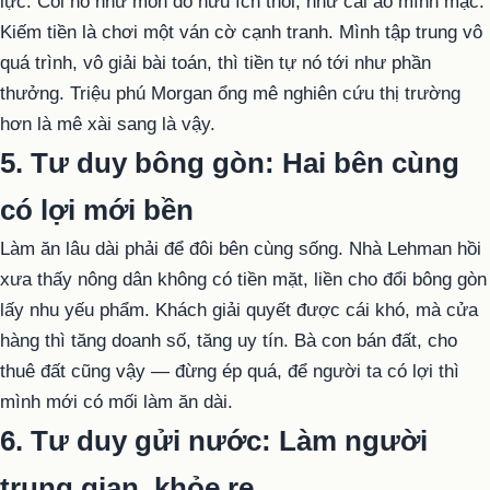
lực. Coi nó như món đồ hữu ích thôi, như cái áo mình mặc.
Kiếm tiền là chơi một ván cờ cạnh tranh. Mình tập trung vô
quá trình, vô giải bài toán, thì tiền tự nó tới như phần
thưởng. Triệu phú Morgan ổng mê nghiên cứu thị trường
hơn là mê xài sang là vậy.
5. Tư duy bông gòn: Hai bên cùng
có lợi mới bền
Làm ăn lâu dài phải để đôi bên cùng sống. Nhà Lehman hồi
xưa thấy nông dân không có tiền mặt, liền cho đổi bông gòn
lấy nhu yếu phẩm. Khách giải quyết được cái khó, mà cửa
hàng thì tăng doanh số, tăng uy tín. Bà con bán đất, cho
thuê đất cũng vậy — đừng ép quá, để người ta có lợi thì
mình mới có mối làm ăn dài.
6. Tư duy gửi nước: Làm người
trung gian, khỏe re