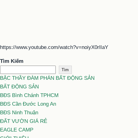
https://www.youtube.com/watch?v=noiyX0rlIaY
Tìm Kiếm
Tìm
BẬC THẦY ĐÀM PHÁN BẤT ĐỘNG SẢN
BẤT ĐỘNG SẢN
BĐS Bình Chánh TPHCM
BĐS Cần Đước Long An
BĐS Ninh Thuận
ĐẤT VƯỜN GIÁ RẺ
EAGLE CAMP