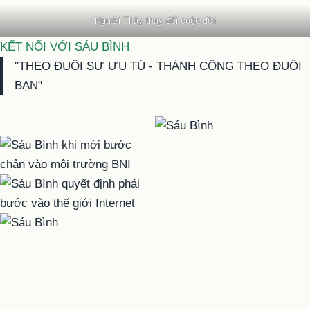
Người Thầy thay đổi cuộc đời
KẾT NỐI VỚI SÁU BÌNH
"THEO ĐUỔI SỰ ƯU TÚ - THÀNH CÔNG THEO ĐUỔI
BẠN"