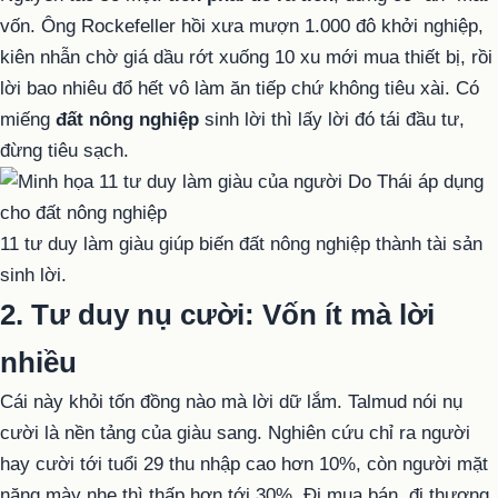
vốn. Ông Rockefeller hồi xưa mượn 1.000 đô khởi nghiệp,
kiên nhẫn chờ giá dầu rớt xuống 10 xu mới mua thiết bị, rồi
lời bao nhiêu đổ hết vô làm ăn tiếp chứ không tiêu xài. Có
miếng
đất nông nghiệp
sinh lời thì lấy lời đó tái đầu tư,
đừng tiêu sạch.
11 tư duy làm giàu giúp biến đất nông nghiệp thành tài sản
sinh lời.
2. Tư duy nụ cười: Vốn ít mà lời
nhiều
Cái này khỏi tốn đồng nào mà lời dữ lắm. Talmud nói nụ
cười là nền tảng của giàu sang. Nghiên cứu chỉ ra người
hay cười tới tuổi 29 thu nhập cao hơn 10%, còn người mặt
nặng mày nhẹ thì thấp hơn tới 30%. Đi mua bán, đi thương