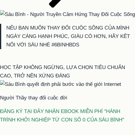
NẾU BẠN MUỐN THAY ĐỔI CUỘC SỐNG CỦA MÌNH
NGÀY CÀNG HẠNH PHÚC, GIÀU CÓ HƠN, HÃY KẾT
NỐI VỚI SÁU NHÉ #6BINHBDS
HỌC TẬP KHÔNG NGỪNG, LỰA CHỌN TIÊU CHUẨN
CAO, TRỞ NÊN XỨNG ĐÁNG
Người Thầy thay đổi cuộc đời
ĐĂNG KÝ TẠI ĐÂY NHẬN EBOOK MIỄN PHÍ "HÀNH
TRÌNH KHỞI NGHIỆP TỪ CON SỐ 0 CỦA SÁU BÌNH"