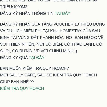
KHỞI NGHIỆP ĐẦU TƯ BẤT ĐỘNG SẢN CHỈ VỚI 99
TRIỆU/1000M2.
ĐĂNG KÝ NHẬN THÔNG TIN
TẠI ĐÂY
ĐĂNG KÝ NHẬN QUÀ TẶNG VOUCHER 10 TRIỆU ĐỒNG
VÀ DU LỊCH MIỄN PHÍ TẠI KHU HOMESTAY CỦA SÁU
BÌNH TẠI VÙNG ĐẤT KHÁNH HÒA, NƠI BẠN ĐƯỢC VỀ
VỚI THIÊN NHIÊN, NƠI CÓ BIỂN, CÓ THÁC LẠNH, CÓ
SUỐI, CÓ RỪNG. VỀ VỚI CHÍNH MÌNH :)
ĐĂNG KÝ QUÀ
TẠI ĐÂY
BẠN MUỐN KIỂM TRA QUY HOẠCH?
MỜI SÁU LY CAFE, SÁU SẼ KIỂM TRA QUY HOẠCH
GIÚP BẠN NHÉ ^^
KIỂM TRA QUY HOẠCH