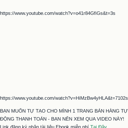
https://www.youtube.com/watch?v=o41r84GfiGs&t=3s
https://www.youtube.com/watch?v=HiMzBw4yHLA&t=7102s
BẠN MUỐN TỰ TẠO CHO MÌNH 1 TRANG BÁN HÀNG TỰ
ĐỘNG THANH TOÁN - BẠN NÊN XEM QUA VIDEO NÀY!
Link đăng ký nhận tài liệu Ebook miễn phí
Tại Đây