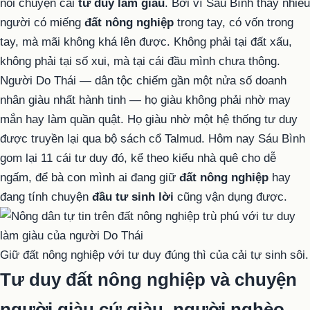
nói chuyện cái
tư duy làm giàu
. Bởi vì Sáu Bình thấy nhiều
người có miếng
đất nông nghiệp
trong tay, có vốn trong
tay, mà mãi không khá lên được. Không phải tại đất xấu,
không phải tại số xui, mà tại cái đầu mình chưa thông.
Người Do Thái — dân tộc chiếm gần một nửa số doanh
nhân giàu nhất hành tinh — họ giàu không phải nhờ may
mắn hay làm quần quật. Họ giàu nhờ một hệ thống tư duy
được truyền lại qua bộ sách cổ Talmud. Hôm nay Sáu Bình
gom lại 11 cái tư duy đó, kể theo kiểu nhà quê cho dễ
ngấm, để bà con mình ai đang giữ
đất nông nghiệp
hay
đang tính chuyện
đầu tư sinh lời
cũng vận dụng được.
Giữ đất nông nghiệp với tư duy đúng thì của cải tự sinh sôi.
Tư duy đất nông nghiệp và chuyện
người giàu cứ giàu, người nghèo