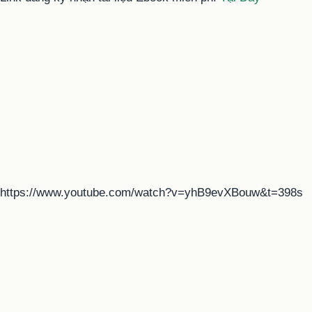
https://www.youtube.com/watch?v=yhB9evXBouw&t=398s