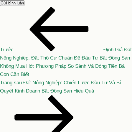
Bài
Điều
cũ
hướng
hơn
bài
viết
Trước
Định Giá Đất
Nông Nghiệp, Đất Thổ Cư Chuẩn Để Đầu Tư Bất Động Sản
Không Mua Hớ: Phương Pháp So Sánh Và Dòng Tiền Bà
Con Cần Biết
Bài
Trang sau
Đất Nông Nghiệp: Chiến Lược Đầu Tư Và Bí
tiếp
Quyết Kinh Doanh Bất Động Sản Hiệu Quả
theo