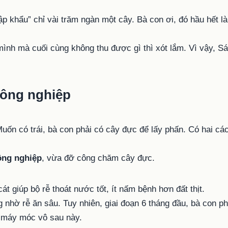
p khẩu” chỉ vài trăm ngàn một cây. Bà con ơi, đó hầu hết là
ình mà cuối cùng không thu được gì thì xót lắm. Vì vậy, Sá
 nông nghiệp
 Muốn có trái, bà con phải có cây đực để lấy phấn. Có hai cá
ông nghiệp
, vừa đỡ công chăm cây đực.
át giúp bộ rễ thoát nước tốt, ít nấm bệnh hơn đất thịt.
g nhờ rễ ăn sâu. Tuy nhiên, giai đoạn 6 tháng đầu, bà con p
a máy móc vô sau này.