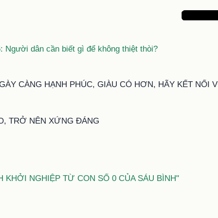
 Người dân cần biết gì để không thiệt thòi?
ÀY CÀNG HẠNH PHÚC, GIÀU CÓ HƠN, HÃY KẾT NỐI V
O, TRỞ NÊN XỨNG ĐÁNG
H KHỞI NGHIỆP TỪ CON SỐ 0 CỦA SÁU BÌNH"