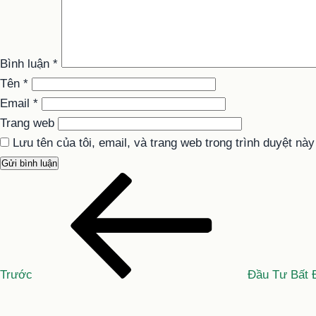
Bình luận
*
Tên
*
Email
*
Trang web
Lưu tên của tôi, email, và trang web trong trình duyệt này 
Bài
Điều
cũ
hướng
hơn
bài
viết
Trước
Đầu Tư Bất 
Bài
tiếp