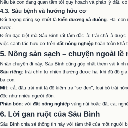
Nếu bà con đang quan tâm tới quy hoạch và pháp lý đất, có
4.3. Sâu bệnh và hướng hữu cơ
Đối tượng đáng sợ nhứt là
kiến dương và đuông
. Hai con 
được.
Điểm đặc biệt mà Sáu Bình rất tâm đắc là: trái chà là được
việc canh tác hữu cơ trên
đất nông nghiệp
hoàn toàn khả t
5. Nông sản sạch – chuyện ngoài lề 
Nhân chuyến đi này, Sáu Bình cũng góp nhặt thêm vài kinh
Sầu riêng:
trái chín tự nhiên thường được hái khi đủ độ già
bà con.
Mít:
cắt đầu trái mít là để kiểm tra “sơ đen”, loại bỏ trái hỏ
độc như nhiều người đồn.
Phân bón:
với
đất nông nghiệp
vùng núi hoặc đất cát ngh
6. Lời gan ruột của Sáu Bình
Sáu Bình chia sẻ thông tin này với tâm thế của một người 