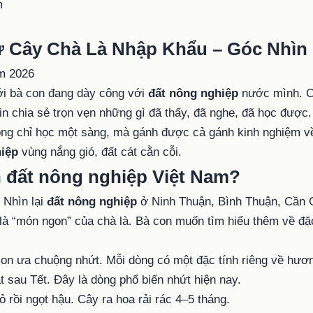
ừ Cây Chà Là Nhập Khẩu – Góc Nhìn
tới bà con đang dày công với
đất nông nghiệp
nước mình. C
in chia sẻ trọn vẹn những gì đã thấy, đã nghe, đã học được.
ng chỉ học một sàng, mà gánh được cả gánh kinh nghiệm về 
hiệp
vùng nắng gió, đất cát cằn cỗi.
ên đất nông nghiệp Việt Nam?
 Nhìn lại
đất nông nghiệp
ở Ninh Thuận, Bình Thuận, Cần Giờ
i là “món ngon” của chà là. Bà con muốn tìm hiểu thêm về đặ
on ưa chuộng nhứt. Mỗi dòng có một đặc tính riêng về hương 
ạt sau Tết. Đây là dòng phổ biến nhứt hiện nay.
ỏ rồi ngọt hậu. Cây ra hoa rải rác 4–5 tháng.