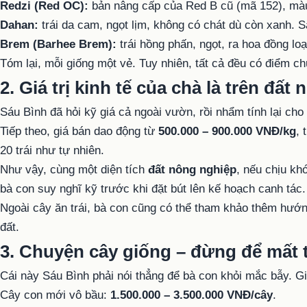
Redzi (Red OC):
bản nâng cấp của Red B cũ (mã 152), màu
Dahan:
trái da cam, ngọt lịm, không có chát dù còn xanh. 
Brem (Barhee Brem):
trái hồng phấn, ngọt, ra hoa đồng lo
Tóm lại, mỗi giống một vẻ. Tuy nhiên, tất cả đều có điểm c
2. Giá trị kinh tế của chà là trên đất
Sáu Bình đã hỏi kỹ giá cả ngoài vườn, rồi nhẩm tính lại cho
Tiếp theo, giá bán dao động từ
500.000 – 900.000 VNĐ/kg
, 
20 trái như tự nhiên.
Như vậy, cùng một diện tích
đất nông nghiệp
, nếu chịu kh
bà con suy nghĩ kỹ trước khi đặt bút lên kế hoạch canh tác.
Ngoài cây ăn trái, bà con cũng có thể tham khảo thêm hướ
đất.
3. Chuyện cây giống – đừng để mất 
Cái này Sáu Bình phải nói thẳng để bà con khỏi mắc bẫy. G
Cây con mới vô bầu:
1.500.000 – 3.500.000 VNĐ/cây
.