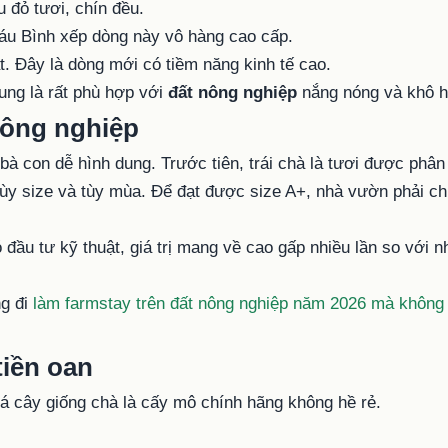
 đỏ tươi, chín đều.
Sáu Bình xếp dòng này vô hàng cao cấp.
ạt. Đây là dòng mới có tiềm năng kinh tế cao.
hung là rất phù hợp với
đất nông nghiệp
nắng nóng và khô h
 nông nghiệp
 bà con dễ hình dung. Trước tiên, trái chà là tươi được phâ
tùy size và tùy mùa. Để đạt được size A+, nhà vườn phải chịu 
ó đầu tư kỹ thuật, giá trị mang về cao gấp nhiều lần so với
ng đi
làm farmstay trên đất nông nghiệp năm 2026 mà không
tiền oan
iá cây giống chà là cấy mô chính hãng không hề rẻ.