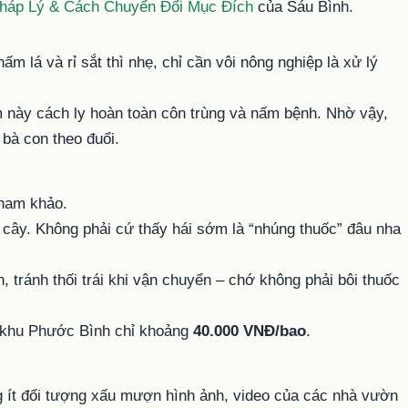
háp Lý & Cách Chuyển Đổi Mục Đích
của Sáu Bình.
nấm lá và rỉ sắt thì nhẹ, chỉ cần vôi nông nghiệp là xử lý
àm này cách ly hoàn toàn côn trùng và nấm bệnh. Nhờ vậy,
bà con theo đuổi.
ham khảo.
uy cây. Không phải cứ thấy hái sớm là “nhúng thuốc” đâu nha
ẩn, tránh thối trái khi vận chuyển – chớ không phải bôi thuốc
ở khu Phước Bình chỉ khoảng
40.000 VNĐ/bao
.
g ít đối tượng xấu mượn hình ảnh, video của các nhà vườn