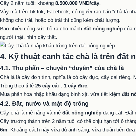
Cây 2 năm tuổi: khoảng
8.500.000 VNĐ/cây
.
Vậy mà trên TikTok, Facebook, có người rao bán “chà là nhậ
không cho trái, hoặc có trái thì cũng kém chất lượng.
Bao nhiêu công sức bỏ ra cho mảnh
đất nông nghiệp
của m
người thật, nhìn cây thật.
4. Kỹ thuật canh tác chà là trên đất
4.1. Thụ phấn – chuyện “duyên” của chà là
Chà là là cây đơn tính, nghĩa là có cây đực, cây cái riêng.
Trồng theo tỉ lệ
25 cây cái : 1 cây đực
.
Mua phấn hoa nhập khẩu dạng bình xịt, vừa tiết kiệm
đất n
4.2. Đất, nước và mật độ trồng
Cây chà là mê nắng và mê
đất nông nghiệp
dạng cát. Đất c
Cây trưởng thành trên 2 năm tuổi có thể chịu hạn tới 6 thán
6m
. Khoảng cách này vừa đủ ánh sáng, vừa thuận tiện đư