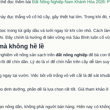
 thể đọc thêm bài
Đất Nông Nghiệp Nam Khánh Hòa 2026: P
này đục thẳng vô cổ hũ cây, gây thiệt hại lớn. Trong khi đó, 
 bọc trong túi giấy dầu và lưới ngay từ khi còn nhỏ. Cách l
hi. Đây chính là hướng đi bền vững mà Sáu Bình luôn cổ vũ 
mà không hề lề
 nghiệm về nông sản sạch trên
đất nông nghiệp
để bà con t
 rồi để chín dần. Lý do là vì để chín hẳn trên cây dễ làm s
ng ngay tại vườn. Việc bôi vôi trắng vô vết cắt là để sát khu
èo dinh dưỡng, phân dê là lựa chọn rất tốt. Giá tham khảo 
bạn nông dân, không phải người bán hàng. Hiện nay có khôn