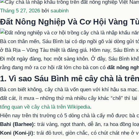
Đăng
Tháng 5 27, 2026
bởi
saubinh
trong
Đất Nông Nghiệp Và Cơ Hội Vàng T
Bà con thân mến, Sáu Bình lại có dịp ngồi gõ vài dòng gửi 
ở Bà Rịa – Vũng Tàu thiệt là đáng giá. Hôm nay, Sáu Bình x
Đi một ngày đàng, học một sàng khôn. Ở đây, Sáu Bình khô
rằng đang mở ra cơ hội rất lớn cho bà con có
đất nông ng
1. Vì sao Sáu Bình mê cây chà là tr
Bà con biết không, cây chà là vốn quen với khí hậu sa mạc.
đất cát, ít mưa – những thứ mà nhiều cây khác “chê” thì lạ
tổng quan về cây chà là trên Wikipedia
.
Hiện nay trên thị trường có 5 dòng chà là cấy mô được bà c
Bahi (Barhee):
trái vàng, ngọt thanh, dễ ăn, ra hoa đồng lo
Koni (Koni-ji):
trái đỏ tươi, giòn chắc, có chút chát nhẹ ở v