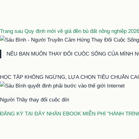
theo
Trang sau
Quy định mới về giá đền bù đất nông nghiệp 2026:
NẾU BẠN MUỐN THAY ĐỔI CUỘC SỐNG CỦA MÌNH NG
HỌC TẬP KHÔNG NGỪNG, LỰA CHỌN TIÊU CHUẨN CA
Người Thầy thay đổi cuộc đời
ĐĂNG KÝ TẠI ĐÂY NHẬN EBOOK MIỄN PHÍ "HÀNH TRÌN