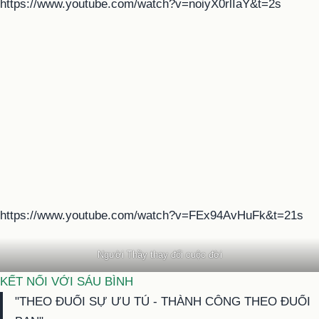
https://www.youtube.com/watch?v=noiyX0rlIaY&t=2s
https://www.youtube.com/watch?v=FEx94AvHuFk&t=21s
Người Thầy thay đổi cuộc đời
KẾT NỐI VỚI SÁU BÌNH
"THEO ĐUỔI SỰ ƯU TÚ - THÀNH CÔNG THEO ĐUỔI