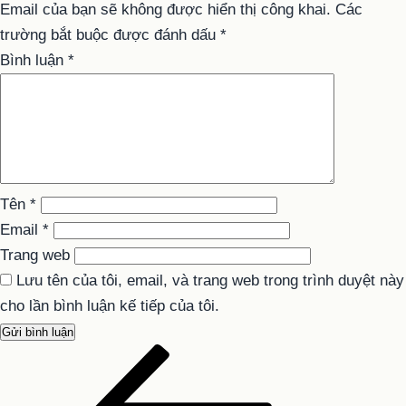
Email của bạn sẽ không được hiển thị công khai.
Các
trường bắt buộc được đánh dấu
*
Bình luận
*
Tên
*
Email
*
Trang web
Lưu tên của tôi, email, và trang web trong trình duyệt này
cho lần bình luận kế tiếp của tôi.
Bài
Điều
cũ
hướng