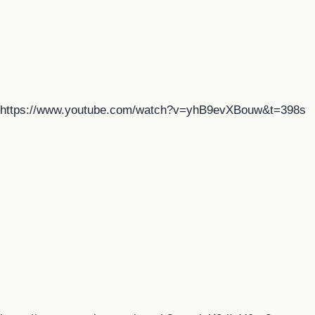
https://www.youtube.com/watch?v=yhB9evXBouw&t=398s