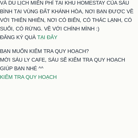
VÀ DU LỊCH MIỄN PHÍ TẠI KHU HOMESTAY CỦA SÁU
BÌNH TẠI VÙNG ĐẤT KHÁNH HÒA, NƠI BẠN ĐƯỢC VỀ
VỚI THIÊN NHIÊN, NƠI CÓ BIỂN, CÓ THÁC LẠNH, CÓ
SUỐI, CÓ RỪNG. VỀ VỚI CHÍNH MÌNH :)
ĐĂNG KÝ QUÀ
TẠI ĐÂY
BẠN MUỐN KIỂM TRA QUY HOẠCH?
MỜI SÁU LY CAFE, SÁU SẼ KIỂM TRA QUY HOẠCH
GIÚP BẠN NHÉ ^^
KIỂM TRA QUY HOẠCH