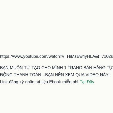
https://www.youtube.com/watch?v=HiMzBw4yHLA&t=7102s
BẠN MUỐN TỰ TẠO CHO MÌNH 1 TRANG BÁN HÀNG TỰ
ĐỘNG THANH TOÁN - BẠN NÊN XEM QUA VIDEO NÀY!
Link đăng ký nhận tài liệu Ebook miễn phí
Tại Đây