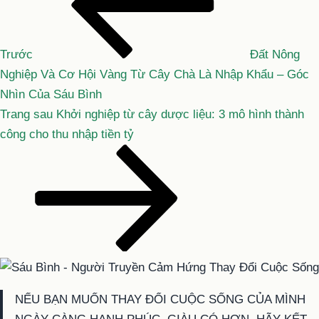
hơn
bài
viết
Trước
Đất Nông
Nghiệp Và Cơ Hội Vàng Từ Cây Chà Là Nhập Khẩu – Góc
Nhìn Của Sáu Bình
Bài
Trang sau
Khởi nghiệp từ cây dược liệu: 3 mô hình thành
tiếp
công cho thu nhập tiền tỷ
theo
NẾU BẠN MUỐN THAY ĐỔI CUỘC SỐNG CỦA MÌNH