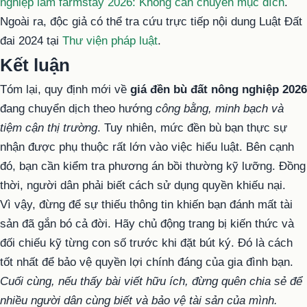
nghiệp làm farmstay 2026: Không cần chuyển mục đích
.
Ngoài ra, độc giả có thể tra cứu trực tiếp nội dung Luật Đất
đai 2024 tại
Thư viện pháp luật
.
Kết luận
Tóm lại, quy định mới về
giá đền bù đất nông nghiệp 2026
đang chuyển dịch theo hướng
công bằng, minh bạch và
tiệm cận thị trường
. Tuy nhiên, mức đền bù bạn thực sự
nhận được phụ thuộc rất lớn vào việc hiểu luật. Bên cạnh
đó, bạn cần kiểm tra phương án bồi thường kỹ lưỡng. Đồng
thời, người dân phải biết cách sử dụng quyền khiếu nại.
Vì vậy, đừng để sự thiếu thông tin khiến bạn đánh mất tài
sản đã gắn bó cả đời. Hãy chủ động trang bị kiến thức và
đối chiếu kỹ từng con số trước khi đặt bút ký. Đó là cách
tốt nhất để bảo vệ quyền lợi chính đáng của gia đình bạn.
Cuối cùng, nếu thấy bài viết hữu ích, đừng quên chia sẻ để
nhiều người dân cùng biết và bảo vệ tài sản của mình.