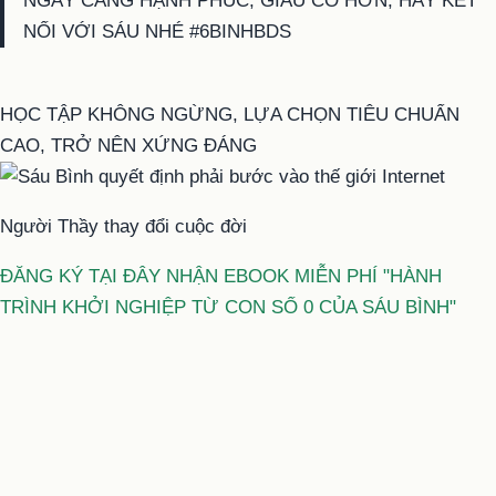
NGÀY CÀNG HẠNH PHÚC, GIÀU CÓ HƠN, HÃY KẾT
NỐI VỚI SÁU NHÉ #6BINHBDS
HỌC TẬP KHÔNG NGỪNG, LỰA CHỌN TIÊU CHUẨN
CAO, TRỞ NÊN XỨNG ĐÁNG
Người Thầy thay đổi cuộc đời
ĐĂNG KÝ TẠI ĐÂY NHẬN EBOOK MIỄN PHÍ "HÀNH
TRÌNH KHỞI NGHIỆP TỪ CON SỐ 0 CỦA SÁU BÌNH"