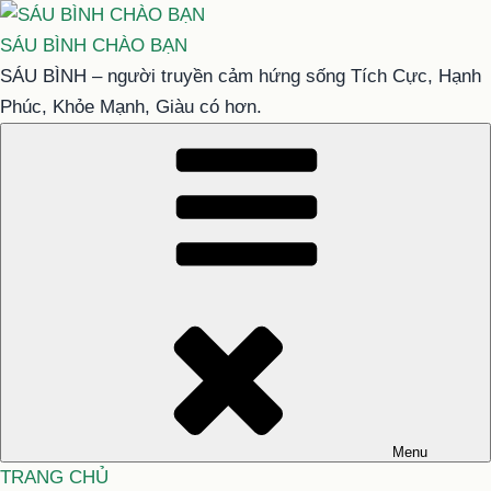
Chuyển
đến
SÁU BÌNH CHÀO BẠN
phần
SÁU BÌNH – người truyền cảm hứng sống Tích Cực, Hạnh
nội
Phúc, Khỏe Mạnh, Giàu có hơn.
dung
Menu
TRANG CHỦ