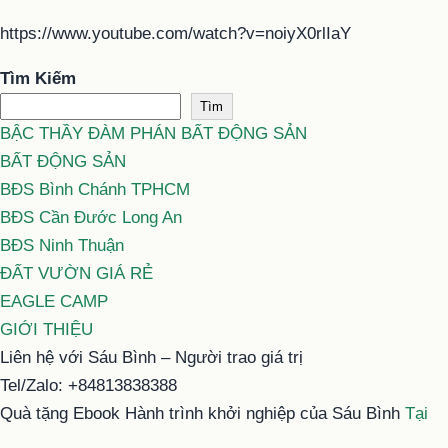
https://www.youtube.com/watch?v=noiyX0rlIaY
Tìm Kiếm
Tìm
BẬC THẦY ĐÀM PHÁN BẤT ĐỘNG SẢN
BẤT ĐỘNG SẢN
BĐS Bình Chánh TPHCM
BĐS Cần Đước Long An
BĐS Ninh Thuận
ĐẤT VƯỜN GIÁ RẺ
EAGLE CAMP
GIỚI THIỆU
Liên hệ với Sáu Bình – Người trao giá trị
Tel/Zalo: +84813838388
Quà tặng Ebook Hành trình khởi nghiệp của Sáu Bình
Tại
đây