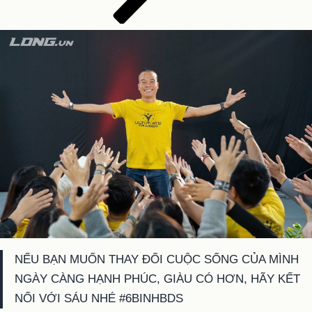
NẾU BẠN MUỐN THAY ĐỔI CUỘC SỐNG CỦA MÌNH
NGÀY CÀNG HẠNH PHÚC, GIÀU CÓ HƠN, HÃY KẾT
NỐI VỚI SÁU NHÉ #6BINHBDS