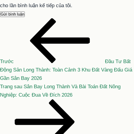
cho lần bình luận kế tiếp của tôi.
Bài
Điều
cũ
hướng
hơn
bài
viết
Trước
Đầu Tư Bất
Động Sản Long Thành: Toàn Cảnh 3 Khu Đất Vàng Đấu Giá
Gần Sân Bay 2026
Bài
Trang sau
Sân Bay Long Thành Và Bài Toán Đất Nông
tiếp
Nghiệp: Cuộc Đua Về Đích 2026
theo