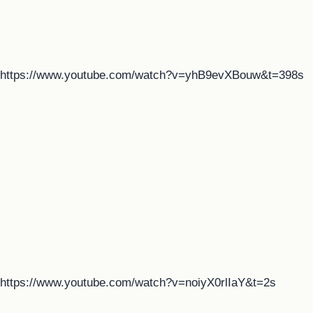
https://www.youtube.com/watch?v=yhB9evXBouw&t=398s
https://www.youtube.com/watch?v=noiyX0rlIaY&t=2s