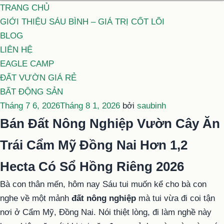
TRANG CHỦ
GIỚI THIỆU SÁU BÌNH – GIÁ TRỊ CỐT LÕI
BLOG
LIÊN HỆ
EAGLE CAMP
ĐẤT VƯỜN GIÁ RẺ
BẤT ĐỘNG SẢN
Đăng
Tháng 7 6, 2026
Tháng 8 1, 2026
bởi
saubinh
trong
Bán Đất Nông Nghiệp Vườn Cây Ăn
Trái Cẩm Mỹ Đồng Nai Hơn 1,2
Hecta Có Sổ Hồng Riêng 2026
Bà con thân mến, hôm nay Sáu tui muốn kể cho bà con
nghe về một mảnh
đất nông nghiệp
mà tui vừa đi coi tận
nơi ở Cẩm Mỹ, Đồng Nai. Nói thiệt lòng, đi làm nghề này