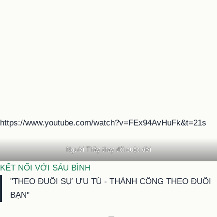
https://www.youtube.com/watch?v=FEx94AvHuFk&t=21s
Người Thầy thay đổi cuộc đời
KẾT NỐI VỚI SÁU BÌNH
"THEO ĐUỔI SỰ ƯU TÚ - THÀNH CÔNG THEO ĐUỔI
BẠN"