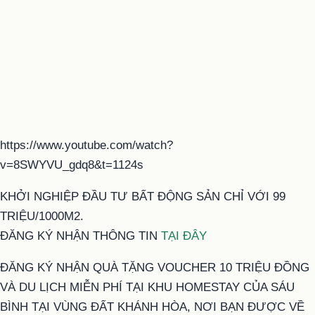
https://www.youtube.com/watch?
v=8SWYVU_gdq8&t=1124s
KHỞI NGHIỆP ĐẦU TƯ BẤT ĐỘNG SẢN CHỈ VỚI 99
TRIỆU/1000M2.
ĐĂNG KÝ NHẬN THÔNG TIN
TẠI ĐÂY
ĐĂNG KÝ NHẬN QUÀ TẶNG VOUCHER 10 TRIỆU ĐỒNG
VÀ DU LỊCH MIỄN PHÍ TẠI KHU HOMESTAY CỦA SÁU
BÌNH TẠI VÙNG ĐẤT KHÁNH HÒA, NƠI BẠN ĐƯỢC VỀ