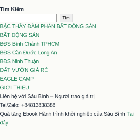
Tìm Kiếm
Tìm
BẬC THẦY ĐÀM PHÁN BẤT ĐỘNG SẢN
BẤT ĐỘNG SẢN
BĐS Bình Chánh TPHCM
BĐS Cần Đước Long An
BĐS Ninh Thuận
ĐẤT VƯỜN GIÁ RẺ
EAGLE CAMP
GIỚI THIỆU
Liên hệ với Sáu Bình – Người trao giá trị
Tel/Zalo: +84813838388
Quà tặng Ebook Hành trình khởi nghiệp của Sáu Bình
Tại
đây
Email: typhu@saubinh.com hoặc 6binhbds@gmail.com