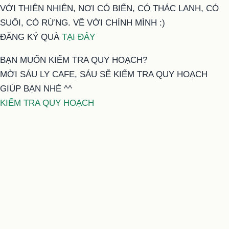
VỚI THIÊN NHIÊN, NƠI CÓ BIỂN, CÓ THÁC LẠNH, CÓ
SUỐI, CÓ RỪNG. VỀ VỚI CHÍNH MÌNH :)
ĐĂNG KÝ QUÀ
TẠI ĐÂY
BẠN MUỐN KIỂM TRA QUY HOẠCH?
MỜI SÁU LY CAFE, SÁU SẼ KIỂM TRA QUY HOẠCH
GIÚP BẠN NHÉ ^^
KIỂM TRA QUY HOẠCH