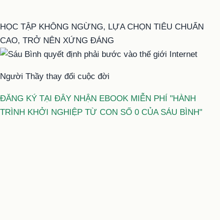
HỌC TẬP KHÔNG NGỪNG, LỰA CHỌN TIÊU CHUẨN
CAO, TRỞ NÊN XỨNG ĐÁNG
Người Thầy thay đổi cuộc đời
ĐĂNG KÝ TẠI ĐÂY NHẬN EBOOK MIỄN PHÍ "HÀNH
TRÌNH KHỞI NGHIỆP TỪ CON SỐ 0 CỦA SÁU BÌNH"