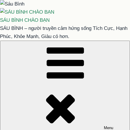
Chuyển
đến
phần
SÁU BÌNH CHÀO BẠN
nội
SÁU BÌNH – người truyền cảm hứng sống Tích Cực, Hạnh
dung
Phúc, Khỏe Mạnh, Giàu có hơn.
Menu