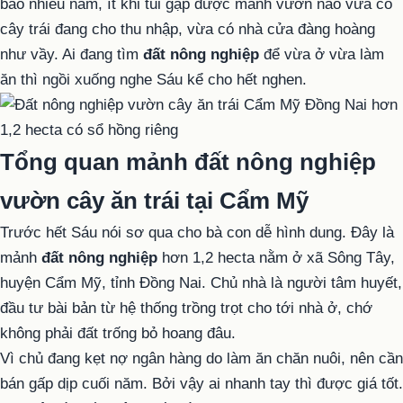
bao nhiêu năm, ít khi tui gặp được mảnh vườn nào vừa có
cây trái đang cho thu nhập, vừa có nhà cửa đàng hoàng
như vầy. Ai đang tìm
đất nông nghiệp
để vừa ở vừa làm
ăn thì ngồi xuống nghe Sáu kể cho hết nghen.
Tổng quan mảnh đất nông nghiệp
vườn cây ăn trái tại Cẩm Mỹ
Trước hết Sáu nói sơ qua cho bà con dễ hình dung. Đây là
mảnh
đất nông nghiệp
hơn 1,2 hecta nằm ở xã Sông Tây,
huyện Cẩm Mỹ, tỉnh Đồng Nai. Chủ nhà là người tâm huyết,
đầu tư bài bản từ hệ thống trồng trọt cho tới nhà ở, chớ
không phải đất trống bỏ hoang đâu.
Vì chủ đang kẹt nợ ngân hàng do làm ăn chăn nuôi, nên cần
bán gấp dịp cuối năm. Bởi vậy ai nhanh tay thì được giá tốt.