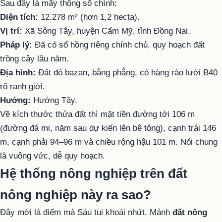
Sau đây là mấy thông số chính:
Diện tích:
12.278 m² (hơn 1,2 hecta).
Vị trí:
Xã Sông Tây, huyện Cẩm Mỹ, tỉnh Đồng Nai.
Pháp lý:
Đã có sổ hồng riêng chính chủ, quy hoạch đất
trồng cây lâu năm.
Địa hình:
Đất đỏ bazan, bằng phẳng, có hàng rào lưới B40
rõ ranh giới.
Hướng:
Hướng Tây.
Về kích thước thửa đất thì mặt tiền đường tới 106 m
(đường đá mi, năm sau dự kiến lên bê tông), cạnh trái 146
m, cạnh phải 94–96 m và chiều rộng hậu 101 m. Nói chung
là vuông vức, dễ quy hoạch.
Hệ thống nông nghiệp trên đất
nông nghiệp này ra sao?
Đây mới là điểm mà Sáu tui khoái nhứt. Mảnh
đất nông