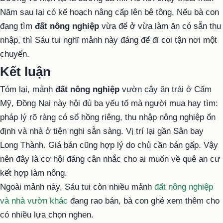
Năm sau lại có kế hoạch nâng cấp lên bê tông. Nếu bà con
đang tìm
đất nông nghiệp
vừa để ở vừa làm ăn có sẵn thu
nhập, thì Sáu tui nghĩ mảnh này đáng để đi coi tận nơi một
chuyến.
Kết luận
Tóm lại, mảnh
đất nông nghiệp
vườn cây ăn trái ở Cẩm
Mỹ, Đồng Nai này hội đủ ba yếu tố mà người mua hay tìm:
pháp lý rõ ràng có sổ hồng riêng, thu nhập nông nghiệp ổn
định và nhà ở tiện nghi sẵn sàng. Vị trí lại gần Sân bay
Long Thành. Giá bán cũng hợp lý do chủ cần bán gấp. Vậy
nên đây là cơ hội đáng cân nhắc cho ai muốn về quê an cư
kết hợp làm nông.
Ngoài mảnh này, Sáu tui còn nhiều mảnh
đất nông nghiệp
và nhà vườn khác
đang rao bán, bà con ghé xem thêm cho
có nhiều lựa chọn nghen.