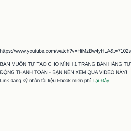
https://www.youtube.com/watch?v=HiMzBw4yHLA&t=7102s
BẠN MUỐN TỰ TẠO CHO MÌNH 1 TRANG BÁN HÀNG TỰ
ĐỘNG THANH TOÁN - BẠN NÊN XEM QUA VIDEO NÀY!
Link đăng ký nhận tài liệu Ebook miễn phí
Tại Đây