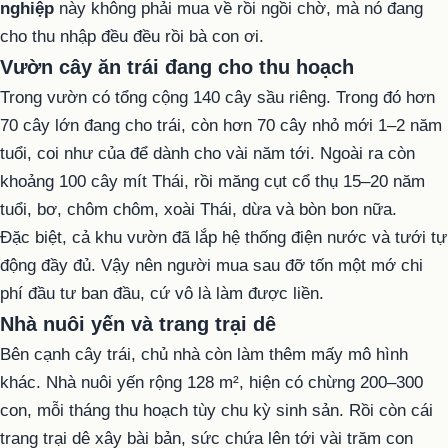
nghiệp
này không phải mua về rồi ngồi chờ, mà nó đang
cho thu nhập đều đều rồi bà con ơi.
Vườn cây ăn trái đang cho thu hoạch
Trong vườn có tổng cộng 140 cây sầu riêng. Trong đó hơn
70 cây lớn đang cho trái, còn hơn 70 cây nhỏ mới 1–2 năm
tuổi, coi như của để dành cho vài năm tới. Ngoài ra còn
khoảng 100 cây mít Thái, rồi măng cụt cổ thụ 15–20 năm
tuổi, bơ, chôm chôm, xoài Thái, dừa và bòn bon nữa.
Đặc biệt, cả khu vườn đã lắp hệ thống điện nước và tưới tự
động đầy đủ. Vậy nên người mua sau đỡ tốn một mớ chi
phí đầu tư ban đầu, cứ vô là làm được liền.
Nhà nuôi yến và trang trại dê
Bên cạnh cây trái, chủ nhà còn làm thêm mấy mô hình
khác. Nhà nuôi yến rộng 128 m², hiện có chừng 200–300
con, mỗi tháng thu hoạch tùy chu kỳ sinh sản. Rồi còn cái
trang trại dê xây bài bản, sức chứa lên tới vài trăm con