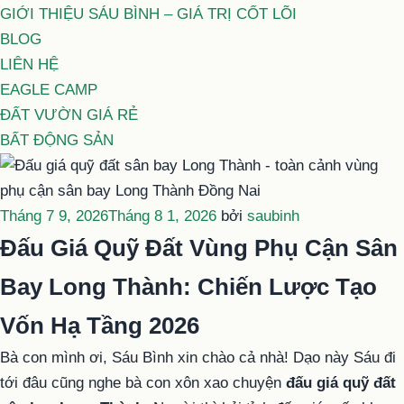
GIỚI THIỆU SÁU BÌNH – GIÁ TRỊ CỐT LÕI
BLOG
LIÊN HỆ
EAGLE CAMP
ĐẤT VƯỜN GIÁ RẺ
BẤT ĐỘNG SẢN
Đăng
Tháng 7 9, 2026
Tháng 8 1, 2026
bởi
saubinh
trong
Đấu Giá Quỹ Đất Vùng Phụ Cận Sân
Bay Long Thành: Chiến Lược Tạo
Vốn Hạ Tầng 2026
Bà con mình ơi, Sáu Bình xin chào cả nhà! Dạo này Sáu đi
tới đâu cũng nghe bà con xôn xao chuyện
đấu giá quỹ đất