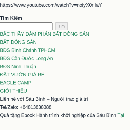
https://www.youtube.com/watch?v=noiyX0rlIaY
Tìm Kiếm
Tìm
BẬC THẦY ĐÀM PHÁN BẤT ĐỘNG SẢN
BẤT ĐỘNG SẢN
BĐS Bình Chánh TPHCM
BĐS Cần Đước Long An
BĐS Ninh Thuận
ĐẤT VƯỜN GIÁ RẺ
EAGLE CAMP
GIỚI THIỆU
Liên hệ với Sáu Bình – Người trao giá trị
Tel/Zalo: +84813838388
Quà tặng Ebook Hành trình khởi nghiệp của Sáu Bình
Tại
đây