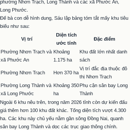
phường Nhơn Trạch, Long Thành và các xã Phước An,
Long Phước.
Để bà con dễ hình dung, Sáu lập bảng tóm tắt mấy khu tiêu
biểu như sau:
Diện tích
Vị trí
Đặc điểm
ước tính
Phường Nhơn Trạch và
Khoảng
Khu đất lớn nhất danh
xã Phước An
1.175 ha
sách
Vị trí đắc địa thuộc đô
Phường Nhơn Trạch
Hơn 370 ha
thị Nhơn Trạch
Phường Long Thành và
Khoảng 350
Phụ cận sân bay Long
xã Long Phước
ha
Thành
Ngoài 6 khu nêu trên, trong năm 2026 tỉnh còn dự kiến đấu
giá thêm hơn 100 khu đất khác. Tổng diện tích vượt 4.300
ha. Các khu này chủ yếu nằm gần sông Đồng Nai, quanh
sân bay Long Thành và dọc các trục giao thông chính.