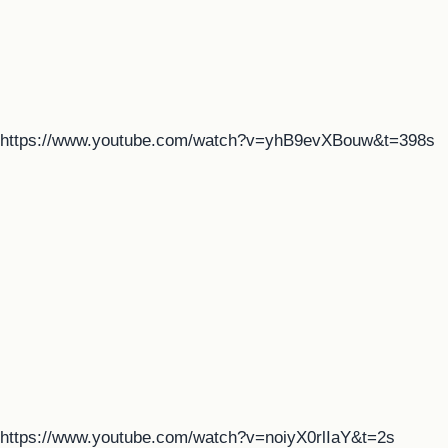
https://www.youtube.com/watch?v=yhB9evXBouw&t=398s
https://www.youtube.com/watch?v=noiyX0rlIaY&t=2s