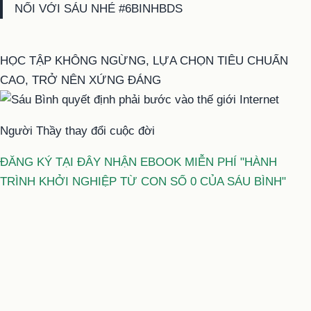
NỐI VỚI SÁU NHÉ #6BINHBDS
HỌC TẬP KHÔNG NGỪNG, LỰA CHỌN TIÊU CHUẨN
CAO, TRỞ NÊN XỨNG ĐÁNG
Người Thầy thay đổi cuộc đời
ĐĂNG KÝ TẠI ĐÂY NHẬN EBOOK MIỄN PHÍ "HÀNH
TRÌNH KHỞI NGHIỆP TỪ CON SỐ 0 CỦA SÁU BÌNH"