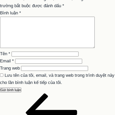
trường bắt buộc được đánh dấu
*
Bình luận
*
Tên
*
Email
*
Trang web
Lưu tên của tôi, email, và trang web trong trình duyệt này
cho lần bình luận kế tiếp của tôi.
Bài
Điều
cũ
hướng
hơn