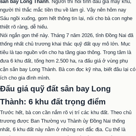
sân bay Long Thành
. Người thì hỏi tỉnh đấu giá mấy khu,
người thì thắc mắc tiền thu về làm gì. Vậy nên hôm nay
Sáu ngồi xuống, gom hết thông tin lại, nói cho bà con nghe
thiệt rõ ràng, dễ hiểu.
Nói ngắn gọn thế này. Tháng 7 năm 2026, tỉnh Đồng Nai đã
thống nhất chủ trương khai thác quỹ đất quy mô lớn. Mục
tiêu là tạo nguồn vốn cho hạ tầng giao thông. Trọng tâm là
đưa 6 khu đất, tổng hơn 2.500 ha, ra đấu giá ở vùng phụ
cận sân bay Long Thành. Bà con đọc kỹ nha, biết đâu lại có
ích cho gia đình mình.
Đấu giá quỹ đất sân bay Long
Thành: 6 khu đất trọng điểm
Trước hết, bà con cần nắm rõ vị trí các khu đất. Theo chủ
trương được Ban Thường vụ Thành ủy Đồng Nai thống
nhất, 6 khu đất này nằm ở những nơi đắc địa. Cụ thể là