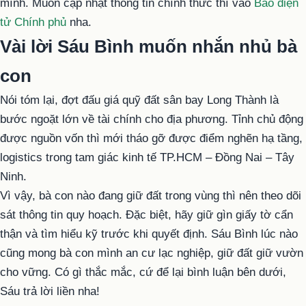
mình. Muốn cập nhật thông tin chính thức thì vào
Báo điện
tử Chính phủ
nha.
Vài lời Sáu Bình muốn nhắn nhủ bà
con
Nói tóm lại, đợt đấu giá quỹ đất sân bay Long Thành là
bước ngoặt lớn về tài chính cho địa phương. Tỉnh chủ động
được nguồn vốn thì mới tháo gỡ được điểm nghẽn hạ tầng,
logistics trong tam giác kinh tế TP.HCM – Đồng Nai – Tây
Ninh.
Vì vậy, bà con nào đang giữ đất trong vùng thì nên theo dõi
sát thông tin quy hoạch. Đặc biệt, hãy giữ gìn giấy tờ cẩn
thận và tìm hiểu kỹ trước khi quyết định. Sáu Bình lúc nào
cũng mong bà con mình an cư lạc nghiệp, giữ đất giữ vườn
cho vững. Có gì thắc mắc, cứ để lại bình luận bên dưới,
Sáu trả lời liền nha!