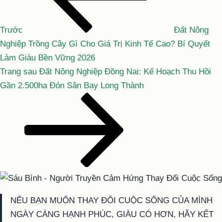
bài
viết
Trước
Đất Nông
Nghiệp Trồng Cây Gì Cho Giá Trị Kinh Tế Cao? Bí Quyết
Làm Giàu Bền Vững 2026
Bài
Trang sau
Đất Nông Nghiệp Đồng Nai: Kế Hoạch Thu Hồi
tiếp
Gần 2.500ha Đón Sân Bay Long Thành
theo
NẾU BẠN MUỐN THAY ĐỔI CUỘC SỐNG CỦA MÌNH
NGÀY CÀNG HẠNH PHÚC, GIÀU CÓ HƠN, HÃY KẾT