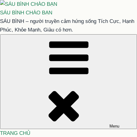
Chuyển
đến
SÁU BÌNH CHÀO BẠN
phần
SÁU BÌNH – người truyền cảm hứng sống Tích Cực, Hạnh
nội
Phúc, Khỏe Mạnh, Giàu có hơn.
dung
Menu
TRANG CHỦ