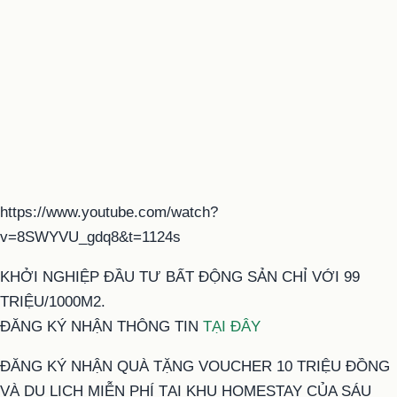
https://www.youtube.com/watch?
v=8SWYVU_gdq8&t=1124s
KHỞI NGHIỆP ĐẦU TƯ BẤT ĐỘNG SẢN CHỈ VỚI 99
TRIỆU/1000M2.
ĐĂNG KÝ NHẬN THÔNG TIN
TẠI ĐÂY
ĐĂNG KÝ NHẬN QUÀ TẶNG VOUCHER 10 TRIỆU ĐỒNG
VÀ DU LỊCH MIỄN PHÍ TẠI KHU HOMESTAY CỦA SÁU