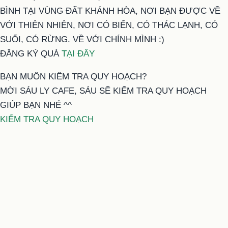
BÌNH TẠI VÙNG ĐẤT KHÁNH HÒA, NƠI BẠN ĐƯỢC VỀ
VỚI THIÊN NHIÊN, NƠI CÓ BIỂN, CÓ THÁC LẠNH, CÓ
SUỐI, CÓ RỪNG. VỀ VỚI CHÍNH MÌNH :)
ĐĂNG KÝ QUÀ
TẠI ĐÂY
BẠN MUỐN KIỂM TRA QUY HOẠCH?
MỜI SÁU LY CAFE, SÁU SẼ KIỂM TRA QUY HOẠCH
GIÚP BẠN NHÉ ^^
KIỂM TRA QUY HOẠCH