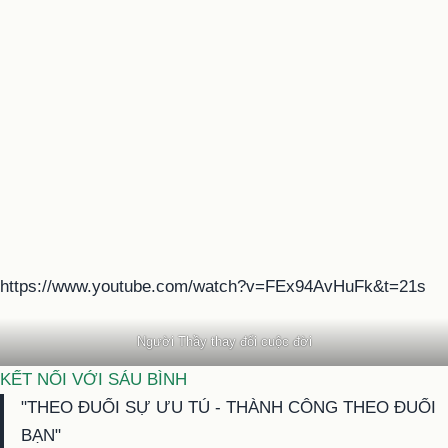
https://www.youtube.com/watch?v=FEx94AvHuFk&t=21s
Người Thầy thay đổi cuộc đời
KẾT NỐI VỚI SÁU BÌNH
"THEO ĐUỔI SỰ ƯU TÚ - THÀNH CÔNG THEO ĐUỔI
BẠN"