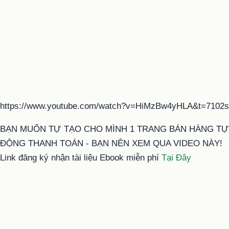
https://www.youtube.com/watch?v=HiMzBw4yHLA&t=7102s
BẠN MUỐN TỰ TẠO CHO MÌNH 1 TRANG BÁN HÀNG TỰ
ĐỘNG THANH TOÁN - BẠN NÊN XEM QUA VIDEO NÀY!
Link đăng ký nhận tài liệu Ebook miễn phí
Tại Đây